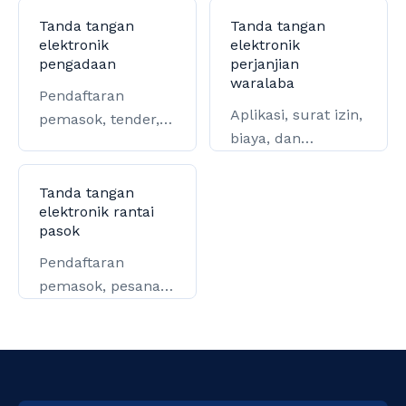
Tanda tangan
Tanda tangan
elektronik
elektronik
pengadaan
perjanjian
waralaba
Pendaftaran
Aplikasi, surat izin,
pemasok, tender,
biaya, dan
kontrak, dan
perjanjian
penyelesaian.
operasional.
Tanda tangan
elektronik rantai
pasok
Pendaftaran
pemasok, pesanan,
logistik, dan
penyelesaian.