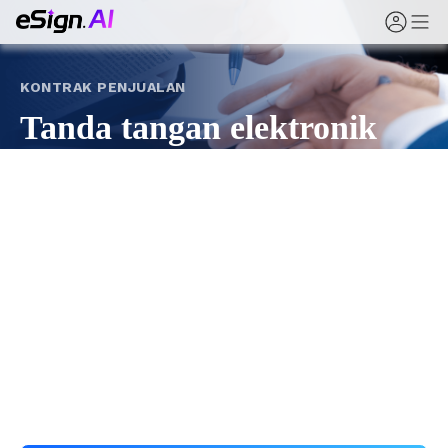
KONTRAK PENJUALAN
Tanda tangan elektronik
untuk kontrak penjualan
dan saluran
Dari kontrak penjualan dan kerangka kerja hingga
perjanjian dealer, distribusi, dan akun utama, eSign.AI
menstandarkan penandatanganan penjualan secara
online — dengan template, persetujuan, dan bukti
audit lengkap.