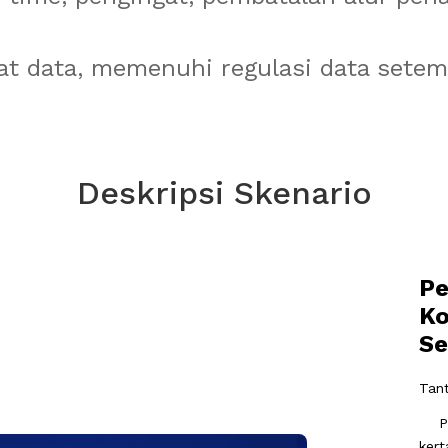
at data, memenuhi regulasi data setem
Deskripsi Skenario
Pe
Ko
Se
Tan
Pen
kert