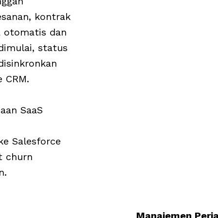
nggan
sanan, kontrak
a otomatis dan
imulai, status
isinkronkan
e CRM.
aan SaaS
e Salesforce
t churn
n.
Manajemen Perja