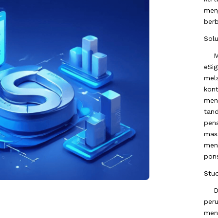
menj
berb
Solu
Men
eSi
mel
kont
men
tan
pen
mas
men
pons
Stud
Dep
peru
meng