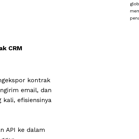
glob
mem
pen
rak CRM
gekspor kontrak
ngirim email, dan
kali, efisiensinya
 API ke dalam