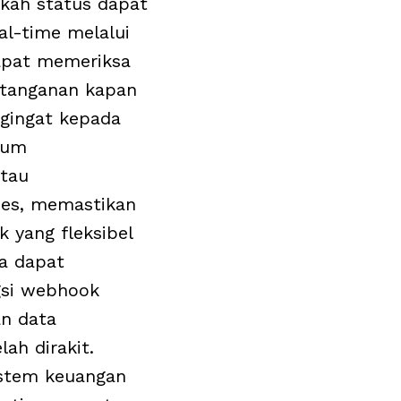
ngkah status dapat
al-time melalui
apat memeriksa
tanganan kapan
ngingat kepada
lum
tau
es, memastikan
 yang fleksibel
a dapat
si webhook
n data
lah dirakit
.
istem keuangan