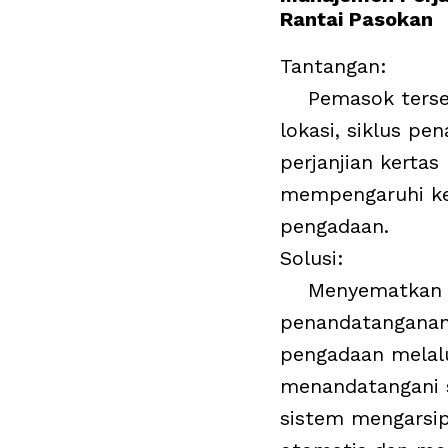
Rantai Pasokan
Tantangan:
Pemasok terseb
lokasi, siklus p
perjanjian kertas
mempengaruhi k
pengadaan.
Solusi:
Menyematkan a
penandatanganan
pengadaan melal
menandatangani s
sistem mengarsi