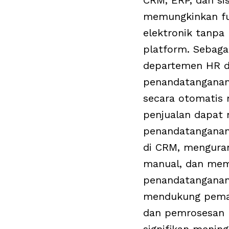
CRM, ERP, dan si
memungkinkan fu
elektronik tanpa 
platform. Sebaga
departemen HR 
penandatanganan
secara otomatis m
penjualan dapat
penandatanganan
di CRM, menguran
manual, dan mem
penandatanganan.
mendukung pema
dan pemrosesan 