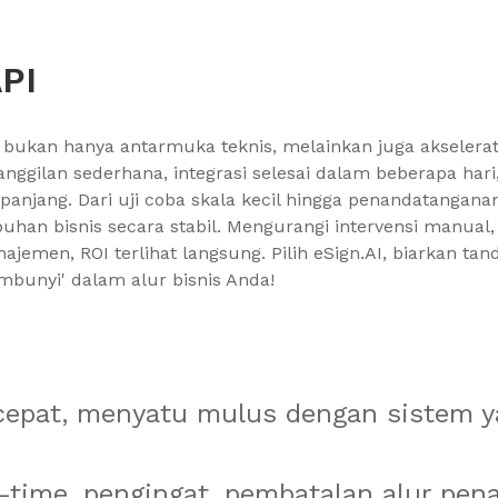
API
AI bukan hanya antarmuka teknis, melainkan juga akselera
anggilan sederhana, integrasi selesai dalam beberapa hari,
njang. Dari uji coba skala kecil hingga penandatanganan
an bisnis secara stabil. Mengurangi intervensi manual
najemen, ROI terlihat langsung. Pilih eSign.AI, biarkan tan
mbunyi' dalam alur bisnis Anda!
 cepat, menyatu mulus dengan sistem y
l-time, pengingat, pembatalan alur pe