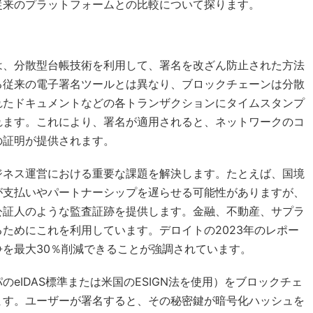
従来のプラットフォームとの比較について探ります。
は、分散型台帳技術を利用して、署名を改ざん防止された方法
る従来の電子署名ツールとは異なり、ブロックチェーンは分散
れたドキュメントなどの各トランザクションにタイムスタンプ
れます。これにより、署名が適用されると、ネットワークのコ
の証明が提供されます。
ジネス運営における重要な課題を解決します。たとえば、国境
が支払いやパートナーシップを遅らせる可能性がありますが、
公証人のような監査証跡を提供します。金融、不動産、サプラ
ためにこれを利用しています。デロイトの2023年のレポー
を最大30％削減できることが強調されています。
eIDAS標準または米国のESIGN法を使用）をブロックチェ
ます。ユーザーが署名すると、その秘密鍵が暗号化ハッシュを