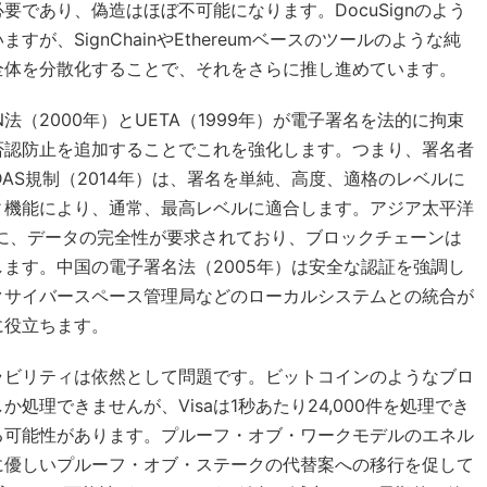
であり、偽造はほぼ不可能になります。DocuSignのよう
、SignChainやEthereumベースのツールのような純
全体を分散化することで、それをさらに推し進めています。
法（2000年）とUETA（1999年）が電子署名を法的に拘束
否認防止を追加することでこれを強化します。つまり、署名者
DAS規制（2014年）は、署名を単純、高度、適格のレベルに
ィ機能により、通常、最高レベルに適合します。アジア太平洋
うに、データの完全性が要求されており、ブロックチェーンは
ます。中国の電子署名法（2005年）は安全な認証を強調し
クサイバースペース管理局などのローカルシステムとの統合が
に役立ちます。
ラビリティは依然として問題です。ビットコインのようなブロ
処理できませんが、Visaは1秒あたり24,000件を処理でき
る可能性があります。プルーフ・オブ・ワークモデルのエネル
に優しいプルーフ・オブ・ステークの代替案への移行を促して