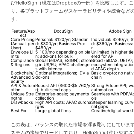
びHelloSign（現在はDropboxの一部）を比較しま
り、各プラットフォームがスケーラビリティや統合など
す。
Feature/Asp
DocuSign
Adobe Sign
ect
Core Pricing
Personal: $120/yr; Standar
Individual: $240/yr; 
(Annual, per
d: $300/yr; Business Pro:
d: $360/yr; Business
User)
$480/yr
r
Envelope Li
5-100/mo depending on pla
Unlimited in higher tie
mits
n; add-ons for bulk
ered for API
Compliance
Global (eIDAS, ESIGN); stron
Broad (eIDAS, UETA)
& Regions
g in US/EU; APAC challenge
ecosystem integration;
s with latency
d APAC depth
Blockchain/
Optional integrations; IDV a
Basic crypto; no nati
Advanced S
dd-ons
chain
ecurity
API & Autom
Robust API ($600-$5,760/y
Strong Adobe API; wo
ation
r); bulk send caps
automation
Unique Stre
Enterprise-scale; payments
Seamless with PDF/A
ngths
collection
ols
Drawbacks
High API costs; APAC surcha
Steeper learning curv
rges
nal gaps
Best For
Large global firms
Creative/digital work
この表は、バランスの取れた市場を浮き彫りにしています。D
ステムの接続でリードしており、HelloSignは使いやすさ