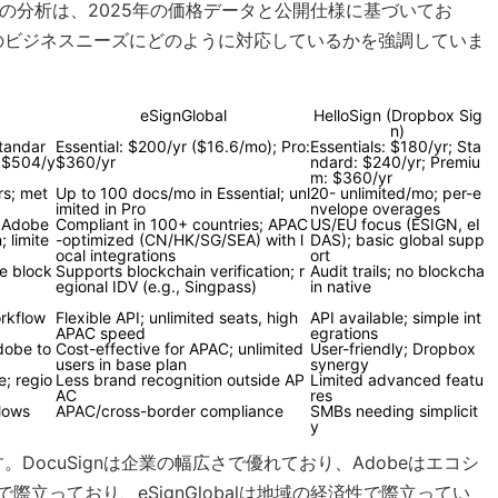
す。この分析は、2025年の価格データと公開仕様に基づいてお
のビジネスニーズにどのように対応しているかを強調していま
eSignGlobal
HelloSign (Dropbox Sig
n)
Standar
Essential: $200/yr ($16.6/mo); Pro:
Essentials: $180/yr; Sta
: $504/y
$360/yr
ndard: $240/yr; Premiu
m: $360/yr
rs; met
Up to 100 docs/mo in Essential; unl
20- unlimited/mo; per-e
imited in Pro
nvelope overages
; Adobe
Compliant in 100+ countries; APAC
US/EU focus (ESIGN, eI
 limite
-optimized (CN/HK/SG/SEA) with l
DAS); basic global supp
ocal integrations
ort
ve block
Supports blockchain verification; r
Audit trails; no blockcha
egional IDV (e.g., Singpass)
in native
rkflow
Flexible API; unlimited seats, high
API available; simple int
APAC speed
egrations
dobe to
Cost-effective for APAC; unlimited
User-friendly; Dropbox
users in base plan
synergy
e; regio
Less brand recognition outside AP
Limited advanced featu
AC
res
flows
APAC/cross-border compliance
SMBs needing simplicit
y
ocuSignは企業の幅広さで優れており、Adobeはエコシ
で際立っており、eSignGlobalは地域の経済性で際立ってい