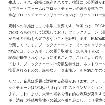
生成し、それが台帳に保存されます。検証には公開鍵が必要
なプラットフォームはブロックチェーンの統合を試みていますが
粋なブロックチェーンソリューションは、ワークフロー
規制への準拠はここで非常に重要です。米国では、ESIGN
力のあるものとして認識しており、ブロックチェーンは
が自分の行動を否定できないことを証明します。EUのeI
分類しています。ブロックチェーンは、そのセキュリテ
地域では、シンガポールの電子取引法（2010年）のよ
記録が操作されないようにすることで、これによく適合し
ており、ブロックチェーンの分散型特性は、ネットワー
推奨されるものの、厳格なデータ主権ルールを満たすの
ただし、企業は課題に対処する必要があります。スケー
ックチェーンは1秒あたりわずか7件のトランザクションしか
ます。これにより、大量の署名で潜在的な遅延が発生す
ギー消費は持続可能性への懸念を引き起こし、より環境