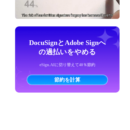
DocuSignとAdobe Signへ
の過払いをやめる
eSign.AIに切り替えて40％節約
節約を計算