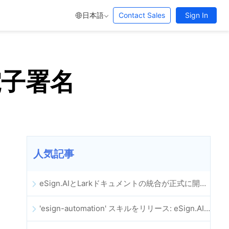
日本語
Contact Sales
Sign In
電子署名
人気記事
eSign.AIとLarkドキュメントの統合が正式に開始：電子契約の署名とアーカイブの全プロセスを自動化
'esign-automation' スキルをリリース: eSign.AIがOpenClawの電子署名自動化を支援