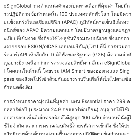
eSignGlobal วางตำแหน่งตัวเองเป็นทางเลือกที่คุ้มค่า โดยมีก
ารปฏิบัติตามข้อกำหนดใน 100 ประเทศหลักทั่วโลก โดยมีควา
มแข็งแกร่งในเอเชียแปซิฟิก (APAC) ภูมิทัศน์ลายเซ็นอิเล็กทร
อนิกส์ของ APAC มีความแตกแยก โดยมีมาตรฐานสูงและกฎร
ะเบียบที่เข้มงวด ซึ่งต้องใช้โซลูชันที่รวมระบบนิเวศ ซึ่งแตกต่า
งจากกรอบ ESIGN/eIDAS แบบอเมริกัน/ยุโรป ที่นี่ การรวมฮา
ร์ดแวร์/API เชิงลึกกับ ID ดิจิทัลของรัฐบาล (G2B) มีความสำคั
ญอย่างยิ่ง เหนือกว่าการตรวจสอบสิทธิ์ตามอีเมล eSignGloba
l โดดเด่นในด้านนี้ โดยรวม iAM Smart ของฮ่องกงและ Sing
pass ของสิงคโปร์เข้าด้วยกันอย่างราบรื่นเพื่อให้เป็นไปตามข้อ
กำหนดดั้งเดิม
การกำหนดราคามุ่งเน้นที่มูลค่า: แผน Essential ราคา 299 ด
อลลาร์ต่อปี (ประมาณ 24.9 ดอลลาร์ต่อเดือน) อนุญาตให้ใช้เ
อกสารลายเซ็นอิเล็กทรอนิกส์ได้สูงสุด 100 ฉบับ จำนวนที่นั่งผู้ใ
ช้ไม่จำกัด และการตรวจสอบสิทธิ์ด้วยรหัสการเข้าถึง ซึ่งให้ปร
ะสิทธิภาพด้านต้นทุนสูงบนพื้นฐานการปฏิบัติตามข้อกำหนด ร