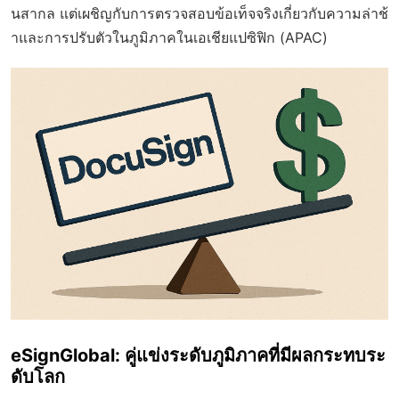
นสากล แต่เผชิญกับการตรวจสอบข้อเท็จจริงเกี่ยวกับความล่าช้
าและการปรับตัวในภูมิภาคในเอเชียแปซิฟิก (APAC)
eSignGlobal: คู่แข่งระดับภูมิภาคที่มีผลกระทบระ
ดับโลก