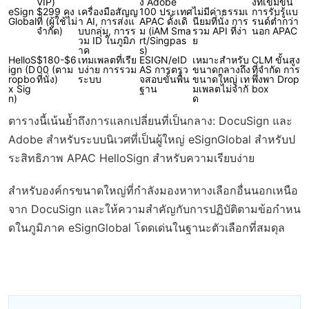
VIP)
ง Adobe
งที่เข้มข้น
eSign
$299 คง
เครื่องมือสัญญ
100 ประเทศ
ไม่มีค่าธรรมเ
การรับรู้แบ
Global
ที่ (ผู้ใช้ไม่
า AI, การส่งแ
APAC ดั้งเดิ
นียมที่นั่ง การ
รนด์ต่ำกว่า
จำกัด)
บบกลุ่ม, การร
ม (iAM Sma
รวม API ที่ง่า
นอก APAC
วม ID ในภูมิภ
rt/Singpas
ย
าค
s)
HelloS
$180-$6
เทมเพลตที่เรีย
ESIGN/eID
เหมาะสำหรับ
CLM ขั้นสูง
ign (D
00 (ตาม
บง่าย การรวม
AS การตรว
ขนาดกลางถึง
ที่จำกัด การ
ropbo
ที่นั่ง)
ระบบ
จสอบขั้นพื้น
ขนาดใหญ่ เท
พึ่งพา Drop
x Sig
ฐาน
มเพลตไม่จำกั
box
n)
ด
ตารางนี้เน้นย้ำถึงการแลกเปลี่ยนที่เป็นกลาง: DocuSign และ
Adobe สำหรับระบบนิเวศที่เป็นผู้ใหญ่ eSignGlobal สำหรับป
ระสิทธิภาพ APAC HelloSign สำหรับความเรียบง่าย
สำหรับองค์กรขนาดใหญ่ที่กำลังมองหาทางเลือกอื่นนอกเหนือ
จาก DocuSign และให้ความสำคัญกับการปฏิบัติตามข้อกำหน
ดในภูมิภาค eSignGlobal โดดเด่นในฐานะตัวเลือกที่สมดุล