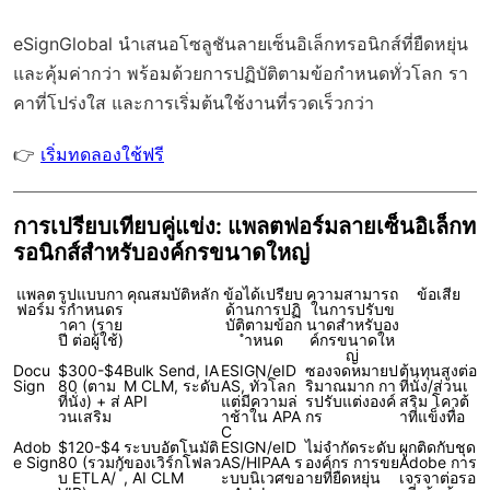
eSignGlobal
นำเสนอโซลูชันลายเซ็นอิเล็กทรอนิกส์ที่ยืดหยุ่น
และคุ้มค่ากว่า พร้อมด้วย
การปฏิบัติตามข้อกำหนดทั่วโลก
รา
คาที่โปร่งใส และการเริ่มต้นใช้งานที่รวดเร็วกว่า
👉
เริ่มทดลองใช้ฟรี
การเปรียบเทียบคู่แข่ง: แพลตฟอร์มลายเซ็นอิเล็กท
รอนิกส์สำหรับองค์กรขนาดใหญ่
แพลต
รูปแบบกา
คุณสมบัติหลัก
ข้อได้เปรียบ
ความสามารถ
ข้อเสีย
ฟอร์ม
รกำหนดร
ด้านการปฏิ
ในการปรับข
าคา (ราย
บัติตามข้อก
นาดสำหรับอง
ปี ต่อผู้ใช้)
ำหนด
ค์กรขนาดให
ญ่
Docu
$300-$4
Bulk Send, IA
ESIGN/eID
ซองจดหมายป
ต้นทุนสูงต่อ
Sign
80 (ตาม
M CLM, ระดับ
AS, ทั่วโลก
ริมาณมาก กา
ที่นั่ง/ส่วนเ
ที่นั่ง) + ส่
API
แต่มีความล่
รปรับแต่งองค์
สริม โควต้
วนเสริม
าช้าใน APA
กร
าที่แข็งทื่อ
C
Adob
$120-$4
ระบบอัตโนมัติ
ESIGN/eID
ไม่จำกัดระดับ
ผูกติดกับชุด
e Sign
80 (รวมกั
ของเวิร์กโฟลว
AS/HIPAA ร
องค์กร การขย
Adobe การ
บ ETLA/
์, AI CLM
ะบบนิเวศขอ
ายที่ยืดหยุ่น
เจรจาต่อรอ