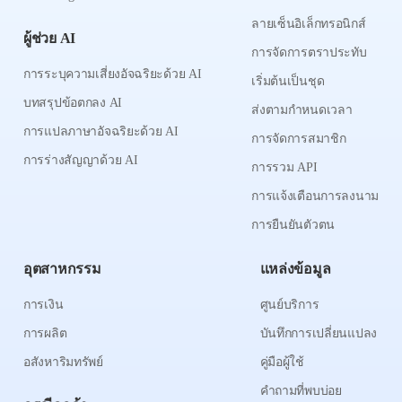
ลายเซ็นอิเล็กทรอนิกส์
ผู้ช่วย AI
การจัดการตราประทับ
การระบุความเสี่ยงอัจฉริยะด้วย AI
เริ่มต้นเป็นชุด
บทสรุปข้อตกลง AI
ส่งตามกำหนดเวลา
การแปลภาษาอัจฉริยะด้วย AI
การจัดการสมาชิก
การร่างสัญญาด้วย AI
การรวม API
การแจ้งเตือนการลงนาม
การยืนยันตัวตน
อุตสาหกรรม
แหล่งข้อมูล
การเงิน
ศูนย์บริการ
การผลิต
บันทึกการเปลี่ยนแปลง
อสังหาริมทรัพย์
คู่มือผู้ใช้
คำถามที่พบบ่อย