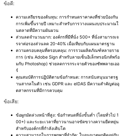
ข้อดี:
ความเสถียรของต้นทุน:
การกำหนดราคาคงที่ช่วยป้องกัน
การเพิ่มขึ้นรายปี เหมาะสำหรับการวางแผนงบประมาณใ
นตลาดที่มีความผันผวน
ส่วนลดจำนวนมาก:
องค์กรที่มีที่นั่ง 500+ ที่นั่งสามารถเจ
รจาต่อรองส่วนลด 20-40% เมื่อเทียบกับแผนมาตรฐาน
ความครอบคลุมที่ครอบคลุม:
การรวมผลิตภัณฑ์หลายราย
การ (เช่น Adobe Sign สำหรับลายเซ็นอิเล็กทรอนิกส์พร้อ
มกับ Photoshop) ช่วยลดการกระจายตัวของซัพพลายเออ
ร์
คุณสมบัติการปฏิบัติตามข้อกำหนด:
การสนับสนุนมาตรฐ
านสากลในตัว เช่น GDPR และ eIDAS มีความสำคัญต่ออุ
ตสาหกรรมที่มีการควบคุม
ข้อเสีย:
ข้อผูกมัดล่วงหน้าที่สูง:
ข้อกำหนดที่นั่งขั้นต่ำ (โดยทั่วไป 1
00+) และระยะเวลาที่ยาวนานอาจขัดขวางความยืดหยุ่น
สำหรับองค์กรที่กำลังเติบโต
ความสามารถในการพกพาที่จำกัด:
ใบอนุญาตผูกติดอยู่กับ