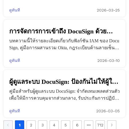
กฎระเบียบ? การตีความพระราชกฤษฎีกา
ลตฟอร์มสัญญาจ้างงานอิเล็กทรอนิกส์แห่งชาติ (NELCP)
ดูทันที
2026-03-25
จะเริ่มดำเนินการอย่างเป็นทางการในวันที่ 1 กรกฎาคม 2
337 ของเวียดนามและแผนการดำเนิน
026 และสัญญาอิเล็กทรอนิกส์ทั้งหมดจะต้องได้รับการรับ
รองด้
งานของ eSign.AI
การจัดการการเข้าถึง DocuSign ด้วย
บทความนี้ให้รายละเอียดเกี่ยวกับฟังก์ชัน IAM ของ Docu
Okta: การผสานรวมทีละขั้นตอน
Sign, คู่มือการผสานรวม Okta, กฎระเบียบด้านลายเซ็นอิเ
ล็กทรอนิกส์ทั่วโลก และวางตำแหน่ง eSignGlobal เป็นทา
ดูทันที
2026-03-10
งเลือกที่คุ้มค่าในภูมิภาคเอเชียแปซิฟิก
ผู้ดูแลระบบ DocuSign: ป้องกันไม่ให้ผู้ใช้
คู่มือสำหรับผู้ดูแลระบบ DocuSign: จำกัดเทมเพลตส่วนตัว
สร้างเทมเพลตส่วนตัวของตนเอง
เพื่อให้มีการควบคุมจากส่วนกลาง, รับประกันการปฏิบัติ
ตามข้อกำหนดและประสิทธิภาพ; เปรียบเทียบกับ Adobe
ดูทันที
2026-03-05
Sign, eSignGlobal, HelloSign
1
2
3
4
5
6
712