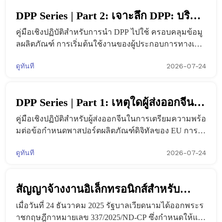
DPP Series | Part 2: เจาะลึก DPP: บริษัท
คู่มือเชิงปฏิบัติสำหรับการนำ DPP ไปใช้ ครอบคลุมข้อมู
ใช้งาน วางแผนการใช้งาน และผสาน
ลผลิตภัณฑ์ การเริ่มต้นใช้งานของผู้ประกอบการทางเศร
รวมอย่างไร
ษฐกิจ การผสานรวมระบบ ลายมือชื่อ ตราประทับ และห
ดูทันที
2026-07-24
ลักฐานระยะยาว
DPP Series | Part 1: เหตุใดผู้ส่งออกจีนจึง
คู่มือเชิงปฏิบัติสำหรับผู้ส่งออกจีนในการเตรียมความพร้อ
ต้องเตรียมพร้อมสำหรับพาสปอร์ต
มต่อข้อกำหนดพาสปอร์ตผลิตภัณฑ์ดิจิทัลของ EU การ
ผลิตภัณฑ์ดิจิทัลของ EU
กำกับดูแลข้อมูลผลิตภัณฑ์ และความพร้อมของระบบ D
ดูทันที
2026-07-24
PP
สัญญาจ้างงานอิเล็กทรอนิกส์สำหรับ
เมื่อวันที่ 24 ธันวาคม 2025 รัฐบาลเวียดนามได้ออกพระร
บริษัทจีนในเวียดนาม: วิธีการปฏิบัติตาม
าชกฤษฎีกาหมายเลข 337/2025/ND-CP ซึ่งกำหนดให้แพ