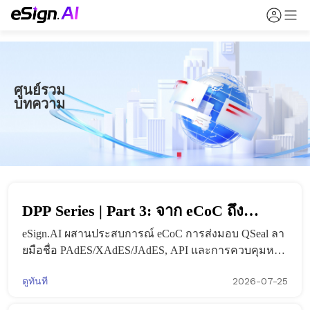
ศูนย์รวม
บทความ
DPP Series | Part 3: จาก eCoC ถึง
eSign.AI ผสานประสบการณ์ eCoC การส่งมอบ QSeal ลา
QSeal: eSign.AI สนับสนุนความพร้อม
ยมือชื่อ PAdES/XAdES/JAdES, API และการควบคุมหลัก
ด้าน DPP อย่างไร
ฐานให้เป็นโซลูชันความพร้อมด้าน DPP ที่ใช้งานได้จริง
ดูทันที
2026-07-25
อย่างไร