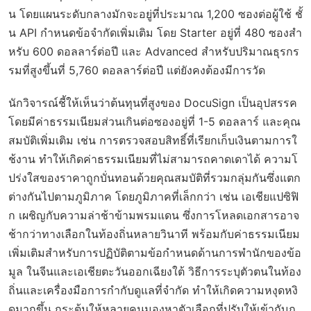
น โดยแผนระดับกลางมักจะอยู่ที่ประมาณ 1,200 ซองต่อผู้ใช้ ชั้
น API กำหนดข้อจำกัดเพิ่มเติม โดย Starter อยู่ที่ 480 ซองสำ
หรับ 600 ดอลลาร์ต่อปี และ Advanced สำหรับปริมาณธุรกร
รมที่สูงขึ้นที่ 5,760 ดอลลาร์ต่อปี แต่ยังคงต้องมีการวัด
นักวิจารณ์ชี้ให้เห็นว่าต้นทุนที่สูงของ DocuSign เป็นอุปสรรค
โดยมีค่าธรรมเนียมส่วนเกินต่อซองอยู่ที่ 1-5 ดอลลาร์ และคุณ
สมบัติเพิ่มเติม เช่น การตรวจสอบสิทธิ์ที่เรียกเก็บเงินตามการใ
ช้งาน ทำให้เกิดค่าธรรมเนียมที่ไม่สามารถคาดเดาได้ ความโ
ปร่งใสของราคาถูกบั่นทอนด้วยคุณสมบัติที่รวมกลุ่มกันซึ่งแตก
ต่างกันไปตามภูมิภาค โดยภูมิภาคที่เล็กกว่า เช่น เอเชียแปซิฟิ
ก เผชิญกับความล่าช้าข้ามพรมแดน ซึ่งการโหลดเอกสารอาจ
ช้ากว่าทางเลือกในท้องถิ่นหลายวินาที พร้อมกับค่าธรรมเนียม
เพิ่มเติมสำหรับการปฏิบัติตามข้อกำหนดด้านการพำนักของข้อ
มูล ในจีนและเอเชียตะวันออกเฉียงใต้ วิธีการระบุตัวตนในท้อง
ถิ่นและเครื่องมือการกำกับดูแลที่จำกัด ทำให้เกิดความหงุดหงิ
ดมากขึ้น กระตุ้นให้หลายคนมองหาตัวเลือกที่ปรับให้เข้ากับภู