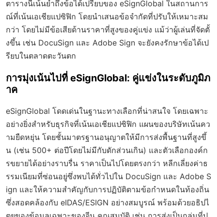
ตารางนี้เน้นย้ำถึงข้อได้เปรียบของ eSignGlobal ในสถานการ
ณ์ที่เน้นเอเชียแปซิฟิก โดยนำเสนอข้อจำกัดที่ปรับให้เหมาะสม
กว่า โดยไม่มีข้อเสียด้านราคาที่สูงของคู่แข่ง แม้ว่าผู้เล่นที่จัดตั้
งขึ้น เช่น DocuSign และ Adobe Sign จะยังคงรักษาข้อได้เป
รียบในตลาดตะวันตก
การมุ่งเน้นไปที่ eSignGlobal: คู่แข่งในระดับภูมิภ
าค
eSignGlobal โดดเด่นในฐานะทางเลือกที่น่าสนใจ โดยเฉพาะ
อย่างยิ่งสำหรับธุรกิจที่เน้นเอเชียแปซิฟิก แผนของบริษัทเน้นคว
ามยืดหยุ่น โดยชั้นมาตรฐานอนุญาตให้มีการส่งพื้นฐานที่สูงขึ้
น (เช่น 500+ ต่อปีโดยไม่มีกับดักส่วนเกิน) และตัวเลือกองค์ก
รขยายได้อย่างราบรื่น ราคาเป็นไปโดยตรงกว่า หลีกเลี่ยงค่าธ
รรมเนียมที่ซ่อนอยู่ซึ่งพบได้ทั่วไปใน DocuSign และ Adobe S
ign และให้ความสำคัญกับการปฏิบัติตามข้อกำหนดในท้องถิ่น
ซึ่งสอดคล้องกับ eIDAS/ESIGN อย่างสมบูรณ์ พร้อมด้วยอธิปไ
ตยของข้อมูลเฉพาะของจีน คุณสมบัติ เช่น การส่งเป็นกลุ่มที่ป