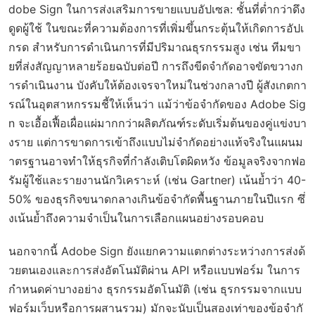
dobe Sign ในการส่งเสริมการขายแบบอัปเซล: ชั้นที่ต่ำกว่าดึง
ดูดผู้ใช้ ในขณะที่ความต้องการที่เพิ่มขึ้นกระตุ้นให้เกิดการอัปเ
กรด สำหรับการดำเนินการที่มีปริมาณธุรกรรมสูง เช่น ทีมขา
ยที่ส่งสัญญาหลายร้อยฉบับต่อปี การถึงขีดจำกัดอาจขัดขวางก
ารดำเนินงาน บังคับให้ต้องเจรจาใหม่ในช่วงกลางปี ผู้สังเกตกา
รณ์ในอุตสาหกรรมชี้ให้เห็นว่า แม้ว่าข้อจำกัดของ Adobe Sig
n จะเอื้อเฟื้อเผื่อแผ่มากกว่าผลิตภัณฑ์ระดับเริ่มต้นของคู่แข่งบา
งราย แต่การขาดการเข้าถึงแบบไม่จำกัดอย่างแท้จริงในแผนม
าตรฐานอาจทำให้ธุรกิจที่กำลังเติบโตผิดหวัง ข้อมูลจริงจากฟอ
รัมผู้ใช้และรายงานนักวิเคราะห์ (เช่น Gartner) เน้นย้ำว่า 40-
50% ของธุรกิจขนาดกลางเกินข้อจำกัดพื้นฐานภายในปีแรก ซึ่
งเน้นย้ำถึงความจำเป็นในการเลือกแผนอย่างรอบคอบ
นอกจากนี้ Adobe Sign ยังแยกความแตกต่างระหว่างการส่งด้
วยตนเองและการส่งอัตโนมัติผ่าน API หรือแบบฟอร์ม ในการ
กำหนดค่าบางอย่าง ธุรกรรมอัตโนมัติ (เช่น ธุรกรรมจากแบบ
ฟอร์มเว็บหรือการผสานรวม) มักจะนับเป็นสองเท่าของข้อจำกั