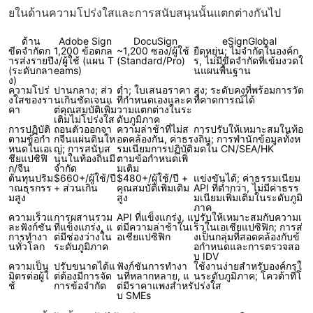
ยในด้านความโปร่งใสและการสนับสนุนนั้นแตกต่างกันไป
ด้าน
Adobe Sign
DocuSign
eSignGlobal
ขีดจำกัดก
1,200 ข้อตกล
~1,200 ซอง/ผู้ใช้
ยืดหยุ่น; ไม่จำกัดในองค์ก
ารส่งรายปี
ง/ผู้ใช้ (แผน T
(Standard/Pro)
ร, ไม่มีขีดจำกัดที่เข้มงวดใ
(ระดับกลา
eams)
นแผนพื้นฐาน
ง)
ความโปร่
ปานกลาง; ส่ว
ต่ำ; ใบเสนอราคา
สูง; ระดับคงที่พร้อมการวัด
งใสของรา
นเกินชัดเจนแ
ที่กำหนดเองและค
ที่คาดการณ์ได้
คา
ต่คุณสมบัติเพิ่ม
วามแตกต่างในระ
เติมไม่โปร่งใส
ดับภูมิภาค
การปฏิบัติ
ถอนตัวออกจา
ความล่าช้าที่ไม่ส
การปรับให้เหมาะสมในท้อ
ตามข้อกำ
กจีนแผ่นดินให
อดคล้องกัน, ค่าธร
งถิ่น; การพำนักข้อมูลทั้งห
หนดในเอเ
ญ่; การสนับส
รมเนียมการปฏิบัติ
มดใน CN/SEA/HK
ชียแปซิฟิ
นุนในท้องถิ่นมี
ตามข้อกำหนดเพิ่
ก/จีน
จำกัด
มเติม
ต้นทุนปริม
$660+/ผู้ใช้/ปี
$480+/ผู้ใช้/ปี +
แข่งขันได้; ค่าธรรมเนียม
าณธุรกรร
+ ส่วนเกิน
คุณสมบัติเพิ่มเติม
API ที่ต่ำกว่า, ไม่มีค่าธรร
มสูง
สูง
มเนียมเพิ่มเติมในระดับภูมิ
ภาค
ความเร็วแ
การผสานรวม
API ที่แข็งแกร่ง, แ
ปรับให้เหมาะสมกับความเ
ละฟังก์ชัน
ที่แข็งแกร่ง, แ
ต่มีความล่าช้าในเ
ร็วในเอเชียแปซิฟิก; การส่
การทำงา
ต่มีช่องว่างใน
อเชียแปซิฟิก
งเป็นกลุ่มที่สอดคล้องกับข้
นทั่วโลก
ระดับภูมิภาค
อกำหนดและการตรวจสอ
บ IDV
ความเป็น
ปรับขนาดได้แ
ฟังก์ชันการทำงา
ใช้งานง่ายสำหรับองค์กรใ
มิตรต่อผู้ใ
ต่ต้องมีการจัด
นที่หลากหลาย, แ
นระดับภูมิภาค; โควต้าที่โ
ช้
การข้อจำกัด
ต่มีราคาแพงสำหรั
ปร่งใส
บ SMEs