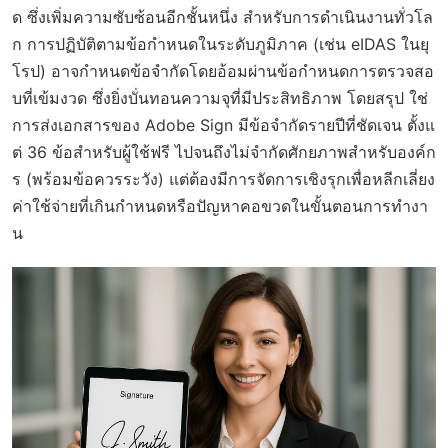
ด ซึ่งเพิ่มความซับซ้อนอีกชั้นหนึ่ง สำหรับการดำเนินงานทั่วโล
ก การปฏิบัติตามข้อกำหนดในระดับภูมิภาค (เช่น eIDAS ในยุ
โรป) อาจกำหนดข้อจำกัดโดยอ้อมผ่านข้อกำหนดการตรวจสอ
บที่เข้มงวด ซึ่งยิ่งบั่นทอนความจุที่มีประสิทธิภาพ โดยสรุป ใช่
การส่งเอกสารของ Adobe Sign มีข้อจำกัดรายปีที่ชัดเจน ตั้งแ
ต่ 36 ข้อสำหรับผู้ใช้ฟรี ไปจนถึงไม่จำกัดศักยภาพสำหรับองค์ก
ร (พร้อมข้อควรระวัง) แต่ต้องมีการจัดการเชิงรุกเพื่อหลีกเลี่ยง
ค่าใช้จ่ายที่เกินกำหนดหรือปัญหาคอขวดในขั้นตอนการทำงา
น