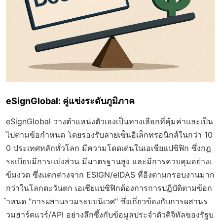
eSignGlobal: คู่แข่งระดับภูมิภาค
eSignGlobal วางตำแหน่งตัวเองเป็นทางเลือกที่คุ้มค่าและเป็น
ไปตามข้อกำหนด โดยรองรับลายเซ็นอิเล็กทรอนิกส์ในกว่า 10
0 ประเทศหลักทั่วโลก มีความโดดเด่นในเอเชียแปซิฟิก ซึ่งกฎ
ระเบียบมีการแบ่งส่วน มีมาตรฐานสูง และมีการควบคุมอย่างเ
ข้มงวด ซึ่งแตกต่างจาก ESIGN/eIDAS ที่อิงตามกรอบงานมาก
กว่าในโลกตะวันตก เอเชียแปซิฟิกต้องการการปฏิบัติตามข้อก
ำหนด "การผสานรวมระบบนิเวศ" ซึ่งเกี่ยวข้องกับการผสานร
วมฮาร์ดแวร์/API อย่างลึกซึ้งกับข้อมูลประจำตัวดิจิทัลของรัฐบ