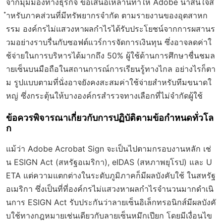
จากมุมมองทางธุรกิจ ข้อเสนอเหล่านี้ทำให้ Adobe น่าสนใจส
ำหรับภาคส่วนที่มีทรัพยากรจำกัด ตามรายงานของอุตสาหก
รรม องค์กรไม่แสวงหาผลกำไรได้รับประโยชน์จากการผสานร
วมอย่างราบรื่นกับซอฟต์แวร์การจัดการเงินทุน ซึ่งอาจลดค่าใ
ช้จ่ายในการบริหารได้มากถึง 50% ผู้ใช้ด้านการศึกษาชื่นชมล
ายเซ็นบนมือถือในสถานการณ์การเรียนรู้ทางไกล อย่างไรก็ตา
ม รูปแบบตามที่นั่งอาจยังคงสะสมค่าใช้จ่ายสำหรับทีมขนาดใ
หญ่ ซึ่งกระตุ้นให้บางองค์กรสำรวจทางเลือกที่ไม่จำกัดผู้ใช้
ข้อควรพิจารณาเกี่ยวกับการปฏิบัติตามข้อกำหนดทั่วโล
ก
แม้ว่า Adobe Acrobat Sign จะเป็นไปตามกรอบงานหลัก เช่
น ESIGN Act (สหรัฐอเมริกา), eIDAS (สหภาพยุโรป) และ U
ETA แต่ความแตกต่างในระดับภูมิภาคก็มีผลบังคับใช้ ในสหรัฐ
อเมริกา ซึ่งเป็นที่ที่องค์กรไม่แสวงหาผลกำไรจำนวนมากดำเนิ
นการ ESIGN Act รับประกันว่าลายเซ็นอิเล็กทรอนิกส์มีผลบังคั
บใช้ทางกฎหมายเช่นเดียวกับลายเซ็นหมึกเปียก โดยมีเงื่อนไข