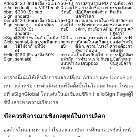
Adob
$120 (Ind
สูงถึง 70% ผ่า
50–10
การผสานรวม PD
ตามที่นั่ง, ค่า
e Acr
ividual);
น VIP/TechS
0 ต่อผู้ใ
F อย่างลึกซึ้ง, การ
ธรรมเนียมเ
obat
$300 (St
oup
ช้ต่อปี
ปฏิบัติตามข้อกำห
พิ่มเติม
Sign
andard)
นดทั่วโลก
Docu
$120 (Per
สูงถึง 75% ผ่า
5–100
ความสามารถในก
ขีดจำกัดของ
Sign
sonal);
นพันธมิตร
ต่อผู้ใช้
ารปรับขนาดของอ
ซองจดหมา
$300 (St
ต่อปี
งค์กร, ตัวเลือก API
ย, ต้นทุน AP
andard)
I สูงกว่า
eSign
$299 (Es
ในตัว (ไม่มีค่า
100 เอ
การผสานรวมระบ
ต้องมีการปรั
Glob
sential, ผู้
ธรรมเนียมตา
กสารต่
บนิเวศในเอเชียแป
บแต่งสำหรับ
al
ใช้ไม่จำกั
มที่นั่ง)
อปี
ซิฟิก, ความโปร่งใ
ความต้องกา
ด)
สของต้นทุน
รขั้นสูง
Hello
$180 (Es
สูงถึง 50%
การส่งไ
เป็นมิตรกับผู้ใช้, ก
การปฏิบัติตา
Sign
sentials)
ม่จำกัด
ารทำงานร่วมกันข
มข้อกำหนด
แบบชำ
อง Dropbox
ขั้นสูงมีจำกั
ระเงิน
ด
ตารางนี้เน้นให้เห็นถึงการแลกเปลี่ยน: Adobe และ DocuSign
เหมาะสำหรับการดำเนินงานที่จัดตั้งขึ้นในโลกตะวันตก ในขณ
ะที่ eSignGlobal โดดเด่นในเอเชียแปซิฟิก HelloSign ดึงดูดผู้ใ
ช้ที่แสวงหาความเรียบง่าย
ข้อควรพิจารณาเชิงกลยุทธ์ในการเลือก
องค์กรไม่แสวงหาผลกำไรและสถาบันการศึกษาควรชั่งน้ำหนั