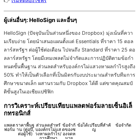
👉
เริ่มทดลองใช้ฟรี
ผู้เล่นอื่นๆ: HelloSign และอื่นๆ
HelloSign (ปัจจุบันเป็นส่วนหนึ่งของ Dropbox) มุ่งเน้นที่ควา
มเรียบง่าย โดยนำเสนอแผนตั้งแต่ Essentials ที่ราคา 15 ดอล
ลาร์สหรัฐฯ ต่อผู้ใช้ต่อเดือน ไปจนถึง Standard ที่ราคา 25 ดอ
ลลาร์สหรัฐฯ โดยมีเทมเพลตไม่จำกัดและการปฏิบัติตามข้อกำ
หนดขั้นพื้นฐาน ส่วนลดสำหรับองค์กรไม่แสวงหาผลกำไรสูงถึง
50% ทำให้เป็นตัวเลือกที่เป็นมิตรกับงบประมาณสำหรับทีมการ
ศึกษาขนาดเล็ก ผสานรวมกับ Dropbox ได้ดี แต่ขาดคุณสมบั
ติขั้นสูงในเอเชียแปซิฟิก
การวิเคราะห์เปรียบเทียบแพลตฟอร์มลายเซ็นอิเล็
กทรอนิกส์
แพลต
ราคาพื้นฐ
ส่วนลดสำหรั
ข้อจำกั
ข้อได้เปรียบที่สำคั
ข้อจำกัด
ฟอร์ม
าน (ต่อปี,
บองค์กรไม่แส
ดของซ
ญ
ต่อผู้ใช้)
วงหาผลกำไร/
องจดห
การศึกษา
มาย