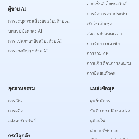
ลายเซ็นอิเล็กทรอนิกส์
ผู้ช่วย AI
การจัดการตราประทับ
การระบุความเสี่ยงอัจฉริยะด้วย AI
เริ่มต้นเป็นชุด
บทสรุปข้อตกลง AI
ส่งตามกำหนดเวลา
การแปลภาษาอัจฉริยะด้วย AI
การจัดการสมาชิก
การร่างสัญญาด้วย AI
การรวม API
การแจ้งเตือนการลงนาม
การยืนยันตัวตน
อุตสาหกรรม
แหล่งข้อมูล
การเงิน
ศูนย์บริการ
การผลิต
บันทึกการเปลี่ยนแปลง
อสังหาริมทรัพย์
คู่มือผู้ใช้
คำถามที่พบบ่อย
กรณีลูกค้า