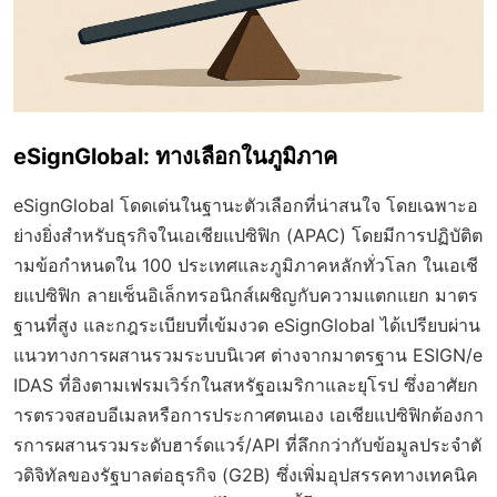
eSignGlobal: ทางเลือกในภูมิภาค
eSignGlobal โดดเด่นในฐานะตัวเลือกที่น่าสนใจ โดยเฉพาะอ
ย่างยิ่งสำหรับธุรกิจในเอเชียแปซิฟิก (APAC) โดยมีการปฏิบัติต
ามข้อกำหนดใน 100 ประเทศและภูมิภาคหลักทั่วโลก ในเอเชี
ยแปซิฟิก ลายเซ็นอิเล็กทรอนิกส์เผชิญกับความแตกแยก มาตร
ฐานที่สูง และกฎระเบียบที่เข้มงวด eSignGlobal ได้เปรียบผ่าน
แนวทางการผสานรวมระบบนิเวศ ต่างจากมาตรฐาน ESIGN/e
IDAS ที่อิงตามเฟรมเวิร์กในสหรัฐอเมริกาและยุโรป ซึ่งอาศัยก
ารตรวจสอบอีเมลหรือการประกาศตนเอง เอเชียแปซิฟิกต้องกา
รการผสานรวมระดับฮาร์ดแวร์/API ที่ลึกกว่ากับข้อมูลประจำตั
วดิจิทัลของรัฐบาลต่อธุรกิจ (G2B) ซึ่งเพิ่มอุปสรรคทางเทคนิค