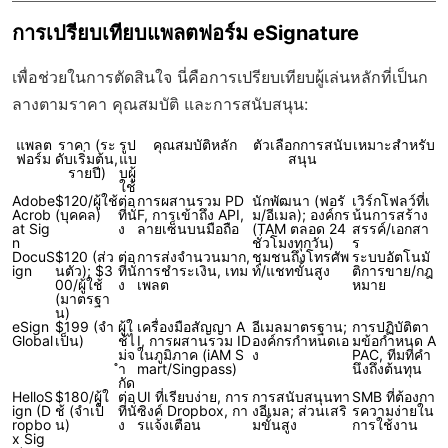
การเปรียบเทียบแพลตฟอร์ม eSignature
เพื่อช่วยในการตัดสินใจ นี่คือการเปรียบเทียบผู้เล่นหลักที่เป็นก
ลางตามราคา คุณสมบัติ และการสนับสนุน:
แพลต
ราคา (ระ
รูป
คุณสมบัติหลัก
ตัวเลือกการสนับ
เหมาะสำหรับ
ฟอร์ม
ดับเริ่มต้น,
แบ
สนุน
รายปี)
บผู้
ใช้
Adobe
$120/ผู้ใช้
ต่อ
การผสานรวม PD
นักพัฒนา (ฟอรั
เวิร์กโฟลว์ที่เ
Acrob
(บุคคล)
ที่นั่
F, การเข้าถึง API,
ม/อีเมล); องค์กร
น้นการสร้าง
at Sig
ง
ลายเซ็นบนมือถือ
(TAM ตลอด 24
สรรค์/เอกสา
n
ชั่วโมงทุกวัน)
ร
DocuS
$120 (ส่ว
ต่อ
การส่งจำนวนมาก,
ชุมชนถึงโทรศัพ
ระบบอัตโนมั
ign
นตัว); $3
ที่นั่
การชำระเงิน, เทม
ท์/แชทขั้นสูง
ติการขาย/กฎ
00/ผู้ใช้
ง
เพลต
หมาย
(มาตรฐา
น)
eSign
$199 (จำ
ผู้ใ
เครื่องมือสัญญา A
อีเมลมาตรฐาน;
การปฏิบัติตา
Global
เป็น)
ช้ไ
I, การผสานรวม ID
องค์กรกำหนดเอ
มข้อกำหนด A
ม่จ
ในภูมิภาค (iAM S
ง
PAC, ทีมที่คำ
ำ
mart/Singpass)
นึงถึงต้นทุน
กัด
HelloS
$180/ผู้ใ
ต่อ
UI ที่เรียบง่าย, การ
การสนับสนุนทา
SMB ที่ต้องกา
ign (D
ช้ (จำเป็
ที่นั่
ซิงค์ Dropbox, กา
งอีเมล; ส่วนเสริ
รความง่ายใน
ropbo
น)
ง
รแจ้งเตือน
มขั้นสูง
การใช้งาน
x Sig