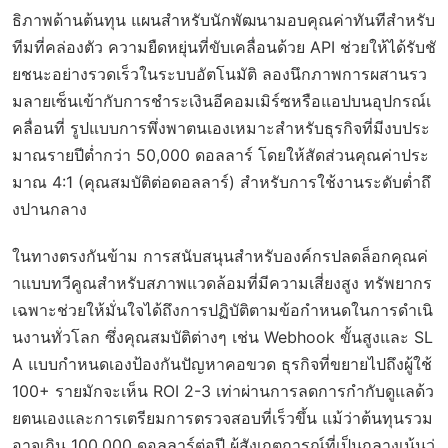
ธิภาพด้านต้นทุน แผนสำหรับนักพัฒนามอบคุณค่าทันทีสำหรับ
ทีมที่คล่องตัว ความยืดหยุ่นที่ขับเคลื่อนด้วย API ช่วยให้ได้รับชั
ยชนะอย่างรวดเร็วในระบบอัตโนมัติ ลองนึกภาพการผสานรว
มลายเซ็นเข้ากับการชำระเงินอีคอมเมิร์ซหรือแอปบนอุปกรณ์เ
คลื่อนที่ รูปแบบการพึ่งพาตนเองเหมาะสำหรับธุรกิจที่มีงบประ
มาณรายปีต่ำกว่า 50,000 ดอลลาร์ โดยให้สัดส่วนคุณค่าประ
มาณ 4:1 (คุณสมบัติต่อดอลลาร์) สำหรับการใช้งานระดับต่ำถึ
งปานกลาง
ในทางตรงกันข้าม การสนับสนุนสำหรับองค์กรปลดล็อกคุณค่
าแบบทวีคูณสำหรับสภาพแวดล้อมที่มีความเสี่ยงสูง ทรัพยากร
เฉพาะช่วยให้มั่นใจได้ถึงการปฏิบัติตามข้อกำหนดในการดำเนิ
นงานทั่วโลก ซึ่งคุณสมบัติต่างๆ เช่น Webhook ขั้นสูงและ SL
A แบบกำหนดเองป้องกันปัญหาคอขวด ธุรกิจที่ขยายไปถึงผู้ใช้
100+ รายมักจะเห็น ROI 2-3 เท่าผ่านการลดการกำกับดูแลด้ว
ยตนเองและการเตรียมการตรวจสอบที่เร็วขึ้น แม้ว่าต้นทุนรวม
อาจเกิน 100,000 ดอลลาร์ต่อปี ผู้สังเกตการณ์ที่เป็นกลางเน้นว่