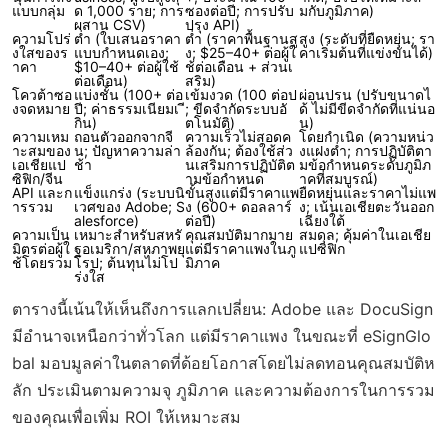
แบบกลุ่ม
ด 1,000 ราย; การ
ซองต่อปี; การปรับ
มกับภูมิภาค)
ผสาน CSV)
ปรุง API)
ความโปร่
ต่ำ (ใบเสนอราคา
ต่ำ (ราคาพื้นฐานสู
สูง (ระดับที่ยืดหยุ่น; รา
งใสของร
แบบกำหนดเอง;
ง; $25–40+ ต่อผู้ใ
คาเริ่มต้นที่แข่งขันได้)
าคา
$10–40+ ต่อผู้ใช้
ช้ต่อเดือน + ส่วนเ
ต่อเดือน)
สริม)
โควต้าซอ
แบ่งชั้น (100+ ต่อ
เข้มงวด (100 ต่อป
ผ่อนปรน (ปรับขนาดไ
งจดหมาย
ปี; ค่าธรรมเนียมเ
ี; ขีดจำกัดระบบอั
ด้ ไม่มีขีดจำกัดที่แน่นอ
กิน)
ตโนมัติ)
น)
ความเหม
ถอนตัวออกจากจี
ความเร็วไม่สอดค
โดยกำเนิด (ความหน่ว
าะสมของ
น; ปัญหาความล่า
ล้องกัน; ต้องใช้ส่ว
งแฝงต่ำ; การปฏิบัติตา
เอเชียแป
ช้า
นเสริมการปฏิบัติต
มข้อกำหนดระดับภูมิภ
ซิฟิก/จีน
ามข้อกำหนด
าคที่สมบูรณ์)
API และก
แข็งแกร่ง (ระบบนิ
ขั้นสูงแต่มีราคาแพ
ยืดหยุ่นและราคาไม่แพ
ารรวม
เวศของ Adobe; S
ง (600+ ดอลลาร์
ง; เน้นเอเชียตะวันออก
alesforce)
ต่อปี)
เฉียงใต้
ความเป็น
เหมาะสำหรับสหรั
คุณสมบัติมากมาย
สมดุล; คุ้มค่าในเอเชีย
มิตรต่อผู้ใ
ฐอเมริกา/สหภาพยุ
แต่มีราคาแพงในภู
แปซิฟิก
ช้โดยรวม
โรป; ต้นทุนไม่โป
มิภาค
ร่งใส
ตารางนี้เน้นให้เห็นถึงการแลกเปลี่ยน: Adobe และ DocuSign
มีอำนาจเหนือกว่าทั่วโลก แต่มีราคาแพง ในขณะที่ eSignGlo
bal มอบมูลค่าในตลาดที่ด้อยโอกาสโดยไม่ลดทอนคุณสมบัติห
ลัก ประเมินตามความจุ ภูมิภาค และความต้องการในการรวม
ของคุณเพื่อเพิ่ม ROI ให้เหมาะสม