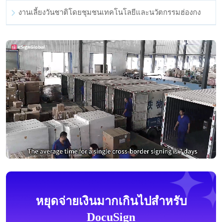
งานเลี้ยงวันชาติโดยชุมชนเทคโนโลยีและนวัตกรรมฮ่องกง
หยุดจ่ายเงินมากเกินไปสำหรับ
DocuSign