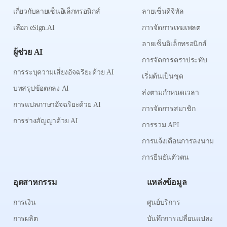
เกี่ยวกับลายเซ็นอิเล็กทรอนิกส์
ลายเซ็นดิจิทัล
เลือก eSign.AI
การจัดการเทมเพลต
ลายเซ็นอิเล็กทรอนิกส์
ผู้ช่วย AI
การจัดการตราประทับ
การระบุความเสี่ยงอัจฉริยะด้วย AI
เริ่มต้นเป็นชุด
บทสรุปข้อตกลง AI
ส่งตามกำหนดเวลา
การแปลภาษาอัจฉริยะด้วย AI
การจัดการสมาชิก
การร่างสัญญาด้วย AI
การรวม API
การแจ้งเตือนการลงนาม
การยืนยันตัวตน
อุตสาหกรรม
แหล่งข้อมูล
การเงิน
ศูนย์บริการ
การผลิต
บันทึกการเปลี่ยนแปลง