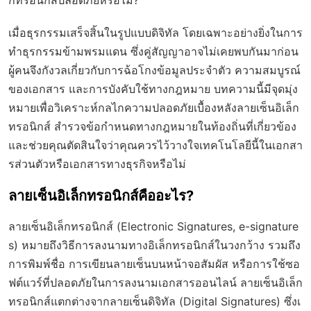
กทรอนิกส์ปลอดภัยหรือไม่?
เมื่อธุรกรรมเสร็จสิ้นในรูปแบบดิจิทัล โดยเฉพาะอย่างยิ่งในการ
ทำธุรกรรมข้ามพรมแดน ซึ่งคู่สัญญาอาจไม่เคยพบกันมาก่อน
ผู้คนจึงกังวลเกี่ยวกับการฉ้อโกงข้อมูลประจำตัว ความสมบูรณ์
ของเอกสาร และการบังคับใช้ทางกฎหมาย บทความนี้มีจุดมุ่ง
หมายเพื่อวิเคราะห์กลไกความปลอดภัยเบื้องหลังลายเซ็นอิเล็ก
ทรอนิกส์ สำรวจข้อกำหนดทางกฎหมายในท้องถิ่นที่เกี่ยวข้อง
และช่วยคุณตัดสินใจว่าคุณควรไว้วางใจเทคโนโลยีนี้ในเอกสา
รส่วนตัวหรือเอกสารทางธุรกิจหรือไม่
ลายเซ็นอิเล็กทรอนิกส์คืออะไร?
ลายเซ็นอิเล็กทรอนิกส์ (Electronic Signatures, e-signature
s) หมายถึงวิธีการลงนามทางอิเล็กทรอนิกส์ในวงกว้าง รวมถึง
การพิมพ์ชื่อ การเขียนลายเซ็นบนหน้าจอสัมผัส หรือการใช้ซอ
ฟต์แวร์ที่ปลอดภัยในการลงนามเอกสารออนไลน์ ลายเซ็นอิเล็ก
ทรอนิกส์แตกต่างจาก
ลายเซ็นดิจิทัล
(Digital Signatures) ซึ่งเ