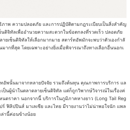
ธิภาพ ความปลอดภัย และการปฏิบัติตามกฎระเบียบเป็นสิ่งสำคัญ
เซ็นดิจิทัลเพื่ออำนวยความสะดวกในข้อตกลงที่รวดเร็ว ปลอดภัย
ายเซ็นดิจิทัลให้เลือกมากมาย สตาร์ทอัพมักจะพบว่าตัวเองกำลั
ี่สุด โดยเฉพาะอย่างยิ่งเมื่อพิจารณาถึงทางเลือกอื่นนอกเ
ร์ทอัพนั้นมาจากหลายปัจจัย รวมถึงต้นทุน คุณภาพการบริการ แล
็นผู้นำในตลาดลายเซ็นดิจิทัล แต่ก็ถูกวิพากษ์วิจารณ์ในเรื่องค่
นดราคา นอกจากนี้ บริการในภูมิภาคหางยาว (Long Tail Reg
คโปร์ ฟิลิปปินส์ มาเลเซีย และไทย มีรายงานว่าไม่น่าพอใจนัก แพล
่านี้ค่อนข้างน้อย