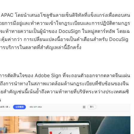
 APAC โดยนำเสนอโซลูชันลายเซ็นดิจิทัลที่แข็งแกร่งเพื่อตอบสน
ด้วยการมีอยู่และทำความเข้าใจกฎระเบียบและการปฏิบัติตามกฎร
ที่จะท้าทายความเป็นผู้นำของ DocuSign ในหมู่สตาร์ทอัพ โดยเฉ
ละคุ้มค่ากว่า การเปลี่ยนแปลงนี้อาจเป็นคำเตือนสำหรับ DocuSig
รบริการในตลาดที่สำคัญเหล่านี้อีกครั้ง
อการตัดสินใจของ Adobe Sign ที่จะถอนตัวออกจากตลาดจีนแผ่น
รวมถึงการนำทางในสภาพแวดล้อมด้านกฎระเบียบที่ซับซ้อนของจีน
ยสำคัญเช่นนี้เน้นย้ำถึงความท้าทายที่บริษัทระหว่างประเทศเผชิ
น