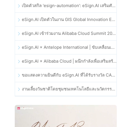
เปิดตัวสกิล 'esign-automation': eSign.AI เสริมศักยภาพให้ OpenClaw ด้วยลายเซ็นอิเล็กทรอนิกส์อัตโนมัติ
eSign.AI เปิดตัวในงาน GIS Global Innovation Exhibition 2025
eSign.AI เข้าร่วมงาน Alibaba Cloud Summit 2025 ที่ฮ่องกง เพื่อขับเคลื่อนนวัตกรรมคลาวด์ที่ขับเคลื่อนด้วย AI และความเชื่อมั่นทางดิจิทัล
eSign.AI × Antelope International | ขับเคลื่อนเวิร์กโฟลดิจิทัลที่ปลอดภัยและขับเคลื่อนด้วย AI
eSign.AI × Alibaba Cloud | ผนึกกำลังเพื่อเสริมสร้างความเชื่อมั่นดิจิทัลระดับโลกสำหรับฟินเทค
ขอแสดงความยินดีกับ eSign.AI ที่ได้รับรางวัล CAHK STAR Award 2025
งานเลี้ยงวันชาติโดยชุมชนเทคโนโลยีและนวัตกรรมฮ่องกง