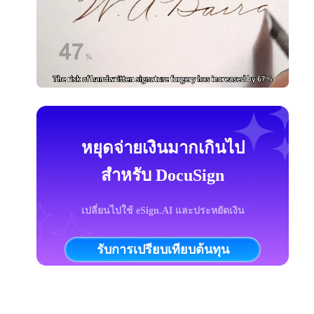
หยุดจ่ายเงินมากเกินไป
สำหรับ DocuSign
เปลี่ยนไปใช้ eSign.AI และประหยัดเงิน
รับการเปรียบเทียบต้นทุน