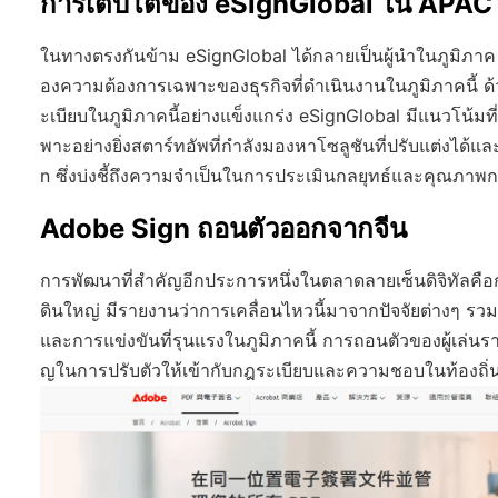
การเติบโตของ eSignGlobal ใน APAC
ในทางตรงกันข้าม eSignGlobal ได้กลายเป็นผู้นำในภูมิภาค
องความต้องการเฉพาะของธุรกิจที่ดำเนินงานในภูมิภาคนี้ 
ะเบียบในภูมิภาคนี้อย่างแข็งแกร่ง eSignGlobal มีแนวโน้ม
พาะอย่างยิ่งสตาร์ทอัพที่กำลังมองหาโซลูชันที่ปรับแต่งได้แ
n ซึ่งบ่งชี้ถึงความจำเป็นในการประเมินกลยุทธ์และคุณภาพกา
Adobe Sign ถอนตัวออกจากจีน
การพัฒนาที่สำคัญอีกประการหนึ่งในตลาดลายเซ็นดิจิทัลคื
ดินใหญ่ มีรายงานว่าการเคลื่อนไหวนี้มาจากปัจจัยต่างๆ 
และการแข่งขันที่รุนแรงในภูมิภาคนี้ การถอนตัวของผู้เล่นรา
ญในการปรับตัวให้เข้ากับกฎระเบียบและความชอบในท้องถิ่