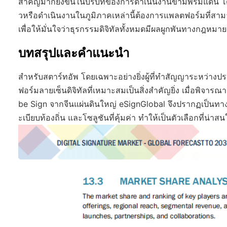
สำคัญมากยิ่งขึ้นในบริบทของการดำเนินงานข้ามพรมแดน โดย
วหรือดำเนินงานในภูมิภาคเหล่านี้ต้องการแพลตฟอร์มที่ส
เพื่อให้มั่นใจว่าธุรกรรมดิจิทัลทั้งหมดมีผลผูกพันทางกฎหม
บทสรุปและคำแนะนำ
สำหรับสตาร์ทอัพ โดยเฉพาะอย่างยิ่งผู้ที่ทำสัญญาระหว่าง
ฟอร์มลายเซ็นดิจิทัลที่เหมาะสมเป็นสิ่งสำคัญยิ่ง เมื่อพ
be Sign จากจีนแผ่นดินใหญ่ eSignGlobal จึงปรากฏเป็นทาง
ะเบียบท้องถิ่น และโซลูชันที่คุ้มค่า ทำให้เป็นตัวเลือกที่น