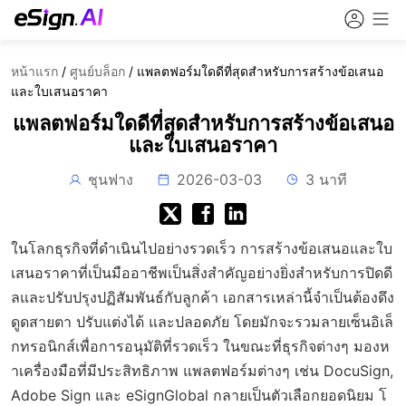
หน้าแรก
/
ศูนย์บล็อก
/
แพลตฟอร์มใดดีที่สุดสำหรับการสร้างข้อเสนอ
และใบเสนอราคา
แพลตฟอร์มใดดีที่สุดสำหรับการสร้างข้อเสนอ
และใบเสนอราคา
ชุนฟาง
2026-03-03
3 นาที
ในโลกธุรกิจที่ดำเนินไปอย่างรวดเร็ว การสร้างข้อเสนอและใบ
เสนอราคาที่เป็นมืออาชีพเป็นสิ่งสำคัญอย่างยิ่งสำหรับการปิดดี
ลและปรับปรุงปฏิสัมพันธ์กับลูกค้า เอกสารเหล่านี้จำเป็นต้องดึง
ดูดสายตา ปรับแต่งได้ และปลอดภัย โดยมักจะรวมลายเซ็นอิเล็
กทรอนิกส์เพื่อการอนุมัติที่รวดเร็ว ในขณะที่ธุรกิจต่างๆ มองห
าเครื่องมือที่มีประสิทธิภาพ แพลตฟอร์มต่างๆ เช่น DocuSign,
Adobe Sign และ eSignGlobal กลายเป็นตัวเลือกยอดนิยม โ