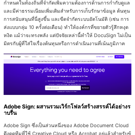
กำหนดในท้องถิ่นที่จำกัดเพิ่มความต้องการด้านการกำกับดูแล
และมีค่าธรรมเนียมเพิ่มเติมสำหรับการเก็บรักษาข้อมูล ต้นทุน
การสนับสนุนที่นี่สูงขึ้น และขีดจำกัดระบบอัตโนมัติ (เช่น การ
ส่งแบบกลุ่ม 10 ครั้งต่อเดือน) ทำให้องค์กรที่ขยายตัวรู้สึกหงุด
หงิด แม้ว่าจะทรงพลัง แต่ปัจจัยเหล่านี้ทำให้ DocuSign ไม่เป็น
มิตรกับผู้ที่ใส่ใจเรื่องต้นทุนหรือการดำเนินงานที่เน้นภูมิภาค
Adobe Sign: ผสานรวมเวิร์กโฟลว์สร้างสรรค์ได้อย่างร
าบรื่น
Adobe Sign ซึ่งเป็นส่วนหนึ่งของ Adobe Document Cloud
ดึงดูดทีมที่ใช้ Creative Cloud หรือ Acrobat อยู่แล้วสำหรับข้