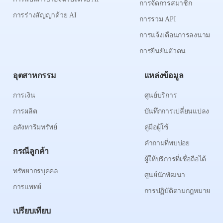
การจัดการสมาชิก
การร่างสัญญาด้วย AI
การรวม API
การแจ้งเตือนการลงนาม
การยืนยันตัวตน
อุตสาหกรรม
แหล่งข้อมูล
การเงิน
ศูนย์บริการ
การผลิต
บันทึกการเปลี่ยนแปลง
อสังหาริมทรัพย์
คู่มือผู้ใช้
คำถามที่พบบ่อย
กรณีลูกค้า
ผู้ให้บริการที่เชื่อถือได้
ทรัพยากรบุคคล
ศูนย์นักพัฒนา
การแพทย์
การปฏิบัติตามกฎหมาย
เปรียบเทียบ