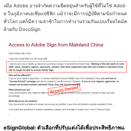
งมือ Adobe อาจจำกัดความยืดหยุ่นสำหรับผู้ใช้ที่ไม่ใช่ Adob
e ในภูมิภาคเอเชียแปซิฟิก แม้ว่าจะมีการปฏิบัติตามข้อกำหนด
ทั่วโลก แต่ก็มีความล่าช้าในการทำงานร่วมกันแบบเรียลไทม์ค
ล้ายกับ DocuSign
eSignGlobal: ตัวเลือกที่ปรับแต่งได้เพื่อประสิทธิภาพแ