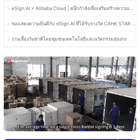
eSign.AI × Alibaba Cloud | ผนึกกำลังเพื่อเสริมสร้างความเชื่อมั่นดิจิทัลระดับโลกสำหรับฟินเทค
ขอแสดงความยินดีกับ eSign.AI ที่ได้รับรางวัล CAHK STAR Award 2025
งานเลี้ยงวันชาติโดยชุมชนเทคโนโลยีและนวัตกรรมฮ่องกง