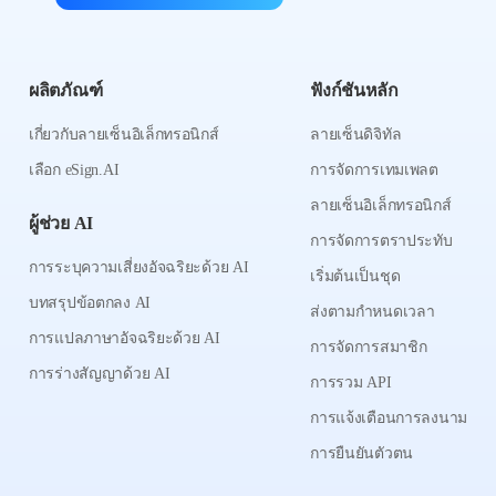
ผลิตภัณฑ์
ฟังก์ชันหลัก
เกี่ยวกับลายเซ็นอิเล็กทรอนิกส์
ลายเซ็นดิจิทัล
เลือก eSign.AI
การจัดการเทมเพลต
ลายเซ็นอิเล็กทรอนิกส์
ผู้ช่วย AI
การจัดการตราประทับ
การระบุความเสี่ยงอัจฉริยะด้วย AI
เริ่มต้นเป็นชุด
บทสรุปข้อตกลง AI
ส่งตามกำหนดเวลา
การแปลภาษาอัจฉริยะด้วย AI
การจัดการสมาชิก
การร่างสัญญาด้วย AI
การรวม API
การแจ้งเตือนการลงนาม
การยืนยันตัวตน