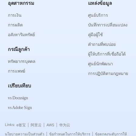
อุตสาหกรรม
แหล่งข้อมูล
การเงิน
ศูนย์บริการ
การผลิต
บันทึกการเปลี่ยนแปลง
อสังหาริมทรัพย์
คู่มือผู้ใช้
คำถามที่พบบ่อย
กรณีลูกค้า
ผู้ให้บริการที่เชื่อถือได้
ทรัพยากรบุคคล
ศูนย์นักพัฒนา
การแพทย์
การปฏิบัติตามกฎหมาย
เปรียบเทียบ
vs Docusign
vs Adobe Sign
Links:
e签宝
阿里云
AWS
华为云
|
|
|
นโยบายความเป็นส่วนตัว
ข้อกำหนดในการให้บริการ
ข้อตกลงระดับการให้
|
|