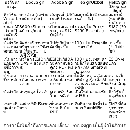
ฟังก์ชัน/
DocuSign
Adobe Sign
eSignGlobal
HelloSign
แง่มุม
(Dropbox
Sign)
ฟังก์ชัน
บางส่วน (เฉพาะ
สมบูรณ์ (UI/อี
สมบูรณ์ (เปลี่ยนแบ
สมบูรณ์
White-L
ระดับองค์กร)
เมลที่กำหนดเ
รนด์ + ฝัง)
(หน้าที่มีต
abel
อง)
ราสินค้า)
ราคา AP
$600 (Starter, ~
กำหนดเอง (ป
รวมอยู่ใน Pro (~
$180 (20
I (รายปี
40 env/mo)
ระมาณ $12
$299 Essential)
env/mo)
ระดับเริ่
0/ผู้ใช้)
มต้น)
ข้อจำกัด
คิดค่าบริการตาม
ไม่จำกัดในระ
100+ ใน Essentia
แบ่งชั้น
ของซอง
ปริมาณการใช้งา
ดับที่สูงขึ้น
l; ขยายได้
(3- ไม่จำ
จดหมาย
น (พื้นฐาน ~10
กัด)
0/ผู้ใช้/ปี)
เน้นการ
ทั่วโลก (ESIGN/e
ESIGN/eIDA
100+ ประเทศ; คว
ESIGN/eI
ปฏิบัติตา
IDAS + ส่วนเสริ
S; ความปลอ
ามลึกในเอเชียแปซิ
DAS
มข้อกำห
ม)
ดภัย PDF ที่แ
ฟิก (iAM Smart/Si
นด
ข็งแกร่ง
ngpass)
ข้อได้เป
การรวมระบบ กา
ระบบนิเวศขอ
ไม่มีค่าธรรมเนียมต่
ความเรีย
รียบหลัก
รติดตามการตรว
ง Adobe หลา
อที่นั่ง เครื่องมือ AI
บง่าย การ
จสอบ
ยภาษา
ความเร็วในเอเชียแ
ซิงค์ Drop
ปซิฟิก
box
ข้อจำกัด
ต้นทุนสูง โควต้า
ความซับซ้อน
เกิดใหม่นอกเอเชีย
ฟังก์ชันขั้
ในการตั้งค่า
แปซิฟิก
นสูงพื้นฐา
น
เหมาะที่
องค์กรที่มีปริมาณ
ขั้นตอนการท
ทีมที่ขยายตัวทั่วโล
SMB ที่ต้อ
สุดสำหรั
มาก
ำงานที่เน้น
ก/เอเชียแปซิฟิก
งการการ
บ
PDF
ตั้งค่าที่รว
ดเร็ว
ตารางนี้เน้นย้ำถึงการแลกเปลี่ยน: DocuSign เป็นผู้นำในด้านค