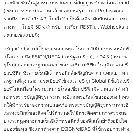
และฟังก์ชันขั้นสูง เช่น การวิเคราะห์สัญญาที่ขับเคลื่อนด้วย AI
(เช่น การประเมินความเสี่ยงและบทสรุป) แผน Professional
รวมถึงการเข้าถึง API โดยไม่จำเป็นต้องมีระดับนักพัฒนาแยก
ต่างหาก โดยมี SDK สำหรับการเรียก RESTful, Webhooks แ
ละลายเซ็นแบบฝัง
eSignGlobal เป็นไปตามข้อกำหนดในกว่า 100 ประเทศหลักทั่
วโลก รวมถึง ESIGN/UETA (สหรัฐอเมริกา), eIDAS (สหภาพ
ยุโรป) และมาตรฐานเฉพาะของเอเชียแปซิฟิก ในภูมิภาคเอเชี
ยแปซิฟิก ซึ่งลายเซ็นอิเล็กทรอนิกส์เผชิญกับความแตกแยก มา
ตรฐานที่สูง และกฎระเบียบที่เข้มงวด eSignGlobal มีข้อได้เปรี
ยบที่ไม่เหมือนใคร กฎหมายในเอเชียแปซิฟิกมีความแตกต่างกั
น: พระราชบัญญัติธุรกรรมทางอิเล็กทรอนิกส์ของฮ่องกงกำหน
ดให้มีการรับรองความปลอดภัย พระราชบัญญัติธุรกรรมทางอิ
เล็กทรอนิกส์ของสิงคโปร์กำหนดให้มีการติดตามการตรวจสอ
บ และกฎหมายลายเซ็นอิเล็กทรอนิกส์ของจีนเน้นย้ำถึงอธิปไต
ยของข้อมูล ซึ่งแตกต่างจาก ESIGN/eIDAS ที่ใช้กรอบการทำง