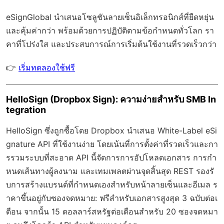
eSignGlobal
นำเสนอโซลูชันลายเซ็นอิเล็กทรอนิกส์ที่ยืดหยุ่น
และคุ้มค่ากว่า พร้อมด้วย
การปฏิบัติตามข้อกำหนดทั่วโลก
รา
คาที่โปร่งใส และประสบการณ์การเริ่มต้นใช้งานที่รวดเร็วกว่า
👉
เริ่มทดลองใช้ฟรี
HelloSign (Dropbox Sign): ความง่ายสำหรับ SMB In
tegration
HelloSign ซึ่งถูกซื้อโดย Dropbox นำเสนอ White-Label eSi
gnature API ที่ใช้งานง่าย โดยเน้นที่การตั้งค่าที่รวดเร็วและกา
รรวมระบบที่สะอาด API นี้จัดการการอัปโหลดเอกสาร การกำ
หนดเส้นทางผู้ลงนาม และเทมเพลตผ่านจุดสิ้นสุด REST รองรั
บการสร้างแบรนด์ที่กำหนดเองสำหรับหน้าลายเซ็นและอีเมล ร
าคาขึ้นอยู่กับซองจดหมาย: ฟรีสำหรับเอกสารสูงสุด 3 ฉบับต่อเ
ดือน จากนั้น 15 ดอลลาร์สหรัฐต่อเดือนสำหรับ 20 ซองจดหมา