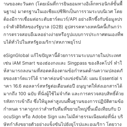
านของตะวันตก (โดยเน้นที่การยินยอมทางอิเล็กทรอนิกส์ขั้นพื้
นฐาน) มาตรฐานในเอเชียแปซิฟิกเป็นการรวมระบบนิเวศ โดย
ต้องมีการเชื่อมต่อระดับฮาร์ดแวร์/API อย่างลึกซึ้งกับข้อมูลปร
ะจำตัวดิจิทัลของรัฐบาล (G2B) อุปสรรคทางเทคนิคนี้เกินกว่า
การตรวจสอบอีเมลอย่างง่ายหรือรูปแบบการประกาศตนเองที่พ
บได้ทั่วไปในสหรัฐอเมริกา/สหภาพยุโรป
eSignGlobal แก้ไขปัญหานี้ด้วยการรวมระบบภายในประเทศ
เช่น iAM Smart ของฮ่องกงและ Singpass ของสิงคโปร์ ทำใ
ห้สามารถลงนามที่สอดคล้องตามข้อกำหนดด้านความปลอดภั
ยของฮาร์ดแวร์ได้ ราคาค่อนข้างแข่งขันได้: แผน Essential ร
าคา 16.6 ดอลลาร์สหรัฐต่อเดือนต่อปี อนุญาตให้ส่งเอกสารได้
มากถึง 100 ฉบับ ที่นั่งผู้ใช้ไม่จำกัด และการตรวจสอบสิทธิ์ด้วย
รหัสการเข้าถึง ซึ่งให้มูลค่าสูงบนพื้นฐานของการปฏิบัติตามข้อ
กำหนด ราคาถูกกว่าสำหรับทีมที่ขยายใหญ่ขึ้นเมื่อเทียบกับ D
ocuSign หรือ Adobe Sign และไม่มีค่าธรรมเนียมต่อที่นั่ง บริ
ษัทกำลังขยายตัวอย่างแข็งขันไปยังยุโรปและอเมริกา โดยวาง