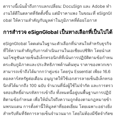
ตารางนี้เน้นย้ำถึงการแลกเปลี่ยน: DocuSign และ Adobe ทำ
งานได้ดีในตลาดที่จัดตั้งขึ้น แต่มีราคาแพง ในขณะที่ eSignGl
obal ให้ความสำคัญกับมูลค่าในภูมิภาคที่ด้อยโอกาส
การสำรวจ eSignGlobal เป็นทางเลือกที่เป็นไปได้
eSignGlobal โดดเด่นในฐานะตัวเลือกที่น่าสนใจสำหรับธุรกิจ
ที่ให้ความสำคัญกับการดำเนินงานในเอเชียแปซิฟิก โดยนำเส
นอโซลูชันลายเซ็นอิเล็กทรอนิกส์ที่เน้นการปฏิบัติตามข้อกำหน
ดระดับภูมิภาคและประสิทธิภาพด้านต้นทุน ราคาของพวกเขา
สามารถเข้าถึงได้มากกว่าคู่แข่ง โดยรุ่น Essential เพียง 16.6
ดอลลาร์สหรัฐต่อเดือน อนุญาตให้ใช้เอกสารลายเซ็นอิเล็กทรอ
นิกส์ได้มากถึง 100 ฉบับ จำนวนที่นั่งผู้ใช้ไม่จำกัด และการตรว
จสอบสิทธิ์ผ่านรหัสการเข้าถึง ทั้งหมดนี้อยู่บนพื้นฐานการปฏิบั
ติตามข้อกำหนด เพื่อให้มั่นใจถึงความถูกต้องตามกฎหมายข้า
มพรมแดน การตั้งค่านี้ให้มูลค่าที่ยอดเยี่ยม โดยเฉพาะอย่างยิ่ง
สำหรับทีมที่จัดการลายเซ็นจำนวนมาก โดยไม่ต้องมีขีดจำกัดข