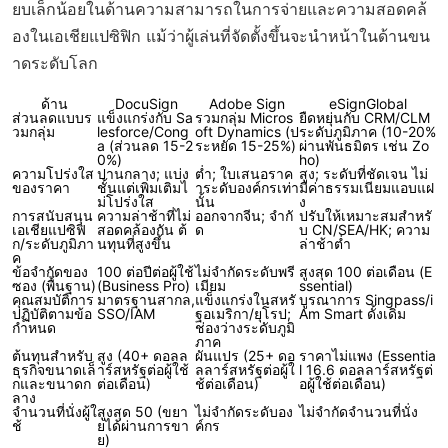
ยบเล็กน้อยในด้านความสามารถในการจ่ายและความสอดคล้
องในเอเชียแปซิฟิก แม้ว่าผู้เล่นที่จัดตั้งขึ้นจะนำหน้าในด้านขน
าดระดับโลก
ด้าน
DocuSign
Adobe Sign
eSignGlobal
ส่วนลดแบบร
แข็งแกร่งกับ Sa
รวมกลุ่ม Micros
ยืดหยุ่นกับ CRM/CLM
วมกลุ่ม
lesforce/Cong
oft Dynamics (ป
ระดับภูมิภาค (10-20%
a (ส่วนลด 15-2
ระหยัด 15-25%)
ผ่านพันธมิตร เช่น Zo
0%)
ho)
ความโปร่งใส
ปานกลาง; แบ่ง
ต่ำ; ใบเสนอราค
สูง; ระดับที่ชัดเจน ไม่
ของราคา
ชั้นแต่เพิ่มเติมไ
าระดับองค์กรเท่า
มีค่าธรรมเนียมแอบแฝ
ม่โปร่งใส
นั้น
ง
การสนับสนุน
ความล่าช้าที่ไม่
ออกจากจีน; จำกั
ปรับให้เหมาะสมสำหรั
เอเชียแปซิฟิ
สอดคล้องกัน ต้
ด
บ CN/SEA/HK; ความ
ก/ระดับภูมิภา
นทุนที่สูงขึ้น
ล่าช้าต่ำ
ค
ข้อจำกัดของ
100 ต่อปีต่อผู้ใช้
ไม่จำกัดระดับพรี
สูงสุด 100 ต่อเดือน (E
ซอง (พื้นฐาน)
(Business Pro)
เมียม
ssential)
คุณสมบัติการ
มาตรฐานสากล,
แข็งแกร่งในสหรั
บูรณาการ Singpass/i
ปฏิบัติตามข้อ
SSO/IAM
ฐอเมริกา/ยุโรป;
Am Smart ดั้งเดิม
กำหนด
ช่องว่างระดับภูมิ
ภาค
ต้นทุนสำหรับ
สูง (40+ ดอลล
ผันแปร (25+ ดอ
ราคาไม่แพง (Essentia
ธุรกิจขนาดเล็
าร์สหรัฐต่อผู้ใช้
ลลาร์สหรัฐต่อผู้ใ
l 16.6 ดอลลาร์สหรัฐต่
กและขนาดก
ต่อเดือน)
ช้ต่อเดือน)
อผู้ใช้ต่อเดือน)
ลาง
จำนวนที่นั่งผู้ใ
สูงสุด 50 (ขยา
ไม่จำกัดระดับอง
ไม่จำกัดจำนวนที่นั่ง
ช้
ยได้ผ่านการขา
ค์กร
ย)