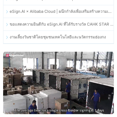
eSign.AI × Alibaba Cloud | ผนึกกำลังเพื่อเสริมสร้างความเชื่อมั่นดิจิทัลระดับโลกสำหรับฟินเทค
ขอแสดงความยินดีกับ eSign.AI ที่ได้รับรางวัล CAHK STAR Award 2025
งานเลี้ยงวันชาติโดยชุมชนเทคโนโลยีและนวัตกรรมฮ่องกง