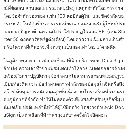
อย่างรวดเร็ว มักจะเกินงบประมาณโดยไม่มีเครื่องมือคาดการ
ณ์ที่ชัดเจน ส่วนลดแบบรวมกลุ่มมีอยู่ แต่ถูกจำกัดโดยการขาย
โดยข้อจำกัดของซอง (เช่น 100 ต่อปีต่อผู้ใช้) และขีดจำกัดขอ
งระบบอัตโนมัติสร้างค่าธรรมเนียมแอบแฝงสำหรับผู้ใช้ที่มีปริม
าณมาก ปัญหาด้านความโปร่งใสปรากฏในแผน API (เช่น Sta
rter 50 ดอลลาร์สหรัฐต่อเดือน) โดยค่าธรรมเนียมส่วนเกินสำ
หรับโควต้าที่เกินอาจเพิ่มต้นทุนเป็นสองเท่าโดยไม่คาดคิด
ในภูมิภาคหางยาว เช่น เอเชียแปซิฟิก บริการของ DocuSign
ล้าหลัง ความล่าช้าข้ามพรมแดนทำให้การโหลดเอกสารช้าลง
เครื่องมือการปฏิบัติตามข้อกำหนดไม่สามารถตอบสนองกฎระ
เบียบท้องถิ่น เช่น ข้อกำหนดการพำนักของข้อมูลในจีนหรือสิง
คโปร์ ต้นทุนการสนับสนุนสูงขึ้นเนื่องจากโครงสร้างพื้นฐานระ
ดับภูมิภาคที่จำกัด ทำให้ไม่คล่องตัวเพียงพอสำหรับธุรกิจที่มุ่งเ
น้นเอเชีย ปัจจัยเหล่านี้ทำให้ผู้ใช้ผิดหวัง โดยวางตำแหน่ง Doc
uSign เป็นตัวเลือกที่มีราคาสูงแต่บางครั้งก็ไม่ยืดหยุ่น