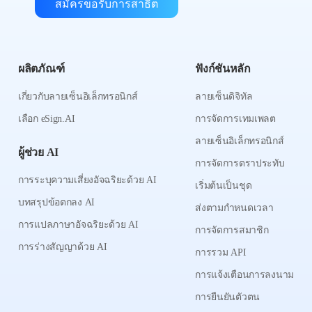
สมัครขอรับการสาธิต
ผลิตภัณฑ์
ฟังก์ชันหลัก
เกี่ยวกับลายเซ็นอิเล็กทรอนิกส์
ลายเซ็นดิจิทัล
เลือก eSign.AI
การจัดการเทมเพลต
ลายเซ็นอิเล็กทรอนิกส์
ผู้ช่วย AI
การจัดการตราประทับ
การระบุความเสี่ยงอัจฉริยะด้วย AI
เริ่มต้นเป็นชุด
บทสรุปข้อตกลง AI
ส่งตามกำหนดเวลา
การแปลภาษาอัจฉริยะด้วย AI
การจัดการสมาชิก
การร่างสัญญาด้วย AI
การรวม API
การแจ้งเตือนการลงนาม
การยืนยันตัวตน