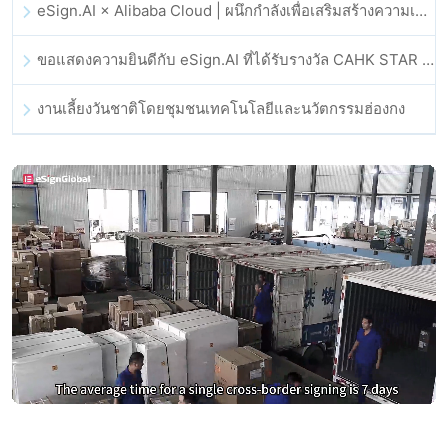
eSign.AI × Alibaba Cloud | ผนึกกำลังเพื่อเสริมสร้างความเชื่อมั่นดิจิทัลระดับโลกสำหรับฟินเทค
ขอแสดงความยินดีกับ eSign.AI ที่ได้รับรางวัล CAHK STAR Award 2025
งานเลี้ยงวันชาติโดยชุมชนเทคโนโลยีและนวัตกรรมฮ่องกง