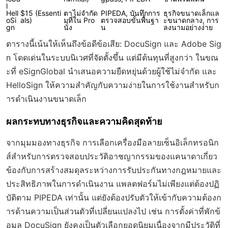
l
Hell
$15 (Essenti
ตา
ไม่จำกัด
PIPEDA, บันทึกการ
ธุรกิจขนาดเล็กแล
oSi
als)
มที่
ใน Pro
ตรวจสอบขั้นพื้นฐา
ะขนาดกลาง, การ
gn
นั่ง
น
ลงนามอย่างง่าย
ตารางนี้เน้นให้เห็นถึงข้อดีข้อเสีย: DocuSign และ Adobe Sig
n โดดเด่นในระบบนิเวศที่จัดตั้งขึ้น แต่มีต้นทุนที่สูงกว่า ในขณ
ะที่ eSignGlobal นำเสนอความยืดหยุ่นด้วยผู้ใช้ไม่จำกัด และ
HelloSign ให้ความสำคัญกับความง่ายในการใช้งานสำหรับก
ารดำเนินงานขนาดเล็ก
ผลกระทบทางธุรกิจและความคิดสุดท้าย
จากมุมมองทางธุรกิจ การเลือกเครื่องมือลายเซ็นอิเล็กทรอนิก
ส์สำหรับการตรวจสอบประวัติอาชญากรรมของแคนาดาเกี่ยว
ข้องกับการสร้างสมดุลระหว่างการรับประกันทางกฎหมายและ
ประสิทธิภาพในการดำเนินงาน แพลตฟอร์มไม่เพียงแต่ต้องปฏิ
บัติตาม PIPEDA เท่านั้น แต่ยังต้องปรับตัวให้เข้ากับความต้องก
ารด้านความเป็นส่วนตัวที่เปลี่ยนแปลงไป เช่น การตั้งค่าที่พักข้
อมูล DocuSign ยังคงเป็นตัวเลือกยอดนิยมเนื่องจากมีประวัติที่