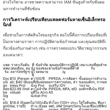
ย่างไรก็ตาม อาจขาดความสามารถ IAM ขั้นสูงสำหรับขั้นตอ
นการทำงานที่ซับซ้อน
การวิเคราะห์เปรียบเทียบแพลตฟอร์มลายเซ็นอิเล็กทรอ
นิกส์
เพื่อช่วยในการตัดสินใจของธุรกิจ ต่อไปนี้คือการเปรียบเทียบที่เ
ป็นกลางตามราคา การปฏิบัติตามข้อกำหนด และคุณสมบัติที่เ
กี่ยวข้องกับงานต่างๆ เช่น การตรวจสอบประวัติอาชญากรรมข
องแคนาดา:
แพล
ราคาเริ่มต้น
ที่
ข้อจำกัด
คุณสมบัติการปฏิบัติ
เหมาะสมที่สุดสำห
ตฟอ
(ต่อเดือน, ดอ
นั่ง
ของซอง
ตามข้อกำหนดที่สำคั
รับ
ร์ม
ลลาร์สหรัฐฯ)
ผู้ใ
จดหมาย
ญ
ช้
Doc
$10 (Person
ตา
100/ปี
PIPEDA, การติดตา
ขั้นตอนการทำงาน
uSi
al); $40 (Bus
มที่
(Busines
มการตรวจสอบ, ส่ว
ขององค์กร, การผส
gn
iness Pro)
นั่ง
s Pro)
นเสริม IDV
านรวม
Ado
$22.99 (Indi
ตา
ไม่จำกัด
PIPEDA, MFA, eID
องค์กรที่เน้น PDF
be
vidual)
มที่
ใน Acro
AS
Sig
นั่ง
bat Pro
n
eSi
$16.6 (Essen
ไม่
100/เดือ
ทั่วโลก (100+ ประเ
ใส่ใจต้นทุน, ทีมงา
gnG
tial, รายปี)
จำ
น (Esse
ทศ), iAM Smart/Sin
นในเอเชียแปซิฟิก/
loba
กัด
ntial)
gpass, PIPEDA
ข้ามพรมแดน