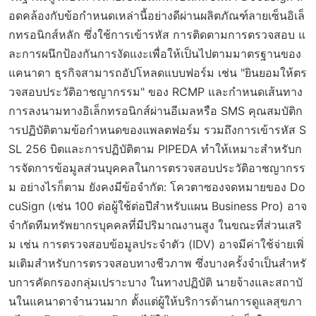
อดคล้องกับข้อกำหนดเหล่านี้อย่างดีผ่านผลิตภัณฑ์ลายเซ็นอิเล็
กทรอนิกส์หลัก ซึ่งใช้การเข้ารหัส การติดตามการตรวจสอบ แ
ละการผนึกป้องกันการงัดแงะเพื่อให้เป็นไปตามมาตรฐานของ
แคนาดา ธุรกิจสามารถอัปโหลดแบบฟอร์ม เช่น "ยินยอมให้ตร
วจสอบประวัติอาชญากรรม" ของ RCMP และกำหนดเส้นทาง
การลงนามทางอิเล็กทรอนิกส์ผ่านอีเมลหรือ SMS คุณสมบัติก
ารปฏิบัติตามข้อกำหนดของแพลตฟอร์ม รวมถึงการเข้ารหัส S
SL 256 บิตและการปฏิบัติตาม PIPEDA ทำให้เหมาะสำหรับก
ารจัดการข้อมูลส่วนบุคคลในการตรวจสอบประวัติอาชญากรร
ม อย่างไรก็ตาม ยังคงมีข้อจำกัด: โควตาซองจดหมายของ Do
cuSign (เช่น 100 ต่อผู้ใช้ต่อปีสำหรับแผน Business Pro) อาจ
จำกัดทีมทรัพยากรบุคคลที่มีปริมาณงานสูง ในขณะที่ส่วนเสริ
ม เช่น การตรวจสอบข้อมูลประจำตัว (IDV) อาจมีค่าใช้จ่ายเพิ่
มเติมสำหรับการตรวจสอบทางชีวภาพ ซึ่งบางครั้งจำเป็นสำหรั
บการคัดกรองกลุ่มเปราะบาง ในทางปฏิบัติ นายจ้างและสถาบั
นในแคนาดาจำนวนมาก ตั้งแต่ผู้ให้บริการด้านการดูแลสุขภา