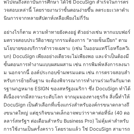
พไปจนถึงสถาบันการศึกษา ได้ใช้ DocuSign สำเร็จในการตร
วจสอบเหล่านี้ โดยรายงานว่าขั้นตอนง่ายขึ้น ลดระยะเวลาดำเ
นินการจากหลายสัปดาห์เหลือเพียงไม่กี่วัน
อย่างไรก็ตาม ความท้าทายยังคงอยู่ ตัวอย่างเช่น หากแบบฟอร์
มตรวจสอบประวัติอาชญากรรมต้องการ "ลายเซ็นเปียก" ตาม
นโยบายของบริการตำรวจเฉพาะ (เช่น ในออนแทรีโอหรือควิเ
บก) DocuSign เพียงอย่างเดียวจะไม่เพียงพอ และจำเป็นต้องมี
ขั้นตอนการทำงานแบบผสมผสาน เช่น การพิมพ์หลังการลงนา
ม นอกจากนี้ องค์ประกอบข้ามพรมแดน เช่น การตรวจสอบสำ
หรับการย้ายถิ่นฐาน จะต้องพิจารณาการทำงานร่วมกันกับมาต
รฐานกฎหมาย ESIGN ของสหรัฐอเมริกา ซึ่ง DocuSign ทำได้
ดีเนื่องจากมีสถานะระดับโลก จากมุมมองทางธุรกิจ สิ่งนี้ทำให้
DocuSign เป็นตัวเลือกที่แข็งแกร่งสำหรับองค์กรขนาดกลางถึ
งขนาดใหญ่ แต่ธุรกิจขนาดเล็กอาจพบว่าราคาต่อที่นั่ง (40 ดอ
ลลาร์สหรัฐฯ ต่อเดือนสำหรับ Business Pro) ไม่คุ้มค่าสำหรับ
การใช้งานเป็นครั้งคราว โดยรวมแล้ว ใช่ DocuSign สามารถ