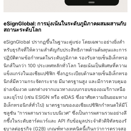
eSignGlobal: การมุ่งเน้นในระดับภูมิภาคผสมผสานกับ
สถานะระดับโลก
eSignGlobal ปรากฏขึ้นในฐานะคู่แข่ง โดยเฉพาะอย่างยิ่งสำ
หรับธุรกิจที่ให้ความสำคัญกับประสิทธิภาพด้านต้นทุนและการ
ปฏิบัติตามข้อกำหนดในระดับภูมิภาค รองรับลายเซ็นอิเล็กทรอ
นิกส์ในกว่า 100 ประเทศหลักทั่วโลก โดยเน้นเป็นพิเศษที่ความ
แข็งแกร่งในเอเชียแปซิฟิก ซึ่งกฎระเบียบด้านลายเซ็นอิเล็กทรอ
นิกส์มีความกระจัดกระจาย มีมาตรฐานสูง และมีการควบคุมอ
ย่างเข้มงวด แตกต่างจากแนวทางแบบกรอบของอเมริกาเหนือ
และยุโรป (เช่น ESIGN หรือ eIDAS ซึ่งอาศัยความยินยอมทาง
อิเล็กทรอนิกส์ทั่วไป) มาตรฐานของเอเชียแปซิฟิกกำหนดให้มีโ
ซลูชัน "การผสานรวมระบบนิเวศ" ซึ่งเป็นการผสานรวมอย่างลึ
กซึ้งในระดับฮาร์ดแวร์และ API กับข้อมูลประจำตัวดิจิทัลของรั
ฐบาลต่อธุรกิจ (G2B) เกณฑ์ทางเทคนิคนี้เกินกว่าการตรวจสอ