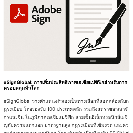
eSignGlobal: การเพิ่มประสิทธิภาพเอเชียแปซิฟิกสำหรับการ
ครอบคลุมทั่วโลก
eSignGlobal วางตำแหน่งตัวเองเป็นทางเลือกที่สอดคล้องกับก
ฎระเบียบ โดยรองรับ 100 ประเทศหลัก รวมถึงสหราชอาณาจั
กรและจีน ในภูมิภาคเอเชียแปซิฟิก ลายเซ็นอิเล็กทรอนิกส์เผชิ
ญกับความแตกแยก มาตรฐานสูง กฎระเบียบที่เข้มงวด และคว
ามต้องการของระบบนิเวศ โดดเด่นกว่า เมื่อเทียบกับ ESIGN/eI