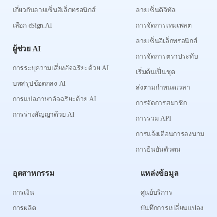
เกี่ยวกับลายเซ็นอิเล็กทรอนิกส์
ลายเซ็นดิจิทัล
เลือก eSign.AI
การจัดการเทมเพลต
ลายเซ็นอิเล็กทรอนิกส์
ผู้ช่วย AI
การจัดการตราประทับ
การระบุความเสี่ยงอัจฉริยะด้วย AI
เริ่มต้นเป็นชุด
บทสรุปข้อตกลง AI
ส่งตามกำหนดเวลา
การแปลภาษาอัจฉริยะด้วย AI
การจัดการสมาชิก
การร่างสัญญาด้วย AI
การรวม API
การแจ้งเตือนการลงนาม
การยืนยันตัวตน
อุตสาหกรรม
แหล่งข้อมูล
การเงิน
ศูนย์บริการ
การผลิต
บันทึกการเปลี่ยนแปลง