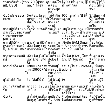
ราคาเริ่มต้น (รา
$120 (ส่วนบุค
$10/ผู้ใช
$299 (พื้นฐาน, ผู้ใ
$15/ผู้ใช้/เ
ยปี, USD)
คล, 1 ผู้ใช้)
้/เดือน
ช้ไม่จำกัด)
ดือน (พื้นฐ
(ส่วนบุค
าน)
คล)
ข้อจำกัดซองจด
5/เดือน (ส่วน
ไม่จำกัด
100 เอกสาร/ปี (พื้
3/เดือน (ฟ
หมาย
บุคคล); ~100/
(ใช้งานอ
นฐาน)
รี); ไม่จำกั
ปี/ผู้ใช้ (ระดับ
ย่างยุติธ
ดแบบชำร
สูงกว่า)
รรม)
ะเงิน
การปฏิบัติตามก
รองรับอย่างเต็
รองรับอย่
เป็นไปตามกฎระเบี
การจัดตำ
ฎระเบียบของสห
มที่
างเต็มที่
ยบใน 100+ ประเท
แหน่ง eID
ราชอาณาจักร
ศ รวมถึงสหราชอา
AS ขั้นพื้น
(eIDAS)
ณาจักร
ฐาน
การปฏิบัติตามก
บางส่วน (IDV
การรวม
เชิงลึก (iAM Smar
น้อยที่สุด;
ฎระเบียบของจี
เพิ่มเติม); ปัญ
ระบบใน
t, Singpass); การ
อิงตามอีเม
น/เอเชียแปซิฟิก
หาความล่าช้า
ท้องถิ่นที่
รวมระบบนิเวศ
ล
จำกัด
การตรวจสอบสิ
เพิ่มเติม (ไบโอ
ในตัว (A
ดั้งเดิม (SMS, ใบห
พื้นฐาน (ร
ทธิ์
เมตริกซ์, SM
dobe I
น้า, ID รัฐบาล)
หัสการเข้า
S)
D)
ถึง)
การเข้าถึง API
แผนแยกต่างห
รวมอยู่ใ
รวมอยู่ในรุ่น Profe
API พื้นฐา
าก ($600+/ป
นระบบนิ
ssional
นในระดับ
ี)
เวศ Acro
ที่ต้องชำร
bat
ะเงิน
ผู้ใช้ไม่จำกัด
ไม่ (ต่อที่นั่ง)
ไม่ (ต่อผู้
ใช่
ไม่ (ต่อผู้ใ
ใช้)
ช้)
เหมาะที่สุดสำห
การรวมระบบ
เวิร์กโฟล
ข้ามพรมแดนเอเชี
ลายเซ็น S
รับ
องค์กร
ว์ที่เน้น P
ยแปซิฟิก, ประหยัด
MB อย่างง่
DF
ค่าใช้จ่าย
าย
ข้อเสีย
ค่าใช้จ่ายเพิ่มเ
ผูกติดกับ
Professional ต้อง
ฟังก์ชันขั้น
ติมสูง; โควต้า
ชุด Ado
ติดต่อฝ่ายขาย
สูงที่จำกัด
be