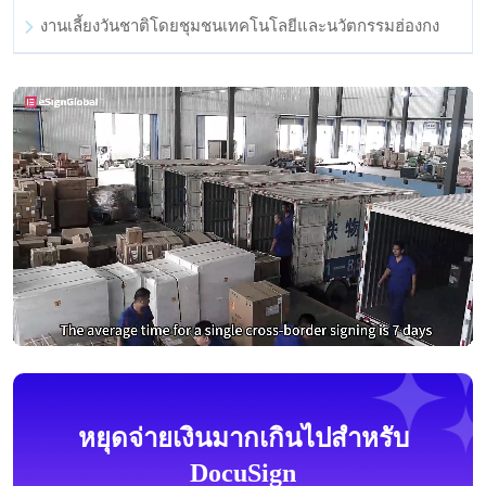
งานเลี้ยงวันชาติโดยชุมชนเทคโนโลยีและนวัตกรรมฮ่องกง
หยุดจ่ายเงินมากเกินไปสำหรับ
DocuSign