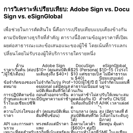
การวิเคราะห์เปรียบเทียบ: Adobe Sign vs. Docu
Sign vs. eSignGlobal
เพื่อช่วยในการตัดสินใจ นี่คือการเปรียบเทียบแบบเคียงข้างกัน
ตามปัจจัยทางธุรกิจที่สำคัญ ตารางนี้อิงตามข้อมูลราคาที่เปิดเ
ผยต่อสาธารณะและข้อเสนอแนะของผู้ใช้ โดยเน้นที่การแลกเ
ปลี่ยนโดยไม่รับรองผู้ให้บริการรายใดรายหนึ่ง
ด้าน
Adobe Sign
DocuSign
eSignGlobal
ราคาเริ่มต้น (ต่อป
$10+ (คุณสมบัติเพิ่
$25 (Personal
$10–15 (โปร่งใ
ี/ผู้ใช้/เดือน)
มเติมสูงถึง $40+)
$10 แต่ขยายเป็
ส ไม่มีค่าธรรมเ
น $40)
นียมแอบแฝง)
ข้อจำกัดของซองจ
ไม่จำกัดในรุ่น Prof
~100/ผู้ใช้/ปี มี
ไม่จำกัดในแผนพื้
ดหมาย
essional แต่มีคุณส
ค่าธรรมเนียมส่
นฐาน
มบัติเพิ่มเติมที่วัดได้
วนเกิน
การปฏิบัติตามข้อ
ถอนตัวออกจากจีน
ความล่าช้าไม่ส
ปรับให้เหมาะสม
กำหนดและความเ
มีปัญหาความล่าช้า
อดคล้องกัน ID
สำหรับ CN/SE
ร็วในเอเชียแปซิฟิ
ในท้องถิ่นมีจำกั
A/HK เวลาแฝงต่
ก
ด
ำ
ความโปร่งใสของ
ต่ำ (คุณสมบัติเพิ่มเ
ปานกลาง (คุณ
สูง (อัตราคงที่ ตั
ราคา
ติมที่ซับซ้อน)
สมบัติพิเศษที่วัด
วเลือกในระดับภู
ได้)
มิภาค)
API และการผสา
ทรงพลังแต่มีราคา
อิงตามโควต้า
ยืดหยุ่น คุ้มค่า
นรวม
แพง
($600+ ต่อปี)
เหมาะที่สุดสำหรับ
ธุรกิจที่เน้นสหรัฐอเ
ทีมงานทั่วโลกที่
SME ในเอเชียแ