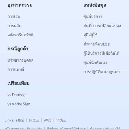
อุตสาหกรรม
แหล่งข้อมูล
การเงิน
ศูนย์บริการ
การผลิต
บันทึกการเปลี่ยนแปลง
อสังหาริมทรัพย์
คู่มือผู้ใช้
คำถามที่พบบ่อย
กรณีลูกค้า
ผู้ให้บริการที่เชื่อถือได้
ทรัพยากรบุคคล
ศูนย์นักพัฒนา
การแพทย์
การปฏิบัติตามกฎหมาย
เปรียบเทียบ
vs Docusign
vs Adobe Sign
Links:
e签宝
阿里云
AWS
华为云
|
|
|
นโยบายความเป็นส่วนตัว
ข้อกำหนดในการให้บริการ
ข้อตกลงระดับการให้
|
|