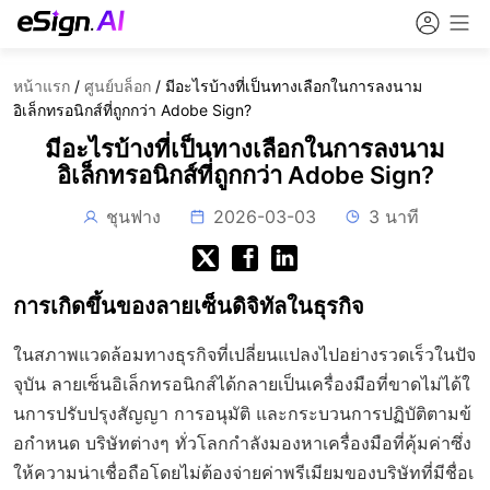
หน้าแรก
/
ศูนย์บล็อก
/
มีอะไรบ้างที่เป็นทางเลือกในการลงนาม
อิเล็กทรอนิกส์ที่ถูกกว่า Adobe Sign?
มีอะไรบ้างที่เป็นทางเลือกในการลงนาม
อิเล็กทรอนิกส์ที่ถูกกว่า Adobe Sign?
ชุนฟาง
2026-03-03
3 นาที
การเกิดขึ้นของลายเซ็นดิจิทัลในธุรกิจ
ในสภาพแวดล้อมทางธุรกิจที่เปลี่ยนแปลงไปอย่างรวดเร็วในปัจ
จุบัน ลายเซ็นอิเล็กทรอนิกส์ได้กลายเป็นเครื่องมือที่ขาดไม่ได้ใ
นการปรับปรุงสัญญา การอนุมัติ และกระบวนการปฏิบัติตามข้
อกำหนด บริษัทต่างๆ ทั่วโลกกำลังมองหาเครื่องมือที่คุ้มค่าซึ่ง
ให้ความน่าเชื่อถือโดยไม่ต้องจ่ายค่าพรีเมียมของบริษัทที่มีชื่อเ