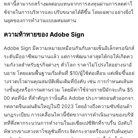
หล่านี้สามารถสร้างผลตอบแทนจากการลงทุนผ่านการลดค่าใ
ช้จ่ายในการบริหารและปรับขนาดได้ดีขึ้น โดยเฉพาะอย่างยิ่งใ
นยุคของการทำงานแบบผสมผสาน
ความท้าทายของ Adobe Sign
Adobe Sign มีความหมายเหมือนกันกับลายเซ็นอิเล็กทรอนิกส์
ระดับมืออาชีพมานานแล้ว แต่การพัฒนาล่าสุดได้ก่อให้เกิดคว
ามกังวลสำหรับธุรกิจต่างๆ ทั่วโลก ราคาไม่โปร่งใสอย่างน่าอั
บอาย โดยแผนพื้นฐานเริ่มต้นที่ $10/ผู้ใช้ต่อเดือน แต่เพิ่มขึ้นอย่
างรวดเร็วผ่านคุณสมบัติเพิ่มเติมที่บังคับ เช่น การกำหนดเส้นท
างขั้นสูงหรือการผสานรวม โดยมีค่าใช้จ่ายรายปีมักจะเกิน $5
00 ต่อที่นั่ง ที่สำคัญกว่านั้นคือ Adobe ประกาศถอนตัวออกจา
กตลาดจีนแผ่นดินใหญ่ในปี 2023 โดยอ้างถึงความซับซ้อนด้า
นกฎระเบียบ การเคลื่อนไหวนี้ขัดขวางการดำเนินงานของบริษั
ทที่พึ่งพากระบวนการทำงานในเอเชียแปซิฟิกที่ราบรื่น บังคับใ
ห้พวกเขาแสวงหาโซลูชันที่กระจัดกระจายหรือแบกรับต้นทุนก