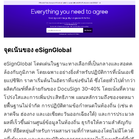
จุดเน้นของ eSignGlobal
eSignGlobal โดดเด่นในฐานะทางเลือกที่เป็นกลางและสอดค
ล้องกับภูมิภาค โดยเฉพาะอย่างยิ่งสำหรับปฏิบัติการที่เน้นเอเชี
ยแปซิฟิก ราคาเริ่มต้นในอัตราที่แข่งขันได้ ซึ่งโดยทั่วไปต่ำกว่า
ผลิตภัณฑ์ที่คล้ายกันของ DocuSign 30–40% โดยเน้นที่ความ
โปร่งใสและการเพิ่มประสิทธิภาพ แผนหลักรวมถึงซองจดหมา
ยพื้นฐานไม่จำกัด การปฏิบัติตามข้อกำหนดในท้องถิ่น (เช่น ต
ลาดจีน ฮ่องกง และเอเชียตะวันออกเฉียงใต้) และการประมวล
ผลที่เร็วขึ้นผ่านศูนย์ข้อมูลในท้องถิ่น ธุรกิจให้ความสำคัญกับ
API ที่ยืดหยุ่นสำหรับการผสานรวมที่กำหนดเองโดยไม่มีโควต้