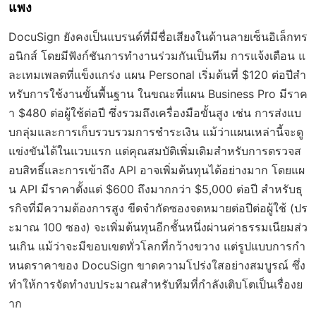
แพง
DocuSign ยังคงเป็นแบรนด์ที่มีชื่อเสียงในด้านลายเซ็นอิเล็กทร
อนิกส์ โดยมีฟังก์ชันการทำงานร่วมกันเป็นทีม การแจ้งเตือน แ
ละเทมเพลตที่แข็งแกร่ง แผน Personal เริ่มต้นที่ $120 ต่อปีสำ
หรับการใช้งานขั้นพื้นฐาน ในขณะที่แผน Business Pro มีราค
า $480 ต่อผู้ใช้ต่อปี ซึ่งรวมถึงเครื่องมือขั้นสูง เช่น การส่งแบ
บกลุ่มและการเก็บรวบรวมการชำระเงิน แม้ว่าแผนเหล่านี้จะดู
แข่งขันได้ในแวบแรก แต่คุณสมบัติเพิ่มเติมสำหรับการตรวจส
อบสิทธิ์และการเข้าถึง API อาจเพิ่มต้นทุนได้อย่างมาก โดยแผ
น API มีราคาตั้งแต่ $600 ถึงมากกว่า $5,000 ต่อปี สำหรับธุ
รกิจที่มีความต้องการสูง ขีดจำกัดซองจดหมายต่อปีต่อผู้ใช้ (ปร
ะมาณ 100 ซอง) จะเพิ่มต้นทุนอีกชั้นหนึ่งผ่านค่าธรรมเนียมส่ว
นเกิน แม้ว่าจะมีขอบเขตทั่วโลกที่กว้างขวาง แต่รูปแบบการกำ
หนดราคาของ DocuSign ขาดความโปร่งใสอย่างสมบูรณ์ ซึ่ง
ทำให้การจัดทำงบประมาณสำหรับทีมที่กำลังเติบโตเป็นเรื่องย
าก