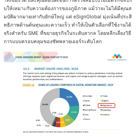
าที่เข้มงวด และคุณสมบัติเช่นการตรวจสอบไบโอเมตริกซ์ที่ปรั
บให้เหมาะกับความต้องการของภูมิภาค แม้ว่าจะไม่ได้มีคุณส
มบัติมากมายเท่ากับยักษ์ใหญ่ แต่ eSignGlobal มุ่งเน้นที่ประสิ
ทธิภาพด้านต้นทุนและความเร็ว ทำให้เป็นตัวเลือกที่ใช้งานได้
จริงสำหรับ SME ที่ขยายธุรกิจในระดับสากล โดยหลีกเลี่ยงวิธี
การแบบครอบคลุมของซัพพลายเออร์ระดับโลก