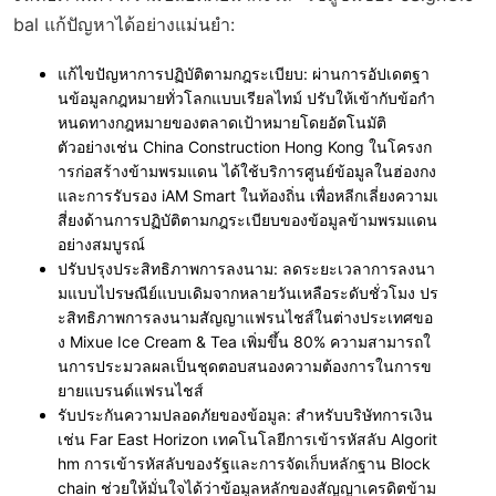
bal แก้ปัญหาได้อย่างแม่นยำ:
แก้ไขปัญหาการปฏิบัติตามกฎระเบียบ
: ผ่านการอัปเดตฐา
นข้อมูลกฎหมายทั่วโลกแบบเรียลไทม์ ปรับให้เข้ากับข้อกำ
หนดทางกฎหมายของตลาดเป้าหมายโดยอัตโนมัติ
ตัวอย่างเช่น China Construction Hong Kong ในโครงก
ารก่อสร้างข้ามพรมแดน ได้ใช้บริการศูนย์ข้อมูลในฮ่องกง
และการรับรอง
iAM Smart
ในท้องถิ่น เพื่อหลีกเลี่ยงความเ
สี่ยงด้านการปฏิบัติตามกฎระเบียบของข้อมูลข้ามพรมแดน
อย่างสมบูรณ์
ปรับปรุงประสิทธิภาพการลงนาม
: ลดระยะเวลาการลงนา
มแบบไปรษณีย์แบบเดิมจากหลายวันเหลือระดับชั่วโมง ปร
ะสิทธิภาพการลงนามสัญญาแฟรนไชส์ในต่างประเทศขอ
ง Mixue Ice Cream & Tea เพิ่มขึ้น 80% ความสามารถใ
นการประมวลผลเป็นชุดตอบสนองความต้องการในการข
ยายแบรนด์แฟรนไชส์
รับประกันความปลอดภัยของข้อมูล
: สำหรับบริษัทการเงิน
เช่น Far East Horizon เทคโนโลยีการเข้ารหัสลับ Algorit
hm การเข้ารหัสลับของรัฐและการจัดเก็บหลักฐาน Block
chain ช่วยให้มั่นใจได้ว่าข้อมูลหลักของสัญญาเครดิตข้าม