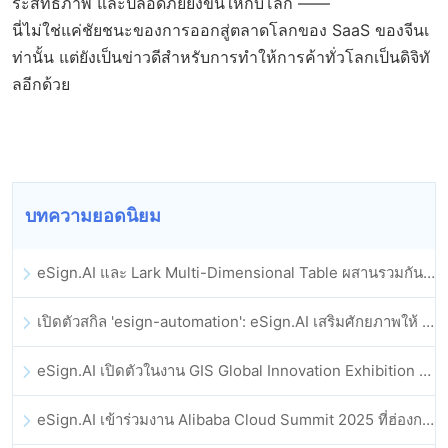
ระสิทธิภาพ และปลอดภัยยิ่งขึ้นให้กับโลก ——
นี่ไม่ใช่แค่ชัยชนะของการออกสู่ตลาดโลกของ SaaS ของจีนเ
ท่านั้น แต่ยังเป็นข่าวดีสำหรับการทำให้การค้าทั่วโลกเป็นดิจิทั
ลอีกด้วย
บทความยอดนิยม
eSign.AI และ Lark Multi-Dimensional Table ผสานรวมกันอย่างเป็นทางการ: การลงนามและการเก็บถาวรสัญญาอิเล็กทรอนิกส์แบบอัตโนมัติเต็มรูปแบบ
เปิดตัวสกิล 'esign-automation': eSign.AI เสริมศักยภาพให้ OpenClaw ด้วยลายเซ็นอิเล็กทรอนิกส์อัตโนมัติ
eSign.AI เปิดตัวในงาน GIS Global Innovation Exhibition 2025
eSign.AI เข้าร่วมงาน Alibaba Cloud Summit 2025 ที่ฮ่องกง เพื่อขับเคลื่อนนวัตกรรมคลาวด์ที่ขับเคลื่อนด้วย AI และความเชื่อมั่นทางดิจิทัล