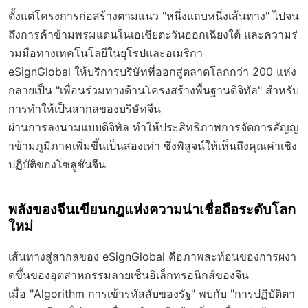
ตั้งแต่โครงการก่อสร้างตามแนว "หนึ่งแถบหนึ่งเส้นทาง" ไปจน
ถึงการค้าข้ามพรมแดนในเอเชียตะวันออกเฉียงใต้ และความร่
วมมือทางเทคโนโลยีในยุโรปและอเมริกา
eSignGlobal ให้บริการบริษัทที่ออกสู่ตลาดโลกกว่า 200 แห่ง
กลายเป็น "เพื่อนร่วมทางด้านโครงสร้างพื้นฐานดิจิทัล" สำหรับ
การทำให้เป็นสากลของบริษัทจีน
ผ่านการลงนามแบบดิจิทัล ทำให้ประสิทธิภาพการจัดการสัญญ
าข้ามภูมิภาคเพิ่มขึ้นเป็นสองเท่า ซึ่งพิสูจน์ให้เห็นถึงคุณค่าเชิง
ปฏิบัติของโซลูชันจีน
พลังของจีนเขียนกฎแห่งความน่าเชื่อถือระดับโลก
ใหม่
เส้นทางสู่สากลของ eSignGlobal คือภาพสะท้อนของการผงา
ดขึ้นของอุตสาหกรรมลายเซ็นอิเล็กทรอนิกส์ของจีน
เมื่อ "Algorithm การเข้ารหัสลับของรัฐ" พบกับ "การปฏิบัติตา