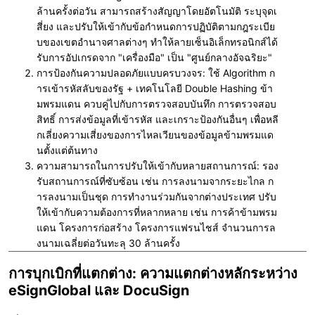
ล้านครั้งต่อวัน สามารถสร้างสัญญาโดยอัตโนมัติ ระบุจุดเ
สี่ยง และปรับให้เข้ากับข้อกำหนดการปฏิบัติตามกฎระเบีย
บของเขตอำนาจศาลต่างๆ ทำให้ลายเซ็นอิเล็กทรอนิกส์ได้
รับการอัปเกรดจาก "เครื่องมือ" เป็น "ศูนย์กลางอัจฉริยะ"
การป้องกันความปลอดภัยแบบครบวงจร
: ใช้ Algorithm ก
ารเข้ารหัสลับของรัฐ + เทคโนโลยี Double Hashing ข้า
มพรมแดน ควบคู่ไปกับการตรวจสอบบันทึก การตรวจสอบ
สิทธิ์ การส่งข้อมูลที่เข้ารหัส และเกราะป้องกันอื่นๆ เพื่อหลี
กเลี่ยงความเสี่ยงของการไหลเวียนของข้อมูลข้ามพรมแด
นตั้งแต่ต้นทาง
ความสามารถในการปรับให้เข้ากับหลายสถานการณ์
: รอง
รับสถานการณ์ที่ซับซ้อน เช่น การลงนามจากระยะไกล ก
ารลงนามเป็นชุด การทำงานร่วมกันจากต่างประเทศ ปรับ
ให้เข้ากับความต้องการที่หลากหลาย เช่น การค้าข้ามพรม
แดน โครงการก่อสร้าง โครงการแฟรนไชส์ จำนวนการล
งนามเฉลี่ยต่อวันทะลุ 30 ล้านครั้ง
การบุกเบิกที่แตกต่าง: ความแตกต่างหลักระหว่าง
eSignGlobal และ DocuSign