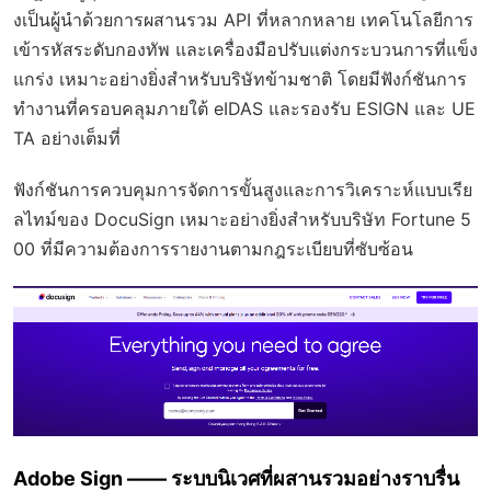
งเป็นผู้นำด้วยการผสานรวม API ที่หลากหลาย เทคโนโลยีการ
เข้ารหัสระดับกองทัพ และเครื่องมือปรับแต่งกระบวนการที่แข็ง
แกร่ง เหมาะอย่างยิ่งสำหรับบริษัทข้ามชาติ โดยมีฟังก์ชันการ
ทำงานที่ครอบคลุมภายใต้ eIDAS และรองรับ ESIGN และ UE
TA อย่างเต็มที่
ฟังก์ชันการควบคุมการจัดการขั้นสูงและการวิเคราะห์แบบเรีย
ลไทม์ของ DocuSign เหมาะอย่างยิ่งสำหรับบริษัท Fortune 5
00 ที่มีความต้องการรายงานตามกฎระเบียบที่ซับซ้อน
Adobe Sign —— ระบบนิเวศที่ผสานรวมอย่างราบรื่น