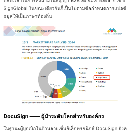
ด้ลดเวลาในการลงนามในสัญญา B2B ลง 40% หลังจากใช้ e
SignGlobal ในขณะเดียวกันก็เป็นไปตามข้อกำหนดการแปลข้
อมูลให้เป็นภาษาท้องถิ่น
DocuSign —— ผู้นำระดับโลกสำหรับองค์กร
ในฐานะผู้บุกเบิกในด้านลายเซ็นอิเล็กทรอนิกส์ DocuSign ยังค