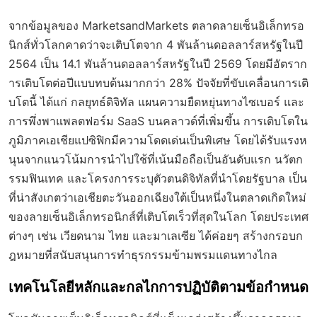
จากข้อมูลของ MarketsandMarkets ตลาดลายเซ็นอิเล็กทรอ
นิกส์ทั่วโลกคาดว่าจะเติบโตจาก 4 พันล้านดอลลาร์สหรัฐในปี
2564 เป็น 14.1 พันล้านดอลลาร์สหรัฐในปี 2569 โดยมีอัตราก
ารเติบโตต่อปีแบบทบต้นมากกว่า 28% ปัจจัยที่ขับเคลื่อนการเติ
บโตนี้ ได้แก่ กลยุทธ์ดิจิทัล แผนความยืดหยุ่นทางไซเบอร์ และ
การพึ่งพาแพลตฟอร์ม SaaS บนคลาวด์ที่เพิ่มขึ้น การเติบโตใน
ภูมิภาคเอเชียแปซิฟิกมีความโดดเด่นเป็นพิเศษ โดยได้รับแรงห
นุนจากแนวโน้มการนำไปใช้ที่เน้นมือถือเป็นอันดับแรก นวัตก
รรมฟินเทค และโครงการระบุตัวตนดิจิทัลที่นำโดยรัฐบาล เป็น
ที่น่าสังเกตว่าเอเชียตะวันออกเฉียงใต้เป็นหนึ่งในตลาดเกิดใหม่
ของลายเซ็นอิเล็กทรอนิกส์ที่เติบโตเร็วที่สุดในโลก โดยประเทศ
ต่างๆ เช่น เวียดนาม ไทย และมาเลเซีย ได้ค่อยๆ สร้างกรอบก
ฎหมายที่สนับสนุนการทำธุรกรรมข้ามพรมแดนทางไกล
เทคโนโลยีหลักและกลไกการปฏิบัติตามข้อกำหนด