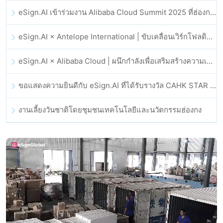
eSign.AI เข้าร่วมงาน Alibaba Cloud Summit 2025 ที่ฮ่องกง เพื่อขับเคลื่อนนวัตกรรมคลาวด์ที่ขับเคลื่อนด้วย AI และความเชื่อมั่นทางดิจิทัล
eSign.AI × Antelope International | ขับเคลื่อนเวิร์กโฟลดิจิทัลที่ปลอดภัยและขับเคลื่อนด้วย AI
eSign.AI × Alibaba Cloud | ผนึกกำลังเพื่อเสริมสร้างความเชื่อมั่นดิจิทัลระดับโลกสำหรับฟินเทค
ขอแสดงความยินดีกับ eSign.AI ที่ได้รับรางวัล CAHK STAR Award 2025
งานเลี้ยงวันชาติโดยชุมชนเทคโนโลยีและนวัตกรรมฮ่องกง