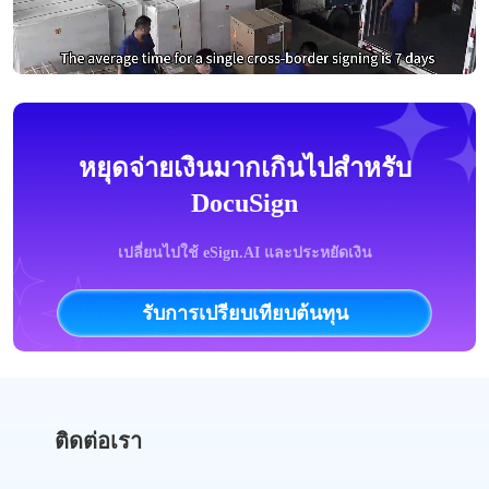
หยุดจ่ายเงินมากเกินไปสำหรับ
DocuSign
เปลี่ยนไปใช้ eSign.AI และประหยัดเงิน
รับการเปรียบเทียบต้นทุน
ติดต่อเรา