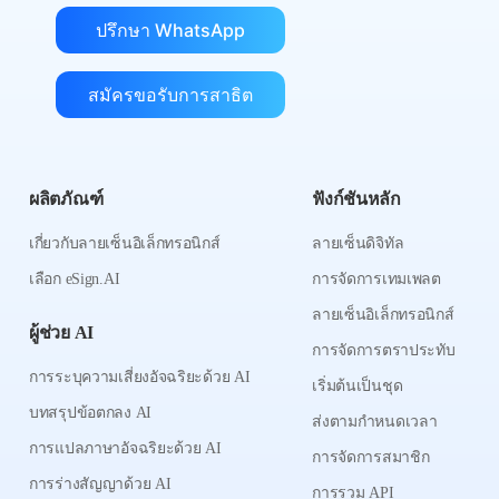
ปรึกษา WhatsApp
สมัครขอรับการสาธิต
ผลิตภัณฑ์
ฟังก์ชันหลัก
เกี่ยวกับลายเซ็นอิเล็กทรอนิกส์
ลายเซ็นดิจิทัล
เลือก eSign.AI
การจัดการเทมเพลต
ลายเซ็นอิเล็กทรอนิกส์
ผู้ช่วย AI
การจัดการตราประทับ
การระบุความเสี่ยงอัจฉริยะด้วย AI
เริ่มต้นเป็นชุด
บทสรุปข้อตกลง AI
ส่งตามกำหนดเวลา
การแปลภาษาอัจฉริยะด้วย AI
การจัดการสมาชิก
การร่างสัญญาด้วย AI
การรวม API