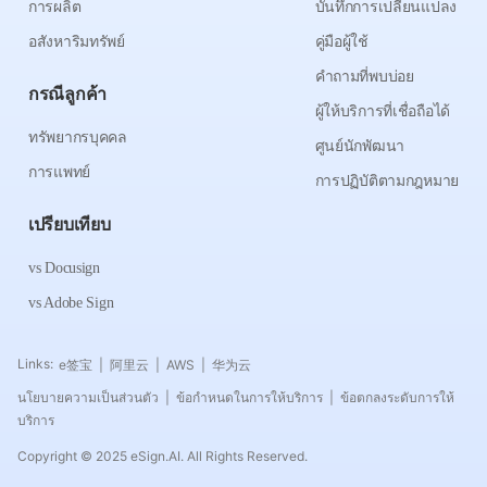
การผลิต
บันทึกการเปลี่ยนแปลง
อสังหาริมทรัพย์
คู่มือผู้ใช้
คำถามที่พบบ่อย
กรณีลูกค้า
ผู้ให้บริการที่เชื่อถือได้
ทรัพยากรบุคคล
ศูนย์นักพัฒนา
การแพทย์
การปฏิบัติตามกฎหมาย
เปรียบเทียบ
vs Docusign
vs Adobe Sign
Links:
e签宝
阿里云
AWS
华为云
|
|
|
นโยบายความเป็นส่วนตัว
ข้อกำหนดในการให้บริการ
ข้อตกลงระดับการให้
|
|
บริการ
Copyright © 2025 eSign.AI. All Rights Reserved.