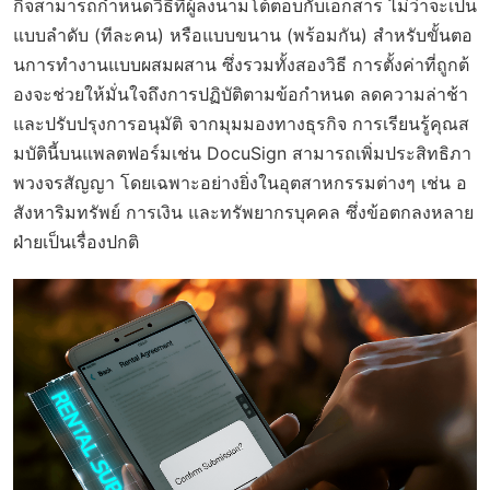
กิจสามารถกำหนดวิธีที่ผู้ลงนามโต้ตอบกับเอกสาร ไม่ว่าจะเป็น
แบบลำดับ (ทีละคน) หรือแบบขนาน (พร้อมกัน) สำหรับขั้นตอ
นการทำงานแบบผสมผสาน ซึ่งรวมทั้งสองวิธี การตั้งค่าที่ถูกต้
องจะช่วยให้มั่นใจถึงการปฏิบัติตามข้อกำหนด ลดความล่าช้า
และปรับปรุงการอนุมัติ จากมุมมองทางธุรกิจ การเรียนรู้คุณส
มบัตินี้บนแพลตฟอร์มเช่น DocuSign สามารถเพิ่มประสิทธิภา
พวงจรสัญญา โดยเฉพาะอย่างยิ่งในอุตสาหกรรมต่างๆ เช่น อ
สังหาริมทรัพย์ การเงิน และทรัพยากรบุคคล ซึ่งข้อตกลงหลาย
ฝ่ายเป็นเรื่องปกติ