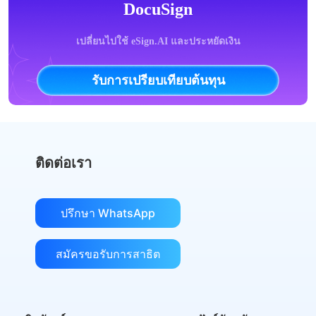
DocuSign
เปลี่ยนไปใช้ eSign.AI และประหยัดเงิน
รับการเปรียบเทียบต้นทุน
ติดต่อเรา
ปรึกษา WhatsApp
สมัครขอรับการสาธิต