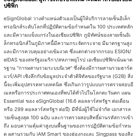
ปซิฟิก
eSignGlobal วางตำแหน่งตัวเองเป็นผู้ให้บริการลายเซ็นอิเล็ก
ทรอนิกส์ระดับโลกที่ปฏิบัติตามข้อกำหนดใน 100 ประเทศหลัก
และมีความแข็งแกร่งในเอเชียแปซิฟิก ภูมิทัศน์ของลายเซ็นอิเ
ล็กทรอนิกส์ในภูมิภาคนี้มีความกระจัดกระจาย มีมาตรฐานสูง
และมีการควบคุมอย่างเข้มงวด ซึ่งแตกต่างจากกรอบ ESIGN/
eIDAS ของสหรัฐอเมริกา/สหภาพยุโรป เอเชียแปซิฟิกเน้นมาต
รฐาน "การผสานรวมระบบนิเวศ" ซึ่งต้องมีการผสานรวมฮาร์ด
แวร์/API เชิงลึกกับข้อมูลประจำตัวดิจิทัลของรัฐบาล (G2B) สิ่ง
นี้จะเพิ่มอุปสรรคทางเทคนิค ซึ่งเกินกว่ารูปแบบการตรวจสอบอี
เมลหรือการประกาศตนเองที่พบได้ทั่วไปในโลกตะวันตก แผน
Essential ของ eSignGlobal (16.6 ดอลลาร์สหรัฐฯ ต่อเดือน
หรือ 299 ดอลลาร์สหรัฐฯ ต่อปี) มีที่นั่งผู้ใช้ไม่จำกัด เอกสารล
ายเซ็นสูงสุด 100 ฉบับ และการตรวจสอบสิทธิ์ผ่านรหัสการเข้า
ถึง มอบความคุ้มค่าสูงบนพื้นฐานของการปฏิบัติตามข้อกำหน
ด ผสานรวมกับ iAM Smart ของฮ่องกงและ Singpass ของสิง