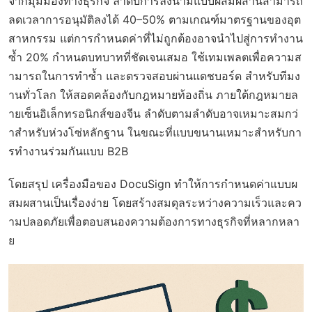
จากมุมมองทางธุรกิจ ลำดับการลงนามแบบผสมผสานสามารถ
ลดเวลาการอนุมัติลงได้ 40–50% ตามเกณฑ์มาตรฐานของอุต
สาหกรรม แต่การกำหนดค่าที่ไม่ถูกต้องอาจนำไปสู่การทำงาน
ซ้ำ 20% กำหนดบทบาทที่ชัดเจนเสมอ ใช้เทมเพลตเพื่อความส
ามารถในการทำซ้ำ และตรวจสอบผ่านแดชบอร์ด สำหรับทีมง
านทั่วโลก ให้สอดคล้องกับกฎหมายท้องถิ่น ภายใต้กฎหมายล
ายเซ็นอิเล็กทรอนิกส์ของจีน ลำดับตามลำดับอาจเหมาะสมกว่
าสำหรับห่วงโซ่หลักฐาน ในขณะที่แบบขนานเหมาะสำหรับกา
รทำงานร่วมกันแบบ B2B
โดยสรุป เครื่องมือของ DocuSign ทำให้การกำหนดค่าแบบผ
สมผสานเป็นเรื่องง่าย โดยสร้างสมดุลระหว่างความเร็วและคว
ามปลอดภัยเพื่อตอบสนองความต้องการทางธุรกิจที่หลากหลา
ย