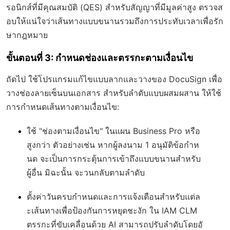
รอนิกส์ที่มีคุณสมบัติ (QES) สำหรับสัญญาที่มีมูลค่าสูง ตรวจส
อบให้แน่ใจว่าเส้นทางแบบขนานรวมถึงการประทับเวลาเพื่อรัก
ษากฎหมาย
ขั้นตอนที่ 3: กำหนดช่องและตรรกะตามเงื่อนไข
ถัดไป ใช้โปรแกรมแก้ไขแบบลากและวางของ DocuSign เพื่อ
วางช่องลายเซ็นบนเอกสาร สำหรับลำดับแบบผสมผสาน ให้ใช้
การกำหนดเส้นทางตามเงื่อนไข:
ใช้ "ช่องตามเงื่อนไข" ในแผน Business Pro หรือ
สูงกว่า ตัวอย่างเช่น หากผู้ลงนาม 1 อนุมัติข้อกำห
นด จะเป็นการกระตุ้นการเข้าถึงแบบขนานสำหรับ
ผู้อื่น มิฉะนั้น จะวนกลับตามลำดับ
ตั้งค่าวันครบกำหนดและการแจ้งเตือนสำหรับแต่ล
ะเส้นทางเพื่อป้องกันการหยุดชะงัก ใน IAM CLM
ตรรกะที่ขับเคลื่อนด้วย AI สามารถปรับลำดับโดยอั