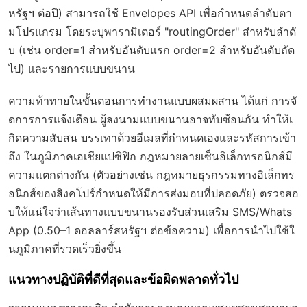
หรัฐฯ ต่อปี) สามารถใช้ Envelopes API เพื่อกำหนดลำดับตา
มโปรแกรม โดยระบุพารามิเตอร์ "routingOrder" สำหรับลำดั
บ (เช่น order=1 สำหรับอันดับแรก order=2 สำหรับอันดับถัด
ไป) และรายการแบบขนาน
ความท้าทายในขั้นตอนการทำงานแบบผสมผสาน ได้แก่ การจั
ดการการแจ้งเตือน ผู้ลงนามแบบขนานอาจทับซ้อนกัน ทำให้เ
กิดความสับสน บรรเทาด้วยอีเมลที่กำหนดเองและรหัสการเข้า
ถึง ในภูมิภาคเอเชียแปซิฟิก กฎหมายลายเซ็นอิเล็กทรอนิกส์มี
ความแตกต่างกัน (ตัวอย่างเช่น กฎหมายธุรกรรมทางอิเล็กทร
อนิกส์ของสิงคโปร์กำหนดให้มีการส่งมอบที่ปลอดภัย) ตรวจสอ
บให้แน่ใจว่าเส้นทางแบบขนานรองรับส่วนเสริม SMS/Whats
App (0.50–1 ดอลลาร์สหรัฐฯ ต่อข้อความ) เพื่อการนำไปใช้ใ
นภูมิภาคที่รวดเร็วยิ่งขึ้น
แนวทางปฏิบัติที่ดีที่สุดและข้อผิดพลาดทั่วไป