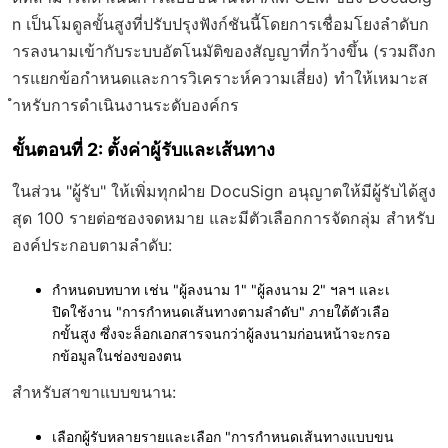
n เป็นโมดูลขั้นสูงที่ปรับปรุงฟังก์ชันนี้โดยการเชื่อมโยงลำดับก
ารลงนามเข้ากับระบบอัตโนมัติของสัญญาที่กว้างขึ้น (รวมถึงก
ารแยกข้อกำหนดและการวิเคราะห์ความเสี่ยง) ทำให้เหมาะส
ำหรับการดำเนินงานระดับองค์กร
ขั้นตอนที่ 2: ตั้งค่าผู้รับและเส้นทาง
ในส่วน "ผู้รับ" ให้เพิ่มทุกฝ่าย DocuSign อนุญาตให้มีผู้รับได้สูง
สุด 100 รายต่อซองจดหมาย และมีตัวเลือกการจัดกลุ่ม สำหรับ
องค์ประกอบตามลำดับ:
กำหนดบทบาท เช่น "ผู้ลงนาม 1" "ผู้ลงนาม 2" ฯลฯ และเ
ปิดใช้งาน "การกำหนดเส้นทางตามลำดับ" ภายใต้ตัวเลือ
กขั้นสูง ซึ่งจะล็อกเอกสารจนกว่าผู้ลงนามก่อนหน้าจะกรอ
กข้อมูลในช่องของตน
สำหรับสาขาแบบขนาน:
เลือกผู้รับหลายรายและเลือก "การกำหนดเส้นทางแบบขน