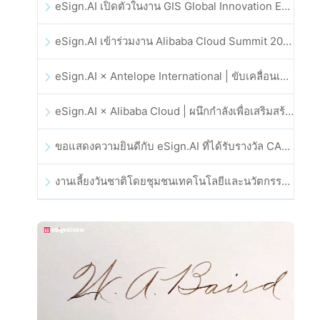
eSign.AI เปิดตัวในงาน GIS Global Innovation Exhibition 2025
eSign.AI เข้าร่วมงาน Alibaba Cloud Summit 2025 ที่ฮ่องกง เพื่อขับเคลื่อนนวัตกรรมคลาวด์ที่ขับเคลื่อนด้วย AI และความเชื่อมั่นทางดิจิทัล
eSign.AI × Antelope International | ขับเคลื่อนเวิร์กโฟลดิจิทัลที่ปลอดภัยและขับเคลื่อนด้วย AI
eSign.AI × Alibaba Cloud | ผนึกกำลังเพื่อเสริมสร้างความเชื่อมั่นดิจิทัลระดับโลกสำหรับฟินเทค
ขอแสดงความยินดีกับ eSign.AI ที่ได้รับรางวัล CAHK STAR Award 2025
งานเลี้ยงวันชาติโดยชุมชนเทคโนโลยีและนวัตกรรมฮ่องกง