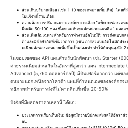
ส่วนเกินปริมาณน้อย
(เช่น 1-10 ซองจดหมายเพิ่มเติม): โดยทั่
ใบแจ้งหนี้รายเดือน
ความต้องการปริมาณมาก
: องค์กรอาจเลือก "แพ็กเกจซองจดห
พิ่มเติม 50-100 ซอง ซึ่งจะลดต้นทุนต่อหน่วยลงเหลือ 1 ดอลลา
ส่วนเพิ่มเติมเฉพาะสำหรับการทำงานอัตโนมัติ
: การส่งแบบกลุ
ต้าและมีข้อจำกัดที่เข้มงวดกว่า (เช่น การส่งแบบอัตโนมัติปร
มเนียมต่อซองจดหมายเพิ่มขึ้นเป็นสองเท่า ทำให้ต้นทุนสูงถึง 
ในขอบเขตของ API แผนสำหรับนักพัฒนา เช่น Starter (600
ค่าธรรมเนียมส่วนเกินในอัตราที่สูงกว่า แผน Intermediat
Advanced (5,760 ดอลลาร์ต่อปี) มีบัฟเฟอร์มากกว่า แต่ซอง
ดหมายนอกเหนือจากโควต้า แผนที่กำหนดเองขององค์กรจะเจรจ
ทธิภาพสำหรับการส่งที่ไม่คาดคิดเพิ่มขึ้น 20-50%
ปัจจัยที่มีผลต่อราคาเหล่านี้ ได้แก่:
ประเภทการเรียกเก็บเงิน
: ข้อผูกมัดรายปีมักจะส่งผลให้อัตราส่
อน
การรวมส่วนเสริม
: คุณสมบัติ เช่น การส่ง SMS (0.10-0.50 