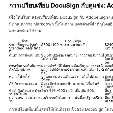
การเปรียบเทียบ DocuSign กับคู่แข่ง:
เพื่อให้บริบท ลองเปรียบเทียบ DocuSign กับ Adobe Sign แ
มิภาค ตาราง Markdown นี้เน้นความแตกต่างที่สำคัญโดยอ
ความพร้อมใช้งาน
ด้าน
DocuSign
ราคาพื้นฐาน (ระดับ
$300 (100 ซองจดหมายต่อปี)
$240
Standard ต่อผู้ใช้ต่อ
แต่มี
ปี)
ต้นทุนการส่งเพิ่มเติม
$0.50-$2/ซองจดหมาย; การวัดปริมาณที่
$0.2
ไม่โปร่งใส
อินเข
be
การเพิ่มประสิทธิภาพ
ความล่าช้าที่ไม่สอดคล้องกัน; ค่าธรรมเนี
ถอนต
APAC/ภูมิภาค
ยมการปฏิบัติตามข้อกำหนดเพิ่มเติม (15-2
สนับส
5%)
ความโปร่งใส
ปานกลาง; ส่วนเกินแตกต่างกันไปตามการ
สูงภ
ใช้งาน
อินเข
API/การรวมระบบ
มีประสิทธิภาพแต่มีราคาแพง (เริ่มต้นที่
การร
$600+)
ะสิท
ข้อจำกัดด้านการทำง
จำกัดไว้ที่ ~100 ต่อปี; เพิ่มเติม 50%
พื้นฐ
านอัตโนมัติ
มแบบ
ความเหมาะสมโดยร
องค์กรระดับโลก โดยเน้นที่สหรัฐอเมริกา
ทีมสร
วม
นิเว
การเปรียบเทียบนี้แสดงให้เห็นถึงจุดแข็งของ DocuSign ใ