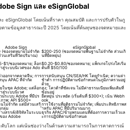
 Adobe Sign และ eSignGlobal
ละ eSignGlobal โดยเน้นที่ราคา คุณสมบัติ และการปรับตัวในภู
ิงตามข้อมูลสาธารณะปี 2025 โดยเน้นที่ต้นทุนซองจดหมายและ
Adobe Sign
eSignGlobal
 (ซองจดหมายไม่จำกัด
$200-250 (ซองจดหมายพื้นฐานไม่จำกัด ส่วนเกิ
ส่วนเสริมที่วัดปริมาณ)
นที่ยืดหยุ่น)
5-$1/ซองจดหมาย; ล็อก
$0.20-$0.80/ซองจดหมาย; แพ็กเกจโปร่งใสเริ่ม
้าสู่ระบบนิเวศของ Ado
ต้นที่ $50/100
ัวออกจากตลาดจีน; การ
การสนับสนุน CN/SEA/HK โดยกำเนิด; ความล่า
นุน APAC ที่จำกัด
ช้าต่ำ การปฏิบัติตามข้อกำหนดในภูมิภาครวมอยู่
ด้วย
ายในชุด Adobe; แต่ล็อก
สูง; โควต้าที่ชัดเจน ไม่มีค่าธรรมเนียมเพิ่มเติมที่
้าสู่ระบบนิเวศ
ซ่อนอยู่
วมระบบ Adobe ที่มีปร
ยืดหยุ่น ประหยัด (เริ่มต้นที่ $300+); เน้น Webh
ธิภาพ; API $500+
ook
านไม่จำกัด แต่มีส่วนเสริ
การใช้งานที่ยุติธรรมไม่จำกัด; เพิ่มประสิทธิภาพส
กลุ่ม
ำหรับ APAC ที่มีปริมาณมาก
้างสรรค์/ดิจิทัลในระบบ
ธุรกิจ APAC/ข้ามพรมแดนที่ต้องการความเร็วแล
ศของ Adobe
ะการปฏิบัติตามข้อกำหนด
นระดับโลก แต่เน้นช่องว่างในด้านความสามารถในการคาดการณ์