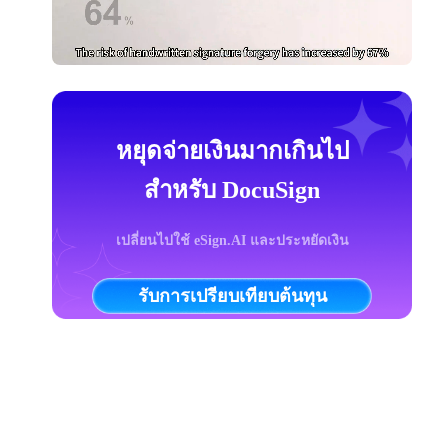
หยุดจ่ายเงินมากเกินไป
สำหรับ DocuSign
เปลี่ยนไปใช้ eSign.AI และประหยัดเงิน
รับการเปรียบเทียบต้นทุน