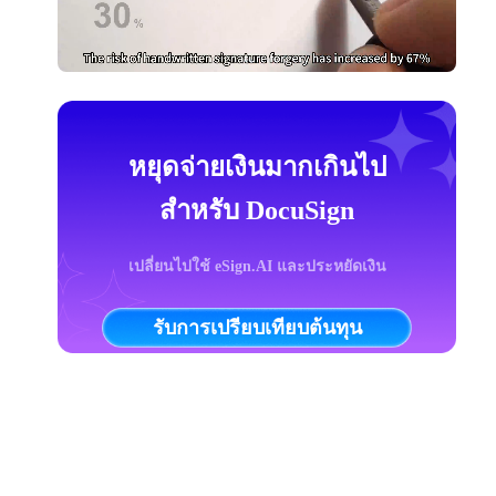
หยุดจ่ายเงินมากเกินไป
สำหรับ DocuSign
เปลี่ยนไปใช้ eSign.AI และประหยัดเงิน
รับการเปรียบเทียบต้นทุน