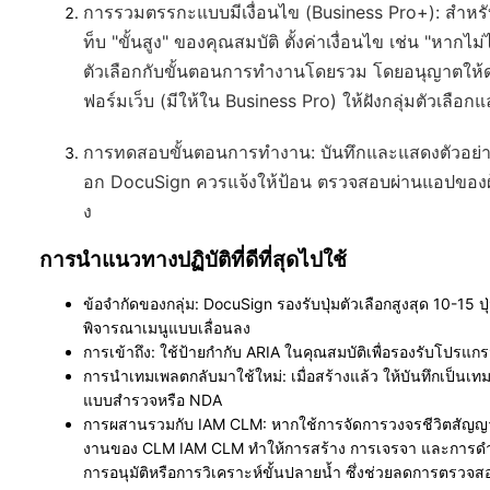
การรวมตรรกะแบบมีเงื่อนไข (Business Pro+)
: สำหรั
ท็บ "ขั้นสูง" ของคุณสมบัติ ตั้งค่าเงื่อนไข เช่น "หากไม
ตัวเลือกกับขั้นตอนการทำงานโดยรวม โดยอนุญาตให้ดำเนิ
ฟอร์มเว็บ (มีให้ใน Business Pro) ให้ฝังกลุ่มตัวเลือ
การทดสอบขั้นตอนการทำงาน
: บันทึกและแสดงตัวอย
อก DocuSign ควรแจ้งให้ป้อน ตรวจสอบผ่านแอปของผู้
ง
การนำแนวทางปฏิบัติที่ดีที่สุดไปใช้
ข้อจำกัดของกลุ่ม
: DocuSign รองรับปุ่มตัวเลือกสูงสุด 10-15 ป
พิจารณาเมนูแบบเลื่อนลง
การเข้าถึง
: ใช้ป้ายกำกับ ARIA ในคุณสมบัติเพื่อรองรับโปรแ
การนำเทมเพลตกลับมาใช้ใหม่
: เมื่อสร้างแล้ว ให้บันทึกเป็นเ
แบบสำรวจหรือ NDA
การผสานรวมกับ IAM CLM
: หากใช้การจัดการวงจรชีวิตสัญญา
งานของ CLM IAM CLM ทำให้การสร้าง การเจรจา และการดำเนิ
การอนุมัติหรือการวิเคราะห์ขั้นปลายน้ำ ซึ่งช่วยลดการตรว