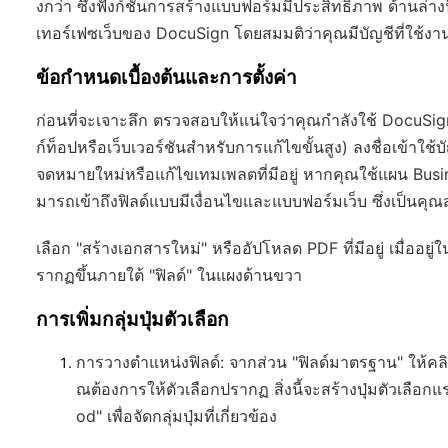
งกว่า ซึ่งฟังก์ชันการสร้างแบบฟอร์มมีประสิทธิภาพ ด้านล
เทอร์เฟซเว็บของ DocuSign โดยสมมติว่าคุณมีบัญชีที่ใช้งาน
ข้อกำหนดเบื้องต้นและการตั้งค่า
ก่อนที่จะเจาะลึก ตรวจสอบให้แน่ใจว่าคุณกำลังใช้ DocuSign
ก์ท็อปหรือเว็บเวอร์ชันสำหรับการแก้ไขขั้นสูง) ลงชื่อเข้าใช
จดหมายใหม่หรือแก้ไขเทมเพลตที่มีอยู่ หากคุณใช้แผน Busine
มารถเข้าถึงฟิลด์แบบมีเงื่อนไขและแบบฟอร์มเว็บ ซึ่งเป็นคุณส
เลือก "สร้างเอกสารใหม่" หรืออัปโหลด PDF ที่มีอยู่ เมื่
รากฏขึ้นภายใต้ "ฟิลด์" ในแผงด้านขวา
การเพิ่มกลุ่มปุ่มตัวเลือก
การวางตำแหน่งฟิลด์
: จากส่วน "ฟิลด์มาตรฐาน" ให้คลิ
ณต้องการให้ตัวเลือกปรากฏ สิ่งนี้จะสร้างปุ่มตัวเลือ
od" เพื่อจัดกลุ่มปุ่มที่เกี่ยวข้อง