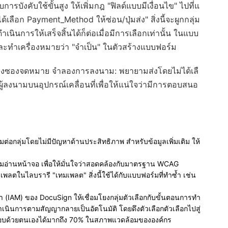
บการบังคับใช้ขั้นสูง ให้เพิ่มกฎ "ฟิลด์แบบมีเงื่อนไข" ไปที่แ
่ได้เลือก Payment_Method ให้ซ่อน/ปุ่มส่ง" สิ่งนี้จะผูกกลุ่ม
นการให้เสร็จสิ้นได้ก็ต่อเมื่อมีการเลือกเท่านั้น ในแบบ
กและทำเครื่องหมายว่า "จำเป็น" ในตัวสร้างแบบฟอร์ม
่างซองจดหมาย จำลองการลงนาม: พยายามส่งโดยไม่ได้เลื
ลงนามบนอุปกรณ์เคลื่อนที่เพื่อให้แน่ใจว่ามีการตอบสนอ
ุ่มต่อกลุ่มโดยไม่มีปัญหาด้านประสิทธิภาพ สำหรับข้อมูลเพิ่มเติม ให้
กรมอ่านหน้าจอ เพื่อให้มั่นใจว่าสอดคล้องกับมาตรฐาน WCAG
ทมเพลตในไลบรารี "เทมเพลต" สิ่งนี้ใช้ได้กับแบบฟอร์มที่ทำซ้ำ เช่น
 (IAM) ของ DocuSign ให้เชื่อมโยงกลุ่มตัวเลือกกับขั้นตอนการทำ
นการตามสัญญากลายเป็นอัตโนมัติ โดยดึงตัวเลือกตัวเลือกไปสู่
จสอบด้วยตนเองได้มากถึง 70% ในสภาพแวดล้อมขององค์กร