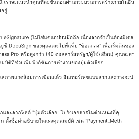
่างนี้ เราจะแนะนำคุณทีละขั้นตอนผ่านกระบวนการสร้างภายในอิน
อยู่
 eSignature (ไม่ใช่แค่แอปบนมือถือ เนื่องจากจำเป็นต้องมีเดส
้บัญชี DocuSign ของคุณและไปที่แท็บ "ข้อตกลง" เพื่อเริ่มต้นซอง
ss Pro หรือสูงกว่า (40 ดอลลาร์สหรัฐฯ/ผู้ใช้/เดือน) คุณจะสา
มบัติที่ช่วยเพิ่มฟังก์ชันการทำงานของปุ่มตัวเลือก
ออยู่ในสภาพแวดล้อมการเขียนแล้ว อินเทอร์เฟซแบบลากและวางจะป
กและลากฟิลด์ "ปุ่มตัวเลือก" ไปยังเอกสารในตำแหน่งที่คุ
กแรก ตั้งชื่อคำอธิบายในแผงคุณสมบัติ เช่น "Payment_Meth