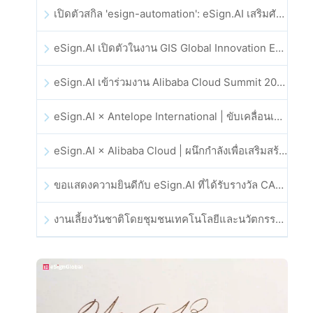
เปิดตัวสกิล 'esign-automation': eSign.AI เสริมศักยภาพให้ OpenClaw ด้วยลายเซ็นอิเล็กทรอนิกส์อัตโนมัติ
eSign.AI เปิดตัวในงาน GIS Global Innovation Exhibition 2025
eSign.AI เข้าร่วมงาน Alibaba Cloud Summit 2025 ที่ฮ่องกง เพื่อขับเคลื่อนนวัตกรรมคลาวด์ที่ขับเคลื่อนด้วย AI และความเชื่อมั่นทางดิจิทัล
eSign.AI × Antelope International | ขับเคลื่อนเวิร์กโฟลดิจิทัลที่ปลอดภัยและขับเคลื่อนด้วย AI
eSign.AI × Alibaba Cloud | ผนึกกำลังเพื่อเสริมสร้างความเชื่อมั่นดิจิทัลระดับโลกสำหรับฟินเทค
ขอแสดงความยินดีกับ eSign.AI ที่ได้รับรางวัล CAHK STAR Award 2025
งานเลี้ยงวันชาติโดยชุมชนเทคโนโลยีและนวัตกรรมฮ่องกง