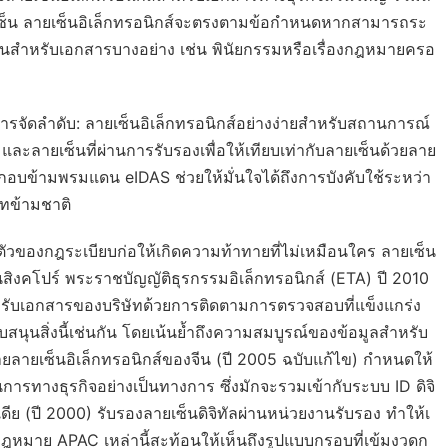
ายเซ็น ลายเซ็นอิเล็กทรอนิกส์จะตรงตามข้อกำหนดหากสามารถระ
้นสำหรับเอกสารบางอย่าง เช่น พินัยกรรมหรือเรื่องกฎหมายครอ
รจัดลำดับ: ลายเซ็นอิเล็กทรอนิกส์อย่างง่ายสำหรับสถานการณ์
้น และลายเซ็นที่ผ่านการรับรองเพื่อให้เทียบเท่ากับลายเซ็นด้วยลาย
ะกอบข้ามพรมแดน eIDAS ช่วยให้มั่นใจได้ถึงการบังคับใช้ระหว่า
ัทข้ามชาติ
ตัวของกฎระเบียบก่อให้เกิดความท้าทายที่ไม่เหมือนใคร ลายเซ็น
นสิงคโปร์ พระราชบัญญัติธุรกรรมอิเล็กทรอนิกส์ (ETA) ปี 2010
หรับเอกสารของบริษัทด้วยการติดตามการตรวจสอบที่แข็งแกร่ง
สนุนสิ่งนี้เช่นกัน โดยเน้นย้ำถึงความสมบูรณ์ของข้อมูลสำหรับ
ยเซ็นอิเล็กทรอนิกส์ของจีน (ปี 2005 ฉบับแก้ไข) กำหนดให้
นการทางธุรกิจอย่างเป็นทางการ ซึ่งมักจะรวมเข้ากับระบบ ID ดิจิ
 (ปี 2000) รับรองลายเซ็นดิจิทัลผ่านหน่วยงานรับรอง ทำให้เ
าย APAC เหล่านี้สะท้อนให้เห็นถึงรูปแบบกรอบที่เข้มงวดก