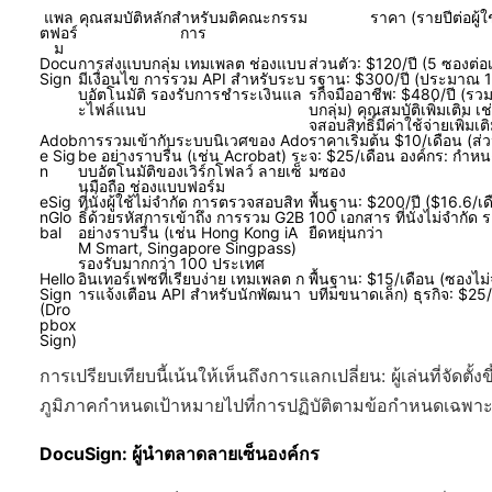
แพล
คุณสมบัติหลักสำหรับมติคณะกรรม
ราคา (รายปีต่อผู้ใช
ตฟอร์
การ
ม
Docu
การส่งแบบกลุ่ม เทมเพลต ช่องแบบ
ส่วนตัว: $120/ปี (5 ซองต่อ
Sign
มีเงื่อนไข การรวม API สำหรับระบ
รฐาน: $300/ปี (ประมาณ 1
บอัตโนมัติ รองรับการชำระเงินแล
รกิจมืออาชีพ: $480/ปี (รว
ะไฟล์แนบ
บกลุ่ม) คุณสมบัติเพิ่มเติม 
จสอบสิทธิ์มีค่าใช้จ่ายเพิ่มเต
Adob
การรวมเข้ากับระบบนิเวศของ Ado
ราคาเริ่มต้น $10/เดือน (ส่ว
e Sig
be อย่างราบรื่น (เช่น Acrobat) ระ
จ: $25/เดือน องค์กร: กำหน
n
บบอัตโนมัติของเวิร์กโฟลว์ ลายเซ็
มซอง
นมือถือ ช่องแบบฟอร์ม
eSig
ที่นั่งผู้ใช้ไม่จำกัด การตรวจสอบสิท
พื้นฐาน: $200/ปี ($16.6/เด
nGlo
ธิ์ด้วยรหัสการเข้าถึง การรวม G2B
100 เอกสาร ที่นั่งไม่จำกัด ร
bal
อย่างราบรื่น (เช่น Hong Kong iA
ยืดหยุ่นกว่า
M Smart, Singapore Singpass)
รองรับมากกว่า 100 ประเทศ
Hello
อินเทอร์เฟซที่เรียบง่าย เทมเพลต ก
พื้นฐาน: $15/เดือน (ซองไม
Sign
ารแจ้งเตือน API สำหรับนักพัฒนา
บทีมขนาดเล็ก) ธุรกิจ: $25/
(Dro
pbox
Sign)
การเปรียบเทียบนี้เน้นให้เห็นถึงการแลกเปลี่ยน: ผู้เล่นที่จัด
ภูมิภาคกำหนดเป้าหมายไปที่การปฏิบัติตามข้อกำหนดเฉพา
DocuSign: ผู้นำตลาดลายเซ็นองค์กร