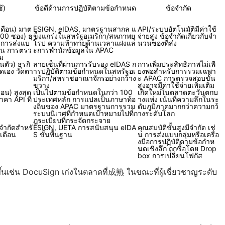
้)
ข้อดีด้านการปฏิบัติตามข้อกำหนด
ข้อจำกัด
เดือน) มาต
ESIGN, eIDAS, มาตรฐานสากล แ
API/ระบบอัตโนมัติมีค่าใช้
00 ซอง) ธุ
ข็งแกร่งในสหรัฐอเมริกา/สหภาพยุ
จ่ายสูง ข้อจำกัดเกี่ยวกับจำ
มการส่งแบ
โรป ความท้าทายด้านเวลาแฝงแล
นวนซองที่ส่ง
เช่น การตรว
ะการพำนักข้อมูลใน APAC
ิม
นตัว) ธุรกิ
ลายเซ็นที่ผ่านการรับรอง eIDAS ก
การเพิ่มประสิทธิภาพไม่เพี
ดเอง วัดตา
ารปฏิบัติตามข้อกำหนดในสหรัฐอเ
ยงพอสำหรับการรวมเฉพา
มริกา/สหราชอาณาจักรอย่างกว้าง
ะ APAC การตรวจสอบขั้น
ขวาง
สูงอาจมีค่าใช้จ่ายเพิ่มเติม
ือน) สูงสุด
เป็นไปตามข้อกำหนดในกว่า 100
เกิดใหม่ในตลาดตะวันตกบ
าคา API ที่
ประเทศหลัก การแปลเป็นภาษาท้อ
างแห่ง เน้นที่ความลึกในระ
งถิ่นของ APAC มาตรฐานการรวม
ดับภูมิภาคมากกว่าความกว้
ระบบนิเวศที่กำหนดเป้าหมายไปที่ก
างระดับโลก
ฎระเบียบที่กระจัดกระจาย
่จำกัดสำหรั
ESIGN, UETA การสนับสนุน eIDA
คุณสมบัติขั้นสูงมีจำกัด เช่
เดือน
S ขั้นพื้นฐาน
น การส่งแบบกลุ่มหรือเครื่อ
งมือการปฏิบัติตามข้อกำห
นดเชิงลึก ถูกซื้อโดย Drop
box การเปลี่ยนโฟกัส
ตั้งขึ้นเช่น DocuSign เก่งในตลาดที่成熟 ในขณะที่ผู้เชี่ยวชาญระดับ
ะ