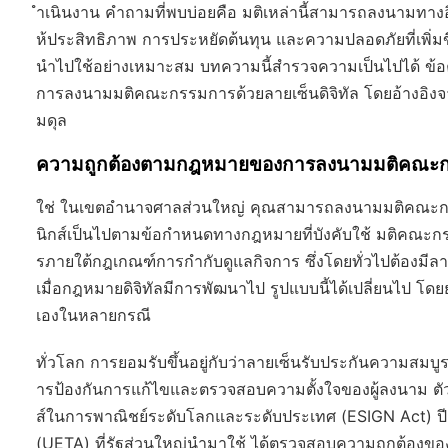
ำเนินงาน คำถามที่พบบ่อยคือ มติเหล่านี้สามารถลงนามทางอิเ
ห้ประสิทธิภาพ การประหยัดต้นทุน และความปลอดภัยที่เพิ่ม
นำไปใช้อย่างเหมาะสม บทความนี้สำรวจความเป็นไปได้ ข้อค
การลงนามมติคณะกรรมการด้วยลายเซ็นดิจิทัล โดยอ้างอิงจา
มดุล
ความถูกต้องตามกฎหมายของการลงนามมติคณะกรร
ใช่ ในเขตอำนาจศาลส่วนใหญ่ คุณสามารถลงนามมติคณะกรรมกา
นิกส์เป็นไปตามข้อกำหนดทางกฎหมายที่บังคับใช้ มติคณะก
รภายใต้กฎเกณฑ์การกำกับดูแลกิจการ ซึ่งโดยทั่วไปต้องมีลาย
เมื่อกฎหมายดิจิทัลมีการพัฒนาไป รูปแบบนี้ได้เปลี่ยนไป โดย
เองในหลายกรณี
ทั่วโลก การยอมรับขึ้นอยู่กับว่าลายเซ็นรับประกันความสมบ
ารป้องกันการแก้ไขและตรวจสอบความตั้งใจของผู้ลงนาม ตัว
ส์ในการพาณิชย์ระดับโลกและระดับประเทศ (ESIGN Act) ปี
(UETA) ที่รัฐส่วนใหญ่นำมาใช้ ได้ตรวจสอบความถูกต้องของ