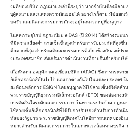
งมติของบริษัท กฎหมายเหล่านี้ระบุว่า หากจำเป็นต้องมีล
บุผู้ลงนามและแสดงความยินยอมได้ อย่างไรก็ตาม มีข้อยกเว
บครัว แต่มติคณะกรรมการมักจะอยู่ในหมวดหมู่ที่อนุญาต
ในสหภาพยุโรป กฎระเบียบ eIDAS (ปี 2014) ได้สร้างระบบกา
ที่มีความเสี่ยงต่ำ ลายเซ็นขั้นสูงสำหรับการรับประกันที่สูงขึ
มือมากที่สุด สำหรับมติคณะกรรมการที่เกี่ยวข้องกับองค์ปร
งประเทศสมาชิก ส่งเสริมการดำเนินงานที่ราบรื่นสำหรับบริษ
เมื่อหันมามองภูมิภาคเอเชียแปซิฟิก (APAC) ซึ่งการกระจาย
อิเล็กทรอนิกส์เป็นไปได้ แต่แตกต่างกันไปในแต่ละประเทศ ใ
สะท้อนหลักการ ESIGN โดยอนุญาตให้ใช้ลายเซ็นดิจิทัลสำ
พระราชบัญญัติธุรกรรมอิเล็กทรอนิกส์ (ETO) ของฮ่องกงสนับ
การตัดสินใจระดับคณะกรรมการ ในทางตรงกันข้าม กฎหมายลา
ใช้ลายเซ็นอิเล็กทรอนิกส์ที่ได้รับการรับรองสำหรับการดำเนิ
ทัลของรัฐบาล พระราชบัญญัติเทคโนโลยีสารสนเทศของอินเดีย
หมาะสำหรับมติคณะกรรมการในสภาพแวดล้อมทางธุรกิจ กฎหม