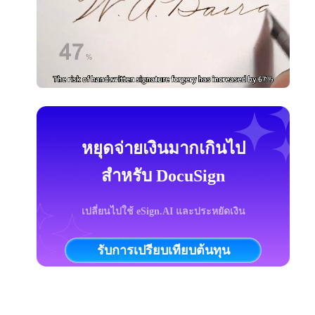
หยุดจ่ายเงินมากเกินไป
สำหรับ DocuSign
เปลี่ยนไปใช้ eSign.AI และประหยัดเงิน
รับการเปรียบเทียบต้นทุน