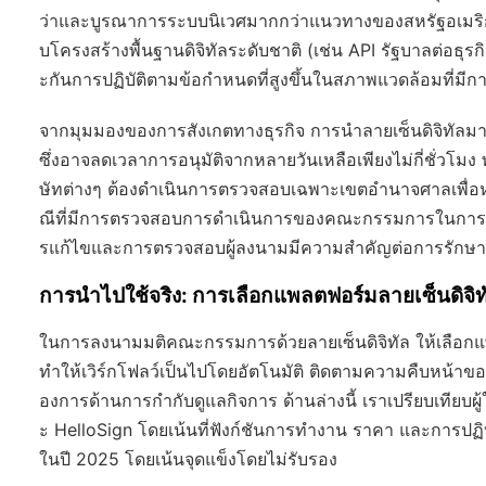
ว่าและบูรณาการระบบนิเวศมากกว่าแนวทางของสหรัฐอเมริกาแล
บโครงสร้างพื้นฐานดิจิทัลระดับชาติ (เช่น API รัฐบาลต่อธุร
ะกันการปฏิบัติตามข้อกำหนดที่สูงขึ้นในสภาพแวดล้อมที่มี
จากมุมมองของการสังเกตทางธุรกิจ การนำลายเซ็นดิจิทั
ซึ่งอาจลดเวลาการอนุมัติจากหลายวันเหลือเพียงไม่กี่ชั่วโมง พ
ษัทต่างๆ ต้องดำเนินการตรวจสอบเฉพาะเขตอำนาจศาลเพื่อหลี
ณีที่มีการตรวจสอบการดำเนินการของคณะกรรมการในการควบร
รแก้ไขและการตรวจสอบผู้ลงนามมีความสำคัญต่อการรักษาสิ
การนำไปใช้จริง: การเลือกแพลตฟอร์มลายเซ็นดิจิท
ในการลงนามมติคณะกรรมการด้วยลายเซ็นดิจิทัล ให้เลือกแพลต
ทำให้เวิร์กโฟลว์เป็นไปโดยอัตโนมัติ ติดตามความคืบหน้าข
องการด้านการกำกับดูแลกิจการ ด้านล่างนี้ เราเปรียบเทียบผ
ะ HelloSign โดยเน้นที่ฟังก์ชันการทำงาน ราคา และการปฏ
ในปี 2025 โดยเน้นจุดแข็งโดยไม่รับรอง