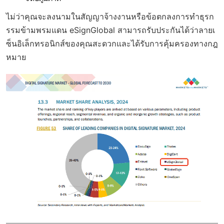
ไม่ว่าคุณจะลงนามในสัญญาจ้างงานหรือข้อตกลงการทำธุรก
รรมข้ามพรมแดน eSignGlobal สามารถรับประกันได้ว่าลายเ
ซ็นอิเล็กทรอนิกส์ของคุณสะดวกและได้รับการคุ้มครองทางกฎ
หมาย