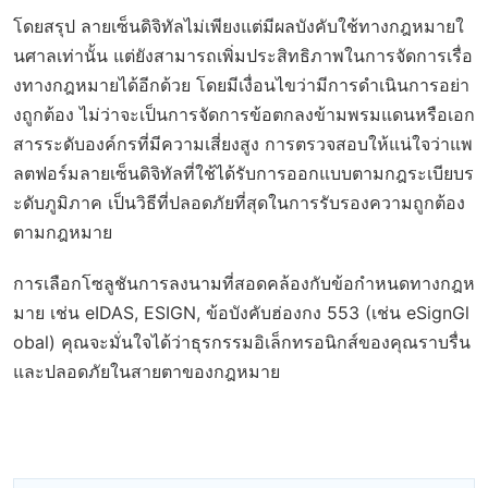
โดยสรุป ลายเซ็นดิจิทัลไม่เพียงแต่มีผลบังคับใช้ทางกฎหมายใ
นศาลเท่านั้น แต่ยังสามารถเพิ่มประสิทธิภาพในการจัดการเรื่อ
งทางกฎหมายได้อีกด้วย โดยมีเงื่อนไขว่ามีการดำเนินการอย่า
งถูกต้อง ไม่ว่าจะเป็นการจัดการข้อตกลงข้ามพรมแดนหรือเอก
สารระดับองค์กรที่มีความเสี่ยงสูง การตรวจสอบให้แน่ใจว่าแพ
ลตฟอร์มลายเซ็นดิจิทัลที่ใช้ได้รับการออกแบบตามกฎระเบียบร
ะดับภูมิภาค เป็นวิธีที่ปลอดภัยที่สุดในการรับรองความถูกต้อง
ตามกฎหมาย
การเลือกโซลูชันการลงนามที่สอดคล้องกับข้อกำหนดทางกฎห
มาย เช่น eIDAS, ESIGN, ข้อบังคับฮ่องกง 553 (เช่น eSignGl
obal) คุณจะมั่นใจได้ว่าธุรกรรมอิเล็กทรอนิกส์ของคุณราบรื่น
และปลอดภัยในสายตาของกฎหมาย