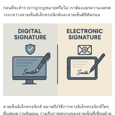
ก่อนที่จะสำรวจว่าถูกกฎหมายหรือไม่ เราต้องแยกความแตกต่
างระหว่างลายเซ็นอิเล็กทรอนิกส์และลายเซ็นดิจิทัลก่อน
ลายเซ็นอิเล็กทรอนิกส์
หมายถึงวิธีการทางอิเล็กทรอนิกส์ใดๆ
ที่แสดงความยินยอม รวมถึงภาพสแกนของลายเซ็นที่เขียนด้วย