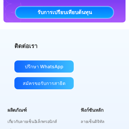
รับการเปรียบเทียบต้นทุน
ติดต่อเรา
ปรึกษา WhatsApp
สมัครขอรับการสาธิต
ผลิตภัณฑ์
ฟังก์ชันหลัก
เกี่ยวกับลายเซ็นอิเล็กทรอนิกส์
ลายเซ็นดิจิทัล