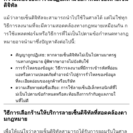
ดิจิทัล
แม้ว่าลายเซ็นดิจิทัลจะสามารถนำไปใช้ในศาลได้ แต่ไม่ใช่ทุก
วิธีการลงนามที่จะมีความสอดคล้องทางกฎหมายเหมือนกัน ก
ารใช้แพลตฟอร์มหรือวิธีการที่ไม่เป็นไปตามข้อกำหนดทางกฎ
หมายอาจนำมาซึ่งปัญหาดังต่อไปนี้:
สัญญาถูกปฏิเสธ
: หากลายเซ็นดิจิทัลไม่เป็นไปตามมาตรฐ
านทางกฎหมาย ผู้พิพากษาอาจไม่บังคับใช้
การรั่วไหลของข้อมูล
: วิธีการลงนามที่มีการเข้ารหัสที่อ่อน
แอหรือความปลอดภัยต่ำอาจนำไปสู่การรั่วไหลของข้อมูล
ที่ละเอียดอ่อนของลูกค้าหรือบริษัท
ความเสียหายต่อชื่อเสียง
: การใช้ลายเซ็นอิเล็กทรอนิกส์ที่ไ
ม่เป็นไปตามข้อกำหนดหรือสะท้อนถึงการกำกับดูแลภายใ
นที่ไม่ดี
วิธีการเลือกร้านให้บริการลายเซ็นดิจิทัลที่สอดคล้องตา
มกฎหมาย
เพื่อให้แน่ใจว่าลายเซ็นดิจิทัลสามารถได้รับการยอมรับในศาล