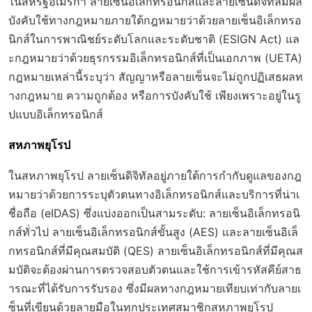
ในสหรัฐอเมริกา ลายเซ็นอิเล็กทรอนิกส์และลายเซ็นดิจิทัลมีผล
บังคับใช้ทางกฎหมายภายใต้กฎหมายว่าด้วยลายเซ็นอิเล็กทรอ
นิกส์ในการพาณิชย์ระดับโลกและระดับชาติ (ESIGN Act) แล
ะกฎหมายว่าด้วยธุรกรรมอิเล็กทรอนิกส์ที่เป็นเอกภาพ (UETA)
กฎหมายเหล่านี้ระบุว่า สัญญาหรือลายเซ็นจะไม่ถูกปฏิเสธผลท
างกฎหมาย ความถูกต้อง หรือการบังคับใช้ เพียงเพราะอยู่ในรู
ปแบบอิเล็กทรอนิกส์
สหภาพยุโรป
ในสหภาพยุโรป ลายเซ็นดิจิทัลอยู่ภายใต้การกำกับดูแลของกฎ
หมายว่าด้วยการระบุตัวตนทางอิเล็กทรอนิกส์และบริการที่น่าเ
ชื่อถือ (eIDAS) ซึ่งแบ่งออกเป็นสามระดับ: ลายเซ็นอิเล็กทรอนิ
กส์ทั่วไป ลายเซ็นอิเล็กทรอนิกส์ขั้นสูง (AES) และลายเซ็นอิเล็
กทรอนิกส์ที่มีคุณสมบัติ (QES) ลายเซ็นอิเล็กทรอนิกส์ที่มีคุณส
มบัติจะต้องผ่านการตรวจสอบตัวตนและใช้การเข้ารหัสคีย์สาธ
ารณะที่ได้รับการรับรอง ซึ่งมีผลทางกฎหมายเทียบเท่ากับลายเ
ซ็นที่เขียนด้วยลายมือในทุกประเทศสมาชิกสหภาพยุโรป