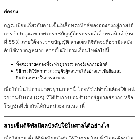
ฮ่องกง
กฎระเบียบเกี่ยวกับลายเซ็นอิเล็กทรอนิกส์ของฮ่องกงอยู่ภายใต้
การกำกับดูแลของพระราชบัญญัติธุรกรรมอิเล็กทรอนิกส์ (บท
ที่ 553) ภายใต้พระราชบัญญัติ ลายเซ็นดิจิทัลจะถือว่ามีผลบัง
คับใช้ทางกฎหมาย หากเป็นไปตามเงื่อนไขต่อไปนี้:
ทั้งสองฝ่ายตกลงที่จะทำธุรกรรมทางอิเล็กทรอนิกส์
วิธีการที่ใช้สามารถระบุตัวผู้ลงนามได้อย่างน่าเชื่อถือและ
ยืนยันเจตนาในการลงนาม
เพื่อให้เป็นไปตามมาตรฐานเหล่านี้ โดยทั่วไปจำเป็นต้องใช้
หน่
วยงานรับรอง (CA)
ที่ได้รับการยอมรับจากรัฐบาลฮ่องกง หรือ
โซลูชันที่เข้ากันได้กับหน่วยงานเหล่านี้
ลายเซ็นดิจิทัลมีผลบังคับใช้ในศาลได้อย่างไร
เพื่อให้ลายเซ็นดิจิทัลมีผลบังคับใช้ในศาล โดยทั่วไปจะต้องเป็น