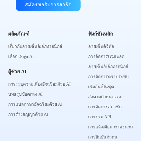
สมัครขอรับการสาธิต
ผลิตภัณฑ์
ฟังก์ชันหลัก
เกี่ยวกับลายเซ็นอิเล็กทรอนิกส์
ลายเซ็นดิจิทัล
เลือก eSign.AI
การจัดการเทมเพลต
ลายเซ็นอิเล็กทรอนิกส์
ผู้ช่วย AI
การจัดการตราประทับ
การระบุความเสี่ยงอัจฉริยะด้วย AI
เริ่มต้นเป็นชุด
บทสรุปข้อตกลง AI
ส่งตามกำหนดเวลา
การแปลภาษาอัจฉริยะด้วย AI
การจัดการสมาชิก
การร่างสัญญาด้วย AI
การรวม API
การแจ้งเตือนการลงนาม
การยืนยันตัวตน