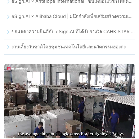
eSign.AI × Antelope International | ขับเคลื่อนเวิร์กโฟลดิจิทัลที่ปลอดภัยและขับเคลื่อนด้วย AI
eSign.AI × Alibaba Cloud | ผนึกกำลังเพื่อเสริมสร้างความเชื่อมั่นดิจิทัลระดับโลกสำหรับฟินเทค
ขอแสดงความยินดีกับ eSign.AI ที่ได้รับรางวัล CAHK STAR Award 2025
งานเลี้ยงวันชาติโดยชุมชนเทคโนโลยีและนวัตกรรมฮ่องกง