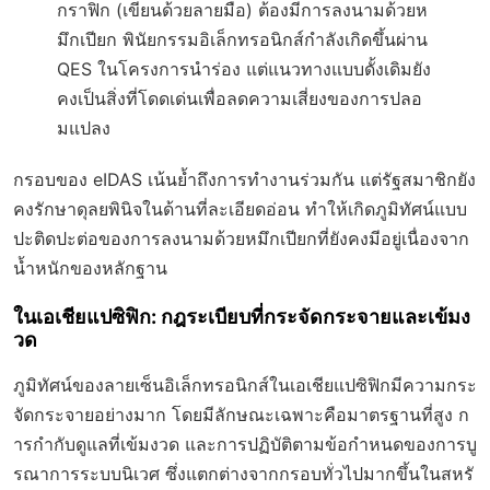
กราฟิก (เขียนด้วยลายมือ) ต้องมีการลงนามด้วยห
มึกเปียก พินัยกรรมอิเล็กทรอนิกส์กำลังเกิดขึ้นผ่าน
QES ในโครงการนำร่อง แต่แนวทางแบบดั้งเดิมยัง
คงเป็นสิ่งที่โดดเด่นเพื่อลดความเสี่ยงของการปลอ
มแปลง
กรอบของ eIDAS เน้นย้ำถึงการทำงานร่วมกัน แต่รัฐสมาชิกยัง
คงรักษาดุลยพินิจในด้านที่ละเอียดอ่อน ทำให้เกิดภูมิทัศน์แบบ
ปะติดปะต่อของการลงนามด้วยหมึกเปียกที่ยังคงมีอยู่เนื่องจาก
น้ำหนักของหลักฐาน
ในเอเชียแปซิฟิก: กฎระเบียบที่กระจัดกระจายและเข้มง
วด
ภูมิทัศน์ของลายเซ็นอิเล็กทรอนิกส์ในเอเชียแปซิฟิกมีความกระ
จัดกระจายอย่างมาก โดยมีลักษณะเฉพาะคือมาตรฐานที่สูง ก
ารกำกับดูแลที่เข้มงวด และการปฏิบัติตามข้อกำหนดของการบู
รณาการระบบนิเวศ ซึ่งแตกต่างจากกรอบทั่วไปมากขึ้นในสหรั