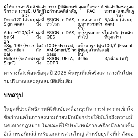
ผู้ให้บ
ราคาเริ่มต้
ข้อจำ
การปฏิบัติตามข้
จุดแข็งของ A
ข้อจำกัดซองจด
ริการ
น (รายปี, U
กัดผู้ใ
อกำหนดที่สำคัญ
PAC
หมาย (แผนพื้นฐ
SD)
ช้
าน)
Docu
120 (ส่วนบุ
ต่อที่
ESIGN, eIDAS,
ปานกลาง (ปั
5/เดือน (ส่วนบุ
Sign
คคล)
นั่ง
ทั่วโลก
ญหาความล่า
คคล)
ช้า)
Ado
~120/ผู้ใช้
ต่อที่
ESIGN, eIDAS,
การบูรณาการ
ไม่จำกัด (ระดับ
be Si
นั่ง
QES
ทั่วไป
ที่สูงกว่า)
gn
eSig
199 (Esse
ไม่จำ
100+ ประเทศ, i
แข็งแกร่ง (ศูน
100/ปี (Essenti
nGlo
ntial)
กัด
AM Smart/Sing
ย์ข้อมูลในท้อง
al)
bal
pass
ถิ่น)
Hello
0 (ระดับฟร
ต่อที่
ESIGN, UETA,
จำกัด
3/เดือน (ฟรี)
Sign
ี)
นั่ง
GDPR
ตารางนี้สะท้อนข้อมูลปี 2025 ต้นทุนที่แท้จริงแตกต่างกันไปต
ามปริมาณและคุณสมบัติเพิ่มเติม
บทสรุป
ในยุคที่ประสิทธิภาพดิจิทัลขับเคลื่อนธุรกิจ การทำความเข้าใจ
ข้อกำหนดในการลงนามด้วยหมึกเปียกช่วยให้มั่นใจถึงความมั่
นคงทางกฎหมาย ในขณะที่ใช้ประโยชน์จากเครื่องมือลายเซ็น
อิเล็กทรอนิกส์สำหรับเอกสารส่วนใหญ่ สำหรับธุรกิจที่กำลังมอ