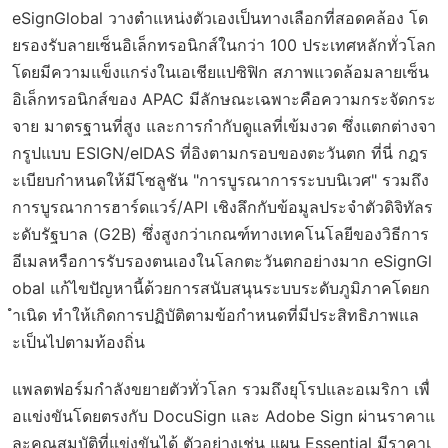
eSignGlobal วางตำแหน่งตัวเองเป็นทางเลือกที่สอดคล้อง โด
ยรองรับลายเซ็นอิเล็กทรอนิกส์ในกว่า 100 ประเทศหลักทั่วโลก
โดยมีความแข็งแกร่งในเอเชียแปซิฟิก สภาพแวดล้อมลายเซ็น
อิเล็กทรอนิกส์ของ APAC มีลักษณะเฉพาะคือความกระจัดกระ
จาย มาตรฐานที่สูง และการกำกับดูแลที่เข้มงวด ซึ่งแตกต่างจา
กรูปแบบ ESIGN/eIDAS ที่อิงตามกรอบของตะวันตก ที่นี่ กฎร
ะเบียบกำหนดให้มีโซลูชัน "การบูรณาการระบบนิเวศ" รวมถึง
การบูรณาการฮาร์ดแวร์/API เชิงลึกกับข้อมูลประจำตัวดิจิทัลร
ะดับรัฐบาล (G2B) ซึ่งสูงกว่าเกณฑ์ทางเทคโนโลยีของวิธีการ
อีเมลหรือการรับรองตนเองในโลกตะวันตกอย่างมาก eSignGl
obal แก้ไขปัญหานี้ด้วยการสนับสนุนระบบระดับภูมิภาคโดยก
ำเนิด ทำให้เกิดการปฏิบัติตามข้อกำหนดที่มีประสิทธิภาพแล
ะเป็นไปตามท้องถิ่น
แพลตฟอร์มกำลังขยายตัวทั่วโลก รวมถึงยุโรปและอเมริกา เพื่
อแข่งขันโดยตรงกับ DocuSign และ Adobe Sign ผ่านราคาแ
ละคุณสมบัติที่แข่งขันได้ ตัวอย่างเช่น แผน Essential มีราคาเ