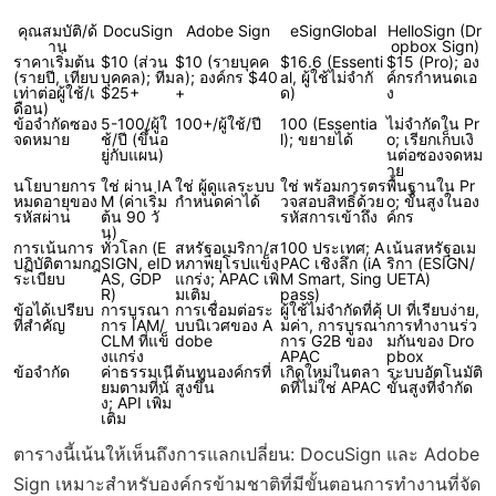
คุณสมบัติ/ด้
DocuSign
Adobe Sign
eSignGlobal
HelloSign (Dr
าน
opbox Sign)
ราคาเริ่มต้น
$10 (ส่วน
$10 (รายบุคค
$16.6 (Essenti
$15 (Pro); อง
(รายปี, เทียบ
บุคคล); ทีม
ล); องค์กร $40
al, ผู้ใช้ไม่จำกั
ค์กรกำหนดเอ
เท่าต่อผู้ใช้/เ
$25+
+
ด)
ง
ดือน)
ข้อจำกัดซอง
5-100/ผู้ใ
100+/ผู้ใช้/ปี
100 (Essentia
ไม่จำกัดใน Pr
จดหมาย
ช้/ปี (ขึ้นอ
l); ขยายได้
o; เรียกเก็บเงิ
ยู่กับแผน)
นต่อซองจดหม
าย
นโยบายการ
ใช่ ผ่าน IA
ใช่ ผู้ดูแลระบบ
ใช่ พร้อมการตร
พื้นฐานใน Pr
หมดอายุของ
M (ค่าเริ่ม
กำหนดค่าได้
วจสอบสิทธิ์ด้วย
o; ขั้นสูงในอง
รหัสผ่าน
ต้น 90 วั
รหัสการเข้าถึง
ค์กร
น)
การเน้นการ
ทั่วโลก (E
สหรัฐอเมริกา/ส
100 ประเทศ; A
เน้นสหรัฐอเม
ปฏิบัติตามกฎ
SIGN, eID
หภาพยุโรปแข็ง
PAC เชิงลึก (iA
ริกา (ESIGN/
ระเบียบ
AS, GDP
แกร่ง; APAC เพิ่
M Smart, Sing
UETA)
R)
มเติม
pass)
ข้อได้เปรียบ
การบูรณา
การเชื่อมต่อระ
ผู้ใช้ไม่จำกัดที่คุ้
UI ที่เรียบง่าย,
ที่สำคัญ
การ IAM/
บบนิเวศของ A
มค่า, การบูรณา
การทำงานร่ว
CLM ที่แข็
dobe
การ G2B ของ
มกันของ Dro
งแกร่ง
APAC
pbox
ข้อจำกัด
ค่าธรรมเนี
ต้นทุนองค์กรที่
เกิดใหม่ในตลา
ระบบอัตโนมัติ
ยมตามที่นั่
สูงขึ้น
ดที่ไม่ใช่ APAC
ขั้นสูงที่จำกัด
ง; API เพิ่ม
เติม
ตารางนี้เน้นให้เห็นถึงการแลกเปลี่ยน: DocuSign และ Adobe
Sign เหมาะสำหรับองค์กรข้ามชาติที่มีขั้นตอนการทำงานที่จัด