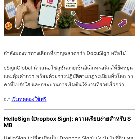
กำลังมองหาทางเลือกที่ชาญฉลาดกว่า DocuSign หรือไม่
eSignGlobal
นำเสนอโซลูชันลายเซ็นอิเล็กทรอนิกส์ที่ยืดหยุ่น
และคุ้มค่ากว่า พร้อมด้วย
การปฏิบัติตามกฎระเบียบทั่วโลก
รา
คาที่โปร่งใส และกระบวนการเริ่มต้นใช้งานที่รวดเร็วกว่า
👉
เริ่มทดลองใช้ฟรี
HelloSign (Dropbox Sign): ความเรียบง่ายสำหรับ S
MB
HelloSign (เปลี่ยนชื่อเป็น Dropbox Sign) มุ่งเน้นไปที่อินเทอ