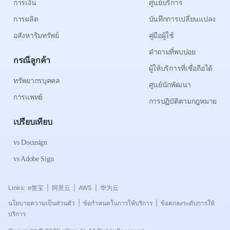
การเงิน
ศูนย์บริการ
การผลิต
บันทึกการเปลี่ยนแปลง
อสังหาริมทรัพย์
คู่มือผู้ใช้
คำถามที่พบบ่อย
กรณีลูกค้า
ผู้ให้บริการที่เชื่อถือได้
ทรัพยากรบุคคล
ศูนย์นักพัฒนา
การแพทย์
การปฏิบัติตามกฎหมาย
เปรียบเทียบ
vs Docusign
vs Adobe Sign
Links:
e签宝
阿里云
AWS
华为云
|
|
|
นโยบายความเป็นส่วนตัว
ข้อกำหนดในการให้บริการ
ข้อตกลงระดับการให้
|
|
บริการ