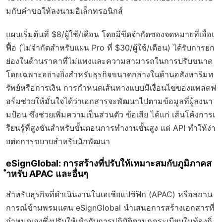
มกับคำขอให้ลงนามอิเล็กทรอนิกส์
แผนเริ่มต้นที่ $8/ผู้ใช้/เดือน โดยมีขีดจำกัดซองจดหมายที่เอื้อเ
ฟื้อ (ไม่จำกัดสำหรับแผน Pro ที่ $30/ผู้ใช้/เดือน) ได้รับการยก
ย่องในด้านราคาที่ไม่แพงและความสามารถในการปรับขนาด
โดยเฉพาะอย่างยิ่งสำหรับธุรกิจขนาดกลางในด้านอสังหาริมท
รัพย์หรือการเงิน การกำหนดเส้นทางแบบมีเงื่อนไขของแพลตฟ
อร์มช่วยให้มั่นใจได้ว่าเอกสารจะพัฒนาไปตามข้อมูลที่ผู้ลงนา
มป้อน ซึ่งช่วยเพิ่มความเป็นส่วนตัว ข้อเสีย ได้แก่ เส้นโค้งการเ
รียนรู้ที่สูงชันสำหรับขั้นตอนการทำงานขั้นสูง แต่ API ทำให้ง่า
ยต่อการขยายสำหรับนักพัฒนา
eSignGlobal: การสร้างที่ปรับให้เหมาะสมกับภูมิภาคส
ำหรับ APAC และอื่นๆ
สำหรับธุรกิจที่ดำเนินงานในเอเชียแปซิฟิก (APAC) หรือสถาน
การณ์ข้ามพรมแดน eSignGlobal นำเสนอการสร้างเอกสารที่
กำหนดเองซึ่งปรับให้เข้ากับการปฏิบัติตามกฎระเบียบในท้องถิ่