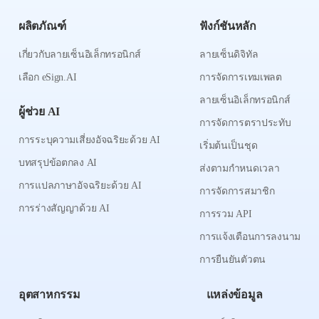
ผลิตภัณฑ์
ฟังก์ชันหลัก
เกี่ยวกับลายเซ็นอิเล็กทรอนิกส์
ลายเซ็นดิจิทัล
เลือก eSign.AI
การจัดการเทมเพลต
ลายเซ็นอิเล็กทรอนิกส์
ผู้ช่วย AI
การจัดการตราประทับ
การระบุความเสี่ยงอัจฉริยะด้วย AI
เริ่มต้นเป็นชุด
บทสรุปข้อตกลง AI
ส่งตามกำหนดเวลา
การแปลภาษาอัจฉริยะด้วย AI
การจัดการสมาชิก
การร่างสัญญาด้วย AI
การรวม API
การแจ้งเตือนการลงนาม
การยืนยันตัวตน
อุตสาหกรรม
แหล่งข้อมูล