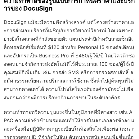
ความท้าทายของรูปแบบการกำหนดราคาและบริก
ารของ DocuSign
DocuSign แม้จะมีความคิดสร้างสรรค์ แต่โครงสร้างราคาแล
ะการส่งมอบบริการก็เผชิญกับการวิพากษ์วิจารณ์ โดยเฉพาะอ
ย่างยิ่งในตลาดที่กำลังขยายตัว แผนประจำปีสำหรับลายเซ็นอิเ
ล็กทรอนิกส์เริ่มต้นที่ $120 สำหรับ Personal (5 ซองต่อเดือน)
และอัปเกรดเป็น Business Pro ที่ $480/ผู้ใช้/ปี โดยโควต้าซอ
งจดหมายจำกัดการส่งอัตโนมัติไว้ที่ประมาณ 100 ซอง/ผู้ใช้/ปี
คุณสมบัติเพิ่มเติม เช่น การส่ง SMS หรือการตรวจสอบสิทธิ์ จ
ะมีค่าธรรมเนียมตามปริมาณการใช้งาน ซึ่งนำไปสู่ต้นทุนที่ไม่
สามารถคาดเดาได้ ความโปร่งใสในระดับองค์กรมักจะไม่เพีย
งพอจนกว่าจะมีการปรึกษาด้านการขายในระดับองค์กร
ความท้าทายทวีความรุนแรงขึ้นในภูมิภาคที่มีหางยาว เช่น A
PAC ความล่าช้าข้ามพรมแดนทำให้การโหลดเอกสารช้าลง แ
ละเครื่องมือปฏิบัติตามกฎระเบียบในท้องถิ่นไม่เพียงพอ (เช่น ก
ารตรวจสอบ ID ที่จำกัดในจีน) ต้นทุนการสนับสนุนเพิ่มขึ้นเนื่อ