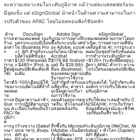
ละความเหมาะสมในระดับภูมิภาค แม้ว่าแต่ละแพลตฟอร์มจะ
มีจุดแข็ง แต่ eSignGlobal นำหน้าในด้านความสามารถในกา
รปรับตัวของ APAC โดยไม่ลดทอนฟังก์ชันหลัก
ด้าน
DocuSign
Adobe Sign
eSignGlobal
การส
ตามเทมเพลต รองรั
บูรณาการอย่างลึก
เทมเพลตหลายภาษาโดยก
ร้างเ
บตรรกะแบบมีเงื่อน
ซึ้งกับระบบนิเวศข
ำเนิด; การผสานรวมที่ขับ
อกสา
ไข (Business Pro
อง Adobe; แบบฟ
เคลื่อนด้วย AI; การประมว
ร
+); API สำหรับระบ
อร์มไดนามิกผ่าน
ลผลเป็นชุดสำหรับขั้นตอน
บอัตโนมัติขั้นสูง
Acrobat
การทำงานระดับภูมิภาค
ราคา
$120 (Personal) ถึ
$179.88 (Individ
~$120+ (ระดับที่ยืดหยุ่น);
(ราย
ง $480+ (Pro); คุ
ual) ถึง $29.99/เ
อัตรา APAC ต่ำกว่า ความ
ปีต่อผู้
ณสมบัติเพิ่มเติมเพิ่
ดือน (Business);
โปร่งใสของคุณสมบัติเพิ่มเ
ใช้)
มเติม
ซองจดหมายตามป
ติม
ริมาณการใช้งาน
โควต้
5-100/เดือน/ผู้ใช้;
ไม่จำกัดสำหรับแผ
ปรับแต่งได้; ไม่จำกัดระดับ
าซอง
ระบบอัตโนมัติจำกั
นที่สูงขึ้น; ค่าธรร
องค์กร การปรับให้เหมาะส
จดหม
ด
มเนียมตามปริมา
มกับภูมิภาค
าย
ณการใช้งาน
การส
ปัญหาความล่าช้า;
ถอนตัวออกจากตล
ปรับให้เหมาะสมสำหรับ C
นับส
การปฏิบัติตามกฎร
าดจีน; ทั่วโลกแต่ไ
N/SEA/HK; การเก็บรักษา
นุน A
ะเบียบในท้องถิ่นจำ
ม่สอดคล้องกัน
ข้อมูลที่สมบูรณ์และเซิร์ฟเ
PAC/
กัด
วอร์ท้องถิ่นที่รวดเร็ว
ภูมิภา
ค
การบู
กว้างขวาง (Salesf
ลึกซึ้งกับ Microsof
ระดับภูมิภาค (WeChat, Ali
รณา
orce ฯลฯ); ต้นทุน
t/Adobe; เป็นมิตร
baba) + ทั่วโลก (Zapier);
การ
API สูง
กับนักพัฒนา
API ที่คุ้มค่า
จุดแ
ผู้นำตลาด; ความป
UI ที่คุ้นเคย; PDF
ราคาไม่แพง การปฏิบัติตา