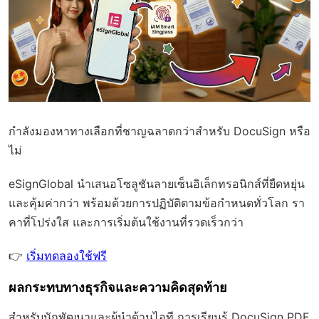
กำลังมองหาทางเลือกที่ชาญฉลาดกว่าสำหรับ DocuSign หรือ
ไม่
eSignGlobal
นำเสนอโซลูชันลายเซ็นอิเล็กทรอนิกส์ที่ยืดหยุ่น
และคุ้มค่ากว่า พร้อมด้วย
การปฏิบัติตามข้อกำหนดทั่วโลก
รา
คาที่โปร่งใส และการเริ่มต้นใช้งานที่รวดเร็วกว่า
👉
เริ่มทดลองใช้ฟรี
ผลกระทบทางธุรกิจและความคิดสุดท้าย
สำหรับนักพัฒนาและผู้นำด้านไอที การเรียนรู้ DocuSign PDF