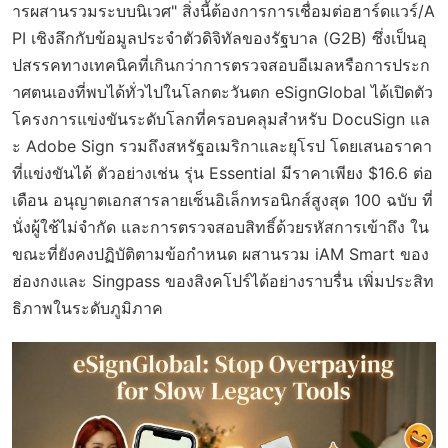
ารผสานรวมระบบนิเวศ" สิ่งนี้ต้องการการเชื่อมต่อฮาร์ดแวร์/A
PI เชิงลึกกับข้อมูลประจำตัวดิจิทัลของรัฐบาล (G2B) ซึ่งเป็นอุ
ปสรรคทางเทคนิคที่เกินกว่าการตรวจสอบอีเมลหรือการประก
าศตนเองที่พบได้ทั่วไปในโลกตะวันตก eSignGlobal ได้เปิดตัว
โครงการแข่งขันระดับโลกที่ครอบคลุมสำหรับ DocuSign แล
ะ Adobe Sign รวมถึงสหรัฐอเมริกาและยุโรป โดยเสนอราคา
ที่แข่งขันได้ ตัวอย่างเช่น รุ่น Essential มีราคาเพียง $16.6 ต่อ
เดือน อนุญาตเอกสารลายเซ็นอิเล็กทรอนิกส์สูงสุด 100 ฉบับ ที่
นั่งผู้ใช้ไม่จำกัด และการตรวจสอบสิทธิ์ด้วยรหัสการเข้าถึง ใน
ขณะที่ยังคงปฏิบัติตามข้อกำหนด ผสานรวม iAM Smart ของ
ฮ่องกงและ Singpass ของสิงคโปร์ได้อย่างราบรื่น เพิ่มประสิท
ธิภาพในระดับภูมิภาค