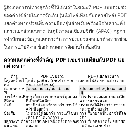
ผู้สังเกตการณ์ทางธุรกิจชี้ให้เห็นว่าในขณะที่ PDF แบบรวมช่ว
ยลดค่าใช้จ่ายในการจัดเก็บ (หนึ่งไฟล์เทียบกับหลายไฟล์) PDF
แยกต่างหากช่วยเพิ่มความยืดหยุ่นสำหรับเครื่องมือวิเคราะห์ใ
นการแยกส่วนเฉพาะ ในภูมิภาคเอเชียแปซิฟิก (APAC) กฎกา
รพำนักของข้อมูลแตกต่างกัน การประมวลผลแยกต่างหากช่วย
ในการปฏิบัติตามข้อกำหนดการจัดเก็บในท้องถิ่น
ความแตกต่างที่สำคัญ: PDF แบบรวมเทียบกับ PDF แย
กต่างหาก
ด้าน
PDF แบบรวม
PDF แยกต่างหาก
โครงสร้างไ
ไฟล์รวมเดียว (เอกสาร + ลายเ
หลายไฟล์ต่อส่วนประกอบ
ฟล์
ซ็น + ใบรับรอง)
ปลายทาง A
/documents/combined
/documents/{documentI
PI
d}
การใช้งานที่
การเก็บถาวร การแชร์มุมมอง
การประมวลผลแบบละเอีย
ดีที่สุด
ที่เป็นหนึ่งเดียว
ด การตรวจสอบ
ข้อดี
การดึงข้อมูลที่ง่ายกว่า การใช้
ปรับแต่งได้ง่ายกว่า การผส
API น้อยกว่า
านรวมที่ง่ายกว่า
ข้อเสีย
โมดูลาร์น้อยกว่า การแก้ไขบา
การเรียกมากขึ้น อาจใช้โค
งส่วนทำได้ยากกว่า
วต้า
ผลกระทบด้า
การเรียก API หนึ่งครั้งต่อซองจ
การเรียกหลายครั้ง ขยายต
นต้นทุน
ดหมาย
ามจำนวนเอกสาร