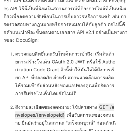
EST API นั้นตรงไปตรงมา โดยเฉพาะอย่างยิ่งเมื่อใช้ Envelop
es API วิธีนี้เป็นที่นิยมในสถานการณ์ที่ต้องการไฟล์ที่เป็นหนึ่งเ
ดียวเพื่อลดความซับซ้อนในการเก็บถาวรหรือการแชร์ เช่น กา
รตรวจสอบทางกฎหมายหรือการส่งมอบให้กับลูกค้า ต่อไปนี้คื
อคำแนะนำทีละขั้นตอนตามเอกสาร API v2.1 อย่างเป็นทางกา
รของ DocuSign:
ตรวจสอบสิทธิ์และรับโทเค็นการเข้าถึง
: เริ่มต้นด้ว
ยการสร้างโทเค็น OAuth 2.0 JWT หรือใช้ Autho
rization Code Grant สิ่งนี้ทำให้มั่นใจได้ถึงการเรี
ยก API ที่ปลอดภัย สำหรับสภาพแวดล้อมการผลิต
ให้รวมเข้ากับส่วนหลังของแอปของคุณเพื่อจัดการ
การรีเฟรชโทเค็นโดยอัตโนมัติ
ดึงรายละเอียดซองจดหมาย
: ใช้ปลายทาง
GET /e
nvelopes/{envelopeId}
เพื่อรับสถานะซองจดหม
าย ยืนยันว่าอยู่ในสถานะ "เสร็จสมบูรณ์" ก่อนดำเนิ
นการต่อ การตอบสนองประกอบด้วย ID เอกสารแ