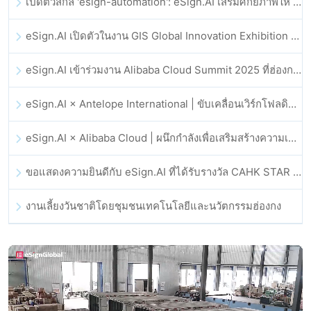
เปิดตัวสกิล 'esign-automation': eSign.AI เสริมศักยภาพให้ OpenClaw ด้วยลายเซ็นอิเล็กทรอนิกส์อัตโนมัติ
eSign.AI เปิดตัวในงาน GIS Global Innovation Exhibition 2025
eSign.AI เข้าร่วมงาน Alibaba Cloud Summit 2025 ที่ฮ่องกง เพื่อขับเคลื่อนนวัตกรรมคลาวด์ที่ขับเคลื่อนด้วย AI และความเชื่อมั่นทางดิจิทัล
eSign.AI × Antelope International | ขับเคลื่อนเวิร์กโฟลดิจิทัลที่ปลอดภัยและขับเคลื่อนด้วย AI
eSign.AI × Alibaba Cloud | ผนึกกำลังเพื่อเสริมสร้างความเชื่อมั่นดิจิทัลระดับโลกสำหรับฟินเทค
ขอแสดงความยินดีกับ eSign.AI ที่ได้รับรางวัล CAHK STAR Award 2025
งานเลี้ยงวันชาติโดยชุมชนเทคโนโลยีและนวัตกรรมฮ่องกง