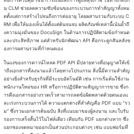
ที่มีการควบคุม เช่น การเงินและการดูแลสุขภาพ ในทางกลับกั
น CLM ช่วยลดความซับซ้อนของกระบวนการทำสัญญาทั้งหม
ดตั้งแต่การสร้างไปจนถึงการต่ออายุ โดยผสานรวมกับระบบ C
RM เพื่อให้มองเห็นได้ตั้งแต่ต้นจนจบ ผลิตภัณฑ์เหล่านี้เน้นย้ำถึ
งความมุ่งมั่นของ DocuSign ในด้านการปฏิบัติตามข้อกำหนด
และประสิทธิภาพ แต่สำหรับนักพัฒนา API คือกระดูกสันหลังข
องการผสานรวมที่กำหนดเอง
ในแง่ของการดาวน์โหลด PDF API มีปลายทางที่อนุญาตให้เข้
าถึงเอกสารที่ลงนามแล้วโดยทางโปรแกรม สิ่งนี้มีความสำคัญ
อย่างยิ่งสำหรับธุรกิจที่มีระบบอัตโนมัติ เช่น การเริ่มต้นใช้งาน
พนักงานใหม่ของ HR หรือการปฏิบัติตามสัญญาการขาย ซึ่งก
ารดึงเอกสารอย่างรวดเร็วสามารถลดข้อผิดพลาดด้วยตนเองแ
ละเร่งกระบวนการได้ ความแตกต่างที่สำคัญคือ PDF แบบ "รว
ม" ซึ่งรวมเอกสารต้นฉบับ สิ่งที่แนบมาของผู้ลงนาม และใบรับ
รองการเสร็จสิ้นไว้ในไฟล์เดียว เทียบกับ PDF แยกต่างหาก ซึ่ง
แยกซองจดหมายออกเป็นส่วนประกอบต่างๆ เช่น แบบฟอร์มที่