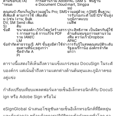
ตามข้อก
UETA)
การผสานรวม Adob
PAC (iAM S
พื้นฐาน
ำหนด
e Document Cloud
mart, Singpa
ss)
คุณสมบั
เรียกเก็บเงิน
รวมอยู่ใน Pro; SMS
รวมอยู่ด้วย; ก
SMS พื้นฐาน;
ติเพิ่มเติ
ตามการใช้
เพิ่มเติม
ารรับรองระดั
ไม่มี IDV ขั้นสูง
ม (เช่น I
งาน; Bulk
บภูมิภาคแบบ
DV, SM
Send เพิ่มเ
เนทีฟ
S)
ติม
ข้อดี
ขนาดองค์ก
เวิร์กโฟลว์สร้างสรร
ประสิทธิภาพ
เป็นมิตรกับผู้ใช้
ร การผสาน
ค์ การแก้ไข PDF
ด้านต้นทุนขอ
การผสานรวม
รวม IAM/C
งทีม ความเร็ว
Dropbox
LM
APAC
ข้อจำกัด
ค่าธรรมเนี
API ขั้นสูงมีค่าใช้จ่า
การรับรู้ในสห
คุณสมบัติระดับ
ยมตามที่นั่ง;
ยสูงกว่า
รัฐอเมริกาน้อ
องค์กรจำกัด
ขีดจำกัด A
ยกว่า
PI
ตารางนี้แสดงให้เห็นถึงความแข็งแกร่งของ DocuSign ในระดั
บองค์กร แต่เน้นย้ำถึงความแตกต่างด้านต้นทุนและภูมิภาคขอ
งคู่แข่ง
กำลังเปรียบเทียบแพลตฟอร์มลายเซ็นอิเล็กทรอนิกส์กับ DocuS
ign หรือ Adobe Sign หรือไม่
eSignGlobal
นำเสนอโซลูชันลายเซ็นอิเล็กทรอนิกส์ที่ยืดหยุ่น
และคุ้มค่ากว่า พร้อมด้วย
การปฏิบัติตามข้อกำหนดทั่วโลก
รา