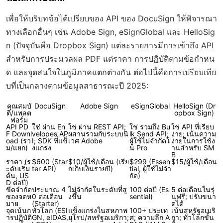
เพื่อให้บริบทข้อได้เปรียบของ API ของ DocuSign ให้พิจารณา
ทางเลือกอื่นๆ เช่น Adobe Sign, eSignGlobal และ HelloSig
n (ปัจจุบันคือ Dropbox Sign) แต่ละรายการมีการเข้าถึง API
สำหรับการประมวลผล PDF แต่ราคา การปฏิบัติตามข้อกำหน
ด และจุดสนใจในภูมิภาคแตกต่างกัน ต่อไปนี้คือการเปรียบเทีย
บที่เป็นกลางตามข้อมูลสาธารณะปี 2025:
คุณสมบั
DocuSign
Adobe Sign
eSignGlobal
HelloSign (Dr
ติ/แพลต
opbox Sign)
ฟอร์ม
API PD
ใช่ ผ่าน En
ใช่ ผ่าน REST API;
ใช่ รวมถึง Bu
ใช่ API ที่เรียบ
F Downl
velopes AP
ผสานรวมกับระบบนิ
lk Send API;
ง่าย; เน้นความ
oad (รว
I; SDK ที่แข็
เวศ Adobe
ผู้ใช้ไม่จำกัดใ
ง่ายในการใช้ง
ม/แยก)
งแกร่ง
น Pro
านสำหรับ SM
B
ราคา (ร
$600 (Star
$10/ผู้ใช้/เดือน (เรีย
$299 (Essen
$15/ผู้ใช้/เดือน
ะดับเริ่ม
ter API)
กเก็บเงินรายปี)
tial, ผู้ใช้ไม่จำ
ต้น, US
กัด)
D ต่อปี)
ขีดจำกัด
ประมาณ 4
ไม่จำกัดในระดับที่สู
100 ต่อปี (Es
5 ต่อเดือนในรุ่
ซองจดห
0 ต่อเดือน
งขึ้น
sential)
นฟรี; ปรับขนา
มาย
(Starter)
ดได้
จุดเน้นก
ทั่วโลก (ESI
แข็งแกร่งในสหภาพ
100+ ประเท
เน้นสหรัฐอเมริ
ารปฏิบัติ
GN, eIDAS,
ยุโรป/สหรัฐอเมริกา;
ศ; ความลึก A
กา; ทั่วโลกขั้น