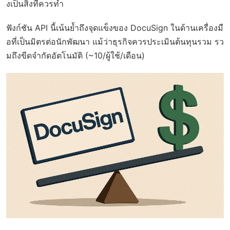
งเป็นสิ่งที่ควรทำ
ฟังก์ชัน API นี้เน้นย้ำถึงจุดแข็งของ DocuSign ในด้านเครื่องมื
อที่เป็นมิตรต่อนักพัฒนา แม้ว่าธุรกิจควรประเมินต้นทุนรวม รว
มถึงขีดจำกัดอัตโนมัติ (~10/ผู้ใช้/เดือน)