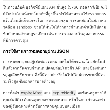
ในทางปฏิบัติ ธุรกิจที่มีแผน API ขั้นสูง (5760 ดอลลาร์/ปี) จะไ
ด้รับประโยชน์จากโควต้าที่สูงขึ้น ทำให้สามารถใช้ตรรกะการ
แจ้งเตือนที่แข็งแกร่งในการส่งแบบกลุ่ม การทดสอบในสภาพแ
วดล้อม sandbox ช่วยให้มั่นใจได้ว่าการกำหนดค่าเป็นไปตาม
ข้อกำหนดด้านกฎระเบียบ เช่น การตรวจสอบในอุตสาหกรรม
ที่มีการควบคุม
การใช้งานการหมดอายุผ่าน JSON
การหมดอายุจะปฏิเสธซองจดหมายที่ไม่ได้ลงนามโดยอัตโนมั
ติหลังจากวันครบกำหนด ปลดปล่อยโควต้า API และป้องกันกา
รสูญเสียทรัพยากร สิ่งนี้มีค่าอย่างยิ่งในไปป์ไลน์การขายที่มีคว
ามเร็วสูง ซึ่งเอกสารอาจค้างอยู่
การตั้งค่า
expireAfter
และ
expireNotify
จะซ้อนอยู่ภายใต้
คุณสมบัติระดับบนสุดของซองจดหมาย หรือในการกำหนดค่า
ของผู้รับเฉพาะสำหรับการควบคุมแบบละเอียด