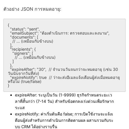
ตัวอย่าง JSON การหมดอายุ:
{

  "status": "sent",

  "emailSubject": "ต้องดำเนินการ: ตรวจสอบและลงนาม",

  "documents": [

    // ... (เหมือนกับข้างบน)

  ],

  "recipients": {

    "signers": [

      // ... (เหมือนกับข้างบน)

    ]

  },

  "expireAfter": "30",  // จำนวนวันจนกว่าจะหมดอายุ (เช่น 30 
วันนับจากวันที่ส่ง)

  "expireNotify": true  // ว่าจะส่งอีเมลแจ้งเตือนผู้ส่งเมื่อหมดอายุ
หรือไม่ (true/false)

expireAfter
: ระบุเป็นวัน (1-9999) ธุรกิจกำหนดระยะเว
ลาที่สั้นกว่า (7-14 วัน) สำหรับข้อตกลงเร่งด่วนเพื่อรักษาก
ระแส
expireNotify
: ค่าเริ่มต้นคือ false; การเปิดใช้งานจะแจ้งเ
ตือนผู้ส่งสำหรับการดำเนินการติดตามผล ผสานรวมกับระ
บบ CRM ได้อย่างราบรื่น