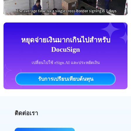
หยุดจ่ายเงินมากเกินไปสำหรับ
DocuSign
เปลี่ยนไปใช้ eSign.AI และประหยัดเงิน
รับการเปรียบเทียบต้นทุน
ติดต่อเรา