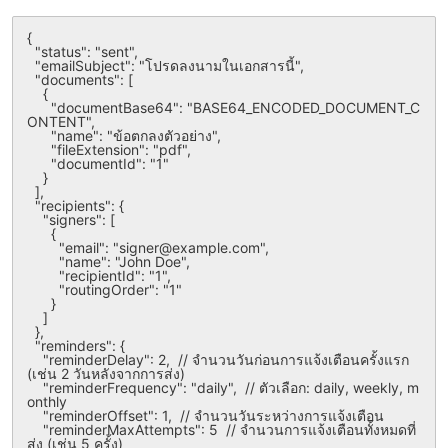
{

  "status": "sent",

  "emailSubject": "โปรดลงนามในเอกสารนี้",

  "documents": [

    {

      "documentBase64": "BASE64_ENCODED_DOCUMENT_C
ONTENT",

      "name": "ข้อตกลงตัวอย่าง",

      "fileExtension": "pdf",

      "documentId": "1"

    }

  ],

  "recipients": {

    "signers": [

      {

        "email": "signer@example.com",

        "name": "John Doe",

        "recipientId": "1",

        "routingOrder": "1"

      }

    ]

  },

  "reminders": {

    "reminderDelay": 2,  // จำนวนวันก่อนการแจ้งเตือนครั้งแรก 
(เช่น 2 วันหลังจากการส่ง)

    "reminderFrequency": "daily",  // ตัวเลือก: daily, weekly, m
onthly

    "reminderOffset": 1,  // จำนวนวันระหว่างการแจ้งเตือน

    "reminderMaxAttempts": 5  // จำนวนการแจ้งเตือนทั้งหมดที่
ส่ง (เช่น 5 ครั้ง)
