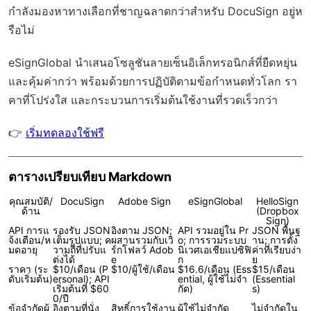
กำลังมองหาทางเลือกที่ชาญฉลาดกว่าสำหรับ DocuSign อยู่ห
รือไม่
eSignGlobal
นำเสนอโซลูชันลายเซ็นอิเล็กทรอนิกส์ที่ยืดหยุ่น
และคุ้มค่ากว่า พร้อมด้วย
การปฏิบัติตามข้อกำหนดทั่วโลก
รา
คาที่โปร่งใส และกระบวนการเริ่มต้นใช้งานที่รวดเร็วกว่า
👉
เริ่มทดลองใช้ฟรี
ตารางเปรียบเทียบ Markdown
คุณสมบัติ/
DocuSign
Adobe Sign
eSignGlobal
HelloSign
ด้าน
(Dropbox
Sign)
API การแ
รองรับ JSON
อิงตาม JSON;
API รวมอยู่ใน Pr
JSON พื้นฐ
จ้งเตือน/ห
เต็มรูปแบบ; ค
ผสานรวมกับเวิ
o; การรวมระบบ
าน; การตั้ง
มดอายุ
วามถี่ที่ปรับแ
ร์กโฟลว์ Adob
นิเวศเอเชียแปซิฟิ
ค่าที่เรียบง่า
ต่งได้
e
ก
ย
ราคา (ระ
$10/เดือน (P
$10/ผู้ใช้/เดือน
$16.6/เดือน (Ess
$15/เดือน
ดับเริ่มต้น)
ersonal); API
ential, ผู้ใช้ไม่จำ
(Essential
เริ่มต้นที่ $60
กัด)
s)
0/ปี
ข้อจำกัดผู้
อิงตามที่นั่ง
สิทธิ์การใช้งาน
ผู้ใช้ไม่จำกัด
ไม่จำกัดใน