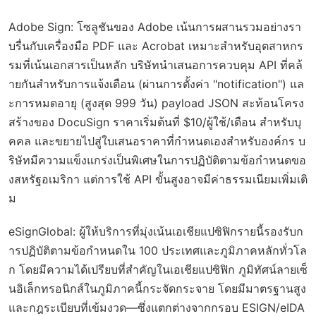
Adobe Sign
: โซลูชันของ Adobe เน้นการผสานรวมอย่างรา
บรื่นกับเครื่องมือ PDF และ Acrobat เหมาะสำหรับอุตสาหกร
รมที่เน้นเอกสารเป็นหลัก บริษัทนำเสนอการควบคุม API ที่คล้
ายกันสำหรับการแจ้งเตือน (ผ่านการตั้งค่า "notification") แล
ะการหมดอายุ (สูงสุด 999 วัน) payload JSON สะท้อนโครง
สร้างของ DocuSign ราคาเริ่มต้นที่ $10/ผู้ใช้/เดือน สำหรับบุ
คคล และขยายไปสู่ใบเสนอราคาที่กำหนดเองสำหรับองค์กร บ
ริษัทมีความแข็งแกร่งเป็นพิเศษในการปฏิบัติตามข้อกำหนดขอ
งสหรัฐอเมริกา แต่การใช้ API ขั้นสูงอาจมีค่าธรรมเนียมเพิ่มเติ
ม
eSignGlobal
: ผู้ให้บริการที่มุ่งเน้นเอเชียแปซิฟิกรายนี้รองรับก
ารปฏิบัติตามข้อกำหนดใน 100 ประเทศและภูมิภาคหลักทั่วโล
ก โดยมีความได้เปรียบที่สำคัญในเอเชียแปซิฟิก ภูมิทัศน์ลายเซ็
นอิเล็กทรอนิกส์ในภูมิภาคนี้กระจัดกระจาย โดยมีมาตรฐานสูง
และกฎระเบียบที่เข้มงวด—ซึ่งแตกต่างจากกรอบ ESIGN/eIDA