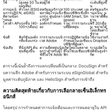
ใช้
(สูงสุด 50 ใน
ต่อผู้ใช้
ระดับที่สูงขึ้
แผนทีม)
น
การมุ่งเน้
ทั่วโลก (ESIG
สหรัฐอเมริกา/ส
100 ประเทศ; เอเ
สหรัฐอเมริก
นการปฏิบั
N, eIDAS)
หภาพยุโรปแข็ง
ชียแปซิฟิกเชิงลึก
ามุ่งเน้น; น
ติตามข้อก
แกร่ง; ศูนย์กลา
(iAM Smart, Sin
านาชาติพื้น
ำหนด
ง PDF
gpass)
ฐาน
โควต้า AP
แบ่งชั้น (40-
องค์กรกำหนดเ
รวม; การรวมระบ
ฟรี 20/เดือ
I
100+/เดือน)
อง
บที่ยืดหยุ่น
น; ขยายได้
โดยเสียค่าใ
ช้จ่าย
ข้อดี
ฟังก์ชันองค์ก
การรวมระบบนิ
การปฏิบัติตามข้อ
ใช้งานง่ายกั
รที่แข็งแกร่ง
เวศ Adobe
กำหนดในเอเชียแ
บ Dropbox
ปซิฟิกที่คุ้มค่า
ข้อเสีย
ที่นั่ง/API ต้น
ความยืดหยุ่นน้อ
เกิดใหม่ในตลาด
ระบบอัตโน
ทุนที่สูงขึ้น
ยกว่าสำหรับผู้ใ
ที่ไม่ใช่เอเชียแปซิ
มัติขั้นสูงจำ
ช้ที่ไม่ใช่ Adob
ฟิก
กัด
e
ตารางนี้เน้นย้ำถึงการแลกเปลี่ยนที่เป็นกลาง: DocuSign สำหรั
บความลึก Adobe สำหรับการรวมระบบ eSignGlobal สำหรับ
มูลค่าระดับภูมิภาค และ HelloSign สำหรับการเข้าถึง
ความคิดสุดท้ายเกี่ยวกับการเลือกลายเซ็นอิเล็กทร
อนิกส์
โดยสรุป การกำหนดค่าการแจ้งเตือนและการหมดอายุใน API