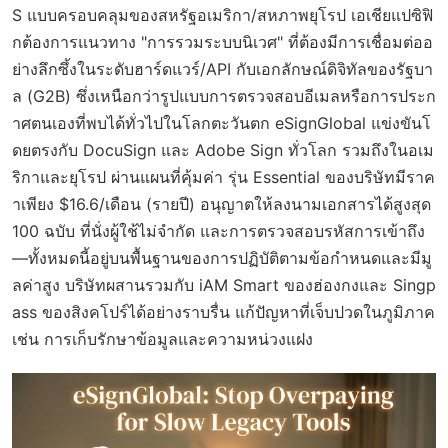
S แบบครอบคลุมของสหรัฐอเมริกา/สหภาพยุโรป เอเชียแปซิฟิ
กต้องการแนวทาง "การรวมระบบนิเวศ" ที่ต้องมีการเชื่อมต่ออ
ย่างลึกซึ้งในระดับฮาร์ดแวร์/API กับเอกลักษณ์ดิจิทัลของรัฐบา
ล (G2B) ซึ่งเหนือกว่ารูปแบบการตรวจสอบอีเมลหรือการประก
าศตนเองที่พบได้ทั่วไปในโลกตะวันตก eSignGlobal แข่งขันโ
ดยตรงกับ DocuSign และ Adobe Sign ทั่วโลก รวมถึงในอเม
ริกาและยุโรป ผ่านแผนที่คุ้มค่า รุ่น Essential ของบริษัทมีราค
าเพียง $16.6/เดือน (รายปี) อนุญาตให้ลงนามเอกสารได้สูงสุด
100 ฉบับ ที่นั่งผู้ใช้ไม่จำกัด และการตรวจสอบรหัสการเข้าถึง
—ทั้งหมดนี้อยู่บนพื้นฐานของการปฏิบัติตามข้อกำหนดและมีมู
ลค่าสูง บริษัทผสานรวมกับ iAM Smart ของฮ่องกงและ Singp
ass ของสิงคโปร์ได้อย่างราบรื่น แก้ปัญหาที่เจ็บปวดในภูมิภาค
เช่น การเก็บรักษาข้อมูลและความหน่วงแฝง