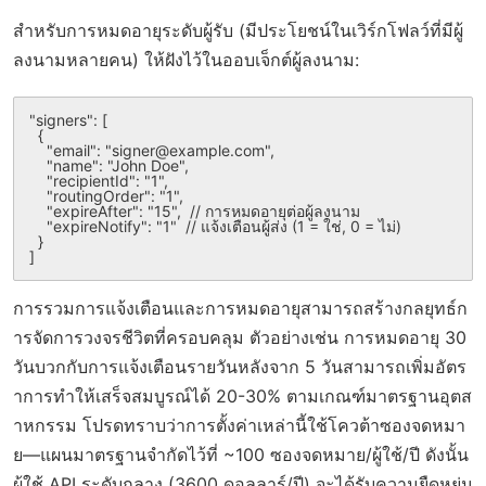
สำหรับการหมดอายุระดับผู้รับ (มีประโยชน์ในเวิร์กโฟลว์ที่มีผู้
ลงนามหลายคน) ให้ฝังไว้ในออบเจ็กต์ผู้ลงนาม:
"signers": [

  {

    "email": "signer@example.com",

    "name": "John Doe",

    "recipientId": "1",

    "routingOrder": "1",

    "expireAfter": "15",  // การหมดอายุต่อผู้ลงนาม

    "expireNotify": "1"  // แจ้งเตือนผู้ส่ง (1 = ใช่, 0 = ไม่)

  }

การรวมการแจ้งเตือนและการหมดอายุสามารถสร้างกลยุทธ์ก
ารจัดการวงจรชีวิตที่ครอบคลุม ตัวอย่างเช่น การหมดอายุ 30
วันบวกกับการแจ้งเตือนรายวันหลังจาก 5 วันสามารถเพิ่มอัตร
าการทำให้เสร็จสมบูรณ์ได้ 20-30% ตามเกณฑ์มาตรฐานอุตส
าหกรรม โปรดทราบว่าการตั้งค่าเหล่านี้ใช้โควต้าซองจดหมา
ย—แผนมาตรฐานจำกัดไว้ที่ ~100 ซองจดหมาย/ผู้ใช้/ปี ดังนั้น
ผู้ใช้ API ระดับกลาง (3600 ดอลลาร์/ปี) จะได้รับความยืดหยุ่น