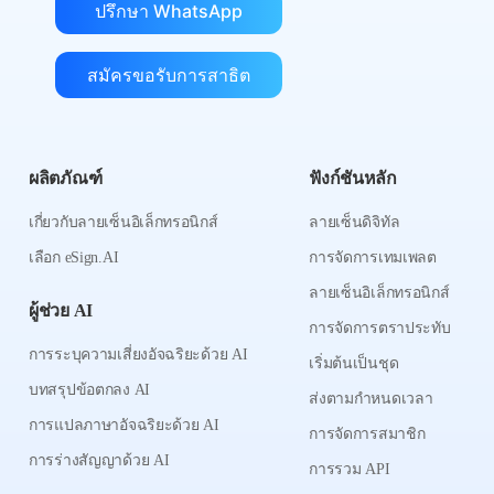
ปรึกษา WhatsApp
สมัครขอรับการสาธิต
ผลิตภัณฑ์
ฟังก์ชันหลัก
เกี่ยวกับลายเซ็นอิเล็กทรอนิกส์
ลายเซ็นดิจิทัล
เลือก eSign.AI
การจัดการเทมเพลต
ลายเซ็นอิเล็กทรอนิกส์
ผู้ช่วย AI
การจัดการตราประทับ
การระบุความเสี่ยงอัจฉริยะด้วย AI
เริ่มต้นเป็นชุด
บทสรุปข้อตกลง AI
ส่งตามกำหนดเวลา
การแปลภาษาอัจฉริยะด้วย AI
การจัดการสมาชิก
การร่างสัญญาด้วย AI
การรวม API