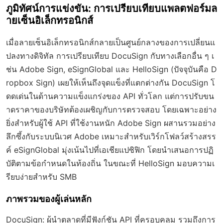
ภูมิทัศน์การแข่งขัน: การเปรียบเทียบแพลตฟอร์มล
ายเซ็นอิเล็กทรอนิกส์
เมื่อลายเซ็นอิเล็กทรอนิกส์กลายเป็นศูนย์กลางของการเปลี่ยนแ
ปลงทางดิจิทัล การเปรียบเทียบ DocuSign กับทางเลือกอื่น ๆ เ
ช่น Adobe Sign, eSignGlobal และ HelloSign (ปัจจุบันคือ D
ropbox Sign) เผยให้เห็นถึงจุดแข็งที่แตกต่างกัน DocuSign โ
ดดเด่นในด้านความแข็งแกร่งของ API ทั่วโลก แต่การปรับขน
าดราคาของบริษัทต้องเผชิญกับการตรวจสอบ โดยเฉพาะอย่าง
ยิ่งสำหรับผู้ใช้ API ที่ใช้งานหนัก Adobe Sign ผสานรวมอย่าง
ลึกซึ้งกับระบบนิเวศ Adobe เหมาะสำหรับเวิร์กโฟลว์สร้างสรร
ค์ eSignGlobal มุ่งเน้นไปที่เอเชียแปซิฟิก โดยนำเสนอการปฏิ
บัติตามข้อกำหนดในท้องถิ่น ในขณะที่ HelloSign มอบความเ
รียบง่ายสำหรับ SMB
ภาพรวมของผู้เล่นหลัก
DocuSign
: ผู้นำตลาดที่มีฟังก์ชัน API ที่ครอบคลุม รวมถึงการ