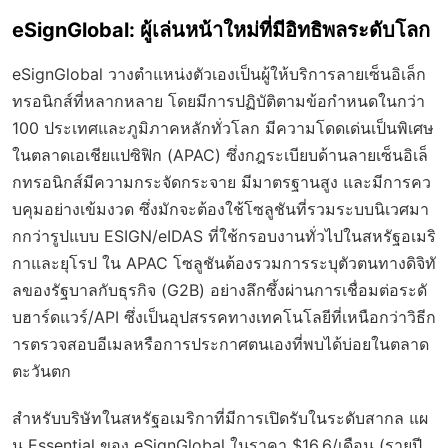
eSignGlobal: ผู้เล่นหน้าใหม่ที่มีอิทธิพลระดับโลก
eSignGlobal วางตำแหน่งตัวเองเป็นผู้ให้บริการลายเซ็นอิเล็ก
ทรอนิกส์ที่หลากหลาย โดยมีการปฏิบัติตามข้อกำหนดในกว่า
100 ประเทศและภูมิภาคหลักทั่วโลก มีความโดดเด่นเป็นพิเศษ
ในตลาดเอเชียแปซิฟิก (APAC) ซึ่งกฎระเบียบด้านลายเซ็นอิเล็
กทรอนิกส์มีความกระจัดกระจาย มีมาตรฐานสูง และมีการคว
บคุมอย่างเข้มงวด ซึ่งมักจะต้องใช้โซลูชันที่รวมระบบนิเวศมา
กกว่ารูปแบบ ESIGN/eIDAS ที่ใช้กรอบงานทั่วไปในสหรัฐอเมริ
กาและยุโรป ใน APAC โซลูชันต้องรวมการระบุตัวตนทางดิจิทั
ลของรัฐบาลกับธุรกิจ (G2B) อย่างลึกซึ้งผ่านการเชื่อมต่อระดั
บฮาร์ดแวร์/API ซึ่งเป็นอุปสรรคทางเทคโนโลยีที่เหนือกว่าวิธีก
ารตรวจสอบอีเมลหรือการประกาศตนเองที่พบได้บ่อยในตลาด
ตะวันตก
สำหรับบริษัทในสหรัฐอเมริกาที่มีการเปิดรับในระดับสากล แผ
น Essential ของ eSignGlobal ในราคา $16.6/เดือน (รายปี