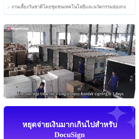
งานเลี้ยงวันชาติโดยชุมชนเทคโนโลยีและนวัตกรรมฮ่องกง
หยุดจ่ายเงินมากเกินไปสำหรับ
DocuSign