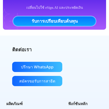
เปลี่ยนไปใช้ eSign.AI และประหยัดเงิน
รับการเปรียบเทียบต้นทุน
ติดต่อเรา
ปรึกษา WhatsApp
สมัครขอรับการสาธิต
ผลิตภัณฑ์
ฟังก์ชันหลัก