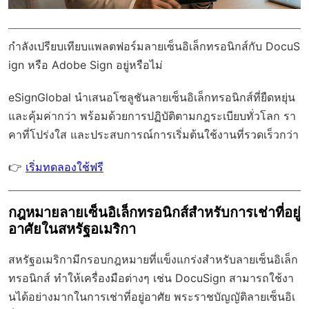
กำลังเปรียบเทียบแพลตฟอร์มลายเซ็นอิเล็กทรอนิกส์กับ DocuS
ign หรือ Adobe Sign อยู่หรือไม่
eSignGlobal
นำเสนอโซลูชันลายเซ็นอิเล็กทรอนิกส์ที่ยืดหยุ่น
และคุ้มค่ากว่า พร้อมด้วย
การปฏิบัติตามกฎระเบียบทั่วโลก
รา
คาที่โปร่งใส และประสบการณ์การเริ่มต้นใช้งานที่รวดเร็วกว่า
👉
เริ่มทดลองใช้ฟรี
กฎหมายลายเซ็นอิเล็กทรอนิกส์สำหรับการเช่าที่อยู่
อาศัยในสหรัฐอเมริกา
สหรัฐอเมริกามีกรอบกฎหมายที่แข็งแกร่งสำหรับลายเซ็นอิเล็ก
ทรอนิกส์ ทำให้เครื่องมือต่างๆ เช่น DocuSign สามารถใช้งา
นได้อย่างมากในการเช่าที่อยู่อาศัย พระราชบัญญัติลายเซ็นอิเ