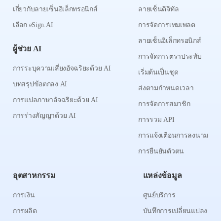
เกี่ยวกับลายเซ็นอิเล็กทรอนิกส์
ลายเซ็นดิจิทัล
เลือก eSign.AI
การจัดการเทมเพลต
ลายเซ็นอิเล็กทรอนิกส์
ผู้ช่วย AI
การจัดการตราประทับ
การระบุความเสี่ยงอัจฉริยะด้วย AI
เริ่มต้นเป็นชุด
บทสรุปข้อตกลง AI
ส่งตามกำหนดเวลา
การแปลภาษาอัจฉริยะด้วย AI
การจัดการสมาชิก
การร่างสัญญาด้วย AI
การรวม API
การแจ้งเตือนการลงนาม
การยืนยันตัวตน
อุตสาหกรรม
แหล่งข้อมูล
การเงิน
ศูนย์บริการ
การผลิต
บันทึกการเปลี่ยนแปลง