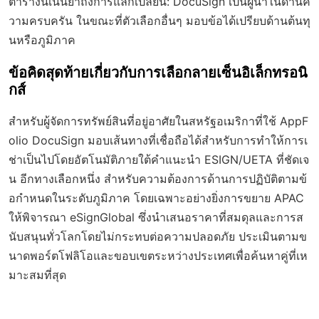
ตารางนี้เน้นย้ำถึงการแลกเปลี่ยน: DocuSign เป็นผู้นำในด้านค
วามครบครัน ในขณะที่ตัวเลือกอื่นๆ มอบข้อได้เปรียบด้านต้นทุ
นหรือภูมิภาค
ข้อคิดสุดท้ายเกี่ยวกับการเลือกลายเซ็นอิเล็กทรอนิ
กส์
สำหรับผู้จัดการทรัพย์สินที่อยู่อาศัยในสหรัฐอเมริกาที่ใช้ AppF
olio DocuSign มอบเส้นทางที่เชื่อถือได้สำหรับการทำให้การเ
ช่าเป็นไปโดยอัตโนมัติภายใต้คำแนะนำ ESIGN/UETA ที่ชัดเจ
น อีกทางเลือกหนึ่ง สำหรับความต้องการด้านการปฏิบัติตามข้
อกำหนดในระดับภูมิภาค โดยเฉพาะอย่างยิ่งการขยาย APAC
ให้พิจารณา eSignGlobal ซึ่งนำเสนอราคาที่สมดุลและการส
นับสนุนทั่วโลกโดยไม่กระทบต่อความปลอดภัย ประเมินตามข
นาดพอร์ตโฟลิโอและขอบเขตระหว่างประเทศเพื่อค้นหาคู่ที่เห
มาะสมที่สุด