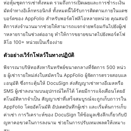
ห่อหุ้มชุดการเช่าทั้งหมด รวมถึงการเปิดเผยและการชำระเงิน
มัดจำทางอิเล็กทรอนิกส์ ทั้งหมดนี้ได้รับการติดตามภายในแดช
บอร์ดของ AppFolio สำหรับพอร์ตโฟลิโอหลายหน่วย คุณสมบั
ติการส่งจำนวนมากช่วยให้สามารถแจกจ่ายพร้อมกันไปยังผู้เช่
าหลายรายในช่วงต่ออายุ ทำให้การขยายขนาดไปยังพอร์ตโฟ
ลิโอ 100+ หน่วยเป็นเรื่องง่าย
ตัวอย่างเวิร์กโฟลว์ในทางปฏิบัติ
พิจารณาบริษัทอสังหาริมทรัพย์ขนาดกลางที่จัดการ 500 หน่ว
ย ผู้เช่ารายใหม่ส่งใบสมัครใน AppFolio ผู้จัดการตรวจสอบแล
ะอนุมัติ ซึ่งกระตุ้นให้ DocuSign ส่งสัญญาเช่าทางอีเมลหรือ
SMS ผู้เช่าลงนามบนอุปกรณ์ใดก็ได้ โดยมีการแจ้งเตือนโดยอั
ตโนมัติหากจำเป็น สัญญาเช่าที่เสร็จสมบูรณ์จะถูกเก็บถาวรใน
AppFolio โดยอัตโนมัติ อัปเดตบันทึกผู้เช่า และเริ่มต้นการเก็บ
ค่าเช่า การวิเคราะห์ของ DocuSign ให้ข้อมูลเชิงลึกเกี่ยวกับปั
ญหาคอขวดในการลงนาม ช่วยในการปรับเทมเพลตให้เหมาะ
สม