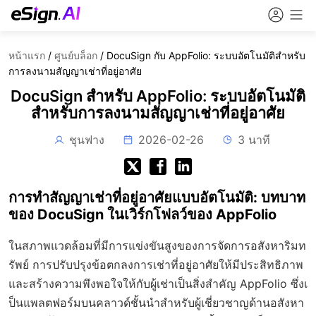
หน้าแรก
/
ศูนย์บล็อก
/
DocuSign กับ AppFolio: ระบบอัตโนมัติสำหรับ
การลงนามสัญญาเช่าที่อยู่อาศัย
DocuSign สำหรับ AppFolio: ระบบอัตโนมัติ
สำหรับการลงนามสัญญาเช่าที่อยู่อาศัย
ชุนฟาง
2026-02-26
3 นาที
การทำสัญญาเช่าที่อยู่อาศัยแบบอัตโนมัติ: บทบาท
ของ DocuSign ในเวิร์กโฟลว์ของ AppFolio
ในสภาพแวดล้อมที่มีการแข่งขันสูงของการจัดการอสังหาริมท
รัพย์ การปรับปรุงข้อตกลงการเช่าที่อยู่อาศัยให้มีประสิทธิภาพ
และสร้างความพึงพอใจให้กับผู้เช่าเป็นสิ่งสำคัญ AppFolio ซึ่งเ
ป็นแพลตฟอร์มบนคลาวด์ชั้นนำสำหรับผู้เชี่ยวชาญด้านอสังหา