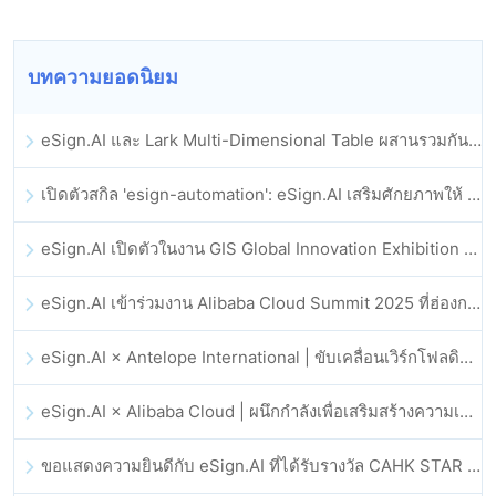
บทความยอดนิยม
eSign.AI และ Lark Multi-Dimensional Table ผสานรวมกันอย่างเป็นทางการ: การลงนามและการเก็บถาวรสัญญาอิเล็กทรอนิกส์แบบอัตโนมัติเต็มรูปแบบ
เปิดตัวสกิล 'esign-automation': eSign.AI เสริมศักยภาพให้ OpenClaw ด้วยลายเซ็นอิเล็กทรอนิกส์อัตโนมัติ
eSign.AI เปิดตัวในงาน GIS Global Innovation Exhibition 2025
eSign.AI เข้าร่วมงาน Alibaba Cloud Summit 2025 ที่ฮ่องกง เพื่อขับเคลื่อนนวัตกรรมคลาวด์ที่ขับเคลื่อนด้วย AI และความเชื่อมั่นทางดิจิทัล
eSign.AI × Antelope International | ขับเคลื่อนเวิร์กโฟลดิจิทัลที่ปลอดภัยและขับเคลื่อนด้วย AI
eSign.AI × Alibaba Cloud | ผนึกกำลังเพื่อเสริมสร้างความเชื่อมั่นดิจิทัลระดับโลกสำหรับฟินเทค
ขอแสดงความยินดีกับ eSign.AI ที่ได้รับรางวัล CAHK STAR Award 2025