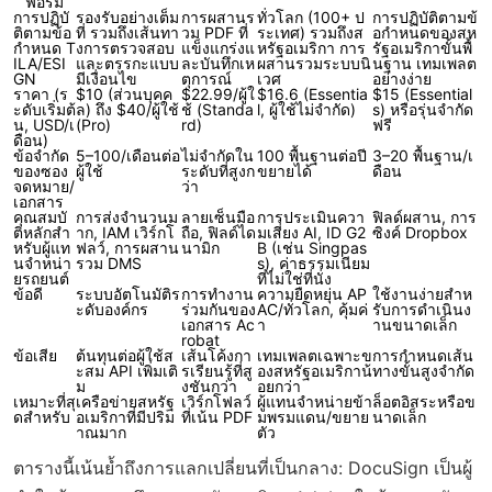
ฟอร์ม
การปฏิบั
รองรับอย่างเต็ม
การผสานร
ทั่วโลก (100+ ป
การปฏิบัติตามข้
ติตามข้อ
ที่ รวมถึงเส้นทา
วม PDF ที่
ระเทศ) รวมถึงส
อกำหนดของสห
กำหนด T
งการตรวจสอบ
แข็งแกร่งแ
หรัฐอเมริกา การ
รัฐอเมริกาขั้นพื้
ILA/ESI
และตรรกะแบบ
ละบันทึกเห
ผสานรวมระบบนิ
นฐาน เทมเพลต
GN
มีเงื่อนไข
ตุการณ์
เวศ
อย่างง่าย
ราคา (ร
$10 (ส่วนบุคค
$22.99/ผู้ใ
$16.6 (Essentia
$15 (Essential
ะดับเริ่มต้
ล) ถึง $40/ผู้ใช้
ช้ (Standa
l, ผู้ใช้ไม่จำกัด)
s) หรือรุ่นจำกัด
น, USD/เ
(Pro)
rd)
ฟรี
ดือน)
ข้อจำกัด
5–100/เดือนต่อ
ไม่จำกัดใน
100 พื้นฐานต่อปี
3–20 พื้นฐาน/เ
ของซอง
ผู้ใช้
ระดับที่สูงก
ขยายได้
ดือน
จดหมาย/
ว่า
เอกสาร
คุณสมบั
การส่งจำนวนม
ลายเซ็นมือ
การประเมินควา
ฟิลด์ผสาน, การ
ติหลักสำ
าก, IAM เวิร์กโ
ถือ, ฟิลด์ได
มเสี่ยง AI, ID G2
ซิงค์ Dropbox
หรับผู้แท
ฟลว์, การผสาน
นามิก
B (เช่น Singpas
นจำหน่า
รวม DMS
s), ค่าธรรมเนียม
ยรถยนต์
ที่ไม่ใช่ที่นั่ง
ข้อดี
ระบบอัตโนมัติร
การทำงาน
ความยืดหยุ่น AP
ใช้งานง่ายสำห
ะดับองค์กร
ร่วมกันของ
AC/ทั่วโลก, คุ้มค่
รับการดำเนินง
เอกสาร Ac
า
านขนาดเล็ก
robat
ข้อเสีย
ต้นทุนต่อผู้ใช้ส
เส้นโค้งกา
เทมเพลตเฉพาะข
การกำหนดเส้น
ะสม API เพิ่มเติ
รเรียนรู้ที่สู
องสหรัฐอเมริกาน้
ทางขั้นสูงจำกัด
ม
งชันกว่า
อยกว่า
เหมาะที่สุ
เครือข่ายสหรัฐ
เวิร์กโฟลว์
ผู้แทนจำหน่ายข้า
ล็อตอิสระหรือข
ดสำหรับ
อเมริกาที่มีปริม
ที่เน้น PDF
มพรมแดน/ขยาย
นาดเล็ก
าณมาก
ตัว
ตารางนี้เน้นย้ำถึงการแลกเปลี่ยนที่เป็นกลาง: DocuSign เป็นผู้