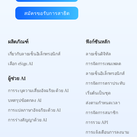
สมัครขอรับการสาธิต
ผลิตภัณฑ์
ฟังก์ชันหลัก
เกี่ยวกับลายเซ็นอิเล็กทรอนิกส์
ลายเซ็นดิจิทัล
เลือก eSign.AI
การจัดการเทมเพลต
ลายเซ็นอิเล็กทรอนิกส์
ผู้ช่วย AI
การจัดการตราประทับ
การระบุความเสี่ยงอัจฉริยะด้วย AI
เริ่มต้นเป็นชุด
บทสรุปข้อตกลง AI
ส่งตามกำหนดเวลา
การแปลภาษาอัจฉริยะด้วย AI
การจัดการสมาชิก
การร่างสัญญาด้วย AI
การรวม API
การแจ้งเตือนการลงนาม