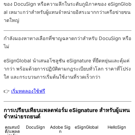
ของ DocuSign หรือความลึกในระดับภูมิภาคของ eSignGlob
al เหมาะกว่าสำหรับผู้แทนจำหน่ายอิสระมากกว่าเครือข่ายขน
าดใหญ่
กำลังมองหาทางเลือกที่ชาญฉลาดกว่าสำหรับ DocuSign หรือ
ไม่
eSignGlobal
นำเสนอโซลูชัน eSignature ที่ยืดหยุ่นและคุ้มค่
ากว่า พร้อมด้วย
การปฏิบัติตามกฎระเบียบทั่วโลก
ราคาที่โปร่ง
ใส และกระบวนการเริ่มต้นใช้งานที่รวดเร็วกว่า
👉
เริ่มทดลองใช้ฟรี
การเปรียบเทียบแพลตฟอร์ม eSignature สำหรับผู้แทน
จำหน่ายรถยนต์
คุณสมบั
DocuSign
Adobe Sig
eSignGlobal
HelloSign
ติ/แพลต
n