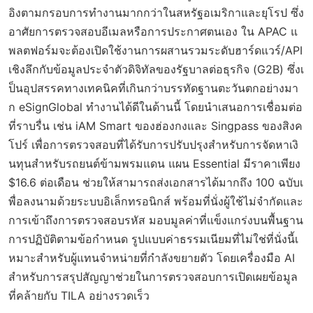
อิงตามกรอบการทำงานมากกว่าในสหรัฐอเมริกาและยุโรป ซึ่ง
อาศัยการตรวจสอบอีเมลหรือการประกาศตนเอง ใน APAC แ
พลตฟอร์มจะต้องเปิดใช้งานการผสานรวมระดับฮาร์ดแวร์/API
เชิงลึกกับข้อมูลประจำตัวดิจิทัลของรัฐบาลต่อธุรกิจ (G2B) ซึ่งเ
ป็นอุปสรรคทางเทคนิคที่เกินกว่าบรรทัดฐานตะวันตกอย่างมา
ก eSignGlobal ทำงานได้ดีในด้านนี้ โดยนำเสนอการเชื่อมต่อ
ที่ราบรื่น เช่น iAM Smart ของฮ่องกงและ Singpass ของสิงค
โปร์ เพื่อการตรวจสอบที่ได้รับการปรับปรุงสำหรับการจัดหาเงิ
นทุนสำหรับรถยนต์ข้ามพรมแดน แผน Essential มีราคาเพียง
$16.6 ต่อเดือน ช่วยให้สามารถส่งเอกสารได้มากถึง 100 ฉบับเ
พื่อลงนามด้วยระบบอิเล็กทรอนิกส์ พร้อมที่นั่งผู้ใช้ไม่จำกัดและ
การเข้าถึงการตรวจสอบรหัส มอบมูลค่าที่แข็งแกร่งบนพื้นฐาน
การปฏิบัติตามข้อกำหนด รูปแบบค่าธรรมเนียมที่ไม่ใช่ที่นั่งนี้เ
หมาะสำหรับผู้แทนจำหน่ายที่กำลังขยายตัว โดยเครื่องมือ AI
สำหรับการสรุปสัญญาช่วยในการตรวจสอบการเปิดเผยข้อมูล
ที่คล้ายกับ TILA อย่างรวดเร็ว