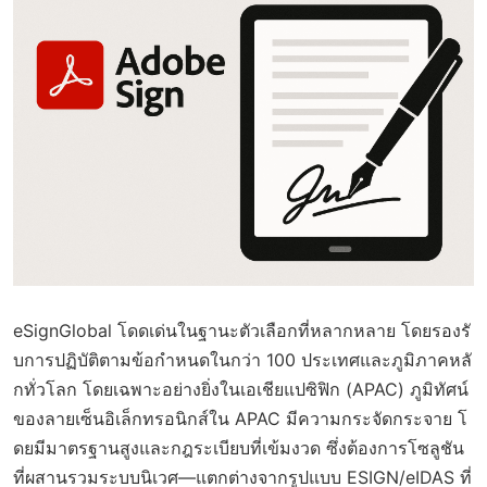
eSignGlobal โดดเด่นในฐานะตัวเลือกที่หลากหลาย โดยรองรั
บการปฏิบัติตามข้อกำหนดในกว่า 100 ประเทศและภูมิภาคหลั
กทั่วโลก โดยเฉพาะอย่างยิ่งในเอเชียแปซิฟิก (APAC) ภูมิทัศน์
ของลายเซ็นอิเล็กทรอนิกส์ใน APAC มีความกระจัดกระจาย โ
ดยมีมาตรฐานสูงและกฎระเบียบที่เข้มงวด ซึ่งต้องการโซลูชัน
ที่ผสานรวมระบบนิเวศ—แตกต่างจากรูปแบบ ESIGN/eIDAS ที่