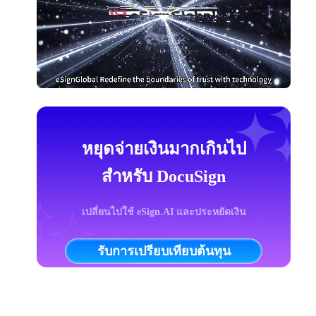
หยุดจ่ายเงินมากเกินไป
สำหรับ DocuSign
เปลี่ยนไปใช้ eSign.AI และประหยัดเงิน
รับการเปรียบเทียบต้นทุน