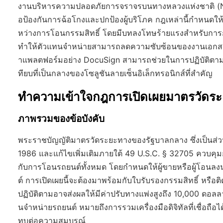
งานบริหารความปลอดภัยการจราจรบนทางหลวงแห่งชาติ (NH
อป้องกันการฉ้อโกงและปกป้องผู้บริโภค กฎเหล่านี้กำหนดให
หว่างการโอนกรรมสิทธิ์ โดยมีบทลงโทษร้ายแรงสำหรับการกระท
ทำให้ตัวแทนจำหน่ายสามารถลดความซับซ้อนของงานเอกสา
าแพลตฟอร์มอย่าง DocuSign สามารถช่วยในการปฏิบัติตามข
ทียบที่เป็นกลางของโซลูชันลายเซ็นอิเล็กทรอนิกส์ที่สำคัญ
ทำความเข้าใจกฎการเปิดเผยมาตรวัดร
ภาพรวมของข้อบังคับ
พระราชบัญญัติมาตรวัดระยะทางของรัฐบาลกลาง ซึ่งเป็นส่ว
1986 และแก้ไขเพิ่มเติมภายใต้ 49 U.S.C. § 32705 ควบคุ
กับการโอนรถยนต์ทั้งหมด โดยกำหนดให้ผู้ขายหรือผู้โอนล
ต์ การเปิดเผยนี้จะต้องมาพร้อมกับใบรับรองกรรมสิทธิ์ หรือต
ปฏิบัติตามอาจส่งผลให้มีค่าปรับทางแพ่งสูงถึง 10,000 ดอ
นจำหน่ายรถยนต์ หมายถึงการรวมเครื่องมือดิจิทัลที่เชื่อถือ
ทบต่อความสมบูรณ์