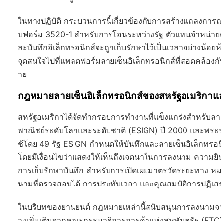
ในทางปฏิบัติ กระบวนการนี้เกี่ยวข้องกับการสร้างแถลงกา
บฟอร์ม 3520-1 สำหรับการโอนระหว่างรัฐ ตัวแทนจำหน่ายต้
ละบันทึกอิเล็กทรอนิกส์จะถูกเก็บรักษาไว้เป็นเวลาอย่างน้อย
จุดสนใจไปที่แพลตฟอร์มลายเซ็นอิเล็กทรอนิกส์ที่สอดคล้อง
าย
กฎหมายลายเซ็นอิเล็กทรอนิกส์ของสหรัฐอเมริกาแล
สหรัฐอเมริกาได้จัดทำกรอบการทำงานที่แข็งแกร่งสำหรับลาย
พาณิชย์ระดับโลกและระดับชาติ (ESIGN) ปี 2000 และพระรา
ช้โดย 49 รัฐ ESIGN กำหนดให้บันทึกและลายเซ็นอิเล็กทรอน
โดยมีเงื่อนไขว่าแสดงให้เห็นถึงเจตนาในการลงนาม ความ
การเก็บรักษาบันทึก สำหรับการเปิดเผยมาตรวัดระยะทาง หมา
นามที่ตรวจสอบได้ การประทับเวลา และคุณสมบัติการปฏิเสธ
ในบริบทของยานยนต์ กฎหมายเหล่านี้สนับสนุนการลงนามจาก
างเพิ่มเติมจากคณะกรรมาธิการการค้าแห่งสหพันธรัฐ (FTC) เก