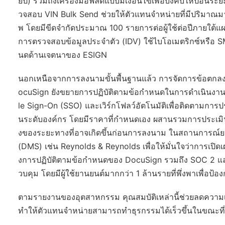
ยปี) รวมถึงเครื่องมือฟิลด์แบบมีเงื่อนไขเพื่อบังคับให้ป้อน
วจสอบ VIN Bulk Send ช่วยให้ตัวแทนจำหน่ายที่มีปริมาณ
พ โดยมีขีดจำกัดประมาณ 100 รายการต่อผู้ใช้ต่อปีภายใต้แผ
การตรวจสอบข้อมูลประจำตัว (IDV) ใช้ไบโอเมตริกซ์หรือ SM
นดด้านเจตนาของ ESIGN
นอกเหนือจากการลงนามขั้นพื้นฐานแล้ว การจัดการข้อตกล
ocuSign ยังขยายการปฏิบัติตามข้อกำหนดในการดำเนินงาน
le Sign-On (SSO) และเวิร์กโฟลว์อัตโนมัติเพื่อติดตามกา
นระดับองค์กร โดยมีราคาที่กำหนดเอง ผสานรวมการประเมินคว
งของระยะทางที่อาจเกิดขึ้นก่อนการลงนาม ในสถานการณ์ย
(DMS) เช่น Reynolds & Reynolds เพื่อให้มั่นใจว่าการเปิด
งการปฏิบัติตามข้อกำหนดของ DocuSign รวมถึง SOC 2 แล
วบคุม โดยมีผู้ใช้ยานยนต์มากกว่า 1 ล้านรายที่พึ่งพาเพื่อป้
ตามรายงานของอุตสาหกรรม คุณสมบัติเหล่านี้ช่วยลดความเ
ทำให้ตัวแทนจำหน่ายสามารถทำธุรกรรมได้เร็วขึ้นในขณะท