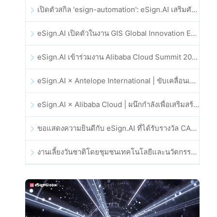
เปิดตัวสกิล 'esign-automation': eSign.AI เสริมศักยภาพให้ OpenClaw ด้วยลายเซ็นอิเล็กทรอนิกส์อัตโนมัติ
eSign.AI เปิดตัวในงาน GIS Global Innovation Exhibition 2025
eSign.AI เข้าร่วมงาน Alibaba Cloud Summit 2025 ที่ฮ่องกง เพื่อขับเคลื่อนนวัตกรรมคลาวด์ที่ขับเคลื่อนด้วย AI และความเชื่อมั่นทางดิจิทัล
eSign.AI × Antelope International | ขับเคลื่อนเวิร์กโฟลดิจิทัลที่ปลอดภัยและขับเคลื่อนด้วย AI
eSign.AI × Alibaba Cloud | ผนึกกำลังเพื่อเสริมสร้างความเชื่อมั่นดิจิทัลระดับโลกสำหรับฟินเทค
ขอแสดงความยินดีกับ eSign.AI ที่ได้รับรางวัล CAHK STAR Award 2025
งานเลี้ยงวันชาติโดยชุมชนเทคโนโลยีและนวัตกรรมฮ่องกง