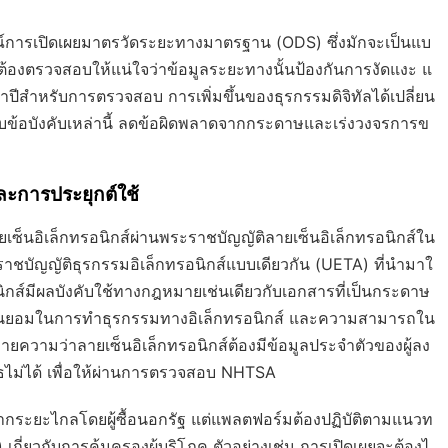
รณ์การเปิดเผยมาตรวัดระยะทางมาตรฐาน (ODS) ซึ่งมักจะเป็นแบ
องตรวจสอบให้แน่ใจว่าข้อมูลระยะทางนั้นป้องกันการงัดแงะ แ
ห้าปีสำหรับการตรวจสอบ การเพิ่มขึ้นของธุรกรรมดิจิทัลได้เปลี่ยน
กับข้อบังคับเหล่านี้ ลดข้อผิดพลาดจากกระดาษและเร่งวงจรการข
ะการประยุกต์ใช้
เซ็นอิเล็กทรอนิกส์ผ่านพระราชบัญญัติลายเซ็นอิเล็กทรอนิกส์ใน
ชบัญญัติธุรกรรมอิเล็กทรอนิกส์แบบเดียวกัน (UETA) ที่นำมาใ
ิกส์มีผลบังคับใช้ทางกฎหมายเช่นเดียวกับเอกสารที่เป็นกระดาษ
ยินยอมในการทำธุรกรรมทางอิเล็กทรอนิกส์ และความสามารถใน
ยความว่าลายเซ็นอิเล็กทรอนิกส์ต้องมีข้อมูลประจำตัวของผู้ลง
ไม่ได้ เพื่อให้ผ่านการตรวจสอบ NHTSA
ระยะไกลโดยผู้ซื้อนอกรัฐ แต่แพลตฟอร์มต้องปฏิบัติตามแนวท
ี่ยวกับการคุ้มครองผู้บริโภค ตัวอย่างเช่น การเปิดเผยจะต้องไ