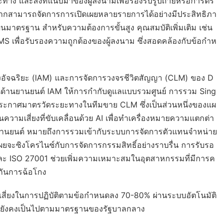
ระยะทาง และสิ่งที่แนบมาของผู้ลงนามเพื่อรองรับรูปถ่ายหรือการตร
มากสามารถจัดการการเปิดเผยหลายรายการได้อย่างมีประสิทธิภา
นมาตรฐาน สำหรับความต้องการขั้นสูง คุณสมบัติเพิ่มเติม เช่น
S เพื่อรับรองความถูกต้องของผู้ลงนาม ซึ่งสอดคล้องกับข้อกำห
งอัจฉริยะ (IAM) และการจัดการวงจรชีวิตสัญญา (CLM) ของ D
ด้านยานยนต์ IAM ให้การกำกับดูแลแบบรวมศูนย์ การรวม Sing
รประกาศมาตรวัดระยะทางในทีมขาย CLM ซึ่งเป็นส่วนหนึ่งของแผ
ามเสี่ยงที่ขับเคลื่อนด้วย AI เพื่อทำเครื่องหมายความแตกต่า
านยนต์ หมายถึงการรวมเข้ากับระบบการจัดการตัวแทนจำหน่าย
เผยจะซิงโครไนซ์กับการจัดการกรรมสิทธิ์อย่างราบรื่น การรับรอ
ะ ISO 27001 ช่วยเพิ่มความเหมาะสมในอุตสาหกรรมที่มีการค
องกันการฉ้อโกง
สี่ยงในการปฏิบัติตามข้อกำหนดลง 70-80% ผ่านระบบอัตโนมัติ
ี่ยังคงเป็นไปตามมาตรฐานของรัฐบาลกลาง