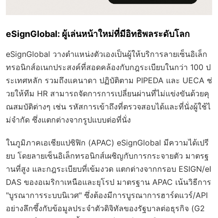
eSignGlobal: ผู้เล่นหน้าใหม่ที่มีอิทธิพลระดับโลก
eSignGlobal วางตำแหน่งตัวเองเป็นผู้ให้บริการลายเซ็นอิเล็ก
ทรอนิกส์อเนกประสงค์ที่สอดคล้องกับกฎระเบียบในกว่า 100 ป
ระเทศหลัก รวมถึงแคนาดา ปฏิบัติตาม PIPEDA และ UECA ช่
วยให้ทีม HR สามารถจัดการการเปลี่ยนผ่านที่ไม่แข่งขันด้วยคุ
ณสมบัติต่างๆ เช่น รหัสการเข้าถึงที่ตรวจสอบได้และที่นั่งผู้ใช้ไ
ม่จำกัด ซึ่งแตกต่างจากรูปแบบต่อที่นั่ง
ในภูมิภาคเอเชียแปซิฟิก (APAC) eSignGlobal มีความได้เปรี
ยบ โดยลายเซ็นอิเล็กทรอนิกส์เผชิญกับการกระจายตัว มาตรฐ
านที่สูง และกฎระเบียบที่เข้มงวด แตกต่างจากกรอบ ESIGN/eI
DAS ของอเมริกาเหนือและยุโรป มาตรฐาน APAC เน้นวิธีการ
"บูรณาการระบบนิเวศ" ซึ่งต้องมีการบูรณาการฮาร์ดแวร์/API
อย่างลึกซึ้งกับข้อมูลประจำตัวดิจิทัลของรัฐบาลต่อธุรกิจ (G2