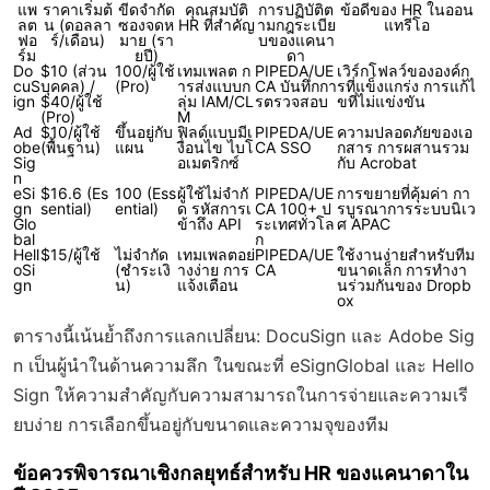
แพ
ราคาเริ่มต้
ขีดจำกัด
คุณสมบัติ
การปฏิบัติต
ข้อดีของ HR ในออน
ลต
น (ดอลลา
ซองจดห
HR ที่สำคัญ
ามกฎระเบีย
แทรีโอ
ฟอ
ร์/เดือน)
มาย (รา
บของแคนา
ร์ม
ยปี)
ดา
Do
$10 (ส่วน
100/ผู้ใช้
เทมเพลต ก
PIPEDA/UE
เวิร์กโฟลว์ขององค์ก
cuS
บุคคล) /
(Pro)
ารส่งแบบก
CA บันทึกกา
รที่แข็งแกร่ง การแก้ไ
ign
$40/ผู้ใช้
ลุ่ม IAM/CL
รตรวจสอบ
ขที่ไม่แข่งขัน
(Pro)
M
Ad
$10/ผู้ใช้
ขึ้นอยู่กับ
ฟิลด์แบบมีเ
PIPEDA/UE
ความปลอดภัยของเอ
obe
(พื้นฐาน)
แผน
งื่อนไข ไบโ
CA SSO
กสาร การผสานรวม
Sig
อเมตริกซ์
กับ Acrobat
n
eSi
$16.6 (Es
100 (Ess
ผู้ใช้ไม่จำกั
PIPEDA/UE
การขยายที่คุ้มค่า กา
gn
sential)
ential)
ด รหัสการเ
CA 100+ ป
รบูรณาการระบบนิเว
Glo
ข้าถึง API
ระเทศทั่วโล
ศ APAC
bal
ก
Hell
$15/ผู้ใช้
ไม่จำกัด
เทมเพลตอย่
PIPEDA/UE
ใช้งานง่ายสำหรับทีม
oSi
(ชำระเงิ
างง่าย การ
CA
ขนาดเล็ก การทำงา
gn
น)
แจ้งเตือน
นร่วมกันของ Dropb
ox
ตารางนี้เน้นย้ำถึงการแลกเปลี่ยน: DocuSign และ Adobe Sig
n เป็นผู้นำในด้านความลึก ในขณะที่ eSignGlobal และ Hello
Sign ให้ความสำคัญกับความสามารถในการจ่ายและความเรี
ยบง่าย การเลือกขึ้นอยู่กับขนาดและความจุของทีม
ข้อควรพิจารณาเชิงกลยุทธ์สำหรับ HR ของแคนาดาใน