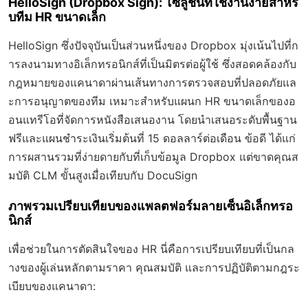
HelloSign (Dropbox Sign): โซลูชันที่ใช้งานง่ายสำหรั
บทีม HR ขนาดเล็ก
HelloSign ซึ่งปัจจุบันเป็นส่วนหนึ่งของ Dropbox มุ่งเน้นไปที่ก
ารลงนามทางอิเล็กทรอนิกส์ที่เป็นมิตรต่อผู้ใช้ ซึ่งสอดคล้องกับ
กฎหมายของแคนาดาผ่านเส้นทางการตรวจสอบที่ปลอดภัยแล
ะการอนุญาตของทีม เหมาะสำหรับแผนก HR ขนาดเล็กของอ
อนแทรีโอที่จัดการหนังสือเสนองาน โดยนำเสนอระดับพื้นฐาน
ฟรีและแผนชำระเงินเริ่มต้นที่ 15 ดอลลาร์ต่อเดือน ข้อดี ได้แก่
การผสานรวมที่ง่ายดายกับที่เก็บข้อมูล Dropbox แต่ขาดคุณส
มบัติ CLM ขั้นสูงเมื่อเทียบกับ DocuSign
ภาพรวมเปรียบเทียบของแพลตฟอร์มลายเซ็นอิเล็กทรอ
นิกส์
เพื่อช่วยในการตัดสินใจของ HR นี่คือการเปรียบเทียบที่เป็นกล
างของผู้เล่นหลักตามราคา คุณสมบัติ และการปฏิบัติตามกฎระ
เบียบของแคนาดา: