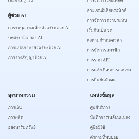
เลือก eSign.AI
การจัดการเทมเพลต
ลายเซ็นอิเล็กทรอนิกส์
ผู้ช่วย AI
การจัดการตราประทับ
การระบุความเสี่ยงอัจฉริยะด้วย AI
เริ่มต้นเป็นชุด
บทสรุปข้อตกลง AI
ส่งตามกำหนดเวลา
การแปลภาษาอัจฉริยะด้วย AI
การจัดการสมาชิก
การร่างสัญญาด้วย AI
การรวม API
การแจ้งเตือนการลงนาม
การยืนยันตัวตน
อุตสาหกรรม
แหล่งข้อมูล
การเงิน
ศูนย์บริการ
การผลิต
บันทึกการเปลี่ยนแปลง
อสังหาริมทรัพย์
คู่มือผู้ใช้
คำถามที่พบบ่อย