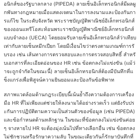
อนิกส์ของรัฐบาลกลาง (PIPEDA) ลายเซ็นอิเล็กทรอนิกส์มีผลผู
กพันทางกฎหมายเมื่อแสดงเจตนาในการลงนามและป้องกันกา
รแก้ไข ในระดับจังหวัด พระราชบัญญัติพาณิชย์อิเล็กทรอนิกส์
ของออนแทรีโอสะท้อนพระราชบัญญัติพาณิชย์อิเล็กทรอนิกส์
แบบจำลอง (UECA) โดยยอมรับลายเซ็นอิเล็กทรอนิกส์ว่าเทียบ
เท่ากับลายเซ็นหมึกเปียก โดยมีเงื่อนไขว่าตรงตามเกณฑ์การรั
บรอง เช่น เส้นทางการตรวจสอบและการตรวจสอบสิทธิ์ สำหรั
บเอกสารที่ละเอียดอ่อนของ HR เช่น ข้อตกลงไม่แข่งขัน (แม้ว่
าจะถูกจำกัดในขณะนี้) ลายเซ็นอิเล็กทรอนิกส์ต้องมีบันทึกที่แ
ข็งแกร่งเพื่อพิสูจน์ความยินยอมและป้องกันข้อพิพาท
สภาพแวดล้อมด้านกฎระเบียบนี้เน้นย้ำถึงความต้องการเครื่อง
มือ HR ที่ไม่เพียงแต่ช่วยให้ลงนามได้อย่างรวดเร็ว แต่ยังรับปร
ะกันการปฏิบัติตามความเป็นส่วนตัวของข้อมูล (เช่น PIPEDA)
และข้อกำหนดด้านหลักฐาน ในขณะที่ข้อตกลงไม่แข่งขันค่อย
ๆ จางหายไป HR จะต้องมุ่งเน้นไปที่ทางเลือกอื่น เช่น ข้อตกลง
ไม่ชักชวนหรือรักษาความลับ ในขณะเดียวกันก็รักษาบันทึกที่