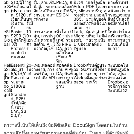
ob
$10/ผู้ใ
ำกั
ร์ม, ลายเซ็น
PEDA; ส
นิเวศ
บเครื่องมือ
พาะด้านทรั
e Si
ช้/เดือน
ดใ
มือถือ, ระบบ
อดคล้องกั
Adob
PDF ได้อย่า
พยากรบุคค
gn
(ประมา
นร
อัตโนมัติขอ
บ eIDAS/
e, Mic
งราบรื่น; ค
ลน้อยกว่า; ก
ณ $120
ะดั
งกระบวนกา
ESIGN
rosoft
วามปลอดภั
ารตรวจสอบ
เรียกเก็บ
บพ
รทำงาน
365,
ยระดับองค์
สิทธิ์ขั้นสูงต้
เงินราย
รีเมี
Salesf
กรที่แข็งแก
องมีส่วนเสริ
ปี)
ยม
orce
ร่ง
ม
eSi
Basic:
10
การส่งแบบก
ทั่วโลก (1
Lark,
คุ้มค่าสำหรั
ใหม่กว่าในอ
gn
$299 (ไ
0+
ลุ่ม, การประ
00+ ประ
Micro
บทีม; ไม่มีค่
เมริกาเหนือ;
Glo
ม่จำกัดผู้
เอก
เมินความเสี่
เทศ) รวม
soft, I
าธรรมเนีย
การผสานรว
bal
ใช้)
สา
ยงด้วย AI, ไ
ถึง PIPE
D ของ
มต่อที่นั่ง
มแบบเดิมน้
Professi
ร
ม่จำกัดผู้ใช้
DA; ควา
รัฐบาล
อยกว่า
onal: กำ
มลึกในเอ
หนดเอง
เชียแปซิ
ฟิก
Hell
Essenti
20–
เทมเพลตอย่
สอดคล้อ
Dropb
ส่วนต่อประ
ระบบอัตโน
oSi
als: $1
ไม่จ
างง่าย, การ
งกับ PIPE
ox, Go
สานที่ใช้งา
มัติขั้นสูงมีจ
gn
5/ผู้ใช้/เ
ำกั
แชร์ทีม, กา
DA; บันทึ
ogle
นง่าย; การ
ำกัด; เป็นเ
(Dr
ดือน (ป
ด
รเข้าถึง API
กการตรว
Works
ตั้งค่าอย่างร
จ้าของโดย
op
ระมาณ
จสอบพื้น
pace
วดเร็ว
Dropbox อ
bo
$180/ป
ฐาน
าจมีการล็อก
x Si
ี)
ระบบนิเวศ
gn)
Standar
d: $25/
ผู้ใช้/เดือ
น (ประ
มาณ $3
00/ปี)
ตารางนี้เน้นให้เห็นถึงข้อดีข้อเสีย: DocuSign โดดเด่นในด้าน
ความลึกซึ้งของทรัพยากรบุคคลที่ซับซ้อน ในขณะที่ตัวเลือกอื่