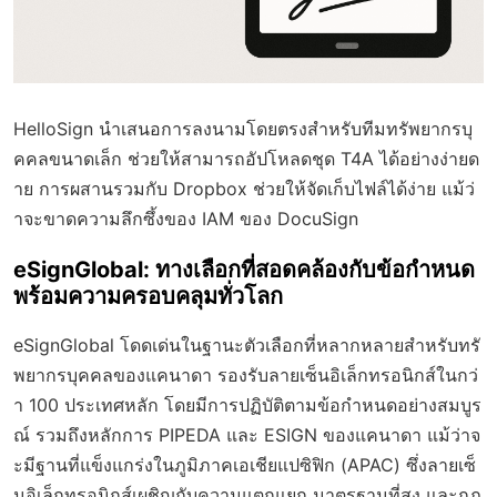
HelloSign นำเสนอการลงนามโดยตรงสำหรับทีมทรัพยากรบุ
คคลขนาดเล็ก ช่วยให้สามารถอัปโหลดชุด T4A ได้อย่างง่ายด
าย การผสานรวมกับ Dropbox ช่วยให้จัดเก็บไฟล์ได้ง่าย แม้ว่
าจะขาดความลึกซึ้งของ IAM ของ DocuSign
eSignGlobal: ทางเลือกที่สอดคล้องกับข้อกำหนด
พร้อมความครอบคลุมทั่วโลก
eSignGlobal โดดเด่นในฐานะตัวเลือกที่หลากหลายสำหรับทรั
พยากรบุคคลของแคนาดา รองรับลายเซ็นอิเล็กทรอนิกส์ในกว่
า 100 ประเทศหลัก โดยมีการปฏิบัติตามข้อกำหนดอย่างสมบูร
ณ์ รวมถึงหลักการ PIPEDA และ ESIGN ของแคนาดา แม้ว่าจ
ะมีฐานที่แข็งแกร่งในภูมิภาคเอเชียแปซิฟิก (APAC) ซึ่งลายเซ็
นอิเล็กทรอนิกส์เผชิญกับความแตกแยก มาตรฐานที่สูง และกฎ