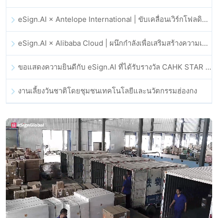
eSign.AI × Antelope International | ขับเคลื่อนเวิร์กโฟลดิจิทัลที่ปลอดภัยและขับเคลื่อนด้วย AI
eSign.AI × Alibaba Cloud | ผนึกกำลังเพื่อเสริมสร้างความเชื่อมั่นดิจิทัลระดับโลกสำหรับฟินเทค
ขอแสดงความยินดีกับ eSign.AI ที่ได้รับรางวัล CAHK STAR Award 2025
งานเลี้ยงวันชาติโดยชุมชนเทคโนโลยีและนวัตกรรมฮ่องกง