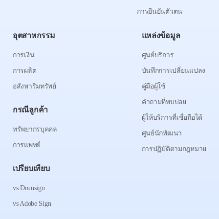
การยืนยันตัวตน
อุตสาหกรรม
แหล่งข้อมูล
การเงิน
ศูนย์บริการ
การผลิต
บันทึกการเปลี่ยนแปลง
อสังหาริมทรัพย์
คู่มือผู้ใช้
คำถามที่พบบ่อย
กรณีลูกค้า
ผู้ให้บริการที่เชื่อถือได้
ทรัพยากรบุคคล
ศูนย์นักพัฒนา
การแพทย์
การปฏิบัติตามกฎหมาย
เปรียบเทียบ
vs Docusign
vs Adobe Sign