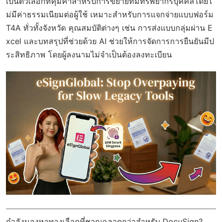
เป็นตัวเลือกที่คุ้มค่าสำหรับการขยายทีมทรัพยากรบุคคลโดยไ
ม่มีค่าธรรมเนียมต่อผู้ใช้ เหมาะสำหรับการแจกจ่ายแบบฟอร์ม
T4A ทั่วทั้งจังหวัด คุณสมบัติต่างๆ เช่น การส่งแบบกลุ่มผ่าน E
xcel และบทสรุปที่ช่วยด้วย AI ช่วยให้การจัดการการยืนยันมีป
ระสิทธิภาพ โดยผู้ลงนามไม่จำเป็นต้องลงทะเบียน
กำลังมองหาทางเลือกที่ชาญฉลาดกว่าสำหรับ DocuSign?