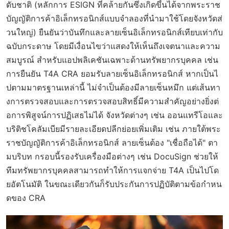
ดับชาติ (หลักการ ESIGN ที่คล้ายกันซึ่งเกิดขึ้นได้จากพระราช
บัญญัติการค้าอิเล็กทรอนิกส์แบบจำลองที่นำมาใช้โดยจังหวัดส่
วนใหญ่) ยืนยันว่าบันทึกและลายเซ็นอิเล็กทรอนิกส์เทียบเท่ากับ
ฉบับกระดาษ โดยมีเงื่อนไขว่าแสดงให้เห็นถึงเจตนาและความ
สมบูรณ์ สำหรับแอปพลิเคชันเฉพาะด้านทรัพยากรบุคคล เช่น
การยืนยัน T4A CRA ยอมรับลายเซ็นอิเล็กทรอนิกส์ หากเป็นไ
ปตามมาตรฐานเหล่านี้ ไม่จำเป็นต้องมีลายเซ็นหมึก แต่เส้นทา
งการตรวจสอบและการตรวจสอบสิทธิ์มีความสำคัญอย่างยิ่งต่
อการพิสูจน์การปฏิเสธไม่ได้ จังหวัดต่างๆ เช่น ออนแทรีโอและ
บริติชโคลัมเบียมีรายละเอียดปลีกย่อยเพิ่มเติม เช่น ภายใต้พระ
ราชบัญญัติการค้าอิเล็กทรอนิกส์ ลายเซ็นต้อง "เชื่อถือได้" ตา
มบริบท กรอบนี้รองรับเครื่องมือต่างๆ เช่น DocuSign ช่วยให้
ทีมทรัพยากรบุคคลสามารถทำให้การแจกจ่าย T4A เป็นไปโด
ยอัตโนมัติ ในขณะเดียวกันก็รับประกันการปฏิบัติตามข้อกำหน
ดของ CRA