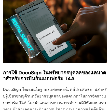
การใช้ DocuSign ในทรัพยากรบุคคลของแคนาด
าสำหรับการยืนยันแบบฟอร์ม T4A
DocuSign โดดเด่นในฐานะแพลตฟอร์มที่มีประสิทธิภาพสำหรั
บผู้เชี่ยวชาญด้านทรัพยากรบุคคลของแคนาดาในการจัดการแ
บบฟอร์ม T4A โดยนำเสนอกระบวนการทำงานดิจิทัลแบบครบ
วงจร ซึ่งช่วยลดภาระด้านการบริหาร กระบวนการเริ่มต้นด้วย