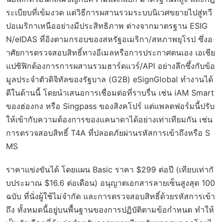
ระเบียบที่เข้มงวด แต่วิธีการผสานรวมระบบนิเวศขยายไปสู่ทวี
ปอเมริกาเหนืออย่างมีประสิทธิภาพ ต่างจากมาตรฐาน ESIG
N/eIDAS ที่อิงตามกรอบของสหรัฐอเมริกา/สหภาพยุโรป ซึ่งอ
าศัยการตรวจสอบสิทธิ์ทางอีเมลหรือการประกาศตนเอง เอเชีย
แปซิฟิกต้องการการผสานรวมฮาร์ดแวร์/API อย่างลึกซึ้งกับข้อ
มูลประจำตัวดิจิทัลของรัฐบาล (G2B) eSignGlobal ทำงานได้
ดีในด้านนี้ โดยนำเสนอการเชื่อมต่อที่ราบรื่น เช่น iAM Smart
ของฮ่องกง หรือ Singpass ของสิงคโปร์ แต่แพลตฟอร์มนี้ปรับ
ให้เข้ากับความต้องการของแคนาดาได้อย่างเท่าเทียมกัน เช่น
การตรวจสอบสิทธิ์ T4A ที่ปลอดภัยผ่านรหัสการเข้าถึงหรือ S
MS
ราคาแข่งขันได้ โดยแผน Basic ราคา $299 ต่อปี (เทียบเท่ากั
บประมาณ $16.6 ต่อเดือน) อนุญาตเอกสารลายเซ็นสูงสุด 100
ฉบับ ที่นั่งผู้ใช้ไม่จำกัด และการตรวจสอบสิทธิ์ด้วยรหัสการเข้า
ถึง ทั้งหมดนี้อยู่บนพื้นฐานของการปฏิบัติตามข้อกำหนด ทำให้