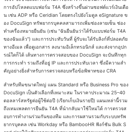
การอัปโหลดแบบฟอร์ม T4A ซึ่งสร้างขึ้นผ่านซอฟต์แวร์เงินเดือ
น เช่น ADP หรือ Ceridian โดยตรงไปยังโมดูล eSignature ข
อง DocuSign ทรัพยากรบุคคลสามารถเพิ่มช่องลายเซ็น ช่อง
ทำเครื่องหมายยืนยัน (เช่น "ฉันยืนยันว่าได้รับแบบฟอร์ม T4A
ของฉันแล้ว") และการประทับวันที่ ผู้รับจะได้รับลิงก์ที่ปลอดภัย
ทางอีเมล เพื่อดูเอกสาร ลงนามอิเล็กทรอนิกส์ และส่งจากอุปก
รณ์ใดก็ได้ เส้นทางการตรวจสอบของ DocuSign จะบันทึกทุก
การกระทำ รวมถึงที่อยู่ IP และการประทับเวลา ซึ่งมีความสำ
คัญอย่างยิ่งสำหรับการตรวจสอบหรือข้อพิพาทของ CRA
สำหรับทีมขนาดใหญ่ แผน Standard หรือ Business Pro ของ
DocuSign เป็นตัวเลือกที่เหมาะสม ในราคาประมาณ 25–40
ดอลลาร์สหรัฐต่อผู้ใช้ต่อปี (เรียกเก็บเงินรายปี) แผนเหล่านี้รวม
ถึงเทมเพลตการยืนยัน T4A ที่นำกลับมาใช้ใหม่ได้ การตรวจส
อบการทำงานร่วมกันของทีม และการผสานรวมกับระบบทรัพ
ยากรบุคคล เช่น Workday หรือ BambooHR ฟังก์ชัน Bulk S