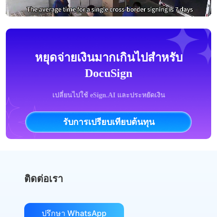
หยุดจ่ายเงินมากเกินไปสำหรับ
DocuSign
เปลี่ยนไปใช้ eSign.AI และประหยัดเงิน
รับการเปรียบเทียบต้นทุน
ติดต่อเรา
ปรึกษา WhatsApp