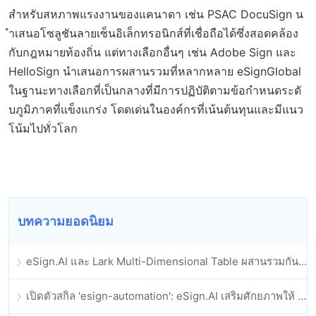
สำหรับสหภาพแรงงานของแคนาดา เช่น PSAC DocuSign น
ำเสนอโซลูชันลายเซ็นอิเล็กทรอนิกส์ที่เชื่อถือได้ซึ่งสอดคล้อง
กับกฎหมายท้องถิ่น แต่ทางเลือกอื่นๆ เช่น Adobe Sign และ
HelloSign นำเสนอการผสานรวมที่หลากหลาย eSignGlobal
ในฐานะทางเลือกที่เป็นกลางที่มีการปฏิบัติตามข้อกำหนดระดั
บภูมิภาคที่แข็งแกร่ง โดดเด่นในองค์กรที่เน้นต้นทุนและมีแนว
โน้มไปทั่วโลก
บทความยอดนิยม
eSign.AI และ Lark Multi-Dimensional Table ผสานรวมกันอย่างเป็นทางการ: การลงนามและการเก็บถาวรสัญญาอิเล็กทรอนิกส์แบบอัตโนมัติเต็มรูปแบบ
เปิดตัวสกิล 'esign-automation': eSign.AI เสริมศักยภาพให้ OpenClaw ด้วยลายเซ็นอิเล็กทรอนิกส์อัตโนมัติ