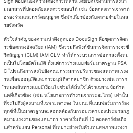
Sign ตอบสนองความต้องการเหล่านี้โดยเปิดใช้งานการลงนา
มเอกสารที่ปลอดภัยและตรวจสอบได้ เช่น ข้อตกลงการเจรจาต่
อรองร่วมและการ์ดอนุญาต ซึ่งมักเกี่ยวข้องกับหลายฝ่ายในหล
ายจังหวัด
หัวใจสำคัญของความน่าดึงดูดของ DocuSign คือชุดการจัดก
ารข้อตกลงอัจฉริยะ (IAM) ซึ่งรวมถึงฟังก์ชันการจัดการวงจรชี
วิตสัญญา (CLM) IAM CLM ทำให้กระบวนการข้อตกลงทั้งหม
ดเป็นไปโดยอัตโนมัติ ตั้งแต่การร่างแบบฟอร์มมาตรฐาน PSA
C ไปจนถึงการส่งไปยังคณะกรรมการบริหารของสหภาพแรงง
านเพื่อขออนุมัติและการอนุมัติจากสมาชิก ตัวอย่างเช่น การก
ำหนดเส้นทางแบบมีเงื่อนไขช่วยให้มั่นใจได้ว่าเฉพาะข้อกำห
นดที่เกี่ยวข้อง (เช่น นโยบายการทำงานจากระยะไกล) เท่านั้น
ที่จะไปถึงผู้ลงนามที่เฉพาะเจาะจง ในขณะที่แบบฟอร์มการร้อง
ทุกข์ที่เป็นมาตรฐานจะสอดคล้องกับกรอบเวลาของประมวลกฎ
หมายแรงงานของแคนาดา ราคาเริ่มต้นที่ 10 ดอลลาร์ต่อเดือ
นสำหรับแผน Personal ที่เหมาะสำหรับตัวแทนสหภาพแรงงา