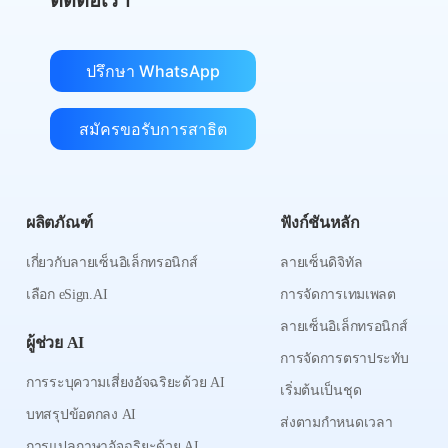
ติดต่อเรา
ปรึกษา WhatsApp
สมัครขอรับการสาธิต
ผลิตภัณฑ์
ฟังก์ชันหลัก
เกี่ยวกับลายเซ็นอิเล็กทรอนิกส์
ลายเซ็นดิจิทัล
เลือก eSign.AI
การจัดการเทมเพลต
ลายเซ็นอิเล็กทรอนิกส์
ผู้ช่วย AI
การจัดการตราประทับ
การระบุความเสี่ยงอัจฉริยะด้วย AI
เริ่มต้นเป็นชุด
บทสรุปข้อตกลง AI
ส่งตามกำหนดเวลา
การแปลภาษาอัจฉริยะด้วย AI