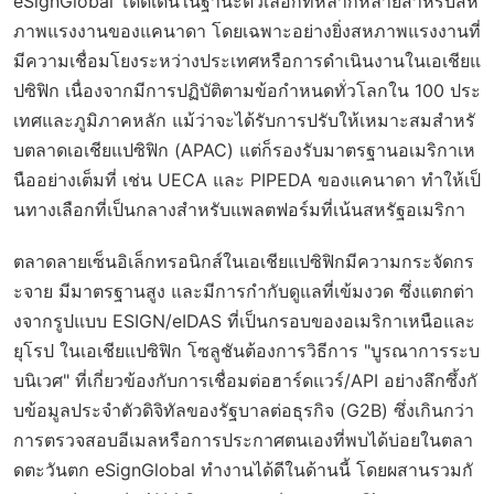
eSignGlobal โดดเด่นในฐานะตัวเลือกที่หลากหลายสำหรับสห
ภาพแรงงานของแคนาดา โดยเฉพาะอย่างยิ่งสหภาพแรงงานที่
มีความเชื่อมโยงระหว่างประเทศหรือการดำเนินงานในเอเชียแ
ปซิฟิก เนื่องจากมีการปฏิบัติตามข้อกำหนดทั่วโลกใน 100 ประ
เทศและภูมิภาคหลัก แม้ว่าจะได้รับการปรับให้เหมาะสมสำหรั
บตลาดเอเชียแปซิฟิก (APAC) แต่ก็รองรับมาตรฐานอเมริกาเห
นืออย่างเต็มที่ เช่น UECA และ PIPEDA ของแคนาดา ทำให้เป็
นทางเลือกที่เป็นกลางสำหรับแพลตฟอร์มที่เน้นสหรัฐอเมริกา
ตลาดลายเซ็นอิเล็กทรอนิกส์ในเอเชียแปซิฟิกมีความกระจัดกร
ะจาย มีมาตรฐานสูง และมีการกำกับดูแลที่เข้มงวด ซึ่งแตกต่า
งจากรูปแบบ ESIGN/eIDAS ที่เป็นกรอบของอเมริกาเหนือและ
ยุโรป ในเอเชียแปซิฟิก โซลูชันต้องการวิธีการ "บูรณาการระบ
บนิเวศ" ที่เกี่ยวข้องกับการเชื่อมต่อฮาร์ดแวร์/API อย่างลึกซึ้งกั
บข้อมูลประจำตัวดิจิทัลของรัฐบาลต่อธุรกิจ (G2B) ซึ่งเกินกว่า
การตรวจสอบอีเมลหรือการประกาศตนเองที่พบได้บ่อยในตลา
ดตะวันตก eSignGlobal ทำงานได้ดีในด้านนี้ โดยผสานรวมกั