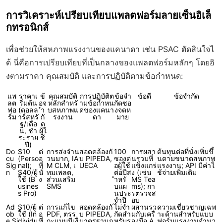
การวิเคราะห์เปรียบเทียบแพลตฟอร์มลายเซ็นอิเล็
กทรอนิกส์
เพื่อช่วยให้สหภาพแรงงานของแคนาดา เช่น PSAC ตัดสินใจไ
ด้ นี่คือการเปรียบเทียบที่เป็นกลางของแพลตฟอร์มหลักๆ โดยอิ
งตามราคา คุณสมบัติ และการปฏิบัติตามข้อกำหนด:
แพ
ราคาเ
ข้
คุณสมบัติ
การปฏิบัติต
ข้อจำ
ข้อดี
ข้อจำกัด
ลต
ริ่มต้น
อจ
หลักสำหรั
ามข้อกำหน
กัดซอ
ฟอ
(ดอลล
ำ
บสหภาพแ
ดของแคนา
งจดห
ร์ม
าร์สหรั
กั
รงงาน
ดา
มาย
ฐ/เดือ
ด
น, ชำ
ผู้ใ
ระราย
ช้
ปี)
Do
$10
ต่
การส่งจำน
สอดคล้องกั
100
การผสา
ต้นทุนต่อที่นั่งเพิ่มขึ้
cu
(Perso
อ
วนมาก, IA
บ PIPEDA,
ซองต่
นรวมที่
นตามขนาดสหภาพ
Sig
nal);
ที่
M CLM, เ
UECA
อผู้ใช้
แข็งแกร่
แรงงาน; API มีค่าใ
n
$40/ผู้
นั่
ทมเพลต,
ต่อปีส
ง (เช่น
ช้จ่ายเพิ่มเติม
ใช้ (B
ง
ส่วนเสริม
ำหรั
MS Tea
usines
SMS
บแผ
ms); กา
s Pro)
นประ
รตรวจส
จำปี
อบ
Ad
$10/ผู้
ต่
การแก้ไข
สอดคล้องกั
ไม่จำ
ผสานรว
ความเชี่ยวชาญเฉพ
ob
ใช้ (In
อ
PDF, ตรร
บ PIPEDA,
กัดสำ
มกับเครื่
าะด้านสำหรับแบบ
e Si
dividu
ที่
กะแบบมีเงื่
มาตรฐานก
หรับร
องมือ A
ฟอร์มแรงงานจำนว