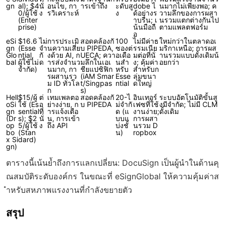
gn
al); $4
นั่
อนไข, กา
ารเข้าถึง
ะดับสู
dobe ไ
นมากไม่เพียงพอ; ค
0/ผู้ใช้
ง
รวิเคราะห์
ง
ด้อย่างร
วามลึกของการผสา
(Enter
าบรื่น; เ
นรวมแตกต่างกันไป
prise)
น้นมือถื
ตามแพลตฟอร์ม
อ
eSi
$16.6
ไม่
การประเมิ
สอดคล้องกั
100
ไม่มีค่าธ
ใหม่กว่าในตลาดอเ
gn
(Esse
จำ
นความเสี่ย
บ PIPEDA,
ซองต่
รรมเนีย
มริกาเหนือ; การผส
Glo
ntial,
กั
งด้วย AI, ก
UECA; ควา
อเดือ
มต่อที่นั่
านรวมแบบดั้งเดิมน้
bal
ผู้ใช้ไม่
ด
ารส่งจำนว
มลึกในเอเ
นสำ
ง; คุ้มค่า
อยกว่า
จำกัด)
นมาก, กา
ชียแปซิฟิก
หรับ
สำหรับก
รผสานรว
(iAM Smar
Esse
ลุ่มขนา
ม ID ทั่วโล
t/Singpas
ntial
ดใหญ่
ก
s)
Hell
$15/ผู้
ต่
เทมเพลตอ
สอดคล้องกั
20-ไ
อินเทอร์
ระบบอัตโนมัติขั้นสู
oSi
ใช้ (Es
อ
ย่างง่าย, ก
บ PIPEDA
ม่จำกั
เฟซที่ใช้
งมีจำกัด; ไม่มี CLM
gn
sential
ที่
ารแจ้งเตือ
ด (แ
งานง่าย;
ดั้งเดิม
(Dr
s); $2
นั่
น, การเข้า
บบแ
การผสา
op
5/ผู้ใช้
ง
ถึง API
บ่งชั้
นรวม D
bo
(Stan
น)
ropbox
x Si
dard)
gn)
ตารางนี้เน้นย้ำถึงการแลกเปลี่ยน: DocuSign เป็นผู้นำในด้านคุ
ณสมบัติระดับองค์กร ในขณะที่ eSignGlobal ให้ความคุ้มค่าส
ำหรับสหภาพแรงงานที่กำลังขยายตัว
สรุป