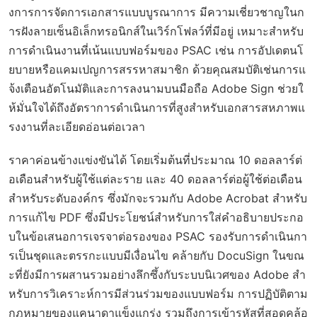
งการการจัดการเอกสารแบบบูรณาการ มีความเชี่ยวชาญในก
ารฝังลายเซ็นอิเล็กทรอนิกส์ในเวิร์กโฟลว์ที่มีอยู่ เหมาะสำหรับ
การดำเนินงานที่เน้นแบบฟอร์มของ PSAC เช่น การอัปเดตนโ
ยบายหรือแคมเปญการสรรหาสมาชิก ด้วยคุณสมบัติเช่นการแ
จ้งเตือนอัตโนมัติและการลงนามบนมือถือ Adobe Sign ช่วยใ
ห้มั่นใจได้ถึงอัตราการดำเนินการที่สูงสำหรับเอกสารสหภาพแ
รงงานที่ละเอียดอ่อนต่อเวลา
ราคาค่อนข้างแข่งขันได้ โดยเริ่มต้นที่ประมาณ 10 ดอลลาร์ต่
อเดือนสำหรับผู้ใช้แต่ละราย และ 40 ดอลลาร์ต่อผู้ใช้ต่อเดือน
สำหรับระดับองค์กร ซึ่งมักจะรวมกับ Adobe Acrobat สำหรับ
การแก้ไข PDF ซึ่งมีประโยชน์สำหรับการใส่คำอธิบายประกอ
บในข้อเสนอการเจรจาต่อรองของ PSAC รองรับการดำเนินกา
รเป็นชุดและตรรกะแบบมีเงื่อนไข คล้ายกับ DocuSign ในขณ
ะที่ยังมีการผสานรวมอย่างลึกซึ้งกับระบบนิเวศของ Adobe สำ
หรับการวิเคราะห์การมีส่วนร่วมของแบบฟอร์ม การปฏิบัติตาม
กฎหมายของแคนาดาแข็งแกร่ง รวมถึงการเข้ารหัสที่สอดคล้อ