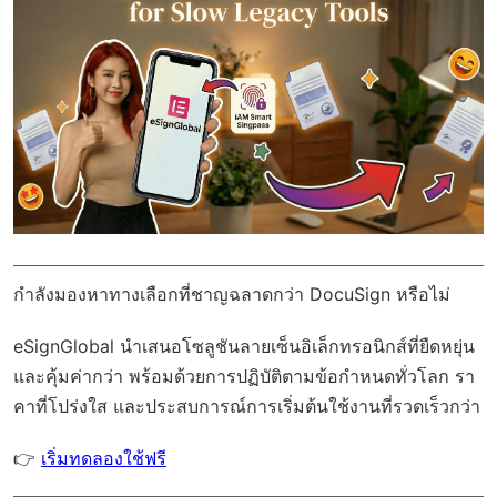
กำลังมองหาทางเลือกที่ชาญฉลาดกว่า DocuSign หรือไม่
eSignGlobal
นำเสนอโซลูชันลายเซ็นอิเล็กทรอนิกส์ที่ยืดหยุ่น
และคุ้มค่ากว่า พร้อมด้วย
การปฏิบัติตามข้อกำหนดทั่วโลก
รา
คาที่โปร่งใส และประสบการณ์การเริ่มต้นใช้งานที่รวดเร็วกว่า
👉
เริ่มทดลองใช้ฟรี