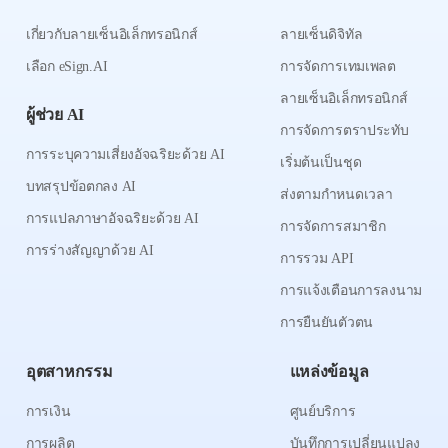
เกี่ยวกับลายเซ็นอิเล็กทรอนิกส์
ลายเซ็นดิจิทัล
เลือก eSign.AI
การจัดการเทมเพลต
ลายเซ็นอิเล็กทรอนิกส์
ผู้ช่วย AI
การจัดการตราประทับ
การระบุความเสี่ยงอัจฉริยะด้วย AI
เริ่มต้นเป็นชุด
บทสรุปข้อตกลง AI
ส่งตามกำหนดเวลา
การแปลภาษาอัจฉริยะด้วย AI
การจัดการสมาชิก
การร่างสัญญาด้วย AI
การรวม API
การแจ้งเตือนการลงนาม
การยืนยันตัวตน
อุตสาหกรรม
แหล่งข้อมูล
การเงิน
ศูนย์บริการ
การผลิต
บันทึกการเปลี่ยนแปลง