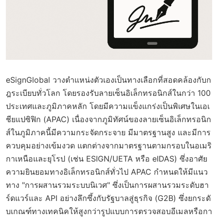
eSignGlobal วางตำแหน่งตัวเองเป็นทางเลือกที่สอดคล้องกับก
ฎระเบียบทั่วโลก โดยรองรับลายเซ็นอิเล็กทรอนิกส์ในกว่า 100
ประเทศและภูมิภาคหลัก โดยมีความแข็งแกร่งเป็นพิเศษในเอเ
ชียแปซิฟิก (APAC) เนื่องจากภูมิทัศน์ของลายเซ็นอิเล็กทรอนิก
ส์ในภูมิภาคนี้มีความกระจัดกระจาย มีมาตรฐานสูง และมีการ
ควบคุมอย่างเข้มงวด แตกต่างจากมาตรฐานตามกรอบในอเมริ
กาเหนือและยุโรป (เช่น ESIGN/UETA หรือ eIDAS) ซึ่งอาศัย
ความยินยอมทางอิเล็กทรอนิกส์ทั่วไป APAC กำหนดให้มีแนว
ทาง "การผสานรวมระบบนิเวศ" ซึ่งเป็นการผสานรวมระดับฮา
ร์ดแวร์และ API อย่างลึกซึ้งกับรัฐบาลสู่ธุรกิจ (G2B) ซึ่งยกระดั
บเกณฑ์ทางเทคนิคให้สูงกว่ารูปแบบการตรวจสอบอีเมลหรือกา