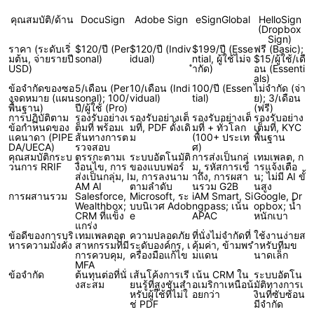
คุณสมบัติ/ด้าน
DocuSign
Adobe Sign
eSignGlobal
HelloSign
(Dropbox
Sign)
ราคา (ระดับเริ่
$120/ปี (Per
$120/ปี (Indiv
$199/ปี (Esse
ฟรี (Basic);
มต้น, จ่ายรายปี
sonal)
idual)
ntial, ผู้ใช้ไม่จ
$15/ผู้ใช้/เดื
USD)
ำกัด)
อน (Essenti
als)
ข้อจำกัดของซอ
5/เดือน (Per
10/เดือน (Indi
100/ปี (Essen
ไม่จำกัด (จ่า
งจดหมาย (แผน
sonal); 100/
vidual)
tial)
ย); 3/เดือน
พื้นฐาน)
ปี/ผู้ใช้ (Pro)
(ฟรี)
การปฏิบัติตาม
รองรับอย่างเ
รองรับอย่างเต็
รองรับอย่างเต็
รองรับอย่าง
ข้อกำหนดของ
ต็มที่ พร้อมเ
มที่, PDF ดั้งเดิ
มที่ + ทั่วโลก
เต็มที่, KYC
แคนาดา (PIPE
ส้นทางการต
ม
(100+ ประเท
พื้นฐาน
DA/UECA)
รวจสอบ
ศ)
คุณสมบัติกระบ
ตรรกะตามเ
ระบบอัตโนมัติ
การส่งเป็นกลุ่
เทมเพลต, ก
วนการ RRIF
งื่อนไข, การ
ของแบบฟอร์
ม, รหัสการเข้
ารแจ้งเตือ
ส่งเป็นกลุ่ม, I
ม, การลงนาม
าถึง, การผสา
น; ไม่มี AI ขั้
AM AI
ตามลำดับ
นรวม G2B
นสูง
การผสานรวม
Salesforce,
Microsoft, ระ
iAM Smart, Si
Google, Dr
Wealthbox;
บบนิเวศ Adob
ngpass; เน้น
opbox; น้ำ
CRM ที่แข็ง
e
APAC
หนักเบา
แกร่ง
ข้อดีของการบริ
เทมเพลตอุต
ความปลอดภัย
ที่นั่งไม่จำกัดที่
ใช้งานง่ายส
หารความมั่งคั่ง
สาหกรรมที่มี
ระดับองค์กร, เ
คุ้มค่า, ข้ามพร
ำหรับทีมข
การควบคุม,
ครื่องมือแก้ไข
มแดน
นาดเล็ก
MFA
ข้อจำกัด
ต้นทุนต่อที่นั่
เส้นโค้งการเรี
เน้น CRM ใน
ระบบอัตโน
งสะสม
ยนรู้ที่สูงชันสำ
อเมริกาเหนือน้
มัติทางการเ
หรับผู้ใช้ที่ไม่ใ
อยกว่า
งินที่ซับซ้อน
ช่ PDF
มีจำกัด