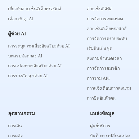
เกี่ยวกับลายเซ็นอิเล็กทรอนิกส์
ลายเซ็นดิจิทัล
เลือก eSign.AI
การจัดการเทมเพลต
ลายเซ็นอิเล็กทรอนิกส์
ผู้ช่วย AI
การจัดการตราประทับ
การระบุความเสี่ยงอัจฉริยะด้วย AI
เริ่มต้นเป็นชุด
บทสรุปข้อตกลง AI
ส่งตามกำหนดเวลา
การแปลภาษาอัจฉริยะด้วย AI
การจัดการสมาชิก
การร่างสัญญาด้วย AI
การรวม API
การแจ้งเตือนการลงนาม
การยืนยันตัวตน
อุตสาหกรรม
แหล่งข้อมูล
การเงิน
ศูนย์บริการ
การผลิต
บันทึกการเปลี่ยนแปลง