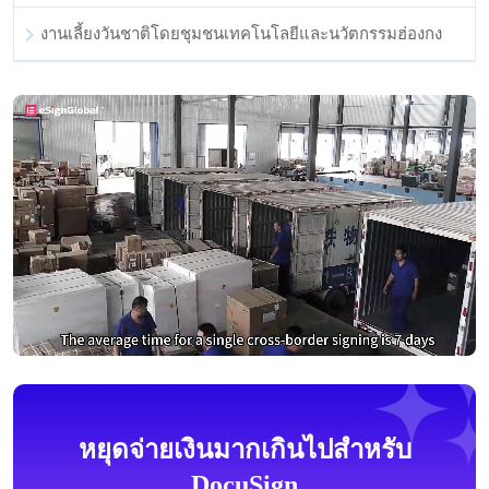
งานเลี้ยงวันชาติโดยชุมชนเทคโนโลยีและนวัตกรรมฮ่องกง
หยุดจ่ายเงินมากเกินไปสำหรับ
DocuSign