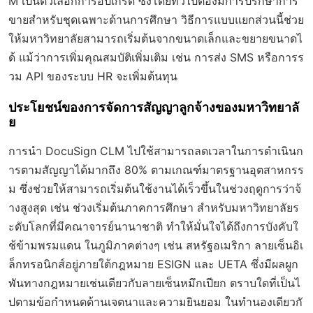
M เป็นตัวเลือกการอัปเกรด ซึ่งโดยทั่วไปต้องมีการปรึกษาการ
ขายสำหรับชุดเฉพาะด้านการศึกษา วิธีการแบบแยกส่วนนี้ช่วย
ให้มหาวิทยาลัยสามารถเริ่มต้นจากขนาดเล็กและขยายขนาดไ
ด้ แม้ว่าการเพิ่มคุณสมบัติเพิ่มเติม เช่น การส่ง SMS หรือการร
วม API ของระบบ HR จะเพิ่มต้นทุน
ประโยชน์ของการจัดการสัญญาลูกจ้างของมหาวิทยาลั
ย
การนำ DocuSign CLM ไปใช้สามารถลดเวลาในการดำเนินก
ารตามสัญญาได้มากถึง 80% ตามเกณฑ์มาตรฐานอุตสาหกรร
ม ซึ่งช่วยให้สามารถเริ่มต้นใช้งานได้เร็วขึ้นในช่วงฤดูการว่าจ้
างสูงสุด เช่น ช่วงเริ่มต้นภาคการศึกษา สำหรับมหาวิทยาลัยร
ะดับโลกที่มีคณาจารย์นานาชาติ ทำให้มั่นใจได้ถึงการบังคับใ
ช้ข้ามพรมแดน ในภูมิภาคต่างๆ เช่น สหรัฐอเมริกา ลายเซ็นอิเ
ล็กทรอนิกส์อยู่ภายใต้กฎหมาย ESIGN และ UETA ซึ่งมีผลผูก
พันทางกฎหมายเช่นเดียวกับลายเซ็นหมึกเปียก ตราบใดที่เป็นไ
ปตามข้อกำหนดด้านเจตนาและความยินยอม ในทำนองเดียวกั