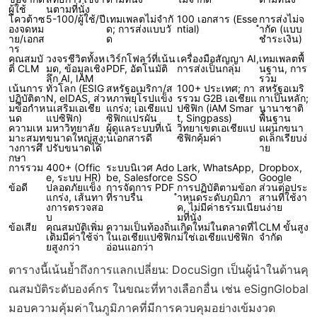
ผู้ใช้
นตามที่นั่ง
โควต้าซ
5-100/ผู้ใช้/ปี
เทมเพลตไม่จำกั
100 เอกสาร (Esse
การส่งไม่จ
องจดหม
ด; การส่งแบบวั
ntial)
ำกัด (แบบ
าย/เอกส
ด
ชำระเงิน)
าร
คุณสมบั
วงจรชีวิตทั้งห
เวิร์กโฟลว์ที่เน้น
เครื่องมือสัญญา AI,
เทมเพลตพื้
ติ CLM
มด, ข้อมูลเชิง
PDF, อัตโนมัติ
การส่งเป็นกลุ่ม
นฐาน, การ
ลึก AI, IAM
รวม
เน้นการ
ทั่วโลก (ESIG
สหรัฐอเมริกา/ส
100+ ประเทศ; กา
สหรัฐอเมริ
ปฏิบัติตา
N, eIDAS, ส่ว
หภาพยุโรปแข็ง
รรวม G2B เอเชียแ
กาเป็นหลัก;
มข้อกำห
นเสริมเอเชีย
แกร่ง; เอเชียแป
ปซิฟิก (iAM Smar
นานาชาติ
นด
แปซิฟิก)
ซิฟิกแปรผัน
t, Singpass)
พื้นฐาน
ความเห
มหาวิทยาลัย
ผู้ดูแลระบบที่เน้
วิทยาเขตเอเชียแป
แผนกขนา
มาะสมท
ขนาดใหญ่สูง;
นเอกสารดี
ซิฟิกคุ้มค่า
ดเล็กเรียบง่
างการศึ
ปรับขนาดได้
าย
กษา
การรวม
400+ (Offic
ระบบนิเวศ Ado
Lark, WhatsApp,
Dropbox,
e, ระบบ HR)
be, Salesforce
SSO
Google
ข้อดี
ปลอดภัยแข็ง
การจัดการ PDF
การปฏิบัติตามข้อก
ส่วนต่อประ
แกร่ง, เส้นทา
ที่ราบรื่น
ำหนดระดับภูมิภา
สานที่ใช้งา
งการตรวจสอ
ค, ไม่มีค่าธรรมเนีย
นง่าย
บ
มที่นั่ง
ข้อเสีย
คุณสมบัติเพิ่ม
ความเป็นท้องถิ่น
เกิดใหม่ในตลาดที่ไ
CLM ขั้นสูง
เติมมีค่าใช้จ่า
ในเอเชียแปซิฟิก
ม่ใช่เอเชียแปซิฟิก
จำกัด
ยสูงกว่า
อ่อนแอกว่า
ตารางนี้เน้นย้ำถึงการแลกเปลี่ยน: DocuSign เป็นผู้นำในด้านคุ
ณสมบัติระดับองค์กร ในขณะที่ทางเลือกอื่น เช่น eSignGlobal
มอบความคุ้มค่าในภูมิภาคที่มีการควบคุมอย่างเข้มงวด