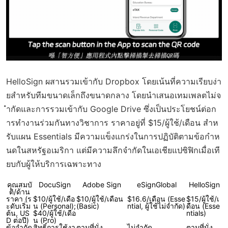
HelloSign ผสานรวมเข้ากับ Dropbox โดยเน้นที่ความเรียบง่า
ยสำหรับทีมขนาดเล็กถึงขนาดกลาง โดยนำเสนอเทมเพลตไม่จ
ำกัดและการรวมเข้ากับ Google Drive ซึ่งเป็นประโยชน์ต่อก
ารทำงานร่วมกันทางวิชาการ ราคาอยู่ที่ $15/ผู้ใช้/เดือน สำห
รับแผน Essentials มีความแข็งแกร่งในการปฏิบัติตามข้อกำห
นดในสหรัฐอเมริกา แต่มีความลึกจำกัดในเอเชียแปซิฟิกเมื่อเที
ยบกับผู้ให้บริการเฉพาะทาง
คุณสมบั
DocuSign
Adobe Sign
eSignGlobal
HelloSign
ติ/ด้าน
ราคา (ร
$10/ผู้ใช้/เดือ
$10/ผู้ใช้/เดือน
$16.6/เดือน (Esse
$15/ผู้ใช้/เ
ะดับเริ่ม
น (Personal);
(Basic)
ntial, ผู้ใช้ไม่จำกัด)
ดือน (Esse
ต้น, US
$40/ผู้ใช้/เดือ
ntials)
D ต่อปี)
น (Pro)
ข้อจำกัด
สิทธิ์การใช้งา
ตามที่นั่ง
ไม่จำกัด
ตามที่นั่ง