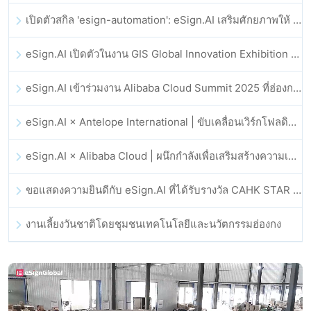
เปิดตัวสกิล 'esign-automation': eSign.AI เสริมศักยภาพให้ OpenClaw ด้วยลายเซ็นอิเล็กทรอนิกส์อัตโนมัติ
eSign.AI เปิดตัวในงาน GIS Global Innovation Exhibition 2025
eSign.AI เข้าร่วมงาน Alibaba Cloud Summit 2025 ที่ฮ่องกง เพื่อขับเคลื่อนนวัตกรรมคลาวด์ที่ขับเคลื่อนด้วย AI และความเชื่อมั่นทางดิจิทัล
eSign.AI × Antelope International | ขับเคลื่อนเวิร์กโฟลดิจิทัลที่ปลอดภัยและขับเคลื่อนด้วย AI
eSign.AI × Alibaba Cloud | ผนึกกำลังเพื่อเสริมสร้างความเชื่อมั่นดิจิทัลระดับโลกสำหรับฟินเทค
ขอแสดงความยินดีกับ eSign.AI ที่ได้รับรางวัล CAHK STAR Award 2025
งานเลี้ยงวันชาติโดยชุมชนเทคโนโลยีและนวัตกรรมฮ่องกง