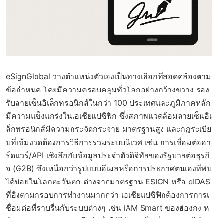
eSignGlobal วางตำแหน่งตัวเองเป็นทางเลือกที่สอดคล้องตาม
ข้อกำหนด โดยมีความครอบคลุมทั่วโลกอย่างกว้างขวาง รอง
รับลายเซ็นอิเล็กทรอนิกส์ในกว่า 100 ประเทศและภูมิภาคหลัก
มีความแข็งแกร่งในเอเชียแปซิฟิก ซึ่งสภาพแวดล้อมลายเซ็นอิเ
ล็กทรอนิกส์มีความกระจัดกระจาย มาตรฐานสูง และกฎระเบีย
บที่เข้มงวดต้องการวิธีการรวมระบบนิเวศ เช่น การเชื่อมต่อฮา
ร์ดแวร์/API เชิงลึกกับข้อมูลประจำตัวดิจิทัลของรัฐบาลต่อธุรกิ
จ (G2B) ซึ่งเหนือกว่ารูปแบบอีเมลหรือการประกาศตนเองที่พบ
ได้บ่อยในโลกตะวันตก ต่างจากมาตรฐาน ESIGN หรือ eIDAS
ที่อิงตามกรอบการทำงานมากกว่า เอเชียแปซิฟิกต้องการการเ
ชื่อมต่อที่ราบรื่นกับระบบต่างๆ เช่น iAM Smart ของฮ่องกง ห