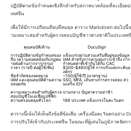
ปฏิบัติตามข้อกำหนดเชิงลึกสำหรับสภาพแวดล้อมที่ละเอี
เทศจีน
เพื่อให้มีการเปรียบเทียบที่สมดุล ตาราง Markdown ต่อไปน
ามเหมาะสมสำหรับผู้ตรวจสอบบัญชีชาวต่างชาติในประเทศจ
คุณสมบัติ/ด้าน
DocuSign
การปฏิบัติตามข้อกำหนดของ
แข็งแกร่งผ่านส่วนเสริมที่อยู่ของข้อมูล
จีน (ความสอดคล้องกับกฎหม
IAM สำหรับการควบคุมการเข้าถึง การ
ายต่อต้านการจารกรรม)
กำหนดค่าที่เข้ากันได้กับ CAC
ราคา (รายปี ต่อผู้ใช้/ทีม)
$300–$480/ผู้ใช้ การปรับแต่งระดับอ
งค์กร
ขีดจำกัดซองจดหมาย
~100/ผู้ใช้/ปี (มาตรฐาน)
IAM และคุณสมบัติด้านความ
SSO, MFA, เส้นทางการตรวจสอบ ส่ว
ปลอดภัย
นเสริม IDV
ความเหมาะสมสำหรับผู้ตรวจ
ปานกลาง ปัญหาความล่าช้า
สอบบัญชีในเอเชียแปซิฟิก
ความครอบคลุมทั่วโลก
188 ประเทศ แข็งแกร่งในตะวันตก
ตารางนี้เน้นให้เห็นถึงข้อดีข้อเสีย: เครื่องมือตะวันตกอย่
การปรับให้เข้ากับประเทศจีน ในขณะที่ผู้เล่นในภูมิภาคจั