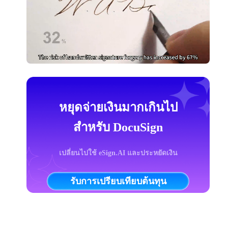
หยุดจ่ายเงินมากเกินไป
สำหรับ DocuSign
เปลี่ยนไปใช้ eSign.AI และประหยัดเงิน
รับการเปรียบเทียบต้นทุน