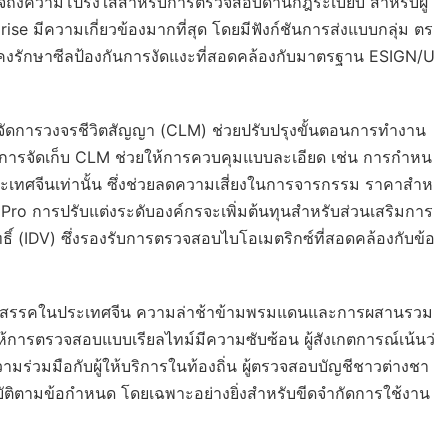
นใจถึงความโปร่งใสสำหรับการตรวจสอบด้านกฎระเบียบ สำหรับผู้
e มีความเกี่ยวข้องมากที่สุด โดยมีฟังก์ชันการส่งแบบกลุ่ม ตร
งรักษาซีลป้องกันการงัดแงะที่สอดคล้องกับมาตรฐาน ESIGN/U
จัดการวงจรชีวิตสัญญา (CLM) ช่วยปรับปรุงขั้นตอนการทำงาน
การจัดเก็บ CLM ช่วยให้การควบคุมแบบละเอียด เช่น การกำหน
ระเทศจีนเท่านั้น ซึ่งช่วยลดความเสี่ยงในการจารกรรม ราคาสำห
ness Pro การปรับแต่งระดับองค์กรจะเพิ่มต้นทุนสำหรับส่วนเสริมการ
์ (IDV) ซึ่งรองรับการตรวจสอบไบโอเมตริกซ์ที่สอดคล้องกับข้อ
ับอุปสรรคในประเทศจีน ความล่าช้าข้ามพรมแดนและการผสานรวม
ห้การตรวจสอบแบบเรียลไทม์มีความซับซ้อน ผู้สังเกตการณ์เน้นว่
ร่วมมือกับผู้ให้บริการในท้องถิ่น ผู้ตรวจสอบบัญชีชาวต่างชา
บัติตามข้อกำหนด โดยเฉพาะอย่างยิ่งสำหรับขีดจำกัดการใช้งาน