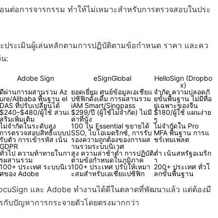
ยดอ่อนต่อการจารกรรม ทำให้ไม่เหมาะสำหรับการตรวจสอบในประ
ี้จะประเมินผู้เล่นหลักตามการปฏิบัติตามข้อกำหนด ราคา และคว
ีน:
Adobe Sign
eSignGlobal
HelloSign (Dropbo
x)
ดีผ่านการผสานรวม Az
ยอดเยี่ยม ศูนย์ข้อมูลเอเชียแ
จำกัด ความปลอดภั
ure/Alibaba พื้นฐาน eI
ปซิฟิกดั้งเดิม การผสานรวม
ยขั้นพื้นฐาน ไม่มีที่อ
DAS ที่ปรับเปลี่ยนได้
iAM Smart/Singpass
ยู่เฉพาะของจีน
$240–$480/ผู้ใช้ ส่วนเ
$299/ปี (ผู้ใช้ไม่จำกัด) ไม่มี
$180/ผู้ใช้ แผนง่าย
สริมเพิ่มเติม
ค่าที่นั่ง
ๆ
ไม่จำกัดในระดับสูง
100 ใน Essential ขยายได้
ไม่จำกัดใน Pro
การตรวจสอบสิทธิ์แบบป
SSO, ไบโอเมตริกซ์, การรับ
MFA พื้นฐาน การแ
รับตัว การเข้ารหัส เน้น
รองความถูกต้องของการผส
ชร์เทมเพลต
GDPR
านรวมระบบนิเวศ
ทั่วไป ความท้าทายในกา
สูง ความล่าช้าต่ำ การปฏิบัติ
ต่ำ เน้นสหรัฐอเมริก
รผสานรวม
ตามข้อกำหนดในภูมิภาค
า
100+ ประเทศ ระบบนิเว
100+ ประเทศ ปรับให้เหมา
200+ ประเทศ ทั่วโ
ศของ Adobe
ะสมสำหรับเอเชียแปซิฟิก
ลกขั้นพื้นฐาน
าง DocuSign และ Adobe ทำงานได้ดีในตลาดที่พัฒนาแล้ว แต่ต้องมี
ดการกับปัญหาการกระจายตัวโดยตรงมากกว่า