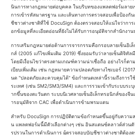
นินการทางกฎหมายต่อบุคคล ในบริบทของแพลตฟอร์มลายเซ็นอิเ
การเข้ารหัสมาตรฐาน และเส้นทางการตรวจสอบเพื่อป้องกันก
ชีชาวต่างชาติที่ใช้ DocuSign ต้องตรวจสอบให้แน่ใจว่าการ
อกข้อมูลที่ละเอียดอ่อนที่ยังไม่ได้รับการอนุมัติจากสำนัก
การเสริมกฎหมายต่อต้านการจารกรรมคือกรอบลายเซ็นอิเล็กทรอ
กส์ (2005 แก้ไขเพิ่มเติม 2019) ซึ่งยอมรับว่าลายเซ็นดิจิทั
โดยมีเงื่อนไขว่าตรงตามเกณฑ์ความน่าเชื่อถือ อย่างไรก็ตา
เบียบเพิ่มเติม เช่น กฎหมายความปลอดภัยทางไซเบอร์ (2
นด "ปลอดภัยและควบคุมได้" ข้อกำหนดเหล่านี้รวมถึงการใช้เค
ระเทศ (เช่น SM2/SM3/SM4) และการรวมเข้ากับระบบระบุ
ากขึ้นของตะวันตก ระบบนิเวศลายเซ็นอิเล็กทรอนิกส์ของจี
ารอนุมัติจาก CAC เพื่อดำเนินการข้ามพรมแดน
สำหรับ DocuSign การปฏิบัติตามข้อกำหนดขึ้นอยู่กับความส
น แพลตฟอร์มนี้มีตัวเลือกต่างๆ เช่น อินสแตนซ์คลาวด์ส่วนตัวท
รปรวนในการดำเนินการ ผู้ตรวจสอบบัญชีชาวต่างชาติต้อง