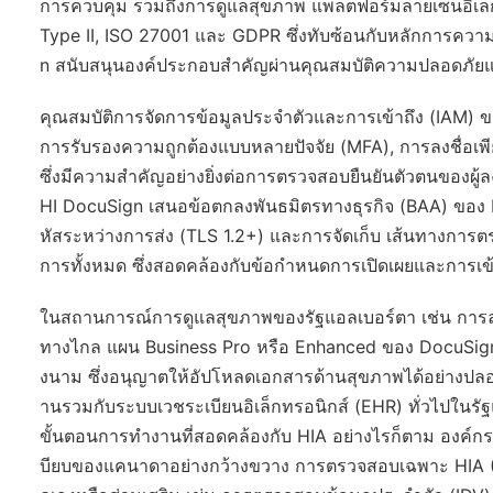
การควบคุม รวมถึงการดูแลสุขภาพ แพลตฟอร์มลายเซ็นอิเล
Type II, ISO 27001 และ GDPR ซึ่งทับซ้อนกับหลักการควา
n สนับสนุนองค์ประกอบสำคัญผ่านคุณสมบัติความปลอดภัยแล
คุณสมบัติการจัดการข้อมูลประจำตัวและการเข้าถึง (IAM) ข
การรับรองความถูกต้องแบบหลายปัจจัย (MFA), การลงชื่อเ
ซึ่งมีความสำคัญอย่างยิ่งต่อการตรวจสอบยืนยันตัวตนขอ
HI DocuSign เสนอข้อตกลงพันธมิตรทางธุรกิจ (BAA) ของ HI
หัสระหว่างการส่ง (TLS 1.2+) และการจัดเก็บ เส้นทางการต
การทั้งหมด ซึ่งสอดคล้องกับข้อกำหนดการเปิดเผยและการเข้
ในสถานการณ์การดูแลสุขภาพของรัฐแอลเบอร์ตา เช่น การ
ทางไกล แผน Business Pro หรือ Enhanced ของ DocuSign 
งนาม ซึ่งอนุญาตให้อัปโหลดเอกสารด้านสุขภาพได้อย่างปลอ
านรวมกับระบบเวชระเบียนอิเล็กทรอนิกส์ (EHR) ทั่วไปในรั
ขั้นตอนการทำงานที่สอดคล้องกับ HIA อย่างไรก็ตาม องค์กร
บียบของแคนาดาอย่างกว้างขวาง การตรวจสอบเฉพาะ HIA (