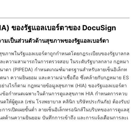
HIA) ของรัฐแอลเบอร์ตาของ DocuSign
มเป็นส่วนตัวด้านสุขภาพของรัฐแอลเบอร์ตา
อมูลสุขภาพในรัฐแอลเบอร์ตาถูกกำหนดโดยกฎระเบียบของรัฐบาลกล
อม และความสามารถในการตรวจสอบ ในระดับรัฐบาลกลาง กฎหมา
แคนาดา (PIPEDA) กำหนดเกณฑ์มาตรฐานสำหรับลายเซ็นอิเล็กท
จตนา ความยินยอม และความน่าเชื่อถือ ซึ่งคล้ายกับกฎหมาย ES
ย่างไรก็ตาม กฎหมายข้อมูลสุขภาพ (HIA) ของรัฐแอลเบอร์ตา
้เพิ่มข้อกำหนดเฉพาะในด้านการดูแลสุขภาพ HIA กำหนดการควบ
นดให้ผู้ดูแล (เช่น โรงพยาบาล คลินิก บริษัทประกันภัย) ต้องรับป
การเปิดเผยขั้นต่ำ ลายเซ็นอิเล็กทรอนิกส์ในบริบทของการดูแลสุ
นดด้านความยินยอม บันทึกการเข้าถึง และการแจ้งเตือนการละเ