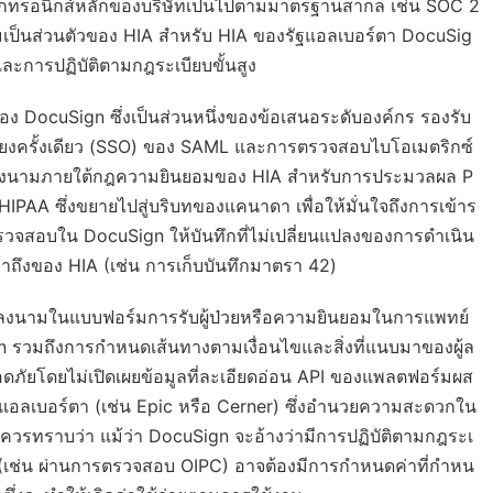
็กทรอนิกส์หลักของบริษัทเป็นไปตามมาตรฐานสากล เช่น SOC 2
มเป็นส่วนตัวของ HIA สำหรับ HIA ของรัฐแอลเบอร์ตา DocuSig
ะการปฏิบัติตามกฎระเบียบขั้นสูง
อง DocuSign ซึ่งเป็นส่วนหนึ่งของข้อเสนอระดับองค์กร รองรับ
พียงครั้งเดียว (SSO) ของ SAML และการตรวจสอบไบโอเมตริกซ์
งผู้ลงนามภายใต้กฎความยินยอมของ HIA สำหรับการประมวลผล P
PAA ซึ่งขยายไปสู่บริบทของแคนาดา เพื่อให้มั่นใจถึงการเข้าร
รวจสอบใน DocuSign ให้บันทึกที่ไม่เปลี่ยนแปลงของการดำเนิน
าถึงของ HIA (เช่น การเก็บบันทึกมาตรา 42)
ลงนามในแบบฟอร์มการรับผู้ป่วยหรือความยินยอมในการแพทย์
รวมถึงการกำหนดเส้นทางตามเงื่อนไขและสิ่งที่แนบมาของผู้ล
ดภัยโดยไม่เปิดเผยข้อมูลที่ละเอียดอ่อน API ของแพลตฟอร์มผส
ฐแอลเบอร์ตา (เช่น Epic หรือ Cerner) ซึ่งอำนวยความสะดวกใน
ควรทราบว่า แม้ว่า DocuSign จะอ้างว่ามีการปฏิบัติตามกฎระเ
เช่น ผ่านการตรวจสอบ OIPC) อาจต้องมีการกำหนดค่าที่กำหน