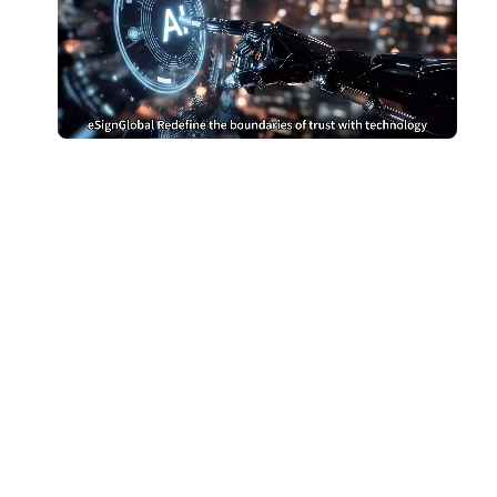
หยุดจ่ายเงินมากเกินไป
สำหรับ DocuSign
เปลี่ยนไปใช้ eSign.AI และประหยัดเงิน
รับการเปรียบเทียบต้นทุน