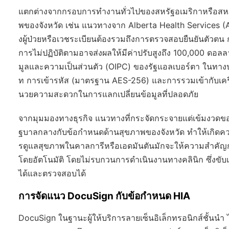
แตกต่างจากกรอบการทำงานทั่วไปของสหรัฐอเมริกาหรือส
พของจังหวัด เช่น แนวทางจาก Alberta Health Services (A
งผู้ป่วยหรือเวชระเบียนต้องรวมถึงการตรวจสอบยืนยันตัวตน
การไม่ปฏิบัติตามอาจส่งผลให้มีค่าปรับสูงถึง 100,000 
มูลและความเป็นส่วนตัว (OIPC) ของรัฐแอลเบอร์ตา ในทาง
ท การเข้ารหัส (มาตรฐาน AES-256) และการรวมเข้ากับเครือ
นวยความสะดวกในการแลกเปลี่ยนข้อมูลที่ปลอดภัย
จากมุมมองทางธุรกิจ แนวทางที่กระจัดกระจายแต่เข้มงวดขอ
ฐบาลกลางกับข้อกำหนดด้านสุขภาพของจังหวัด ทำให้เกิดความ
รดูแลสุขภาพในคาลการีหรือเอดมันตันมักจะให้ความสำคัญกั
โดยอัตโนมัติ โดยไม่รบกวนการดำเนินงานทางคลินิก ซึ่งขับเค
ได้และตรวจสอบได้
การจัดแนว DocuSign กับข้อกำหนด HIA
DocuSign ในฐานะผู้ให้บริการลายเซ็นอิเล็กทรอนิกส์ชั้นนำ 