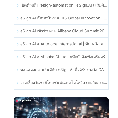
เปิดตัวสกิล 'esign-automation': eSign.AI เสริมศักยภาพให้ OpenClaw ด้วยลายเซ็นอิเล็กทรอนิกส์อัตโนมัติ
eSign.AI เปิดตัวในงาน GIS Global Innovation Exhibition 2025
eSign.AI เข้าร่วมงาน Alibaba Cloud Summit 2025 ที่ฮ่องกง เพื่อขับเคลื่อนนวัตกรรมคลาวด์ที่ขับเคลื่อนด้วย AI และความเชื่อมั่นทางดิจิทัล
eSign.AI × Antelope International | ขับเคลื่อนเวิร์กโฟลดิจิทัลที่ปลอดภัยและขับเคลื่อนด้วย AI
eSign.AI × Alibaba Cloud | ผนึกกำลังเพื่อเสริมสร้างความเชื่อมั่นดิจิทัลระดับโลกสำหรับฟินเทค
ขอแสดงความยินดีกับ eSign.AI ที่ได้รับรางวัล CAHK STAR Award 2025
งานเลี้ยงวันชาติโดยชุมชนเทคโนโลยีและนวัตกรรมฮ่องกง