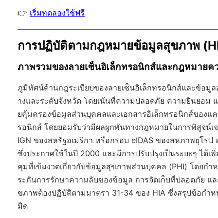
👉
เริ่มทดลองใช้ฟรี
การปฏิบัติตามกฎหมายข้อมูลสุขภาพ (
ภาพรวมของลายเซ็นอิเล็กทรอนิกส์และกฎหมายควา
ภูมิทัศน์ด้านกฎระเบียบของลายเซ็นอิเล็กทรอนิกส์และข้
างและระดับจังหวัด โดยเน้นที่ความปลอดภัย ความยินย
ยคุ้มครองข้อมูลส่วนบุคคลและเอกสารอิเล็กทรอนิกส์ของ
รอนิกส์ โดยยอมรับว่ามีผลผูกพันทางกฎหมายในการพิสูจน์เ
IGN ของสหรัฐอเมริกา หรือกรอบ eIDAS ของสหภาพยุโรป อ
ซึ่งประกาศใช้ในปี 2000 และมีการปรับปรุงเป็นระยะๆ ได
คุมที่เข้มงวดเกี่ยวกับข้อมูลสุขภาพส่วนบุคคล (PHI) โดยกำห
ระกันการรักษาความลับของข้อมูล การจัดเก็บที่ปลอดภัย และ
ขภาพต้องปฏิบัติตามมาตรา 31-34 ของ HIA ซึ่งสรุปข้อกำห
มิด