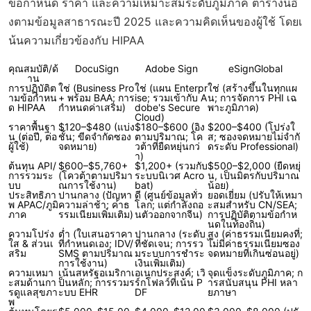
ข้อกำหนด ราคา และความเหมาะสมระดับภูมิภาค ตารางนี้อิ
งตามข้อมูลสาธารณะปี 2025 และความคิดเห็นของผู้ใช้ โดยเ
น้นความเกี่ยวข้องกับ HIPAA
คุณสมบัติ/ด้
DocuSign
Adobe Sign
eSignGlobal
าน
การปฏิบัติต
ใช่ (Business Pro
ใช่ (แผน Enterpr
ใช่ (สร้างขึ้นในทุกแผ
ามข้อกำหน
+ พร้อม BAA; การ
ise; รวมเข้ากับ A
น; การจัดการ PHI เฉ
ด HIPAA
กำหนดค่าเสริม)
dobe's Secure
พาะภูมิภาค)
Cloud)
ราคาพื้นฐา
$120–$480 (แบ่ง
$180–$600 (อิง
$200–$400 (โปร่งใ
น (ต่อปี, ต่อ
ชั้น; ขีดจำกัดซอง
ตามปริมาณ; โค
ส; ซองจดหมายไม่จำกั
ผู้ใช้)
จดหมาย)
วต้าที่ยืดหยุ่นกว่
ดระดับ Professional)
า)
ต้นทุน API/
$600–$5,760+
$1,200+ (รวมกับ
$500–$2,000 (ยืดหยุ่
การรวมระ
(โควต้าตามปริมา
ระบบนิเวศ Acro
น, เป็นมิตรกับปริมาณ
บบ
ณการใช้งาน)
bat)
น้อย)
ประสิทธิภา
ปานกลาง (ปัญหา
ดี (ศูนย์ข้อมูลทั่ว
ยอดเยี่ยม (ปรับให้เหมา
พ APAC/ภูมิ
ความล่าช้า; ค่าธ
โลก; แต่กำลังถอ
ะสมสำหรับ CN/SEA;
ภาค
รรมเนียมเพิ่มเติม)
นตัวออกจากจีน)
การปฏิบัติตามข้อกำห
นดในท้องถิ่น)
ความโปร่ง
ต่ำ (ใบเสนอราคา
ปานกลาง (ระดับ
สูง (ค่าธรรมเนียมคงที่;
ใส & ส่วนเ
ที่กำหนดเอง; IDV/
ที่ชัดเจน; การรว
ไม่มีค่าธรรมเนียมซอง
สริม
SMS ตามปริมาณ
มระบบการชำระ
จดหมายที่เกินซ่อนอยู่)
การใช้งาน)
เงินเพิ่มเติม)
ความเหมา
เน้นสหรัฐอเมริกาเ
อเนกประสงค์; เวิ
จุดแข็งระดับภูมิภาค; ก
ะสมด้านกา
ป็นหลัก; การรวมร
ร์กโฟลว์ที่เน้น P
ารสนับสนุน PHI หลา
รดูแลสุขภา
ะบบ EHR
DF
ยภาษา
พ