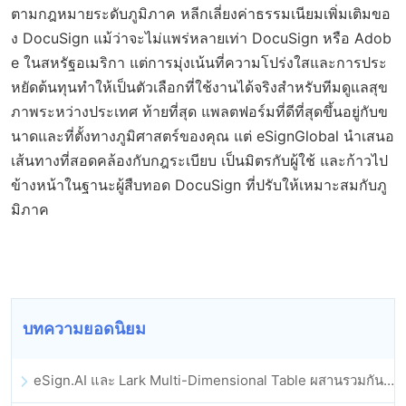
ตามกฎหมายระดับภูมิภาค หลีกเลี่ยงค่าธรรมเนียมเพิ่มเติมขอ
ง DocuSign แม้ว่าจะไม่แพร่หลายเท่า DocuSign หรือ Adob
e ในสหรัฐอเมริกา แต่การมุ่งเน้นที่ความโปร่งใสและการประ
หยัดต้นทุนทำให้เป็นตัวเลือกที่ใช้งานได้จริงสำหรับทีมดูแลสุข
ภาพระหว่างประเทศ ท้ายที่สุด แพลตฟอร์มที่ดีที่สุดขึ้นอยู่กับข
นาดและที่ตั้งทางภูมิศาสตร์ของคุณ แต่ eSignGlobal นำเสนอ
เส้นทางที่สอดคล้องกับกฎระเบียบ เป็นมิตรกับผู้ใช้ และก้าวไป
ข้างหน้าในฐานะผู้สืบทอด DocuSign ที่ปรับให้เหมาะสมกับภู
มิภาค
บทความยอดนิยม
eSign.AI และ Lark Multi-Dimensional Table ผสานรวมกันอย่างเป็นทางการ: การลงนามและการเก็บถาวรสัญญาอิเล็กทรอนิกส์แบบอัตโนมัติเต็มรูปแบบ