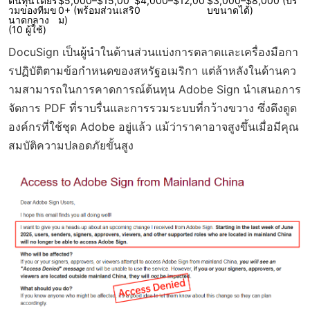
ต้นทุนโดยร
$5,000–$15,00
$4,000–$12,00
$3,000–$8,000 (ปรั
วมของทีมข
0+ (พร้อมส่วนเสริ
0
บขนาดได้)
นาดกลาง
ม)
(10 ผู้ใช้)
DocuSign เป็นผู้นำในด้านส่วนแบ่งการตลาดและเครื่องมือกา
รปฏิบัติตามข้อกำหนดของสหรัฐอเมริกา แต่ล้าหลังในด้านคว
ามสามารถในการคาดการณ์ต้นทุน Adobe Sign นำเสนอการ
จัดการ PDF ที่ราบรื่นและการรวมระบบที่กว้างขวาง ซึ่งดึงดูด
องค์กรที่ใช้ชุด Adobe อยู่แล้ว แม้ว่าราคาอาจสูงขึ้นเมื่อมีคุณ
สมบัติความปลอดภัยขั้นสูง