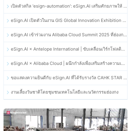
เปิดตัวสกิล 'esign-automation': eSign.AI เสริมศักยภาพให้ OpenClaw ด้วยลายเซ็นอิเล็กทรอนิกส์อัตโนมัติ
eSign.AI เปิดตัวในงาน GIS Global Innovation Exhibition 2025
eSign.AI เข้าร่วมงาน Alibaba Cloud Summit 2025 ที่ฮ่องกง เพื่อขับเคลื่อนนวัตกรรมคลาวด์ที่ขับเคลื่อนด้วย AI และความเชื่อมั่นทางดิจิทัล
eSign.AI × Antelope International | ขับเคลื่อนเวิร์กโฟลดิจิทัลที่ปลอดภัยและขับเคลื่อนด้วย AI
eSign.AI × Alibaba Cloud | ผนึกกำลังเพื่อเสริมสร้างความเชื่อมั่นดิจิทัลระดับโลกสำหรับฟินเทค
ขอแสดงความยินดีกับ eSign.AI ที่ได้รับรางวัล CAHK STAR Award 2025
งานเลี้ยงวันชาติโดยชุมชนเทคโนโลยีและนวัตกรรมฮ่องกง