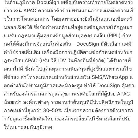
ในด้านภูมิภาค DocuSign เผชิญกับความท้าทายในตลาดหาง
ยาว เช่น APAC ความล่าช้าข้ามพรมแดนอาจส่งผลต่อความเร็
วในการโหลดเอกสาร โดยเฉพาะอย่างยิ่งในจีนและเอเชียตะวั
นออกเฉียงใต้ ซึ่งข้อกำหนดด้านที่อยู่ของข้อมูลภายใต้กฎหมา
ย เช่น กฎหมายคุ้มครองข้อมูลส่วนบุคคลของจีน (PIPL) กำห
นดให้ต้องมีการจัดเก็บในท้องถิ่น—DocuSign มีตัวเลือก แต่มี
ค่าใช้จ่ายเพิ่มเติม เครื่องมือการปฏิบัติตามข้อกำหนดสำหรับก
ฎระเบียบ APAC (เช่น วิธี IDV ในท้องถิ่นที่จำกัด) ได้รับการพั
ฒนาไม่ดี ซึ่งนำไปสู่ต้นทุนการสนับสนุนที่สูงขึ้นและการแก้ไข
ที่ช้าลง ค่าโทรคมนาคมสำหรับส่วนเสริม SMS/WhatsApp แ
ตกต่างกันไปตามภูมิภาคและมักจะสูง ทำให้ DocuSign คุ้มค่า
สำหรับองค์กรด้านการดูแลสุขภาพระดับโลกที่มีผู้ป่วย APAC
น้อยกว่า องค์กรต่างๆ รายงานว่าต้นทุนที่มีประสิทธิภาพในภูมิ
ภาคเหล่านี้สูงกว่า 30–50% เนื่องจากความต้องการด้านการก
ำกับดูแล ซึ่งผลักดันให้บางองค์กรเปลี่ยนไปใช้ทางเลือกที่ปรับ
ให้เหมาะสมกับภูมิภาค