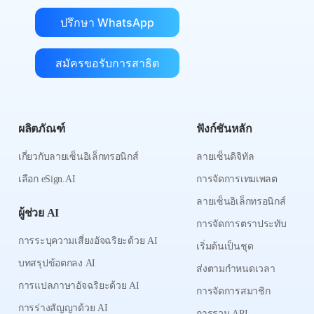
ปรึกษา WhatsApp
สมัครขอรับการสาธิต
ผลิตภัณฑ์
ฟังก์ชันหลัก
เกี่ยวกับลายเซ็นอิเล็กทรอนิกส์
ลายเซ็นดิจิทัล
เลือก eSign.AI
การจัดการเทมเพลต
ลายเซ็นอิเล็กทรอนิกส์
ผู้ช่วย AI
การจัดการตราประทับ
การระบุความเสี่ยงอัจฉริยะด้วย AI
เริ่มต้นเป็นชุด
บทสรุปข้อตกลง AI
ส่งตามกำหนดเวลา
การแปลภาษาอัจฉริยะด้วย AI
การจัดการสมาชิก
การร่างสัญญาด้วย AI
การรวม API