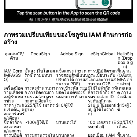
ภาพรวมเปรียบเทียบของโซลูชัน IAM ด้านการก่อ
สร้าง
คุณสมบัติ/
DocuSign
Adobe Sign
eSignGlobal
HelloSig
ด้าน
n (Drop
box Sig
n)
IAM Core
ขั้นสูง (ไบโอเมต
แข็งแกร่ง (การต
การปฏิบัติตามก
พื้นฐาน
(MFA/SS
ริกซ์ ตามบทบา
รวจสอบสิทธิ์แบบ
ฎระเบียบระดับ
(OAuth,
O)
ท)
ปรับตัวได้ การผส
โลกและการผส
MFA อย่
านรวม PDF)
านรวม G2B
างง่าย)
เครื่องมือค
การส่งจำนวนมา
การเข้ารหัส ระบ
ผู้ใช้ไม่จำกัด รหั
เทมเพล
วามเสี่ยงข
ก การติดตามกา
บอัตโนมัติของขั้
สการเข้าถึง กา
ต การแ
องผู้รับเหม
รตรวจสอบ ตรร
นตอนการทำงาน
รตรวจสอบ ID
จ้งเตือน
าช่วง
กะตามเงื่อนไข
ระดับภูมิภาค
ราคา (ระดั
$25/ผู้ใช้ (มาตร
$10/ผู้ใช้
$16.6 (Essenti
$15/ผู้ใ
บเริ่มต้น, ด
ฐาน)
al, ผู้ใช้ไม่จำกั
ช้
อลลาร์สหรั
ด)
ฐ/เดือน)
ขีดจำกัดซ
~100/ผู้ใช้/ปี
ปรับแต่งได้
100 เอกสาร (E
20/ผู้ใช้/
องจดหมา
ssential)
เดือน
ย/เอกสาร
การปฏิบัติ
การผสานรวมใน
ปานกลาง
ยอดเยี่ยม (iAM
พื้นฐาน