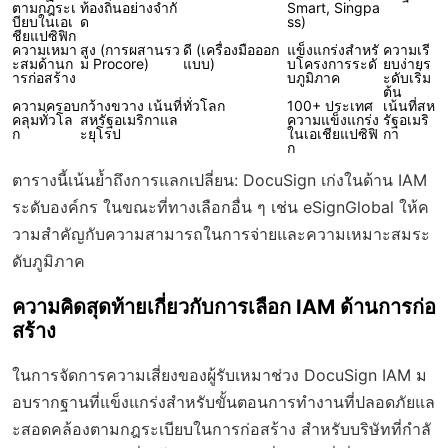
ตามกฎระเ
ท้องถิ่นอย่างจำกั
Smart, Singpa
บียบในเอเ
ด
ss)
ชียแปซิฟิก
ความเหมา
สูง (การผสานรว
ดี (เครื่องมือออก
แข็งแกร่งสำหรั
ความเรี
ะสมด้านก
ม Procore)
แบบ)
บโครงการระดั
ยบง่ายร
ารก่อสร้าง
บภูมิภาค
ะดับเริ่ม
ต้น
ความครอบ
กว้างขวาง เน้นที่
ทั่วโลก
100+ ประเทศ
เน้นที่สห
คลุมทั่วโล
สหรัฐอเมริกาแล
ความแข็งแกร่ง
รัฐอเมริ
ก
ะยุโรป
ในเอเชียแปซิฟิ
กา
ก
ตารางนี้เน้นย้ำถึงการแลกเปลี่ยน: DocuSign เก่งในด้าน IAM
ระดับองค์กร ในขณะที่ทางเลือกอื่น ๆ เช่น eSignGlobal ให้ค
วามสำคัญกับความสามารถในการจ่ายและความเหมาะสมระ
ดับภูมิภาค
ความคิดสุดท้ายเกี่ยวกับการเลือก IAM ด้านการก่อ
สร้าง
ในการจัดการความเสี่ยงของผู้รับเหมาช่วง DocuSign IAM ม
อบรากฐานที่แข็งแกร่งสำหรับขั้นตอนการทำงานที่ปลอดภัยแล
ะสอดคล้องตามกฎระเบียบในการก่อสร้าง สำหรับบริษัทที่กำลั