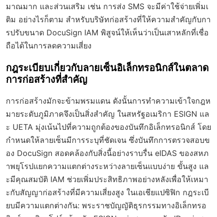
มาณมาก และส่วนเสริม เช่น การส่ง SMS จะมีค่าใช้จ่ายเพิ่มเ
ติม อย่างไรก็ตาม สำหรับบริษัทก่อสร้างที่ให้ความสำคัญกับกา
รปรับขนาด DocuSign IAM พิสูจน์ให้เห็นว่าเป็นเสาหลักที่เชื่อ
ถือได้ในการลดความเสี่ยง
กฎระเบียบเกี่ยวกับลายเซ็นอิเล็กทรอนิกส์ในตลาด
การก่อสร้างที่สำคัญ
การก่อสร้างมักจะข้ามพรมแดน ดังนั้นการทำความเข้าใจกฎห
มายระดับภูมิภาคจึงเป็นสิ่งสำคัญ ในสหรัฐอเมริกา ESIGN แล
ะ UETA มุ่งเน้นไปที่ความถูกต้องของบันทึกอิเล็กทรอนิกส์ โดย
กำหนดให้ลายเซ็นมีการระบุที่ชัดเจน ซึ่งบันทึกการตรวจสอบข
อง DocuSign สอดคล้องกับสิ่งนี้อย่างราบรื่น eIDAS ของสหภ
าพยุโรปแยกความแตกต่างระหว่างลายเซ็นแบบง่าย ขั้นสูง แล
ะมีคุณสมบัติ IAM ช่วยเพิ่มประสิทธิภาพอย่างหลังเพื่อให้เหมา
ะกับสัญญาก่อสร้างที่มีความเสี่ยงสูง ในเอเชียแปซิฟิก กฎระเบี
ยบมีความแตกต่างกัน: พระราชบัญญัติธุรกรรมทางอิเล็กทรอ