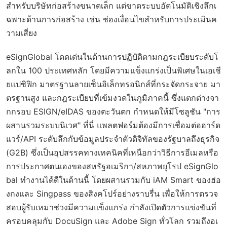
สำหรับบริษัทก่อสร้างขนาดเล็ก แต่ขาดระบบอัตโนมัติเชิงลึกเ
ฉพาะด้านการก่อสร้าง เช่น ช่องเงื่อนไขสำหรับการประเมินค
วามเสี่ยง
eSignGlobal โดดเด่นในด้านการปฏิบัติตามกฎระเบียบระดับโ
ลกใน 100 ประเทศหลัก โดยมีความแข็งแกร่งเป็นพิเศษในเอเชี
ยแปซิฟิก มาตรฐานลายเซ็นอิเล็กทรอนิกส์ที่กระจัดกระจาย มา
ตรฐานสูง และกฎระเบียบที่เข้มงวดในภูมิภาคนี้ ซึ่งแตกต่างจา
กกรอบ ESIGN/eIDAS ของตะวันตก กำหนดให้มีโซลูชัน "การ
ผสานรวมระบบนิเวศ" ที่นี่ แพลตฟอร์มต้องมีการเชื่อมต่อฮาร์ด
แวร์/API ระดับลึกกับข้อมูลประจำตัวดิจิทัลของรัฐบาลถึงธุรกิจ
(G2B) ซึ่งเป็นอุปสรรคทางเทคนิคที่เหนือกว่าวิธีการอีเมลหรือ
การประกาศตนเองของสหรัฐอเมริกา/สหภาพยุโรป eSignGlo
bal ทำงานได้ดีในด้านนี้ โดยผสานรวมกับ iAM Smart ของฮ่อ
งกงและ Singpass ของสิงคโปร์อย่างราบรื่น เพื่อให้การตรวจ
สอบผู้รับเหมาช่วงมีความแข็งแกร่ง กำลังเปิดตัวการแข่งขันที่
ครอบคลุมกับ DocuSign และ Adobe Sign ทั่วโลก รวมถึงอเ