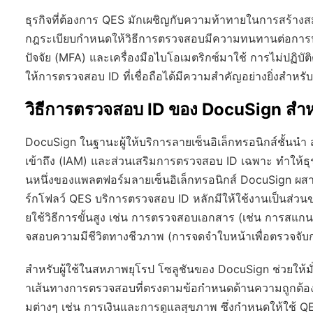
ธุรกิจที่ต้องการ QES มักเผชิญกับความท้าทายในการสร้าง
กฎระเบียบกำหนดให้วิธีการตรวจสอบมีความทนทานต่อการป
ปัจจัย (MFA) และเครื่องมือไบโอเมตริกซ์มาใช้ การไม่ปฏิบ
ให้การตรวจสอบ ID ที่เชื่อถือได้มีความสำคัญอย่างยิ่งสำ
วิธีการตรวจสอบ ID ของ DocuSign สำ
DocuSign ในฐานะผู้ให้บริการลายเซ็นอิเล็กทรอนิกส์ชั้นน
เข้าถึง (IAM) และส่วนเสริมการตรวจสอบ ID เฉพาะ ทำให้
นหนึ่งของแพลตฟอร์มลายเซ็นอิเล็กทรอนิกส์ DocuSign ผสา
ร์กโฟลว์ QES บริการตรวจสอบ ID หลักมีให้ใช้งานเป็นส่ว
ยใช้วิธีการขั้นสูง เช่น การตรวจสอบเอกสาร (เช่น การสแ
จสอบความมีชีวิตทางชีวภาพ (การจดจำใบหน้าเพื่อตรวจจับก
สำหรับผู้ใช้ในสหภาพยุโรป โซลูชันของ DocuSign ช่วยให้มั่น
าเส้นทางการตรวจสอบที่ตรงตามข้อกำหนดด้านความถูกต้องใ
มต่างๆ เช่น การเงินและการดูแลสุขภาพ ซึ่งกำหนดให้ใช้ 