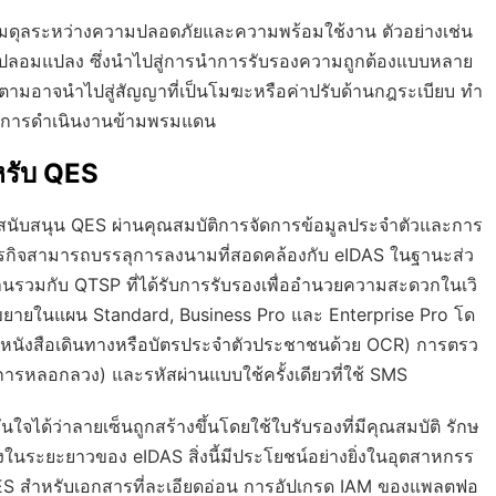
สมดุลระหว่างความปลอดภัยและความพร้อมใช้งาน ตัวอย่างเช่น
ลอมแปลง ซึ่งนำไปสู่การนำการรับรองความถูกต้องแบบหลาย
ัติตามอาจนำไปสู่สัญญาที่เป็นโมฆะหรือค่าปรับด้านกฎระเบียบ ทำ
หรับการดำเนินงานข้ามพรมแดน
หรับ QES
ำ สนับสนุน QES ผ่านคุณสมบัติการจัดการข้อมูลประจำตัวและการ
ธุรกิจสามารถบรรลุการลงนามที่สอดคล้องกับ eIDAS ในฐานะส่ว
นรวมกับ QTSP ที่ได้รับการรับรองเพื่ออำนวยความสะดวกในเวิ
นขยายในแผน Standard, Business Pro และ Enterprise Pro โด
กนหนังสือเดินทางหรือบัตรประจำตัวประชาชนด้วย OCR) การตรว
ารหลอกลวง) และรหัสผ่านแบบใช้ครั้งเดียวที่ใช้ SMS
ใจได้ว่าลายเซ็นถูกสร้างขึ้นโดยใช้ใบรับรองที่มีคุณสมบัติ รักษ
นระยะยาวของ eIDAS สิ่งนี้มีประโยชน์อย่างยิ่งในอุตสาหกรร
QES สำหรับเอกสารที่ละเอียดอ่อน การอัปเกรด IAM ของแพลตฟอ