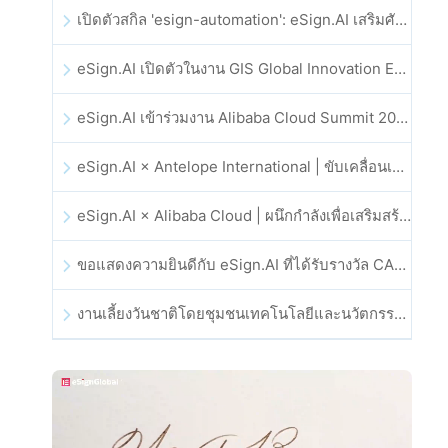
เปิดตัวสกิล 'esign-automation': eSign.AI เสริมศักยภาพให้ OpenClaw ด้วยลายเซ็นอิเล็กทรอนิกส์อัตโนมัติ
eSign.AI เปิดตัวในงาน GIS Global Innovation Exhibition 2025
eSign.AI เข้าร่วมงาน Alibaba Cloud Summit 2025 ที่ฮ่องกง เพื่อขับเคลื่อนนวัตกรรมคลาวด์ที่ขับเคลื่อนด้วย AI และความเชื่อมั่นทางดิจิทัล
eSign.AI × Antelope International | ขับเคลื่อนเวิร์กโฟลดิจิทัลที่ปลอดภัยและขับเคลื่อนด้วย AI
eSign.AI × Alibaba Cloud | ผนึกกำลังเพื่อเสริมสร้างความเชื่อมั่นดิจิทัลระดับโลกสำหรับฟินเทค
ขอแสดงความยินดีกับ eSign.AI ที่ได้รับรางวัล CAHK STAR Award 2025
งานเลี้ยงวันชาติโดยชุมชนเทคโนโลยีและนวัตกรรมฮ่องกง