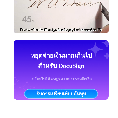
หยุดจ่ายเงินมากเกินไป
สำหรับ DocuSign
เปลี่ยนไปใช้ eSign.AI และประหยัดเงิน
รับการเปรียบเทียบต้นทุน