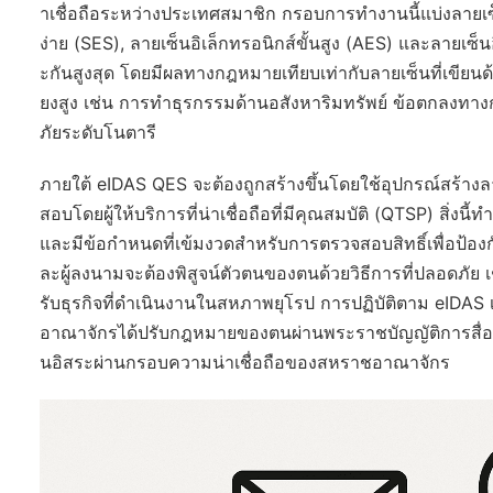
าเชื่อถือระหว่างประเทศสมาชิก กรอบการทำงานนี้แบ่งลายเซ็
ง่าย (SES), ลายเซ็นอิเล็กทรอนิกส์ขั้นสูง (AES) และลายเซ็
ะกันสูงสุด โดยมีผลทางกฎหมายเทียบเท่ากับลายเซ็นที่เขียนด
ยงสูง เช่น การทำธุรกรรมด้านอสังหาริมทรัพย์ ข้อตกลงท
ภัยระดับโนตารี
ภายใต้ eIDAS QES จะต้องถูกสร้างขึ้นโดยใช้อุปกรณ์สร้างล
สอบโดยผู้ให้บริการที่น่าเชื่อถือที่มีคุณสมบัติ (QTSP) สิ่ง
และมีข้อกำหนดที่เข้มงวดสำหรับการตรวจสอบสิทธิ์เพื่อป้อ
ละผู้ลงนามจะต้องพิสูจน์ตัวตนของตนด้วยวิธีการที่ปลอดภัย
รับธุรกิจที่ดำเนินงานในสหภาพยุโรป การปฏิบัติตาม eIDAS เป็น
อาณาจักรได้ปรับกฎหมายของตนผ่านพระราชบัญญัติการสื่อสาร
นอิสระผ่านกรอบความน่าเชื่อถือของสหราชอาณาจักร