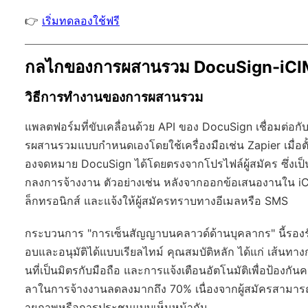
👉
เริ่มทดลองใช้ฟรี
กลไกของการผสานรวม DocuSign-iC
วิธีการทำงานของการผสานรวม
แพลตฟอร์มที่ขับเคลื่อนด้วย API ของ DocuSign เชื่อมต่อกับ i
รผสานรวมแบบกำหนดเองโดยใช้เครื่องมือเช่น Zapier เมื่อตั้
องจดหมาย DocuSign ได้โดยตรงจากโปรไฟล์ผู้สมัคร ซึ่งเป็
กลงการจ้างงาน ตัวอย่างเช่น หลังจากออกข้อเสนองานใน iC
ล็กทรอนิกส์ และแจ้งให้ผู้สมัครทราบทางอีเมลหรือ SMS
กระบวนการ "การเซ็นสัญญาบนคลาวด์ด้านบุคลากร" นี้รองรับ
อบและอนุมัติได้แบบเรียลไทม์ คุณสมบัติหลัก ได้แก่ เส้น
นที่เป็นมิตรกับมือถือ และการแจ้งเตือนอัตโนมัติเพื่อป้องกั
ลาในการจ้างงานลดลงมากถึง 70% เนื่องจากผู้สมัครสามาร
ายภาพหรือการประชุมแบบเห็นหน้ากัน