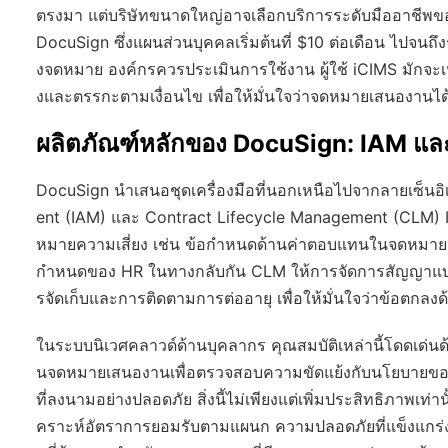
ตรงมา แต่บริษัทขนาดใหญ่อาจเลือกบริการระดับมืออาชีพขอ
DocuSign ซึ่งแผนส่วนบุคคลเริ่มต้นที่ $10 ต่อเดือน ไปจ
งจดหมาย องค์กรควรประเมินการใช้งาน ผู้ใช้ iCIMS มักจะเห็น
งและตรรกะตามเงื่อนไข เพื่อให้มั่นใจว่าจดหมายเสนองาน
ผลิตภัณฑ์หลักของ DocuSign: IAM แ
DocuSign นำเสนอชุดเครื่องมือที่นอกเหนือไปจากลายเซ็นอิ
ent (IAM) และ Contract Lifecycle Management (CLM) IA
หมายความเสี่ยง เช่น ข้อกำหนดด้านค่าตอบแทนในจดหมายเสน
กำหนดของ HR ในทางกลับกัน CLM ให้การจัดการสัญญาแบบ
รจัดเก็บและการติดตามการต่ออายุ เพื่อให้มั่นใจว่าข้อต
ในระบบนิเวศคลาวด์ด้านบุคลากร คุณสมบัติเหล่านี้โดดเด่นด
นจดหมายเสนองานเพื่อตรวจสอบความขัดแย้งกับนโยบายของบ
ที่ลงนามอย่างปลอดภัย สิ่งนี้ไม่เพียงแต่เพิ่มประสิทธิภาพเท่านั
คราะห์อัตราการยอมรับตามแผนก ความปลอดภัยที่แข็งแกร่ง