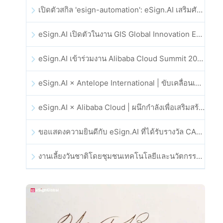
เปิดตัวสกิล 'esign-automation': eSign.AI เสริมศักยภาพให้ OpenClaw ด้วยลายเซ็นอิเล็กทรอนิกส์อัตโนมัติ
eSign.AI เปิดตัวในงาน GIS Global Innovation Exhibition 2025
eSign.AI เข้าร่วมงาน Alibaba Cloud Summit 2025 ที่ฮ่องกง เพื่อขับเคลื่อนนวัตกรรมคลาวด์ที่ขับเคลื่อนด้วย AI และความเชื่อมั่นทางดิจิทัล
eSign.AI × Antelope International | ขับเคลื่อนเวิร์กโฟลดิจิทัลที่ปลอดภัยและขับเคลื่อนด้วย AI
eSign.AI × Alibaba Cloud | ผนึกกำลังเพื่อเสริมสร้างความเชื่อมั่นดิจิทัลระดับโลกสำหรับฟินเทค
ขอแสดงความยินดีกับ eSign.AI ที่ได้รับรางวัล CAHK STAR Award 2025
งานเลี้ยงวันชาติโดยชุมชนเทคโนโลยีและนวัตกรรมฮ่องกง