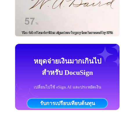
หยุดจ่ายเงินมากเกินไป
สำหรับ DocuSign
เปลี่ยนไปใช้ eSign.AI และประหยัดเงิน
รับการเปรียบเทียบต้นทุน