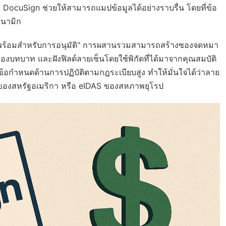
 DocuSign ช่วยให้สามารถแมปข้อมูลได้อย่างราบรื่น โดยที่ข้อ
นามิก
า "พร้อมสำหรับการอนุมัติ" การผสานรวมสามารถสร้างซองจดหมา
งบทบาท และฝังฟิลด์ลายเซ็นโดยใช้พิกัดที่ได้มาจากคุณสมบัติ
มีข้อกำหนดด้านการปฏิบัติตามกฎระเบียบสูง ทำให้มั่นใจได้ว่าลาย
 ของสหรัฐอเมริกา หรือ eIDAS ของสหภาพยุโรป