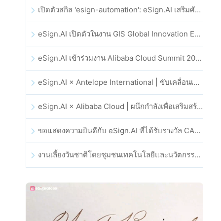
เปิดตัวสกิล 'esign-automation': eSign.AI เสริมศักยภาพให้ OpenClaw ด้วยลายเซ็นอิเล็กทรอนิกส์อัตโนมัติ
eSign.AI เปิดตัวในงาน GIS Global Innovation Exhibition 2025
eSign.AI เข้าร่วมงาน Alibaba Cloud Summit 2025 ที่ฮ่องกง เพื่อขับเคลื่อนนวัตกรรมคลาวด์ที่ขับเคลื่อนด้วย AI และความเชื่อมั่นทางดิจิทัล
eSign.AI × Antelope International | ขับเคลื่อนเวิร์กโฟลดิจิทัลที่ปลอดภัยและขับเคลื่อนด้วย AI
eSign.AI × Alibaba Cloud | ผนึกกำลังเพื่อเสริมสร้างความเชื่อมั่นดิจิทัลระดับโลกสำหรับฟินเทค
ขอแสดงความยินดีกับ eSign.AI ที่ได้รับรางวัล CAHK STAR Award 2025
งานเลี้ยงวันชาติโดยชุมชนเทคโนโลยีและนวัตกรรมฮ่องกง