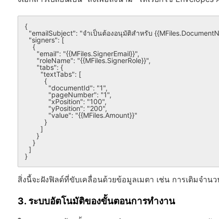
{

  "emailSubject": "จำเป็นต้องอนุมัติสำหรับ {{MFiles.DocumentName}}",

  "signers": [

    {

      "email": "{{MFiles.SignerEmail}}",

      "roleName": "{{MFiles.SignerRole}}",

      "tabs": {

        "textTabs": [

          {

            "documentId": "1",

            "pageNumber": "1",

            "xPosition": "100",

            "yPosition": "200",

            "value": "{{MFiles.Amount}}"

          }

        ]

      }

    }

  ]

สิ่งนี้จะฝังฟิลด์ที่ขับเคลื่อนด้วยข้อมูลเมตา เช่น การเติมจำ
3. ระบบอัตโนมัติของขั้นตอนการทำงาน