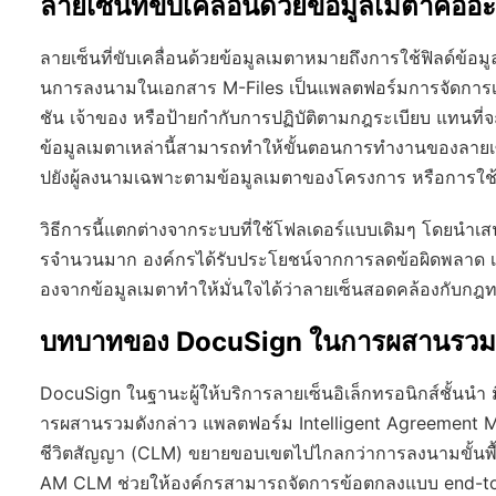
ลายเซ็นที่ขับเคลื่อนด้วยข้อมูลเมตาคืออ
ลายเซ็นที่ขับเคลื่อนด้วยข้อมูลเมตาหมายถึงการใช้ฟิลด์ข้อ
นการลงนามในเอกสาร M-Files เป็นแพลตฟอร์มการจัดการเอกสา
ชัน เจ้าของ หรือป้ายกำกับการปฏิบัติตามกฎระเบียบ แทนที
ข้อมูลเมตาเหล่านี้สามารถทำให้ขั้นตอนการทำงานของลายเซ
ปยังผู้ลงนามเฉพาะตามข้อมูลเมตาของโครงการ หรือการใช้ฟิลด
วิธีการนี้แตกต่างจากระบบที่ใช้โฟลเดอร์แบบเดิมๆ โดยน
รจำนวนมาก องค์กรได้รับประโยชน์จากการลดข้อผิดพลาด เวลา
องจากข้อมูลเมตาทำให้มั่นใจได้ว่าลายเซ็นสอดคล้องกับกฎท
บทบาทของ DocuSign ในการผสานรวม
DocuSign ในฐานะผู้ให้บริการลายเซ็นอิเล็กทรอนิกส์ชั้นนำ มี
ารผสานรวมดังกล่าว แพลตฟอร์ม Intelligent Agreement
ชีวิตสัญญา (CLM) ขยายขอบเขตไปไกลกว่าการลงนามขั้นพื
AM CLM ช่วยให้องค์กรสามารถจัดการข้อตกลงแบบ end-to-e