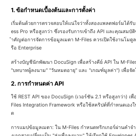
1. ข้อกำหนดเบื้องต้นและการตั้งค่า
เริ่มต้นด้วยการตรวจสอบให้แน่ใจว่าทั้งสองแพลตฟอร์มได้ร
ess Pro หรือสูงกว่า ซึ่งรองรับการเข้าถึง API และคุณสมบัต
ำคัญต่อการจัดการข้อมูลเมตา M-Files ควรเปิดใช้งานโมดู
รือ Enterprise
สร้างบัญชีนักพัฒนา DocuSign เพื่อสร้างคีย์ API ใน M-File
"บทบาทผู้ลงนาม" "วันหมดอายุ" และ "เกณฑ์มูลค่า") เพื่อ
2. การกำหนดค่า API
ใช้ REST API ของ DocuSign (เวอร์ชัน 2.1 หรือสูงกว่า) เพื
Files Integration Framework หรือใช้สคริปต์ที่กำหนดเองใ
ด
การแมปข้อมูลเมตา: ใน M-Files กำหนดทริกเกอร์ผ่านคำจำก
งเอกสารเปลี่ยนเป็น "ส่งเพื่อลงนาม" ให้เรียกใช้ Envelope