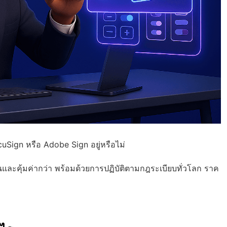
uSign หรือ Adobe Sign อยู่หรือไม่
นและคุ้มค่ากว่า พร้อมด้วย
การปฏิบัติตามกฎระเบียบทั่วโลก
ราค