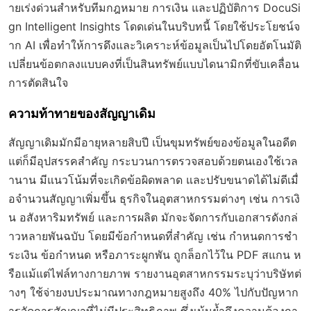
ายเร่งด่วนสำหรับทีมกฎหมาย การเงิน และปฏิบัติการ DocuSi
gn Intelligent Insights โดดเด่นในบริบทนี้ โดยใช้ประโยชน์จ
าก AI เพื่อทำให้การดึงและวิเคราะห์ข้อมูลเป็นไปโดยอัตโนมัติ
เปลี่ยนข้อตกลงแบบคงที่เป็นสินทรัพย์แบบไดนามิกที่ขับเคลื่อน
การตัดสินใจ
ความท้าทายของสัญญาเดิม
สัญญาเดิมมักมีอายุหลายสิบปี เป็นขุมทรัพย์ของข้อมูลในอดีต
แต่ก็มีอุปสรรคสำคัญ กระบวนการตรวจสอบด้วยตนเองใช้เวล
านาน มีแนวโน้มที่จะเกิดข้อผิดพลาด และปรับขนาดได้ไม่ดีเมื่
อจำนวนสัญญาเพิ่มขึ้น ธุรกิจในอุตสาหกรรมต่างๆ เช่น การเงิ
น อสังหาริมทรัพย์ และการผลิต มักจะจัดการกับเอกสารดังกล่
าวหลายพันฉบับ โดยมีข้อกำหนดที่สำคัญ เช่น กำหนดการชำ
ระเงิน ข้อกำหนด หรือภาระผูกพัน ถูกล็อกไว้ใน PDF สแกน ห
รือแม้แต่ไฟล์ทางกายภาพ รายงานอุตสาหกรรมระบุว่าบริษัทต่
างๆ ใช้จ่ายงบประมาณทางกฎหมายสูงถึง 40% ไปกับปัญหาก