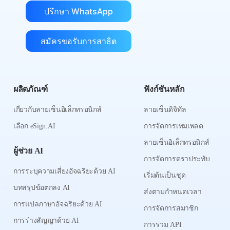
ปรึกษา WhatsApp
สมัครขอรับการสาธิต
ผลิตภัณฑ์
ฟังก์ชันหลัก
เกี่ยวกับลายเซ็นอิเล็กทรอนิกส์
ลายเซ็นดิจิทัล
เลือก eSign.AI
การจัดการเทมเพลต
ลายเซ็นอิเล็กทรอนิกส์
ผู้ช่วย AI
การจัดการตราประทับ
การระบุความเสี่ยงอัจฉริยะด้วย AI
เริ่มต้นเป็นชุด
บทสรุปข้อตกลง AI
ส่งตามกำหนดเวลา
การแปลภาษาอัจฉริยะด้วย AI
การจัดการสมาชิก
การร่างสัญญาด้วย AI
การรวม API