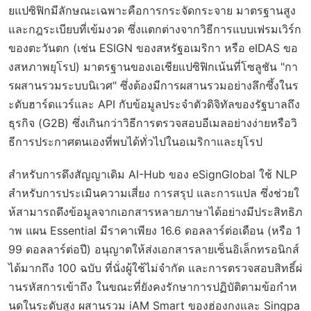
ยแปซิฟิกมีลักษณะเฉพาะคือการกระจัดกระจาย มาตรฐานสูง
และกฎระเบียบที่เข้มงวด ซึ่งแตกต่างจากวิธีการแบบเฟรมเวิร์ก
ของตะวันตก (เช่น ESIGN ของสหรัฐอเมริกา หรือ eIDAS ขอ
งสหภาพยุโรป) มาตรฐานของเอเชียแปซิฟิกเน้นที่โซลูชัน "กา
รผสานรวมระบบนิเวศ" ซึ่งต้องมีการผสานรวมอย่างลึกซึ้งในร
ะดับฮาร์ดแวร์และ API กับข้อมูลประจำตัวดิจิทัลของรัฐบาลถึง
ธุรกิจ (G2B) ซึ่งเกินกว่าวิธีการตรวจสอบอีเมลอย่างง่ายหรือวิ
ธีการประกาศตนเองที่พบได้ทั่วไปในอเมริกาและยุโรป
สำหรับการดึงสัญญาเดิม AI-Hub ของ eSignGlobal ใช้ NLP
สำหรับการประเมินความเสี่ยง การสรุป และการแปล ซึ่งช่วยใ
ห้สามารถดึงข้อมูลจากเอกสารหลายภาษาได้อย่างมีประสิทธิภ
าพ แผน Essential มีราคาเพียง 16.6 ดอลลาร์ต่อเดือน (หรือ 1
99 ดอลลาร์ต่อปี) อนุญาตให้ส่งเอกสารลายเซ็นอิเล็กทรอนิกส์
ได้มากถึง 100 ฉบับ ที่นั่งผู้ใช้ไม่จำกัด และการตรวจสอบสิทธิ์ผ่
านรหัสการเข้าถึง ในขณะที่ยังคงรักษาการปฏิบัติตามข้อกำห
นดในระดับสูง ผสานรวม iAM Smart ของฮ่องกงและ Singpa