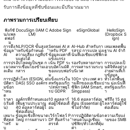
รับการดึงข้อมูลที่ซับซ้อนและมีปริมาณมาก
ภาพรวมการเปรียบเทียบ
ฟังก์ชั
DocuSign (IAM C
Adobe Sign
eSignGlobal
HelloSign
น/แพล
LM)
(Dropbox S
ตฟอร์
ign)
ม
การดึง
NLP/OCR ขั้นสูงส
Sensei AI ส
AI-Hub สำหรับกา
เทมเพลตพื้น
ข้อมูล
ำหรับข้อกำหนด
ำหรับ PDF
รสรุป การแปล มุ่งเ
ฐาน AI จำกั
AI
ความเสี่ยง กฎที่ปรั
ข้อมูลเมตาที่
น้นที่เอเชียแปซิฟิก
ด
บแต่งได้
แข็งแกร่ง
การปร
อัปโหลดเป็นชุด ก
เน้น PDF ระ
รองรับหลายภาษา
การแปลงเป็
ะมวลผ
ารเชื่อมโยงข้ามเอ
บบอัตโนมัติ
การผสานรวมระบ
นดิจิทัลอย่าง
ลเดิม
กสาร
ของแบบฟอร์
บนิเวศ
ง่ายผ่านที่เก็
ม
บข้อมูล
การปฏิ
ทั่วโลก (ESIGN, eI
แข็งแกร่งใน
100+ ประเทศ คว
ทั่วโลกพื้นฐ
บัติตา
DAS) SSO องค์กร
สหรัฐอเมริก
ามลึกของเอเชียแป
าน มุ่งเน้นที่
มข้อก
า/สหภาพยุโ
ซิฟิก (iAM Smart,
สหรัฐอเมริก
ำหน
รป GDPR
Singpass)
า
ด
ราคา
องค์กรที่กำหนดเอง
10 ดอลลาร์
16.6 ดอลลาร์ต่อเ
ฟรีถึง 15 ดอ
(เริ่มต้
(พื้นฐานประมาณ
ต่อผู้ใช้ต่อเดื
ดือน (Essential ผู้ใ
ลลาร์ต่อผู้ใช้
น)
40 ดอลลาร์ต่อผู้ใ
อน
ช้ไม่จำกัด)
ต่อเดือน
ช้ต่อเดือน)
เหมาะ
ข้อมูลเชิงลึกขนาด
เวิร์กโฟลว์ P
การปฏิบัติตามข้อก
ความเรียบง่
ที่สุดส
ใหญ่ การผสานรว
DF ทีมสร้าง
ำหนดในเอเชียแ
ายของ SMB
ำหรั
ม
สรรค์
ปซิฟิก/ทั่วโลกที่คุ้ม
บ
ค่า