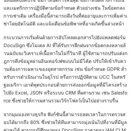
และเมตริกการปฏิบัติตามข้อกำหนด ตัวอย่างเช่น ในข้อตกลง
การเช่าเดิม เครื่องมือนี้สามารถดึงวันที่ต่ออายุและการเพิ่มค่าเ
ช่าโดยอัตโนมัติ และแจ้งเตือนข้อพิพาทที่อาจเกิดขึ้นล่วงหน้า
กระบวนการเริ่มต้นด้วยการอัปโหลดเอกสารไปยังแพลตฟอร์ม
DocuSign ซึ่งโมเดล AI ที่ได้รับการฝึกฝนจากข้อตกลงหลายล้
านฉบับจะวิเคราะห์เนื้อหาในไม่กี่วินาที ผู้ใช้สามารถปรับแต่งก
ฎการดึงข้อมูลผ่านอินเทอร์เฟซแบบไม่มีโค้ด ปรับให้เข้ากับคว
ามต้องการเฉพาะของอุตสาหกรรม เช่น ข้อกำหนด GDPR สำ
หรับการดำเนินงานในยุโรป หรือการปฏิบัติตาม UCC ในสหรั
ฐอเมริกา เอาต์พุตประกอบด้วยการส่งออกข้อมูลที่มีโครงสร้าง
ไปยัง Excel, JSON หรือระบบ CRM ที่ผสานรวม เช่น Salesfo
rce ซึ่งช่วยให้การผสานรวมเวิร์กโฟลว์เป็นไปอย่างราบรื่น
จากมุมมองทางธุรกิจ ฟังก์ชันนี้สามารถลดเวลาในการตรวจส
อบได้มากถึง 80% ซึ่งช่วยให้ทีมสามารถมุ่งเน้นไปที่งานที่มีมูล
ค่าสูงได้ ตามกรณีศึกษาของ DocuSign ราคาของ IAM CLM