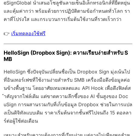
eSignGlobal
นำเสนอโซลูชันลายเซ็นอิเล็กทรอนิกส์ที่ยืดหยุ่น
และคุ้มค่ากว่า พร้อมด้วย
การปฏิบัติตามข้อกำหนดทั่วโลก
รา
คาที่โปร่งใส และกระบวนการเริ่มต้นใช้งานที่รวดเร็วกว่า
👉
เริ่มทดลองใช้ฟรี
HelloSign (Dropbox Sign): ความเรียบง่ายสำหรับ S
MB
HelloSign ซึ่งปัจจุบันเปลี่ยนชื่อเป็น Dropbox Sign มุ่งเน้นไป
ที่อินเทอร์เฟซที่ใช้งานง่ายสำหรับ SMB เครื่องมือดึงข้อมูลค่อ
นข้างพื้นฐาน โดยอาศัยเทมเพลตและ API Hook เพื่อดึงฟิลด์ส
ำคัญจากไฟล์เดิม แต่ขาดความลึกซึ้งของ AI ขั้นสูงของ Doc
uSign การผสานรวมกับที่เก็บข้อมูล Dropbox ช่วยในการแปล
งเป็นดิจิทัลแบบเดิม ราคาเริ่มต้นจากชั้นฟรีไปจนถึง 15 ดอลลา
ร์ต่อผู้ใช้ต่อเดือน
เหมาะสำหรับความต้องการที่เรียบง่าย แต่อาจไม่เพียงพอสำห