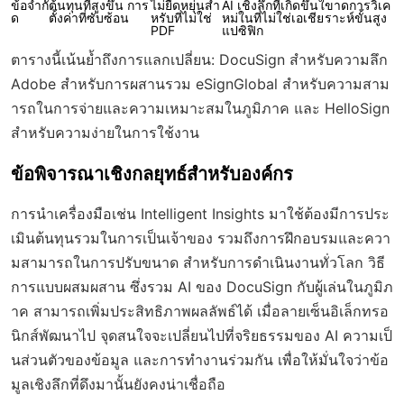
ข้อจำกั
ต้นทุนที่สูงขึ้น การ
ไม่ยืดหยุ่นสำ
AI เชิงลึกที่เกิดขึ้นใ
ขาดการวิเค
ด
ตั้งค่าที่ซับซ้อน
หรับที่ไม่ใช่
หม่ในที่ไม่ใช่เอเชีย
ราะห์ขั้นสูง
PDF
แปซิฟิก
ตารางนี้เน้นย้ำถึงการแลกเปลี่ยน: DocuSign สำหรับความลึก
Adobe สำหรับการผสานรวม eSignGlobal สำหรับความสาม
ารถในการจ่ายและความเหมาะสมในภูมิภาค และ HelloSign
สำหรับความง่ายในการใช้งาน
ข้อพิจารณาเชิงกลยุทธ์สำหรับองค์กร
การนำเครื่องมือเช่น Intelligent Insights มาใช้ต้องมีการประ
เมินต้นทุนรวมในการเป็นเจ้าของ รวมถึงการฝึกอบรมและควา
มสามารถในการปรับขนาด สำหรับการดำเนินงานทั่วโลก วิธี
การแบบผสมผสาน ซึ่งรวม AI ของ DocuSign กับผู้เล่นในภูมิภ
าค สามารถเพิ่มประสิทธิภาพผลลัพธ์ได้ เมื่อลายเซ็นอิเล็กทรอ
นิกส์พัฒนาไป จุดสนใจจะเปลี่ยนไปที่จริยธรรมของ AI ความเป็
นส่วนตัวของข้อมูล และการทำงานร่วมกัน เพื่อให้มั่นใจว่าข้อ
มูลเชิงลึกที่ดึงมานั้นยังคงน่าเชื่อถือ