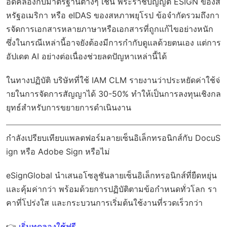
อดคล้องกับมาตรฐานต่างๆ เช่น พระราชบัญญัติ ESIGN ของส
หรัฐอเมริกา หรือ eIDAS ของสหภาพยุโรป ข้อจำกัดรวมถึงกา
รจัดการเอกสารหลายภาษาหรือเอกสารที่ถูกแก้ไขอย่างหนัก
ซึ่งในกรณีเหล่านี้อาจยังต้องมีการกำกับดูแลด้วยตนเอง แต่การ
อัปเดต AI อย่างต่อเนื่องช่วยลดปัญหาเหล่านี้ได้
ในทางปฏิบัติ บริษัทที่ใช้ IAM CLM รายงานว่าประหยัดค่าใช้จ่
ายในการจัดการสัญญาได้ 30-50% ทำให้เป็นการลงทุนเชิงกล
ยุทธ์สำหรับการขยายการดำเนินงาน
กำลังเปรียบเทียบแพลตฟอร์มลายเซ็นอิเล็กทรอนิกส์กับ DocuS
ign หรือ Adobe Sign หรือไม่
eSignGlobal
นำเสนอโซลูชันลายเซ็นอิเล็กทรอนิกส์ที่ยืดหยุ่น
และคุ้มค่ากว่า พร้อมด้วย
การปฏิบัติตามข้อกำหนดทั่วโลก
รา
คาที่โปร่งใส และกระบวนการเริ่มต้นใช้งานที่รวดเร็วกว่า
👉
เริ่มทดลองใช้ฟรี