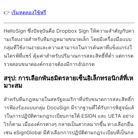
👉
เริ่มทดลองใช้ฟรี
HelloSign ซึ่งปัจจุบันคือ Dropbox Sign ให้ความสำคัญกับคว
ามเรียบง่ายสำหรับทีมกฎหมายขนาดเล็ก โดยมีเครื่องมือแบบ
กลุ่มที่ใช้งานง่ายและความสามารถในการค้นหาที่แข็งแกร่งใ
นไดรฟ์ที่แชร์ คุ้มค่าสำหรับปริมาณการสละสิทธิ์ที่ต่ำ แต่การต
รวจสอบขนาดองค์กรอาจต้องมีการอัปเกรด
สรุป: การเลือกพันธมิตรลายเซ็นอิเล็กทรอนิกส์ที่เห
มาะสม
สำหรับทีมกฎหมายในสหรัฐอเมริกาที่ปรับขนาดการสละสิทธิ์ก
ารฟ้องร้องแบบกลุ่ม DocuSign มีรากฐานที่ได้รับการพิสูจน์แล้
วในการปฏิบัติตามกฎระเบียบภายใต้ ESIGN และ UETA อย่าง
ไรก็ตาม เมื่อองค์กรต่างๆ กลายเป็นสากลมากขึ้น ทางเลือกอื่น
เช่น eSignGlobal มีตัวเลือกการปฏิบัติตามกฎระเบียบที่เป็นกล