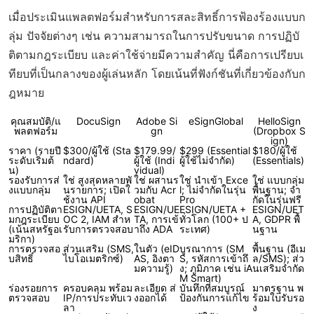
เมื่อประเมินแพลตฟอร์มสำหรับการสละสิทธิ์การฟ้องร้องแบบก
ลุ่ม ปัจจัยต่างๆ เช่น ความสามารถในการปรับขนาด การปฏิบั
ติตามกฎระเบียบ และค่าใช้จ่ายมีความสำคัญ นี่คือการเปรียบเ
ทียบที่เป็นกลางของผู้เล่นหลัก โดยเน้นที่ฟังก์ชันที่เกี่ยวข้องกับก
ฎหมาย
คุณสมบัติ/แ
DocuSign
Adobe Si
eSignGlobal
HelloSign
พลตฟอร์ม
gn
(Dropbox S
ign)
ราคา (รายปี
$300/ผู้ใช้ (Sta
$179.99/
$299 (Essential
$180/ผู้ใช้
ระดับเริ่มต้
ndard)
ผู้ใช้ (Indi
ผู้ใช้ไม่จำกัด)
(Essentials)
น)
vidual)
รองรับการส่
ใช่ สูงสุดหลายพั
ใช่ ผสานร
ใช่ นำเข้า Exce
ใช่ แบบกลุ่ม
งแบบกลุ่ม
นรายการ; เปิดใ
วมกับ Acr
l; ไม่จำกัดในรุ่น
พื้นฐาน; จำ
ช้งาน API
obat
Pro
กัดในรุ่นฟรี
การปฏิบัติตา
ESIGN/UETA, S
ESIGN/UE
ESIGN/UETA +
ESIGN/UET
มกฎระเบียบ
OC 2, IAM สำห
TA, การเข้
ทั่วโลก (100+ ป
A, GDPR พื้
(เน้นสหรัฐอเ
รับการตรวจสอบ
าถึง ADA
ระเทศ)
นฐาน
มริกา)
การตรวจสอ
ส่วนเสริม (SMS,
ในตัว (eID
บูรณาการ (SM
พื้นฐาน (อีเม
บสิทธิ์
ไบโอเมตริกซ์)
AS, อิงตา
S, รหัสการเข้าถึ
ล/SMS); ส่ว
มความรู้)
ง; ภูมิภาค เช่น iA
นเสริมจำกัด
M Smart)
ร่องรอยการ
ครอบคลุม พร้อม
ละเอียด ส่
บันทึกที่สมบูรณ์
มาตรฐาน พ
ตรวจสอบ
IP/การประทับเว
งออกได้
ป้องกันการแก้ไข
ร้อมใบรับรอ
ลา
ง