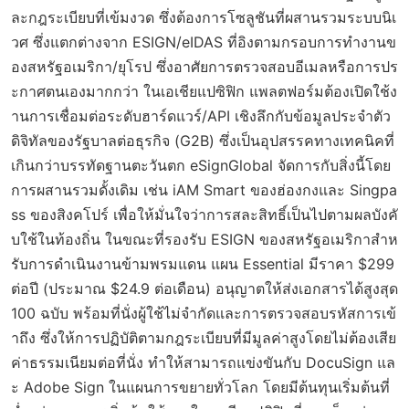
ละกฎระเบียบที่เข้มงวด ซึ่งต้องการโซลูชันที่ผสานรวมระบบนิเ
วศ ซึ่งแตกต่างจาก ESIGN/eIDAS ที่อิงตามกรอบการทำงานข
องสหรัฐอเมริกา/ยุโรป ซึ่งอาศัยการตรวจสอบอีเมลหรือการปร
ะกาศตนเองมากกว่า ในเอเชียแปซิฟิก แพลตฟอร์มต้องเปิดใช้ง
านการเชื่อมต่อระดับฮาร์ดแวร์/API เชิงลึกกับข้อมูลประจำตัว
ดิจิทัลของรัฐบาลต่อธุรกิจ (G2B) ซึ่งเป็นอุปสรรคทางเทคนิคที่
เกินกว่าบรรทัดฐานตะวันตก eSignGlobal จัดการกับสิ่งนี้โดย
การผสานรวมดั้งเดิม เช่น iAM Smart ของฮ่องกงและ Singpa
ss ของสิงคโปร์ เพื่อให้มั่นใจว่าการสละสิทธิ์เป็นไปตามผลบังคั
บใช้ในท้องถิ่น ในขณะที่รองรับ ESIGN ของสหรัฐอเมริกาสำห
รับการดำเนินงานข้ามพรมแดน แผน Essential มีราคา $299
ต่อปี (ประมาณ $24.9 ต่อเดือน) อนุญาตให้ส่งเอกสารได้สูงสุด
100 ฉบับ พร้อมที่นั่งผู้ใช้ไม่จำกัดและการตรวจสอบรหัสการเข้
าถึง ซึ่งให้การปฏิบัติตามกฎระเบียบที่มีมูลค่าสูงโดยไม่ต้องเสีย
ค่าธรรมเนียมต่อที่นั่ง ทำให้สามารถแข่งขันกับ DocuSign แล
ะ Adobe Sign ในแผนการขยายทั่วโลก โดยมีต้นทุนเริ่มต้นที่