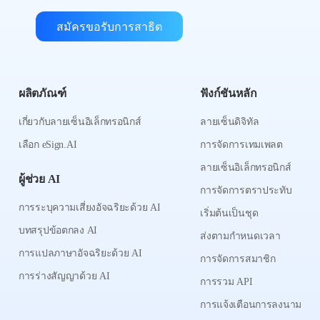
สมัครขอรับการสาธิต
ผลิตภัณฑ์
ฟังก์ชันหลัก
เกี่ยวกับลายเซ็นอิเล็กทรอนิกส์
ลายเซ็นดิจิทัล
เลือก eSign.AI
การจัดการเทมเพลต
ลายเซ็นอิเล็กทรอนิกส์
ผู้ช่วย AI
การจัดการตราประทับ
การระบุความเสี่ยงอัจฉริยะด้วย AI
เริ่มต้นเป็นชุด
บทสรุปข้อตกลง AI
ส่งตามกำหนดเวลา
การแปลภาษาอัจฉริยะด้วย AI
การจัดการสมาชิก
การร่างสัญญาด้วย AI
การรวม API
การแจ้งเตือนการลงนาม