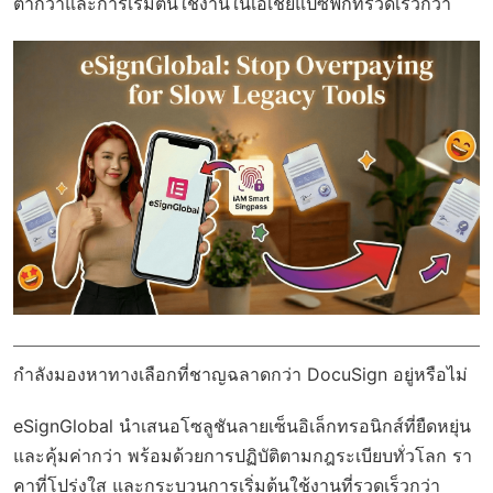
ต่ำกว่าและการเริ่มต้นใช้งานในเอเชียแปซิฟิกที่รวดเร็วกว่า
กำลังมองหาทางเลือกที่ชาญฉลาดกว่า DocuSign อยู่หรือไม่
eSignGlobal
นำเสนอโซลูชันลายเซ็นอิเล็กทรอนิกส์ที่ยืดหยุ่น
และคุ้มค่ากว่า พร้อมด้วย
การปฏิบัติตามกฎระเบียบทั่วโลก
รา
คาที่โปร่งใส และกระบวนการเริ่มต้นใช้งานที่รวดเร็วกว่า