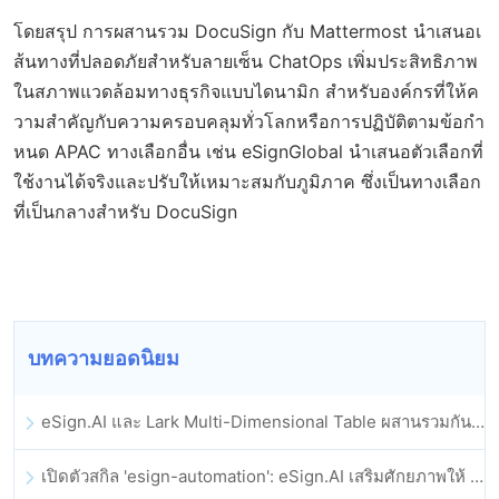
โดยสรุป การผสานรวม DocuSign กับ Mattermost นำเสนอเ
ส้นทางที่ปลอดภัยสำหรับลายเซ็น ChatOps เพิ่มประสิทธิภาพ
ในสภาพแวดล้อมทางธุรกิจแบบไดนามิก สำหรับองค์กรที่ให้ค
วามสำคัญกับความครอบคลุมทั่วโลกหรือการปฏิบัติตามข้อกำ
หนด APAC ทางเลือกอื่น เช่น eSignGlobal นำเสนอตัวเลือกที่
ใช้งานได้จริงและปรับให้เหมาะสมกับภูมิภาค ซึ่งเป็นทางเลือก
ที่เป็นกลางสำหรับ DocuSign
บทความยอดนิยม
eSign.AI และ Lark Multi-Dimensional Table ผสานรวมกันอย่างเป็นทางการ: การลงนามและการเก็บถาวรสัญญาอิเล็กทรอนิกส์แบบอัตโนมัติเต็มรูปแบบ
เปิดตัวสกิล 'esign-automation': eSign.AI เสริมศักยภาพให้ OpenClaw ด้วยลายเซ็นอิเล็กทรอนิกส์อัตโนมัติ