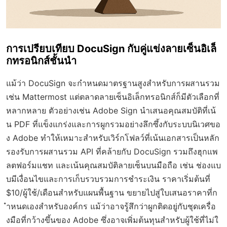
การเปรียบเทียบ DocuSign กับคู่แข่งลายเซ็นอิเล็
กทรอนิกส์ชั้นนำ
แม้ว่า DocuSign จะกำหนดมาตรฐานสูงสำหรับการผสานรวม
เช่น Mattermost แต่ตลาดลายเซ็นอิเล็กทรอนิกส์ก็มีตัวเลือกที่
หลากหลาย ตัวอย่างเช่น Adobe Sign นำเสนอคุณสมบัติที่เน้
น PDF ที่แข็งแกร่งและการผูกรวมอย่างลึกซึ้งกับระบบนิเวศขอ
ง Adobe ทำให้เหมาะสำหรับเวิร์กโฟลว์ที่เน้นเอกสารเป็นหลัก
รองรับการผสานรวม API ที่คล้ายกับ DocuSign รวมถึงฮุกแพ
ลตฟอร์มแชท และเน้นคุณสมบัติลายเซ็นบนมือถือ เช่น ช่องแบ
บมีเงื่อนไขและการเก็บรวบรวมการชำระเงิน ราคาเริ่มต้นที่
$10/ผู้ใช้/เดือนสำหรับแผนพื้นฐาน ขยายไปสู่ใบเสนอราคาที่ก
ำหนดเองสำหรับองค์กร แม้ว่าอาจรู้สึกว่าผูกติดอยู่กับชุดเครื่อ
งมือที่กว้างขึ้นของ Adobe ซึ่งอาจเพิ่มต้นทุนสำหรับผู้ใช้ที่ไม่ใ