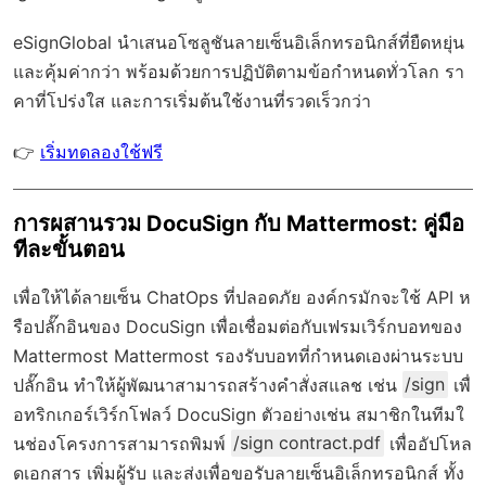
eSignGlobal
นำเสนอโซลูชันลายเซ็นอิเล็กทรอนิกส์ที่ยืดหยุ่น
และคุ้มค่ากว่า พร้อมด้วย
การปฏิบัติตามข้อกำหนดทั่วโลก
รา
คาที่โปร่งใส และการเริ่มต้นใช้งานที่รวดเร็วกว่า
👉
เริ่มทดลองใช้ฟรี
การผสานรวม DocuSign กับ Mattermost: คู่มือ
ทีละขั้นตอน
เพื่อให้ได้ลายเซ็น ChatOps ที่ปลอดภัย องค์กรมักจะใช้ API ห
รือปลั๊กอินของ DocuSign เพื่อเชื่อมต่อกับเฟรมเวิร์กบอทของ
Mattermost Mattermost รองรับบอทที่กำหนดเองผ่านระบบ
ปลั๊กอิน ทำให้ผู้พัฒนาสามารถสร้างคำสั่งสแลช เช่น
/sign
เพื่
อทริกเกอร์เวิร์กโฟลว์ DocuSign ตัวอย่างเช่น สมาชิกในทีมใ
นช่องโครงการสามารถพิมพ์
/sign contract.pdf
เพื่ออัปโหล
ดเอกสาร เพิ่มผู้รับ และส่งเพื่อขอรับลายเซ็นอิเล็กทรอนิกส์ ทั้ง