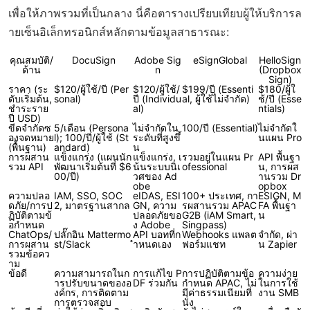
เพื่อให้ภาพรวมที่เป็นกลาง นี่คือตารางเปรียบเทียบผู้ให้บริการล
ายเซ็นอิเล็กทรอนิกส์หลักตามข้อมูลสาธารณะ:
คุณสมบัติ/
DocuSign
Adobe Sig
eSignGlobal
HelloSign
ด้าน
n
(Dropbox
Sign)
ราคา (ระ
$120/ผู้ใช้/ปี (Per
$120/ผู้ใช้/
$199/ปี (Essenti
$180/ผู้ใ
ดับเริ่มต้น,
sonal)
ปี (Individu
al, ผู้ใช้ไม่จำกัด)
ช้/ปี (Esse
ชำระราย
al)
ntials)
ปี USD)
ขีดจำกัดซ
5/เดือน (Persona
ไม่จำกัดใน
100/ปี (Essential)
ไม่จำกัดใ
องจดหมาย
l); 100/ปี/ผู้ใช้ (St
ระดับที่สูงขึ้
นแผน Pro
(พื้นฐาน)
andard)
น
การผสาน
แข็งแกร่ง (แผนนัก
แข็งแกร่ง, เ
รวมอยู่ในแผน Pr
API พื้นฐา
รวม API
พัฒนาเริ่มต้นที่ $6
น้นระบบนิเ
ofessional
น, การผส
00/ปี)
วศของ Ad
านรวม Dr
obe
opbox
ความปลอ
IAM, SSO, SOC
eIDAS, ESI
100+ ประเทศ, กา
ESIGN, M
ดภัย/การป
2, มาตรฐานสากล
GN, ความ
รผสานรวม APAC
FA พื้นฐา
ฏิบัติตามข้
ปลอดภัยขอ
G2B (iAM Smart,
น
อกำหนด
ง Adobe
Singpass)
ChatOps/
ปลั๊กอิน Mattermo
API บอทที่ก
Webhooks แพลต
จำกัด, ผ่า
การผสาน
st/Slack
ำหนดเอง
ฟอร์มแชท
น Zapier
รวมข้อคว
าม
ข้อดี
ความสามารถในก
การแก้ไข P
การปฏิบัติตามข้อ
ความง่าย
ารปรับขนาดของอ
DF ร่วมกัน
กำหนด APAC, ไม่
ในการใช้
งค์กร, การติดตาม
มีค่าธรรมเนียมที่
งาน SMB
การตรวจสอบ
นั่ง