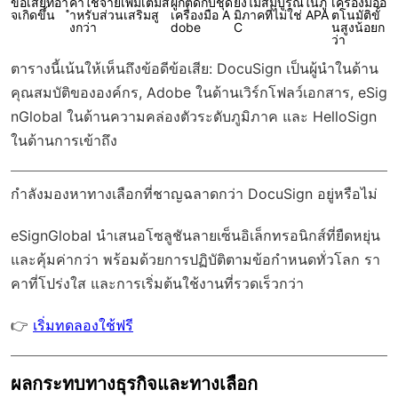
ข้อเสียที่อา
ค่าใช้จ่ายเพิ่มเติมส
ผูกติดกับชุด
ยังไม่สมบูรณ์ในภู
เครื่องมืออั
จเกิดขึ้น
ำหรับส่วนเสริมสู
เครื่องมือ A
มิภาคที่ไม่ใช่ APA
ตโนมัติขั้
งกว่า
dobe
C
นสูงน้อยก
ว่า
ตารางนี้เน้นให้เห็นถึงข้อดีข้อเสีย: DocuSign เป็นผู้นำในด้าน
คุณสมบัติขององค์กร, Adobe ในด้านเวิร์กโฟลว์เอกสาร, eSig
nGlobal ในด้านความคล่องตัวระดับภูมิภาค และ HelloSign
ในด้านการเข้าถึง
กำลังมองหาทางเลือกที่ชาญฉลาดกว่า DocuSign อยู่หรือไม่
eSignGlobal
นำเสนอโซลูชันลายเซ็นอิเล็กทรอนิกส์ที่ยืดหยุ่น
และคุ้มค่ากว่า พร้อมด้วย
การปฏิบัติตามข้อกำหนดทั่วโลก
รา
คาที่โปร่งใส และการเริ่มต้นใช้งานที่รวดเร็วกว่า
👉
เริ่มทดลองใช้ฟรี
ผลกระทบทางธุรกิจและทางเลือก