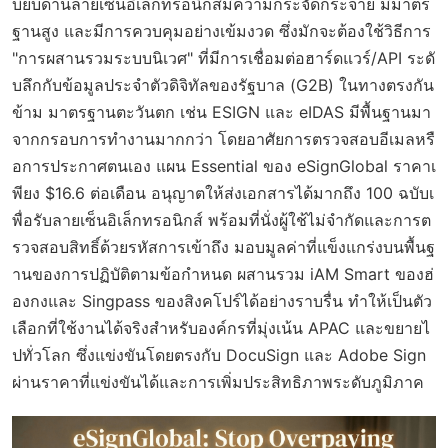
บียบด้านลายเซ็นอิเล็กทรอนิกส์มีความกระจัดกระจาย มีมาตร
ฐานสูง และมีการควบคุมอย่างเข้มงวด ซึ่งมักจะต้องใช้วิธีการ
"การผสานรวมระบบนิเวศ" ที่มีการเชื่อมต่อฮาร์ดแวร์/API ระดั
บลึกกับข้อมูลประจำตัวดิจิทัลของรัฐบาล (G2B) ในทางตรงกัน
ข้าม มาตรฐานตะวันตก เช่น ESIGN และ eIDAS มีพื้นฐานมา
จากกรอบการทำงานมากกว่า โดยอาศัยการตรวจสอบอีเมลหรื
อการประกาศตนเอง แผน Essential ของ eSignGlobal ราคาเ
พียง $16.6 ต่อเดือน อนุญาตให้ส่งเอกสารได้มากถึง 100 ฉบับเ
พื่อรับลายเซ็นอิเล็กทรอนิกส์ พร้อมที่นั่งผู้ใช้ไม่จำกัดและการต
รวจสอบสิทธิ์ด้วยรหัสการเข้าถึง มอบมูลค่าที่แข็งแกร่งบนพื้นฐ
านของการปฏิบัติตามข้อกำหนด ผสานรวม iAM Smart ของฮ่
องกงและ Singpass ของสิงคโปร์ได้อย่างราบรื่น ทำให้เป็นตัว
เลือกที่ใช้งานได้จริงสำหรับองค์กรที่มุ่งเน้น APAC และขยายไ
ปทั่วโลก ซึ่งแข่งขันโดยตรงกับ DocuSign และ Adobe Sign
ผ่านราคาที่แข่งขันได้และการเพิ่มประสิทธิภาพระดับภูมิภาค