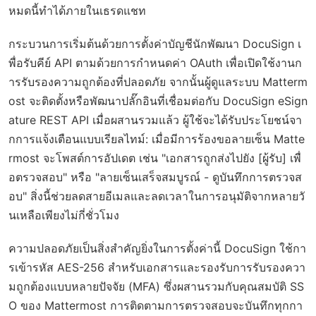
หมดนี้ทำได้ภายในเธรดแชท
กระบวนการเริ่มต้นด้วยการตั้งค่าบัญชีนักพัฒนา DocuSign เ
พื่อรับคีย์ API ตามด้วยการกำหนดค่า OAuth เพื่อเปิดใช้งานก
ารรับรองความถูกต้องที่ปลอดภัย จากนั้นผู้ดูแลระบบ Matterm
ost จะติดตั้งหรือพัฒนาปลั๊กอินที่เชื่อมต่อกับ DocuSign eSign
ature REST API เมื่อผสานรวมแล้ว ผู้ใช้จะได้รับประโยชน์จา
กการแจ้งเตือนแบบเรียลไทม์: เมื่อมีการร้องขอลายเซ็น Matte
rmost จะโพสต์การอัปเดต เช่น "เอกสารถูกส่งไปยัง [ผู้รับ] เพื่
อตรวจสอบ" หรือ "ลายเซ็นเสร็จสมบูรณ์ - ดูบันทึกการตรวจส
อบ" สิ่งนี้ช่วยลดสายอีเมลและลดเวลาในการอนุมัติจากหลายวั
นเหลือเพียงไม่กี่ชั่วโมง
ความปลอดภัยเป็นสิ่งสำคัญยิ่งในการตั้งค่านี้ DocuSign ใช้กา
รเข้ารหัส AES-256 สำหรับเอกสารและรองรับการรับรองควา
มถูกต้องแบบหลายปัจจัย (MFA) ซึ่งผสานรวมกับคุณสมบัติ SS
O ของ Mattermost การติดตามการตรวจสอบจะบันทึกทุกกา